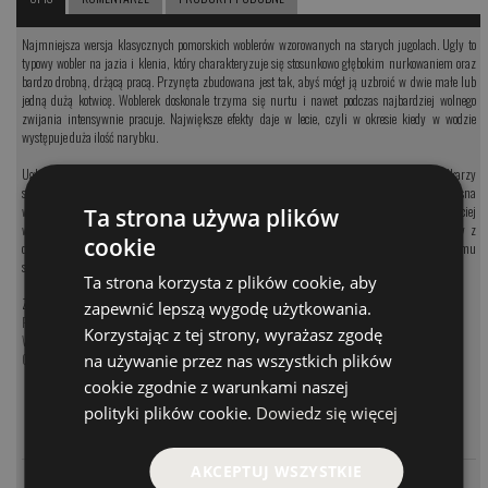
Najmniejsza wersja klasycznych pomorskich woblerów wzorowanych na starych jugolach. Ugly to
typowy wobler na jazia i klenia, który charakteryzuje się stosunkowo głębokim nurkowaniem oraz
bardzo drobną, drżącą pracą. Przynęta zbudowana jest tak, abyś mógł ją uzbroić w dwie małe lub
jedną dużą kotwicę. Woblerek doskonale trzyma się nurtu i nawet podczas najbardziej wolnego
zwijania intensywnie pracuje. Największe efekty daje w lecie, czyli w okresie kiedy w wodzie
występuje duża ilość narybku.
Ugly to skuteczne
woblerki
na jazia, które od lat wykorzystywane są przez wielu wędkarzy
specjalizujących się w łowieniu kleni i jazie. Szczególnie skuteczne okazują się zima i wczesna
wiosną. Wówczas warto zastosować tak aby pracował maksymalnie wolno. Najczęściej
Ta strona używa plików
wykorzystywany jest do łowienia w niezbyt głębokich rynienkach gdzie prowadzić go należy z
cookie
długimi pauzami. Świetnie sprawdza się na przelewach i napływach raf. Dzięki dość dużemu
sterowi, skutecznie odbija się od zaczepów. Zbrojenie w kotwcie #14.
Ta strona korzysta z plików cookie, aby
Zobacz nasze produkty:
zapewnić lepszą wygodę użytkowania.
Przynęty na klenia i jazia
Korzystając z tej strony, wyrażasz zgodę
Woblery na klenia i jazia
na używanie przez nas wszystkich plików
Obrotówki na klenia i jazia
cookie zgodnie z warunkami naszej
polityki plików cookie.
Dowiedz się więcej
MODEL
CENA
PARAMETRY
GLD
42.00 PLN
AKCEPTUJ WSZYSTKIE
PARAMETRY
OL
42.00 PLN