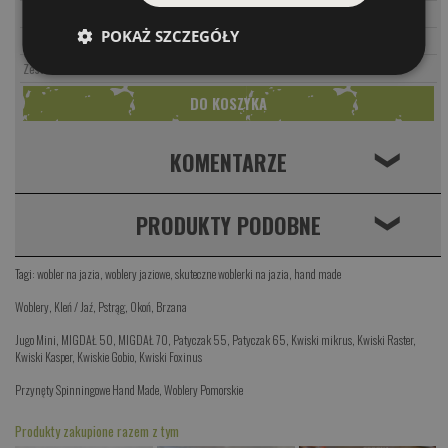
PARAMETRY
BL
42.00 PLN
POKAŻ SZCZEGÓŁY
PARAMETRY
BR
42.00 PLN
159.00 PLN
Zestaw 4szt
KOMENTARZE
❮
PRODUKTY PODOBNE
❮
Tagi:
wobler na jazia
,
woblery jaziowe
,
skuteczne woblerki na jazia
,
hand made
Woblery
,
Kleń / Jaź
,
Pstrąg
,
Okoń
,
Brzana
Jugo Mini
,
MIGDAŁ 50
,
MIGDAŁ 70
,
Patyczak 55
,
Patyczak 65
,
Kwiski mikrus
,
Kwiski Raster
,
Kwiski Kasper
,
Kwiskie Gobio
,
Kwiski Foxinus
Przynęty Spinningowe Hand Made
,
Woblery Pomorskie
Produkty zakupione razem z tym