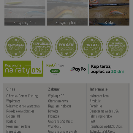
Klasyczny 7 cm
Klasyczny 5 cm
Shake
Czekamy na dostawę
Czekamy na dostawę
od 77.00 PLN
Kup teraz >
Kup teraz >
Kup teraz >
MIGDAŁ 50
od 39.00 PLN
Kup teraz >
O nas
Zakupy
Informacje
O firmie - Corona Fishing
Wędkuj z CF
Kalendarz brań
Współpraca
Oferta sezonowa
Artykuły
Sklep wędkarski Warszawa
Regulamin sklepu
Poradniki
Rękodzieło wędkarskie
Nowości
Oznaczenia wędek USA
Eksperci CF
Promocje
Filmy wędkarskie
Kontakt
Gwarancja St. Croix
FAQ
Regulamin portalu
Wysyłka CF
Rejestracja wędek St. Croix
Mapa strony
Gwarancja na przynęty
Technologia St. Croix