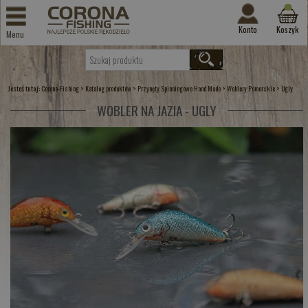
Konto
Koszyk
Menu
Jesteś tutaj:
>
>
>
>
Corona-Fishing
Katalog produktów
Przynęty Spinningowe Hand Made
Woblery Pomorskie
Ugly
WOBLER NA JAZIA - UGLY