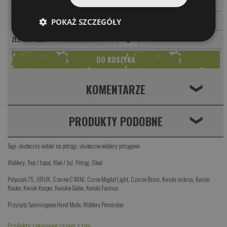
-
+
PARAMETRY
PSF
42.00 PLN
-
+
PARAMETRY
PSN
42.00 PLN
POKAŻ SZCZEGÓŁY
-
+
164.00 PLN
ZESTAW 4SZT
KOMENTARZE
❮
PRODUKTY PODOBNE
❮
Tagi:
skuteczny wobler na pstrągi
,
skuteczne woblery pstrągowe
Woblery
,
Troć / Łosoś
,
Kleń / Jaź
,
Pstrąg
,
Okoń
Patyczak 75
,
URUK
,
Czarne C MINI
,
Czrne Migdał Light
,
Czarne Bram
,
Kwiski mikrus
,
Kwiski
Raster
,
Kwiski Kasper
,
Kwiskie Gobio
,
Kwiski Foxinus
Przynęty Spinningowe Hand Made
,
Woblery Pomorskie
Produkty zakupione razem z tym