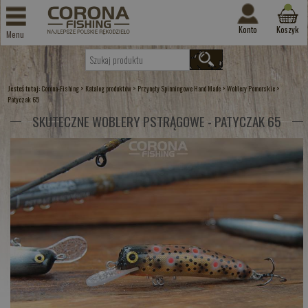
Konto
Koszyk
Menu
Jesteś tutaj:
>
>
>
>
Corona-Fishing
Katalog produktów
Przynęty Spinningowe Hand Made
Woblery Pomorskie
Patyczak 65
SKUTECZNE WOBLERY PSTRĄGOWE - PATYCZAK 65