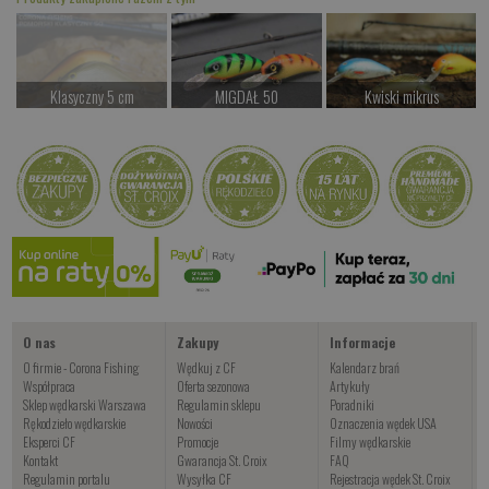
Klasyczny 5 cm
MIGDAŁ 50
Kwiski mikrus
Czekamy na dostawę
od 39.00 PLN
od 37.00 PLN
Kup teraz >
Kup teraz >
Kup teraz >
Kwiski Ciernik
od 42.00 PLN
Kup teraz >
O nas
Zakupy
Informacje
O firmie - Corona Fishing
Wędkuj z CF
Kalendarz brań
Współpraca
Oferta sezonowa
Artykuły
Sklep wędkarski Warszawa
Regulamin sklepu
Poradniki
Rękodzieło wędkarskie
Nowości
Oznaczenia wędek USA
Eksperci CF
Promocje
Filmy wędkarskie
Kontakt
Gwarancja St. Croix
FAQ
Regulamin portalu
Wysyłka CF
Rejestracja wędek St. Croix