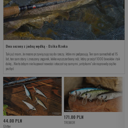
Dwa sezony z jedną wędką - Dzika Rzeka
Tak już mam, że mocno przywiązuję się do rzeczy, które mi podpasują. Ten sam samochód od 15
lat, ten sam stary i znoszony zegarek, lekko wyszczerbiony nóż, który przeżył 1000 biwaków i tak
dalej… Nie to żebym nie kupował nowości i otaczał się samymi „antykami” ale naprawdę ciężko
pozbyć
171.00 PLN
44.00 PLN
5
TREMOR
Glitter
Zi