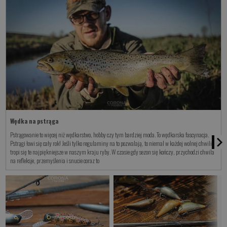
Wędka na pstrąga
Pstrągowanie to więcej niż wędkarstwo, hobby czy tym bardziej moda. To wędkarska fascynacja.
Pstrągi łowi się cały rok! Jeśli tylko regulaminy na to pozwalają, to niemal w każdej wolnej chwili
tropi się te najpiękniejsze w naszym kraju ryby. W czasie gdy sezon się kończy, przychodzi chwila
na refleksje, przemyślenia i snucie coraz to