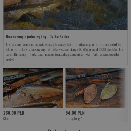
Dwa sezony z jedną wędką - Dzika Rzeka
Tak już mam, że mocno przywiązuję się do rzeczy, które mi podpasują. Ten sam samochód od 15
lat, ten sam stary i znoszony zegarek, lekko wyszczerbiony nóż, który przeżył 1000 biwaków i tak
dalej… Nie to żebym nie kupował nowości i otaczał się samymi „antykami” ale naprawdę ciężko
pozbyć
260.00 PLN
54.00 PLN
6
Kleń
Gruby Long 7
Pł