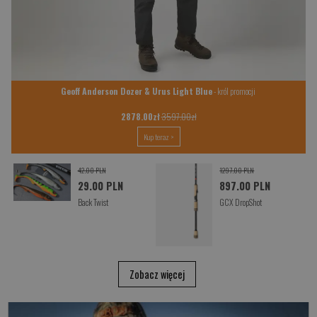
Geoff Anderson Dozer & Urus Light Blue
- król promocji
2878.00zł
3597.00zł
Kup teraz >
42.00 PLN
1297.00 PLN
29.00 PLN
897.00 PLN
Back Twist
GCX DropShot
Zobacz więcej