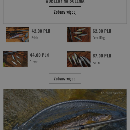
WOBLERY NA BOLENIA
Zobacz więcej
42.00 PLN
62.00 PLN
Bolek
PencilDog
44.00 PLN
67.00 PLN
Glitter
Panic
Zobacz więcej