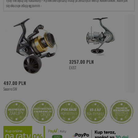
ryby nie będą się nadawały? Rynek oferuje całą masę przeróżnych wersji kołowrotków, które jak
się okazuje zdają egzamin -
3257.00 PLN
EXIST
497.00 PLN
2
Socorro SW
ST