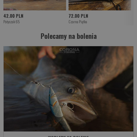
42.00 PLN
72.00 PLN
4
Patyczak 65
Czarna Piątka
Ko
Polecamy na bolenia