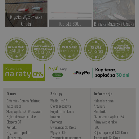
Błystka Wyszkowska
Chuda
ICE BEE 60UL
Blaszka Mazurska Gładka
od 12.00 PLN
Czekamy na dostawę
Czekamy na dostawę
Blaszka Mazurska
Kup teraz >
Kup teraz >
Kup teraz >
Karbowana
Czekamy na dostawę
Kup teraz >
O nas
Zakupy
Informacje
O firmie - Corona Fishing
Wędkuj z CF
Kalendarz brań
Współpraca
Oferta sezonowa
Artykuły
Sklep wędkarski Warszawa
Regulamin sklepu
Poradniki
Rękodzieło wędkarskie
Nowości
Oznaczenia wędek USA
Eksperci CF
Promocje
Filmy wędkarskie
Kontakt
Gwarancja St. Croix
FAQ
Regulamin portalu
Wysyłka CF
Rejestracja wędek St. Croix
Mapa strony
Gwarancja na przynęty
Technologia St. Croix