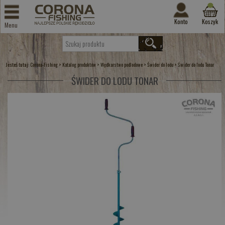
Konto
Koszyk
Menu
Jesteś tutaj:
>
>
>
>
Corona-Fishing
Katalog produktów
Wędkarstwo podlodowe
Świder do lodu
Świder do lodu Tonar
ŚWIDER DO LODU TONAR