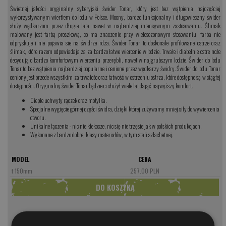
Świetnej jakości oryginalny syberyjski świder Tonar, który jest bez wątpienia najczęściej
wykorzystywanym wiertłem do lodu w Polsce. Mocny, bardzo funkcjonalny i długowieczny świder
służy wędkarzom przez długie lata nawet w najbardziej intensywnym zastosowaniu. Ślimak
malowany jest farbą proszkową, co ma znaczenie przy wielosezonowym stosowaniu, farba nie
odpryskuje i nie pojawia sie na świdrze rdza. Świder Tonar to doskonale profilowane ostrze oraz
ślimak, które razem odpowiadaja za za bardzo łatwe wiercenie w lodzie. Trwałe i diabelnie ostre noże
decydują o bardzo komfortowym wierceniu przerębli, nawet w najgrubszym lodzie. Świder do lodu
Tonar to bez wątpienia najbardziej popularne i cenione przez wędkarzy świdry. Świder do lodu Tonar
ceniony jest przede wszystkim za trwałośc oraz łatwość w ostrzeniu ostrza, które dostępne są w ciągłej
dostępności. Oryginalny świder Tonar będzie ci służył wiele lat dająć najwyższy komfort.
Ciepłe uchwyty rączek oraz motylka.
Specjalne wygięcie górnej części świdra, dzięki której zużywamy mniej siły do wywiercenia
otworu.
Unikalne łączenia - nic nie klekocze, nic się nie trzęsie jak w polskich produkcjach.
Wykonane z bardzo dobrej klasy materiałów, w tym stali szlachetnej.
MODEL
CENA
t 150mm
257.00 PLN
KOMENTARZE
❮