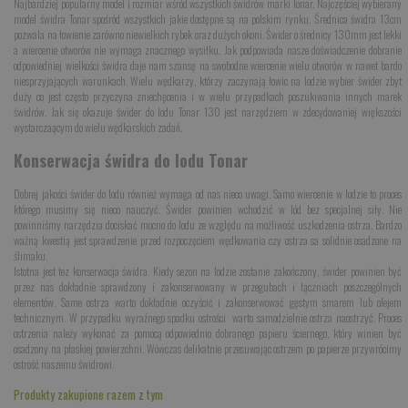
Najbardziej popularny model i rozmiar wśród wszystkich świdrów marki Tonar. Najczęściej wybierany
model świdra Tonar spośród wszystkich jakie dostępne są na polskim rynku. Średnica świdra 13cm
pozwala na łowienie zarówno niewielkich rybek oraz dużych okoni. Świder o średnicy 130mm jest lekki
a wiercenie otworów nie wymaga znacznego wysiłku. Jak podpowiada nasze doświadczenie dobranie
odpowiedniej wielkości świdra daje nam szansę na swobodne wiercenie wielu otworów w nawet bardo
niesprzyjających warunkach. Wielu wędkarzy, którzy zaczynają łowic na lodzie wybier świder zbyt
duży co jest często przyczyna zniechęcenia i w wielu przypadkach poszukiwania innych marek
świdrów. Jak się okazuje świder do lodu Tonar 130 jest narzędziem w zdecydowaniej większości
wystarczaącym do wielu wędkarskich zadań.
Konserwacja świdra do lodu Tonar
Dobrej jakości świder do lodu również wymaga od nas nieco uwagi. Samo wiercenie w lodzie to proces
którego musimy się nieco nauczyć. Świder powinien wchodzić w lód bez specjalnej siły. Nie
powinniśmy narzędzia dociskać mocno do lodu ze względu na możliwość uszkodzenia ostrza. Bardzo
ważną kwestią jest sprawdzenie przed rozpoczęciem wędkowania czy ostrza sa solidnie osadzone na
ślimaku.
Istotna jest tez konserwacja świdra. Kiedy sezon na lodzie zostanie zakończony, świder powinien być
przez nas dokładnie sprawdzony i zakonserwowany w przegubach i łączniach poszczególnych
elementów. Same ostrza warto dokładnie oczyścić i zakonserwować gęstym smarem lub olejem
technicznym. W przypadku wyraźnego spadku ostrości warto samodzielnie ostrza naostrzyć. Proces
ostrzenia należy wykonać za pomocą odpowiednio dobranego papieru ściernego, który winien być
osadzony na płaskiej powierzchni. Wówczas delikatnie przesuwając ostrzem po papierze przywrócimy
ostrość naszemu świdrowi.
Produkty zakupione razem z tym