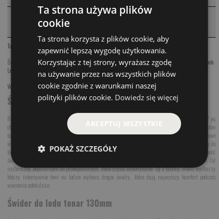
Ta strona używa plików
PRODUKTY PODOBNE
cookie
❮
Ta strona korzysta z plików cookie, aby
Tagi:
Świder do lodu tonar
,
świder do lodu tonar 130mm
,
świder do lodu
zapewnić lepszą wygodę użytkowania.
Korzystając z tej strony, wyrażasz zgodę
Świder do lodu IDABUR
,
Tonar Sport
,
Tonar Iceberg-euro
,
Tonar Tornado M2
,
Kiwoki Zawodnicze
,
Kiwok
Legend Ice
na używanie przez nas wszystkich plików
cookie zgodnie z warunkami naszej
Wędkarstwo podlodowe
,
Świder do lodu
polityki plików cookie.
Dowiedz się więcej
Świder do lodu Tonar
Rosyjska firma Tonar specjalizuje się w produkcji wszelkiej maści stalowych narzędzi ciężkich. W jej
AKCEPTUJ WSZYSTKIE
ofercie znajdziemy szereg przydatnych i wykorzystywanych w wędkarstwie podlodowych produktów
takie jak piki do lodu oraz świdry. Świder do lodu firmy Tonar od wielu lat stanowi podstawowe
wyposażenie dla wędkarzy, którzy łowią w trudnych warunkach podlodowych. Syberyjskie świdry do
POKAŻ SZCZEGÓŁY
lodu to przede wszystkim trwałość i niezawodność. Wielosezonowe stosowanie nie wpływa na żywotność
świdra firmy Tonar. Obecnie producent posiada w swojej ofercie wiele różnych modeli świdrów. Od
najbardziej popularnych do profesjonalnych, które często wykonywane są z tytanu. Wielu wędkarzy
którzy intensywnie łowi na lodzie wybiera drogie świdry, które dają najwyższy komfort podczas
wiercenia setek dziur.
Świder do lodu tonar 130mm