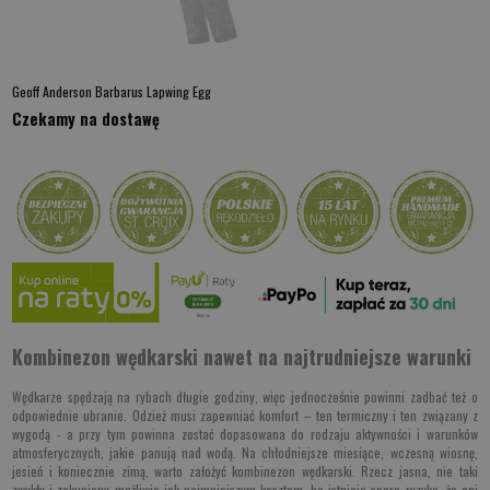
Geoff Anderson Barbarus Lapwing Egg
Czekamy na dostawę
Kombinezon wędkarski nawet na najtrudniejsze warunki
Wędkarze spędzają na rybach długie godziny, więc jednocześnie powinni zadbać też o
odpowiednie ubranie. Odzież musi zapewniać komfort – ten termiczny i ten związany z
wygodą - a przy tym powinna zostać dopasowana do rodzaju aktywności i warunków
atmosferycznych, jakie panują nad wodą. Na chłodniejsze miesiące, wczesną wiosnę,
jesień i koniecznie zimą, warto założyć kombinezon wędkarski. Rzecz jasna, nie taki
zwykły i zakupiony możliwie jak najmniejszym kosztem, bo istnieje spore ryzyko, że ani