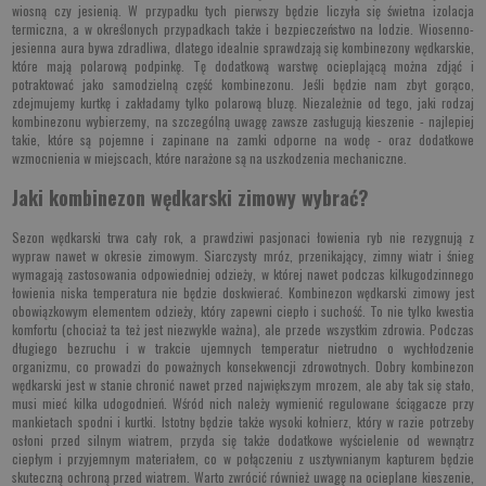
wiosną czy jesienią. W przypadku tych pierwszy będzie liczyła się świetna izolacja
termiczna, a w określonych przypadkach także i bezpieczeństwo na lodzie. Wiosenno-
jesienna aura bywa zdradliwa, dlatego idealnie sprawdzają się kombinezony wędkarskie,
które mają polarową podpinkę. Tę dodatkową warstwę ocieplającą można zdjąć i
potraktować jako samodzielną część kombinezonu. Jeśli będzie nam zbyt gorąco,
zdejmujemy kurtkę i zakładamy tylko polarową bluzę. Niezależnie od tego, jaki rodzaj
kombinezonu wybierzemy, na szczególną uwagę zawsze zasługują kieszenie - najlepiej
takie, które są pojemne i zapinane na zamki odporne na wodę - oraz dodatkowe
wzmocnienia w miejscach, które narażone są na uszkodzenia mechaniczne.
Jaki kombinezon wędkarski zimowy wybrać?
Sezon wędkarski trwa cały rok, a prawdziwi pasjonaci łowienia ryb nie rezygnują z
wypraw nawet w okresie zimowym. Siarczysty mróz, przenikający, zimny wiatr i śnieg
wymagają zastosowania odpowiedniej odzieży, w której nawet podczas kilkugodzinnego
łowienia niska temperatura nie będzie doskwierać. Kombinezon wędkarski zimowy jest
obowiązkowym elementem odzieży, który zapewni ciepło i suchość. To nie tylko kwestia
komfortu (chociaż ta też jest niezwykle ważna), ale przede wszystkim zdrowia. Podczas
długiego bezruchu i w trakcie ujemnych temperatur nietrudno o wychłodzenie
organizmu, co prowadzi do poważnych konsekwencji zdrowotnych. Dobry kombinezon
wędkarski jest w stanie chronić nawet przed największym mrozem, ale aby tak się stało,
musi mieć kilka udogodnień. Wśród nich należy wymienić regulowane ściągacze przy
mankietach spodni i kurtki. Istotny będzie także wysoki kołnierz, który w razie potrzeby
osłoni przed silnym wiatrem, przyda się także dodatkowe wyścielenie od wewnątrz
ciepłym i przyjemnym materiałem, co w połączeniu z usztywnianym kapturem będzie
skuteczną ochroną przed wiatrem. Warto zwrócić również uwagę na ocieplane kieszenie,