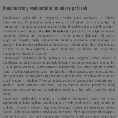
Kombinezony wędkarskie na miarę potrzeb
Kombinezony wędkarskie to wyjątkowo szeroka gama produktów o różnych
właściwościach. Poszczególne modele różnią się od siebie ceną, a przy tym też
parametrami, ale mają jedną wspólną cechę, która dla wędkarzy jest szczególnie ważna -
membranowa konstrukcja. Taka
odzież dla wędkarzy
w praktyce oznacza tyle, że materiał
swobodnie oddycha, ale nie przepuszcza przy tym wiatru i skutecznie odprowadza
wilgoć na zewnątrz, będąc jednocześnie niemalże całkowicie wodoszczelnym na
zewnątrz. Kombinezony wędkarskie produkuje się z lekkich materiałów, to jednak nie
oznacza, że są mało wytrzymałe. Wręcz przeciwnie, są odporne na uszkodzenia
mechaniczne i trudno o rozdarcie.
Kombinezony wędkarskie można podzielić na kilka kategorii. Lekkie modele z
dodatkowym warstwą w postaci polaru będą dobrym wyborem na wiosenne i jesienne dni.
Z kolei grubo ocieplane, wielowarstwowe kombinezony są w stanie chronić wędkarza
nawet przed największym mrozem. Wyróżnić też można kombinezony jednoczęściowe,
które w zasadzie nie mają prawa się podwinąć, a przez to ciało jest całkowicie chronione
przed wiatrem i chłodem. Większość jednak preferuje kombinezony dwuczęściowe -
spodnie i kurtka zakładane oddzielnie – bo są znacznie bardziej praktyczne. Kiedy
temperatura się podnosi, nie ma większego problemu z tym, żeby rozpiąć lub zdjąć
kurtkę.
Kombinezony wędkarskie to jedne z najchętniej kupowanych ubrań. Nie ulega
wątpliwości, że każdy wędkarz powinien mieć w szafie kombinezon i tutaj pojawia się
problem związany z wyborem tego odpowiedniego, bowiem nie znajdziemy takiego
modelu, który będzie świetnie służył przez cały sezon. Podstawowym kryterium wyboru
powinna być pora roku. Inne kombinezony wędkarskie przysłużą się nam zimą i inne