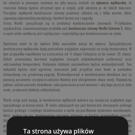
bo chociaż w zimowym zestawie na ryby muszą znaleźć się
rękawice wędkarskie
, to
znacznie łatwiej będzie utrzymać ręce w cieple, jeśli włożymy je do takich kieszeni.
Porządny wędkarski kombinezon zimowy powinien składać się z kilku warstw, które
zapewnią odpowiednią wentylację, komfort termiczny i wygodę.
Firma Norfin specjalizuje się w produkcji kombinezonów zimowych. Przykładem
najabardziej zaawansowanego produktu jest
kombinezon zimowy Norfin Extreme 5
, który
w opini wielu wedkarzy jest najlżejszym i najcielplejszym kombinezonem na rynku.
Będziemy mieli tu do wyboru kilka wariantów wersji do wyboru. Specjalistyczne
kombinezony wędkarskie będą podzielone względem odporności na niską temperaturę. W
tym przypadku napotkamy na oznaczenia od -5 stopni Celsjusza aż do nawet -35 stopni.
Dobór powinniśmy kierować względem naszych indywidualnych preferencji oraz
odczuwalnej temperatury. Kolejnym istotnym parametrem będzie wodoodporność. Ten
wskaźnik będzie miał ogromne znaczenie jeśli przyjdzie nam łowić w paskudna
listopadową czy grudniową pogodą. Wodoodporność w kombinezonie określana jest za
pomocą parametru przepuszczalności tkaniny pod obciążeniem słupa wody. Najwyższej
jakości odzież posiada dodatkowo zabezpieczenie przed wiatrem i aby tego jeszcze było
mało, producent dokłada oddychalność.
Warto wziąć pod uwagę, że kombinezon wędkarski wybiera się zazwyczaj względem jego
specjalnego przeznaczenia. W wielu sytuacjach nie jest konieczne stosowanie jednego
bardzo grubego i ciepłego kombinezonu a warto się posiłkować systemem warstwowym,
który opiera się na zbudowaniem naszego odzienia w bardzo przemyślany sposób.
Wykorzystując poszczególne warstwy odzieży Norfin uzyskamy bardzo skuteczna ochronę
przed zimnem, wiatrem czy deszczem. Przykładowo korzystając z najwyższej jakości
Ta strona używa plików
bielizny termicznej, połączonej z ciepłą kurtką uszykujemy bardzo skuteczny system