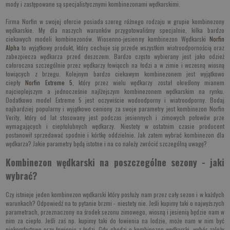
mody i zastępowane są specjalistycznymi kombinezonami wędkarskimi.
Firma Norfin w swojej ofercie posiada szereg różnego rodzaju w grupie kombinezony
wędkarskie. My dla naszych warunków przygotowaliśmy specjalnie, kilka bardzo
ciekawych modeli kombinezonów. Wiosenno-jesienny kombinezon Wędkarski
Norfin
Alpha
to wyjątkowy produkt, który cechuje się przede wszystkim wiatroodpornością oraz
zabezpiecza wędkarza przed deszczem. Bardzo często wybierany jest jako odzież
całoroczna szczególnie przez wędkarzy łowiącch na łodzi a w zimie i wczesną wiosną
łowiących z brzegu. Kolejnym bardzo ciekawym kombinezonem jest wyjątkowo
ciepły
Norfin Extreme 5
, który przez wielu wędkarzy został określony mianem
najcieplejszym a jednocześnie najlżejszym kombinezonem wędkarskim na rynku.
Dodatkowo model Extreme 5 jest oczywiście wodoodporny i wiatroodporny. Bodaj
najbardziej popularny i wyjątkowo ceniony za swoje parametry jest kombinezon Norfin
Verity, który od lat stosowany jest podczas jesiennych i zimowych połowów prze
wymagających i ciepłolubnych wędkarzy. Niestety w ostatnim czasie producent
postanowił sprzedawać spodnie i kórtkę oddzielnie. Jak zatem wybrać kombinezon dla
wędkarza? Jakie parametry będą istotne i na co należy zwrócić szczególną uwagę?
Kombinezon wędkarski na poszczególne sezony - jaki
wybrać?
Czy istnieje jeden kombinezon wędkarski który posłuży nam przez cały sezon i w każdych
warunkach? Odpowiedź na to pytanie brzmi - niestety nie. Jeśli kupimy taki o najwyższych
parametrach, przeznaczony na środek sezonu zimowego, wiosną i jesienią będzie nam w
nim za ciepło. Jeśli zaś np. kupimy taki do łowienia na lodzie, może nam w nim być
niekomfortowo przy łowieniu z łodzi. Gdy chodzi o kombinezon wędkarski, wybór zależy