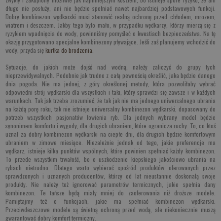
długo nie posłuży, ani nie będzie spełniać nawet najbardziej podstawowych funkcji.
Dobry kombinezon wędkarski musi stanowić realną ochronę przed chłodem, mrozem,
wiatrem i deszczem. Jakby tego było mało, w przypadku wędkarzy, którzy mierzą się z
ryzykiem wpadnięcia do wody, powinniśmy pomyśleć o kwestiach bezpieczeństwa. Na tę
okazję przygotowano specjalne kombinezony pływające. Jeśli zaś planujemy wchodzić do
wody, przyda się
kurtka do brodzenia
.
Sytuacje, do jakich może dojść nad wodną, należy zaliczyć do grupy tych
nieprzewidywalnych. Podobnie jak trudno z całą pewnością określić, jaka będzie danego
dnia pogoda. Nie ma jednej, z góry określonej metody, która pozwoliłaby wybrać
odpowiedni strój wędkarski dla wszystkich i taki, który sprawdzi się zawsze i w każdych
warunkach. Tak jak trzeba zrozumieć, że tak jak nie ma jednego uniwersalnego ubrania
na każdą porę roku, tak nie istnieje uniwersalny kombinezon wędkarski, dopasowany do
potrzeb wszystkich pasjonatów łowienia ryb. Dla jednych wybrany model będzie
synonimem komfortu i wygody, dla drugich ubraniem, które ogranicza ruchy. To, co ktoś
uznał za dobry kombinezon wędkarski na ciepłe dni, dla drugich będzie komfortowym
ubraniem w zimowe miesiące. Niezależnie jednak od tego, jakie preferencje ma
wędkarz, istnieje kilka punktów wspólnych, które powinien spełniać każdy kombinezon.
To przede wszystkim trwałość, bo o uszkodzenie kiepskiego jakościowo ubrania na
rybach nietrudno. Dlatego warto wybierać spośród produktów oferowanych przez
sprawdzonych i uznanych producentów, którzy od lat nieustannie doskonalą swoje
produkty. Nie należy też ignorować parametrów termicznych, jakie spełnia dany
kombinezon. Te tańsze będą miały mniej do zaoferowania niż droższe modele.
Pamiętajmy też o funkcjach, jakie ma spełniać kombinezon wędkarski.
Przeciwdeszczowe modele są świetną ochroną przed wodą, ale niekoniecznie muszą
gwarantować dobry komfort termiczny.