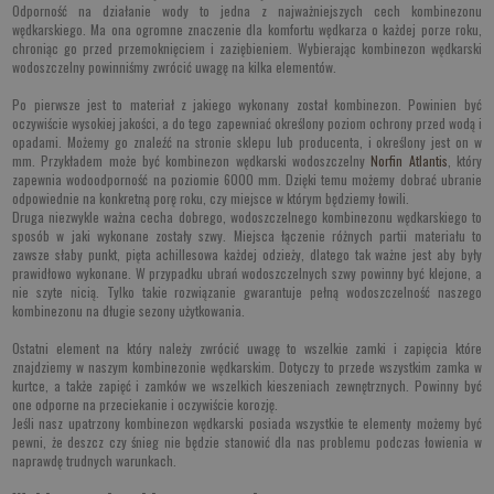
Odporność na działanie wody to jedna z najważniejszych cech kombinezonu
wędkarskiego. Ma ona ogromne znaczenie dla komfortu wędkarza o każdej porze roku,
chroniąc go przed przemoknięciem i zaziębieniem. Wybierając kombinezon wędkarski
wodoszczelny powinniśmy zwrócić uwagę na kilka elementów.
Po pierwsze jest to materiał z jakiego wykonany został kombinezon. Powinien być
oczywiście wysokiej jakości, a do tego zapewniać określony poziom ochrony przed wodą i
opadami. Możemy go znaleźć na stronie sklepu lub producenta, i określony jest on w
mm. Przykładem może być kombinezon wędkarski wodoszczelny
Norfin Atlantis
, który
zapewnia wodoodporność na poziomie 6000 mm. Dzięki temu możemy dobrać ubranie
odpowiednie na konkretną porę roku, czy miejsce w którym będziemy łowili.
Druga niezwykle ważna cecha dobrego, wodoszczelnego kombinezonu wędkarskiego to
sposób w jaki wykonane zostały szwy. Miejsca łączenie różnych partii materiału to
zawsze słaby punkt, pięta achillesowa każdej odzieży, dlatego tak ważne jest aby były
prawidłowo wykonane. W przypadku ubrań wodoszczelnych szwy powinny być klejone, a
nie szyte nicią. Tylko takie rozwiązanie gwarantuje pełną wodoszczelność naszego
kombinezonu na długie sezony użytkowania.
Ostatni element na który należy zwrócić uwagę to wszelkie zamki i zapięcia które
znajdziemy w naszym kombinezonie wędkarskim. Dotyczy to przede wszystkim zamka w
kurtce, a także zapięć i zamków we wszelkich kieszeniach zewnętrznych. Powinny być
one odporne na przeciekanie i oczywiście korozję.
Jeśli nasz upatrzony kombinezon wędkarski posiada wszystkie te elementy możemy być
pewni, że deszcz czy śnieg nie będzie stanowić dla nas problemu podczas łowienia w
naprawdę trudnych warunkach.