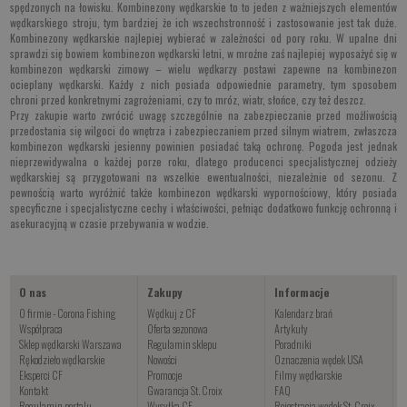
spędzonych na łowisku
. Kombinezony wędkarskie
to to jeden z ważniejszych elementów
wędkarskiego stroju, tym bardziej że ich wszechstronność i zastosowanie jest tak duże.
Kombinezony wędkarskie
najlepiej wybierać w zależności od pory roku. W upalne dni
sprawdzi się bowiem
kombinezon wędkarski letni
, w mroźne zaś najlepiej wyposażyć się w
kombinezon wędkarski zimowy
– wielu wędkarzy postawi zapewne na
kombinezon
ocieplany wędkarski.
Każdy z nich posiada odpowiednie parametry, tym sposobem
chroni przed konkretnymi zagrożeniami, czy to mróz, wiatr, słońce, czy też deszcz.
Przy zakupie warto zwrócić uwagę szczególnie na zabezpieczanie przed możliwością
przedostania się wilgoci do wnętrza i zabezpieczaniem przed silnym wiatrem, zwłaszcza
kombinezon wędkarski jesienny
powinien posiadać taką ochronę. Pogoda jest jednak
nieprzewidywalna o każdej porze roku, dlatego producenci specjalistycznej odzieży
wędkarskiej są przygotowani na wszelkie ewentualności, niezależnie od sezonu. Z
pewnością warto wyróżnić także
kombinezon wędkarski wypornościowy
, który posiada
specyficzne i specjalistyczne cechy i właściwości, pełniąc dodatkowo funkcję ochronną i
asekuracyjną w czasie przebywania w wodzie.
O nas
Zakupy
Informacje
O firmie - Corona Fishing
Wędkuj z CF
Kalendarz brań
Współpraca
Oferta sezonowa
Artykuły
Sklep wędkarski Warszawa
Regulamin sklepu
Poradniki
Rękodzieło wędkarskie
Nowości
Oznaczenia wędek USA
Eksperci CF
Promocje
Filmy wędkarskie
Kontakt
Gwarancja St. Croix
FAQ
Regulamin portalu
Wysyłka CF
Rejestracja wędek St. Croix