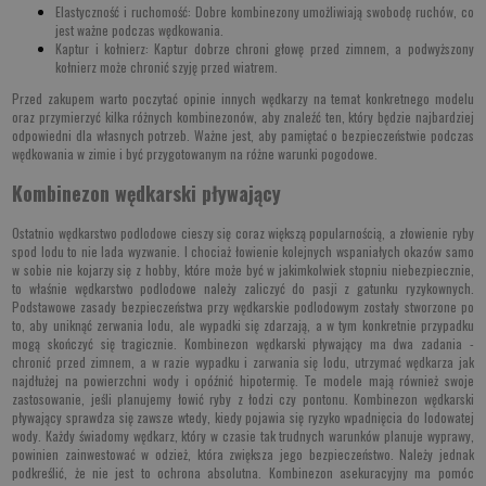
Elastyczność i ruchomość
: Dobre kombinezony umożliwiają swobodę ruchów, co
jest ważne podczas wędkowania.
Kaptur i kołnierz
: Kaptur dobrze chroni głowę przed zimnem, a podwyższony
kołnierz może chronić szyję przed wiatrem.
Przed zakupem warto poczytać opinie innych wędkarzy na temat konkretnego modelu
oraz przymierzyć kilka różnych kombinezonów, aby znaleźć ten, który będzie najbardziej
odpowiedni dla własnych potrzeb. Ważne jest, aby pamiętać o bezpieczeństwie podczas
wędkowania w zimie i być przygotowanym na różne warunki pogodowe.
Kombinezon wędkarski pływający
Ostatnio wędkarstwo podlodowe cieszy się coraz większą popularnością, a złowienie ryby
spod lodu to nie lada wyzwanie. I chociaż łowienie kolejnych wspaniałych okazów samo
w sobie nie kojarzy się z hobby, które może być w jakimkolwiek stopniu niebezpiecznie,
to właśnie wędkarstwo podlodowe należy zaliczyć do pasji z gatunku ryzykownych.
Podstawowe zasady bezpieczeństwa przy wędkarskie podlodowym zostały stworzone po
to, aby uniknąć zerwania lodu, ale wypadki się zdarzają, a w tym konkretnie przypadku
mogą skończyć się tragicznie. Kombinezon wędkarski pływający ma dwa zadania -
chronić przed zimnem, a w razie wypadku i zarwania się lodu, utrzymać wędkarza jak
najdłużej na powierzchni wody i opóźnić hipotermię. Te modele mają również swoje
zastosowanie, jeśli planujemy łowić ryby z łodzi czy pontonu. Kombinezon wędkarski
pływający sprawdza się zawsze wtedy, kiedy pojawia się ryzyko wpadnięcia do lodowatej
wody. Każdy świadomy wędkarz, który w czasie tak trudnych warunków planuje wyprawy,
powinien zainwestować w odzież, która zwiększa jego bezpieczeństwo. Należy jednak
podkreślić, że nie jest to ochrona absolutna. Kombinezon asekuracyjny ma pomóc