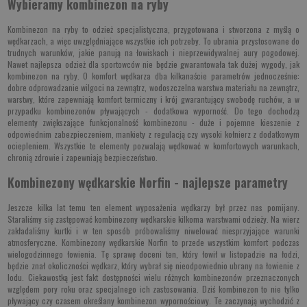
Wybieramy kombinezon na ryby
Kombinezon na ryby to odzież specjalistyczna, przygotowana i stworzona z myślą o
wędkarzach, a więc uwzględniające wszystkie ich potrzeby. To ubrania przystosowane do
trudnych warunków, jakie panują na łowiskach i nieprzewidywalnej aury pogodowej.
Nawet najlepsza odzież dla sportowców nie będzie gwarantowała tak dużej wygody, jak
kombinezon na ryby. O komfort wędkarza dba kilkanaście parametrów jednocześnie:
dobre odprowadzanie wilgoci na zewnątrz, wodoszczelna warstwa materiału na zewnątrz,
warstwy, które zapewniają komfort termiczny i krój gwarantujący swobodę ruchów, a w
przypadku kombinezonów pływających - dodatkowa wyporność. Do tego dochodzą
elementy zwiększające funkcjonalność kombinezonu - duże i pojemne kieszenie z
odpowiednim zabezpieczeniem, mankiety z regulacją czy wysoki kołnierz z dodatkowym
ociepleniem. Wszystkie te elementy pozwalają wędkować w komfortowych warunkach,
chronią zdrowie i zapewniają bezpieczeństwo.
Kombinezony wędkarskie Norfin - najlepsze parametry
Jeszcze kilka lat temu ten element wyposażenia wędkarzy był przez nas pomijany.
Staraliśmy się zastępować kombinezony wędkarskie kilkoma warstwami odzieży. Na wierz
zakładaliśmy kurtki i w ten sposób próbowaliśmy niwelować niesprzyjające warunki
atmosferyczne. Kombinezony wędkarskie Norfin to przede wszystkim komfort podczas
wielogodzinnego łowienia. Tę sprawę doceni ten, który łowił w listopadzie na łodzi,
będzie znał okoliczności wędkarz, który wybrał się nieodpowiednio ubrany na łowienie z
lodu. Ciekawostką jest fakt dostępności wielu różnych kombinezonów przeznaczonych
względem pory roku oraz specjalnego ich zastosowania. Dziś kombinezon to nie tylko
pływający czy czasem określany kombinezon wypornościowy. Te zaczynają wychodzić z