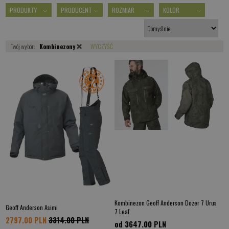
PRODUKTY
PRODUCENT
ROZMIAR
KOLOR
Twój wybór:
Kombinezony
WYCZYŚĆ
Kombinezon Geoff Anderson Dozer 7 Urus
Geoff Anderson Asimi
7 Leaf
2797.00 PLN
3314.00 PLN
od 3647.00
PLN