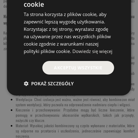
pozwalający utrzymać ciepło a kombinezon pełni funkcję izolacyjną oraz oczywiści
cookie
dodatkowo termiczną.
Ta strona korzysta z plików cookie, aby
Najważniejsze właściwości i zastosowanie kombinezonu
zapewnić lepszą wygodę użytkowania.
wędkarskiego zimowego
Korzystając z tej strony, wyrażasz zgodę
Kombinezon wędkarski na zimę to niezbędny element ubioru dla każdego wędkarza, który
na używanie przez nas wszystkich plików
planuje łowić ryby w zimnych warunkach, zwłaszcza podczas wędkowania na lodzie. Oto
cookie zgodnie z warunkami naszej
kilka rzeczy, które warto wziąć pod uwagę przy wyborze kombinezonu wędkarskiego na
zimę:
polityki plików cookie.
Dowiedz się więcej
I
zolacja termiczna
: Kombinezon powinien być dobrze ocieplany, by chronić
przed niskimi temperaturami. Wiele kombinezonów ma specjalne warstwy
AKCEPTUJ WSZYSTKIE
izolacyjne, które zapewniają ciepło nawet w bardzo niskich temperaturach.
Wodoodporność:
Dobrze jest, aby kombinezon był wodoodporny lub
przynajmniej wodoodporny, aby chronić przed wilgocią, śniegiem i wodą.
POKAŻ SZCZEGÓŁY
Bezpieczeństwo
: Niektóre kombinezony mają wbudowane kamizelki ratunkowe
lub pływające elementy, które pomagają w utrzymaniu się na powierzchni wody
w przypadku wpadnięcia do zimnej wody.
Wentylacja
: Choć izolacja jest ważna, ważne jest również, aby kombinezon miał
system wentylacji, który pozwala na odprowadzenie nadmiaru ciepła i wilgoci.
Kieszenie i przechowywanie
: Przydatne mogą być liczne kieszenie, które
pomogą w przechowywaniu akcesoriów wędkarskich, takich jak przynęty,
nożyczki czy klucze.
Materiał:
Wysokiej jakości kombinezony są często wykonane z materiałów, które
są odporne na przetarcia i uszkodzenia, jednocześnie zapewniając komfort
noszenia.