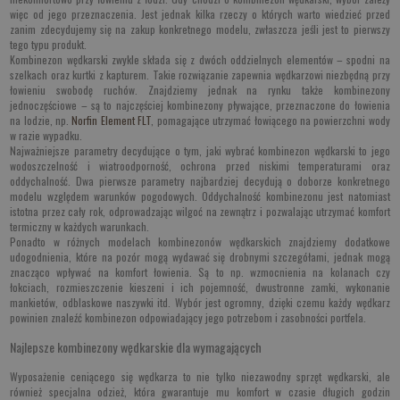
więc od jego przeznaczenia. Jest jednak kilka rzeczy o których warto wiedzieć przed
zanim zdecydujemy się na zakup konkretnego modelu, zwłaszcza jeśli jest to pierwszy
tego typu produkt.
Kombinezon wędkarski zwykle składa się z dwóch oddzielnych elementów – spodni na
szelkach oraz kurtki z kapturem. Takie rozwiązanie zapewnia wędkarzowi niezbędną przy
łowieniu swobodę ruchów. Znajdziemy jednak na rynku także kombinezony
jednoczęściowe – są to najczęściej kombinezony pływające, przeznaczone do łowienia
na lodzie, np.
Norfin Element FLT
, pomagające utrzymać łowiącego na powierzchni wody
w razie wypadku.
Najważniejsze parametry decydujące o tym, jaki wybrać kombinezon wędkarski to jego
wodoszczelność i wiatroodporność, ochrona przed niskimi temperaturami oraz
oddychalność. Dwa pierwsze parametry najbardziej decydują o doborze konkretnego
modelu względem warunków pogodowych. Oddychalność kombinezonu jest natomiast
istotna przez cały rok, odprowadzając wilgoć na zewnątrz i pozwalając utrzymać komfort
termiczny w każdych warunkach.
Ponadto w różnych modelach kombinezonów wędkarskich znajdziemy dodatkowe
udogodnienia, które na pozór mogą wydawać się drobnymi szczegółami, jednak mogą
znacząco wpływać na komfort łowienia. Są to np. wzmocnienia na kolanach czy
łokciach, rozmieszczenie kieszeni i ich pojemność, dwustronne zamki, wykonanie
mankietów, odblaskowe naszywki itd. Wybór jest ogromny, dzięki czemu każdy wędkarz
powinien znaleźć kombinezon odpowiadający jego potrzebom i zasobności portfela.
Najlepsze kombinezony wędkarskie dla wymagających
Wyposażenie ceniącego się wędkarza to nie tylko niezawodny sprzęt wędkarski, ale
również specjalna odzież, która gwarantuje mu komfort w czasie długich godzin