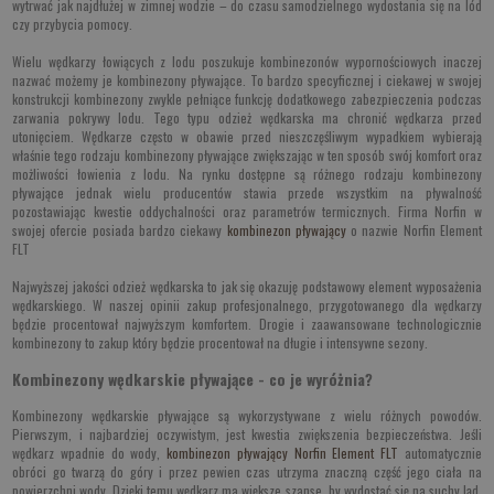
wytrwać jak najdłużej w zimnej wodzie – do czasu samodzielnego wydostania się na lód
czy przybycia pomocy.
Wielu wędkarzy łowiących z lodu poszukuje kombinezonów wypornościowych inaczej
nazwać możemy je kombinezony pływające. To bardzo specyficznej i ciekawej w swojej
konstrukcji kombinezony zwykle pełniące funkcję dodatkowego zabezpieczenia podczas
zarwania pokrywy lodu. Tego typu odzież wędkarska ma chronić wędkarza przed
utonięciem. Wędkarze często w obawie przed nieszczęśliwym wypadkiem wybierają
właśnie tego rodzaju kombinezony pływające zwiększając w ten sposób swój komfort oraz
możliwości łowienia z lodu. Na rynku dostępne są różnego rodzaju kombinezony
pływające jednak wielu producentów stawia przede wszystkim na pływalność
pozostawiając kwestie oddychalności oraz parametrów termicznych. Firma Norfin w
swojej ofercie posiada bardzo ciekawy
kombinezon pływający
o nazwie Norfin Element
FLT
Najwyższej jakości odzież wędkarska to jak się okazuję podstawowy element wyposażenia
wędkarskiego. W naszej opinii zakup profesjonalnego, przygotowanego dla wędkarzy
będzie procentował najwyższym komfortem. Drogie i zaawansowane technologicznie
kombinezony to zakup który będzie procentował na długie i intensywne sezony.
Kombinezony wędkarskie pływające - co je wyróżnia?
Kombinezony wędkarskie pływające są wykorzystywane z wielu różnych powodów.
Pierwszym, i najbardziej oczywistym, jest kwestia zwiększenia bezpieczeństwa. Jeśli
wędkarz wpadnie do wody,
kombinezon pływający Norfin Element FLT
automatycznie
obróci go twarzą do góry i przez pewien czas utrzyma znaczną część jego ciała na
powierzchni wody. Dzięki temu wędkarz ma większe szanse, by wydostać się na suchy ląd,