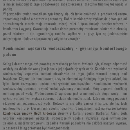
a mając świadomość tego dodatkowego zabezpieczenie, znacznie trudniej też wpaść w
panikę.
W przypadku tanich modeli na tym kończy się ich funkcjonalność, a producenci często
zapominają zadbać o pozostałe parametry. Dobre kombinezony wędkarskie pływające od
sprawdzonych marek mają znacznie więcej zalet i łączą funkcje bezpieczeństwa z
komfortem i wygodą. Gwarantują bardzo dobre parametry termiczne, skutecznie chronią
przed wiatrem i nie ograniczają ruchów wędkarza, a przy tym są jednocześnie
oddychające i dobrze odprowadzają wilgoć na zewnątrz.
Kombinezon wędkarski wodoszczelny - gwarancja komfortowego
połowu
Śnieg i deszcz mogą być poważną przeszkodą podczas łowienia ryb, dlatego odporność
odzieży na działanie wody jest jedną z jej najważniejszych cech. Kombinezon wędkarski
wodoszczelny zapewnia komfort niezależnie do tego, jakie warunki panują nad
łowiskiem. Klejone lub laminowane szwy to element wyróżniający tego typu odzież, bo
tylko takie rozwiązanie będzie rzeczywiście wodoszczelne. Kombinezon wędkarski
wodoszczelny powinien również zostać wykonany z materiału, który zapewni określoną
ochronę przed wodą. Wodoodporność wyrażona jest w milimetrach słupa wody – im
wyższa wartość, tym większa ochrona. Ostatni element to zamki, które nie mogą przecież
rdzewieć ani przepuszczać wody. Dotyczy to nie tylko zamka w kurtce, ale też tych
montowanych przy kieszeniach spodni. Idealnym rozwiązaniem jest najwyższej jakości
kombinezon zimowy Geoff Anderson
złożony z kurtki i spodni Barbarus Asimi. Jeśli
wybrany kombinezon wędkarski wodoszczelny spełnia wszystkie wyżej wymienione
założenia, możemy być pewni, że żadne warunki pogodowe nie zakłócą naszych wypraw,
a deszcze i śnieg przestaną być niedogodnością.