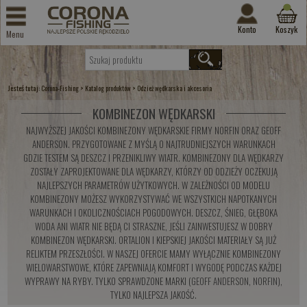
Konto
Koszyk
Menu
Jesteś tutaj:
>
>
Corona-Fishing
Katalog produktów
Odzież wędkarska i akcesoria
KOMBINEZON WĘDKARSKI
NAJWYŻSZEJ JAKOŚCI KOMBINEZONY WĘDKARSKIE FIRMY NORFIN ORAZ GEOFF
ANDERSON. PRZYGOTOWANE Z MYŚLĄ O NAJTRUDNIEJSZYCH WARUNKACH
GDZIE TESTEM SĄ DESZCZ I PRZENIKLIWY WIATR. KOMBINEZONY DLA WĘDKARZY
ZOSTAŁY ZAPROJEKTOWANE DLA WĘDKARZY, KTÓRZY OD ODZIEŻY OCZEKUJĄ
NAJLEPSZYCH PARAMETRÓW UŻYTKOWYCH. W ZALEŻNOŚCI OD MODELU
KOMBINEZONY MOŻESZ WYKORZYSTYWAĆ WE WSZYSTKICH NAPOTKANYCH
WARUNKACH I OKOLICZNOŚCIACH POGODOWYCH. DESZCZ, ŚNIEG, GŁĘBOKA
WODA ANI WIATR NIE BĘDĄ CI STRASZNE, JEŚLI ZAINWESTUJESZ W DOBRY
KOMBINEZON WĘDKARSKI. ORTALION I KIEPSKIEJ JAKOŚCI MATERIAŁY SĄ JUŻ
RELIKTEM PRZESZŁOŚCI. W NASZEJ OFERCIE MAMY WYŁĄCZNIE KOMBINEZONY
WIELOWARSTWOWE, KTÓRE ZAPEWNIAJĄ KOMFORT I WYGODĘ PODCZAS KAŻDEJ
WYPRAWY NA RYBY. TYLKO SPRAWDZONE MARKI (
GEOFF ANDERSON
,
NORFIN
),
TYLKO NAJLEPSZA JAKOŚĆ.