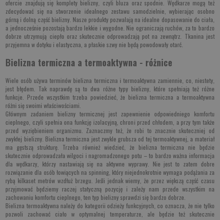
ofercie znajdują się komplety bielizny, czyli bluza oraz
spodnie
. Wędkarze mogą też
zdecydować się na stworzenie idealnego zestawu samodzielnie, wybierając osobno
górną i dolną część bielizny. Nasze produkty pozwalają na idealne dopasowanie do ciała,
a jednocześnie pozostają bardzo lekkie i wygodne. Nie ograniczają ruchów, za to bardzo
dobrze utrzymują ciepło oraz skutecznie odprowadzają pot na zewnątrz. Tkanina jest
przyjemna w dotyku i elastyczna, a płaskie szwy nie będą powodowały otarć.
Bielizna termiczna a termoaktywna - różnice
Wiele osób używa terminów bielizna termiczna i termoaktywna zamiennie, co, niestety,
jest błędem. Tak naprawdę są to dwa różne typy bielizny, które spełniają też różne
funkcje. Przede wszystkim trzeba powiedzieć, że bielizna termiczna a termoaktywna
różni się swoimi właściwościami.
Głównym zadaniem bielizny termicznej jest zapewnienie odpowiedniego komfortu
cieplnego, czyli spełnia ona funkcję izolacyjną, chroni przed chłodem, a przy tym także
przed wyziębieniem organizmu. Zaznaczmy też, że robi to znacznie skuteczniej od
zwykłej bielizny. Bielizna termiczna jest zwykle grubsza od tej termoaktywnej, a materiał
ma gęstszą strukturę. Trzeba również wiedzieć, że bielizna termiczna nie będzie
skutecznie odprowadzała wilgoci i nagromadzonego potu – to bardzo ważna informacja
dla wędkarzy, którzy nastawiają się na aktywne wyprawy. Nie jest to zatem dobre
rozwiązanie dla osób łowiących na spinning, który niejednokrotnie wymaga podążania za
rybą kilkaset metrów wzdłuż brzegu. Jeśli jednak wiemy, że przez większą część czasu
przyjmować będziemy raczej statyczną pozycję i zależy nam przede wszystkim na
zachowaniu komfortu cieplnego, ten typ bielizny sprawdzi się bardzo dobrze.
Bielizna termoaktywna należy do kategorii odzieży funkcyjnych, co oznacza, że nie tylko
pozwoli zachować ciało w optymalnej temperaturze, ale będzie też skutecznie