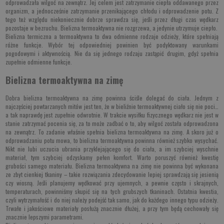
odprowadzała wilgoć na zewnątrz. Jej celem jest zatrzymanie ciepła oddawanego przez
organizm, a jednocześnie zatrzymanie przenikającego chłodu i odprowadzenie potu. Z
tego też względu niekoniecznie dobrze sprawdza się, jeśli przez długi czas wędkarz
pozostaje w bezruchu. Bielizna termoaktywna nie rozgrzewa, a jedynie utrzymuje ciepło.
Bielizna termiczna a termoaktywna to dwa odmienne rodzaje odzieży, które spełniają
różne funkcje. Wybór tej odpowiedniej powinien być podyktowany warunkami
pogodowymi i aktywnością. Nie da się jednego rodzaju zastąpić drugim, gdyż spełnia
zupełnie odmienne funkcje.
Bielizna termoaktywna na zimę
Dobra bielizna termoaktywna na zimę powinna ściśle dolegać do ciała. Jednym z
najczęściej powtarzanych mitów jest ten, że w bieliźnie termoaktywnej ciało się nie poci…
a tak naprawdę jest zupełnie odwrotnie. W trakcie wysiłku fizycznego wędkarz nie jest w
stanie zatrzymać pocenia się, za to może zadbać o to, aby wilgoć została odprowadzona
na zewnątrz. To zadanie właśnie spełnia bielizna termoaktywna na zimę. A skoro już o
odprowadzaniu potu mowa, to bielizna termoaktywna powinna również szybko wysychać.
Nikt nie lubi uczucia ubrania przyklejającego się do ciała, a im szybciej wyschnie
materiał, tym szybciej odzyskamy pełen komfort. Warto poruszyć również kwestię
grubości samego materiału. Bielizna termoaktywna na zimę nie powinna być wykonana
ze zbyt cienkiej tkaniny – takie rozwiązania zdecydowanie lepiej sprawdzają się jesienią
czy wiosną. Jeśli planujemy wędkować przy ujemnych, a pewnie często i skrajnych,
temperaturach, powinniśmy skupić się na tych grubszych tkaninach. Ostatnia kwestia,
czyli wytrzymałość i do niej należy podejść tak samo, jak do każdego innego typu odzieży.
Trwałe i jakościowe materiały posłużą znacznie dłużej, a przy tym będą cechowały się
znacznie lepszymi parametrami.