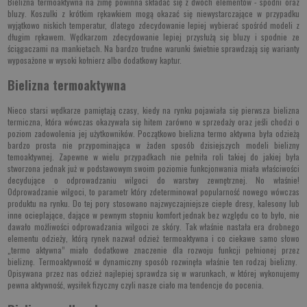
Bielizna termoaktywna na zimę powinna składać się z dwóch elementów - spodni oraz
bluzy. Koszulki z krótkim rękawkiem mogą okazać się niewystarczające w przypadku
wyjątkowo niskich temperatur, dlatego zdecydowanie lepiej wybierać spośród modeli z
długim rękawem. Wędkarzom zdecydowanie lepiej przysłużą się bluzy i spodnie ze
ściągaczami na mankietach. Na bardzo trudne warunki świetnie sprawdzają się warianty
wyposażone w wysoki kołnierz albo dodatkowy kaptur.
Bielizna termoaktywna
Nieco starsi wędkarze pamiętają czasy, kiedy na rynku pojawiała się pierwsza bielizna
termiczna, która wówczas okazywała się hitem zarówno w sprzedaży oraz jeśli chodzi o
poziom zadowolenia jej użytkowników. Początkowo bielizna termo aktywna była odzieżą
bardzo prosta nie przypominająca w żaden sposób dzisiejszych modeli bielizny
temoaktywnej. Zapewne w wielu przypadkach nie pełniła roli takiej do jakiej była
stworzona jednak już w podstawowym swoim poziomie funkcjonwania miała właściwości
decydujące o odprowadzaniu wilgoci do warstwy zewnętrznej. No właśnie!
Odprowadzanie wilgoci, to parametr który zdeterminował popularność nowego wówczas
produktu na rynku. Do tej pory stosowano najzwyczajniejsze ciepłe dresy, kalesony lub
inne ocieplające, dające w pewnym stopniu komfort jednak bez względu co to było, nie
dawało możliwości odprowadzania wilgoci ze skóry. Tak właśnie nastała era drobnego
elementu odzieży, którą rynek nazwał odzież termoaktywna i co ciekawe samo słowo
„termo aktywna” miało dodatkowe znaczenie dla rozwoju funkcji pełnionej przez
bieliznę. Termoaktywność w dynamiczny sposób rozwinęła właśnie ten rodzaj bielizny.
Opisywana przez nas odzież najlepiej sprawdza się w warunkach, w której wykonujemy
pewna aktywność, wysiłek fizyczny czyli nasze ciało ma tendencje do pocenia.