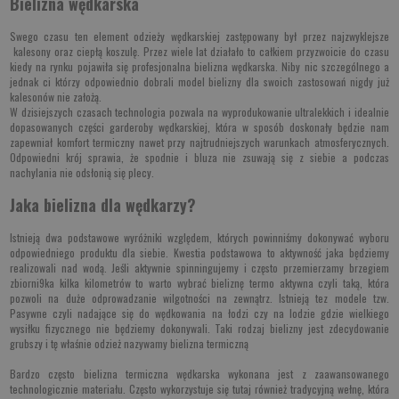
Bielizna wędkarska
Swego czasu ten element odzieży wędkarskiej zastępowany był przez najzwyklejsze
kalesony oraz ciepłą koszulę. Przez wiele lat działało to całkiem przyzwoicie do czasu
kiedy na rynku pojawiła się profesjonalna bielizna wędkarska. Niby nic szczególnego a
jednak ci którzy odpowiednio dobrali model bielizny dla swoich zastosowań nigdy już
kalesonów nie założą.
W dzisiejszych czasach technologia pozwala na wyprodukowanie ultralekkich i idealnie
dopasowanych części garderoby wędkarskiej, która w sposób doskonały będzie nam
zapewniał komfort termiczny nawet przy najtrudniejszych warunkach atmosferycznych.
Odpowiedni krój sprawia, że spodnie i bluza nie zsuwają się z siebie a podczas
nachylania nie odsłonią się plecy.
Jaka bielizna dla wędkarzy?
Istnieją dwa podstawowe wyróżniki względem, których powinniśmy dokonywać wyboru
odpowiedniego produktu dla siebie. Kwestia podstawowa to aktywność jaka będziemy
realizowali nad wodą. Jeśli aktywnie spinningujemy i często przemierzamy brzegiem
zbiorni9ka kilka kilometrów to warto wybrać bieliznę termo aktywna czyli taką, która
pozwoli na duże odprowadzanie wilgotności na zewnątrz. Istnieją tez modele tzw.
Pasywne czyli nadające się do wędkowania na łodzi czy na lodzie gdzie wielkiego
wysiłku fizycznego nie będziemy dokonywali. Taki rodzaj bielizny jest zdecydowanie
grubszy i tę właśnie odzież nazywamy bielizna termiczną
Bardzo często bielizna termiczna wędkarska wykonana jest z zaawansowanego
technologicznie materiału. Często wykorzystuje się tutaj również tradycyjną wełnę, która