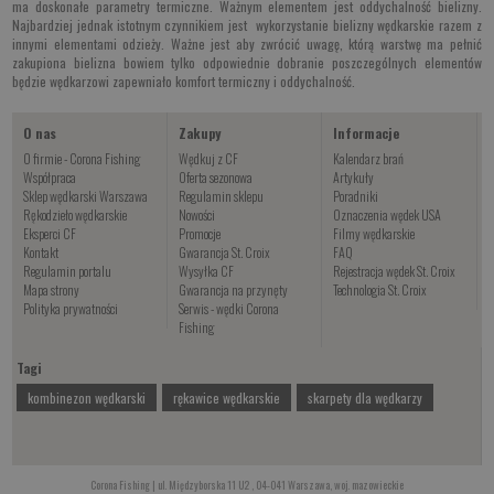
ma doskonałe parametry termiczne. Ważnym elementem jest oddychalność bielizny.
Najbardziej jednak istotnym czynnikiem jest wykorzystanie bielizny wędkarskie razem z
innymi elementami odzieży. Ważne jest aby zwrócić uwagę, którą warstwę ma pełnić
zakupiona bielizna bowiem tylko odpowiednie dobranie poszczególnych elementów
będzie wędkarzowi zapewniało komfort termiczny i oddychalność.
O nas
Zakupy
Informacje
O firmie - Corona Fishing
Wędkuj z CF
Kalendarz brań
Współpraca
Oferta sezonowa
Artykuły
Sklep wędkarski Warszawa
Regulamin sklepu
Poradniki
Rękodzieło wędkarskie
Nowości
Oznaczenia wędek USA
Eksperci CF
Promocje
Filmy wędkarskie
Kontakt
Gwarancja St. Croix
FAQ
Regulamin portalu
Wysyłka CF
Rejestracja wędek St. Croix
Mapa strony
Gwarancja na przynęty
Technologia St. Croix
Polityka prywatności
Serwis - wędki Corona
Fishing
Tagi
kombinezon wędkarski
rękawice wędkarskie
skarpety dla wędkarzy
Corona Fishing | ul. Międzyborska 11 U2 , 04-041 Warszawa, woj. mazowieckie