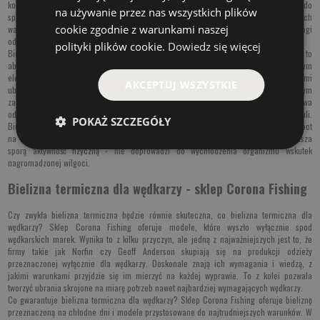
końcu każdy wędkarz wie, że odpowiednie wyposażenie nie ogranicza się wyłącznie do
na używanie przez nas wszystkich plików
sprzętu i przynęt. Łowienie ryb zimą, kiedy słupek rtęci spada do niebezpiecznie niskich
cookie zgodnie z warunkami naszej
wartość, nie będzie należało do przyjemnych, jeśli ręce zaczną drżeć z zimna, a nogi
odmówią posłuszeństwa.
polityki plików cookie.
Dowiedz się więcej
Bielizna termiczna męska, którą często nazywa się zamiennie bielizną ciepłą, to
absolutnie podstawowa warstwa odzieży. W czasie mrozów jest obowiązkowym
elementem stroju wędkarza, ale właściwie można ją nosić na co dzień pod zwykłymi
AKCEPTUJ WSZYSTKIE
ubraniami, żeby zapewnić sobie jak największy komfort termiczny. Podstawowym
zadaniem bielizny termicznej jest zachowanie ciepła ciała, co więcej - taka warstwa
odzieży jest znacznie bardziej skuteczna od zwykłych spodni materiałowych czy koszuli.
POKAŻ SZCZEGÓŁY
Bielizna termiczna męska z wyższej półki jest też w stanie skutecznie odprowadzać pot
na zewnątrz. Dzięki temu wędkarz - zwłaszcza jeśli jest fanem spinngu, który wymusza
sporą aktywność fizyczną - nie doprowadzi do wychłodzenia organizmu wskutek
nagromadzonej wilgoci.
Bielizna termiczna dla wędkarzy - sklep Corona Fishing
Czy zwykła bielizna termiczna będzie równie skuteczna, co bielizna termiczna dla
wędkarzy? Sklep Corona Fishing oferuje modele, które wyszło wyłącznie spod
wędkarskich marek. Wynika to z kilku przyczyn, ale jedną z najważniejszych jest to, że
firmy takie jak Norfin czy Geoff Anderson skupiają się na produkcji odzieży
przeznaczonej wyłącznie dla wędkarzy. Doskonale znają ich wymagania i wiedzą, z
jakimi warunkami przyjdzie się im mierzyć na każdej wyprawie. To z kolei pozwala
tworzyć ubrania skrojone na miarę potrzeb nawet najbardziej wymagających wędkarzy.
Co gwarantuje bielizna termiczna dla wędkarzy? Sklep Corona Fishing oferuje bieliznę
przeznaczoną na chłodne dni i modele przystosowane do najtrudniejszych warunków. W