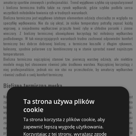
amatorzy sportów zimowych i profesjonaliści. Trend wyjątkowo szybko się spopularyzował
i bielizna termiczna trafiła także na rynek wędkarski, gdzie szybko podbiła serca
wszystkich miłośników łowienia ryb w trudnych warunkach.
Bielizna termiczna jest wyjątkowo istotnym elementem odzieży chociażby ze względu na
specyfikę wędkowania. Nie da się ukryć, że niskie temperatury potrafią zepsuć każdą
wyprawę, a niejednemu wędkarzowi przyszło łowić ryby w chłodne poranki i zimne
wieczory. Z bielizny termicznej obowiązkowo korzystają też miłośnicy wędkarstwa
podlodowego. W tak niesprzyjających warunkach trudno zachować odpowiedni komfort
termiczny bez dobrze dobranej bielizny, a termiczne koszulki z długim rękawem,
kalesony, spodnie polarowe czy kombinezony są w stanie sprostać nawet najniższym
temperaturom.
Bielizna termiczna najczęściej stanowi tzw. pierwszą warstwę odzieży, ale niektóre
modele mogą być stosowane również jako środkowa warstwa. Najczęściej korzystają z
niej profesjonaliście, jednak nic nie stoi na przeszkodzie, by amatorzy wędkarstwa
również zadbali o swój komfort termiczny.
Bielizna termiczna męska
Na chłodne poranki i wieczory, na mroźne dni - wszędzie tam, gdzie konieczne jest
Ta strona używa plików
zachowanie odpowiedniego komfortu termicznego idealnie sprawdza się bielizna
termiczna męska. Wędkarstwo nie jest hobby, które ogranicza się do aktywności
cookie
wyłączenie podczas ciepłych miesięcy. Zimą można zasadzać się na płotki, klenie,
pstrągi potokowe czy trocie wędrowne. Jeśli jednak wyprawa ma się udać, wędkarz musi
Ta strona korzysta z plików cookie, aby
zadbać o odpowiednio ciepły ubiór. Gruba
bluza wędkarska
, solidna kurtka i spodnie
zapewnić lepszą wygodę użytkowania.
nawet w połączeniu z ciepłymi rękawiczkami i
czapką
nie będą wystarczającą ochroną
przed mrozem, jeśli do zestawu ubrań nie trafi również bielizna termiczna męska. W
Korzystając z tej strony, wyrażasz zgodę