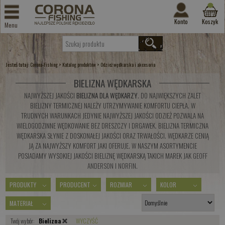
Konto
Koszyk
Menu
Jesteś tutaj:
>
>
Corona-Fishing
Katalog produktów
Odzież wędkarska i akcesoria
BIELIZNA WĘDKARSKA
NAJWYŻSZEJ JAKOŚCI
BIELIZNA DLA WĘDKARZY
. DO NAJWIĘKSZYCH ZALET
BIELIZNY TERMICZNEJ NALEŻY UTRZYMYWANIE KOMFORTU CIEPŁA. W
TRUDNYCH WARUNKACH JEDYNIE NAJWYŻSZEJ JAKOŚCI ODZIEŻ POZWALA NA
WIELOGODZINNE WĘDKOWANIE BEZ DRESZCZY I DRGAWEK. BIELIZNA TERMICZNA
WĘDKARSKA SŁYNIE Z DOSKONAŁEJ JAKOŚCI ORAZ TRWAŁOŚCI. WĘDKARZE CENIĄ
JĄ ZA NAJWYŻSZY KOMFORT JAKI OFERUJE. W NASZYM ASORTYMENCIE
POSIADAMY WYSOKIEJ JAKOŚCI BIELIZNĘ WĘDKARSKĄ TAKICH MAREK JAK
GEOFF
ANDERSON
I
NORFIN
.
PRODUKTY
PRODUCENT
ROZMIAR
KOLOR
MATERIAŁ
Twój wybór:
Bielizna
WYCZYŚĆ