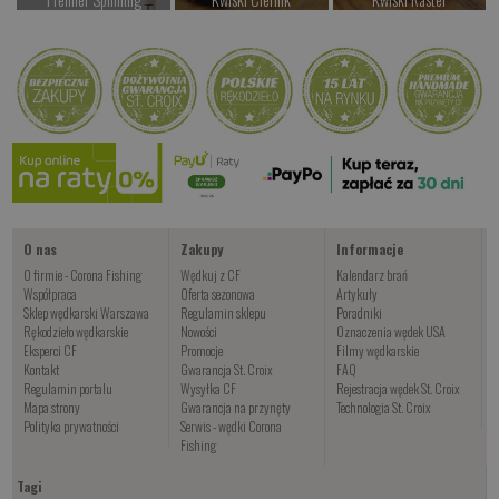
od 947.00 PLN
od 42.00 PLN
od 42.00 PLN
Kup teraz >
Kup teraz >
Kup teraz >
Kwiski Foxinus
Y
od 47.00 PLN
Kup teraz >
O nas
Zakupy
Informacje
O firmie - Corona Fishing
Wędkuj z CF
Kalendarz brań
Współpraca
Oferta sezonowa
Artykuły
Sklep wędkarski Warszawa
Regulamin sklepu
Poradniki
Rękodzieło wędkarskie
Nowości
Oznaczenia wędek USA
Eksperci CF
Promocje
Filmy wędkarskie
Kontakt
Gwarancja St. Croix
FAQ
Regulamin portalu
Wysyłka CF
Rejestracja wędek St. Croix
Mapa strony
Gwarancja na przynęty
Technologia St. Croix
Polityka prywatności
Serwis - wędki Corona
Fishing
Tagi