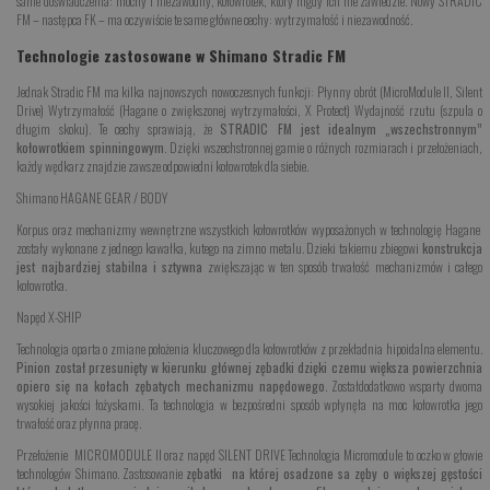
same doświadczenia: mocny i niezawodny, kołowrotek, który nigdy ich nie zawiedzie. Nowy STRADIC
FM – następca FK – ma oczywiście te same główne cechy: wytrzymałość i niezawodność.
Technologie zastosowane w Shimano Stradic FM
Jednak Stradic FM ma kilka najnowszych nowoczesnych funkcji: Płynny obrót (MicroModule II, Silent
Drive) Wytrzymałość (Hagane o zwiększonej wytrzymałości, X Protect) Wydajność rzutu (szpula o
długim skoku). Te cechy sprawiają, że
STRADIC FM jest idealnym „wszechstronnym”
kołowrotkiem spinningowym
. Dzięki wszechstronnej gamie o różnych rozmiarach i przełożeniach,
każdy wędkarz znajdzie zawsze odpowiedni kołowrotek dla siebie.
Shimano HAGANE GEAR / BODY
Korpus oraz mechanizmy wewnętrzne wszystkich kołowrotków wyposażonych w technologię Hagane
zostały wykonane z jednego kawałka, kutego na zimno metalu. Dzieki takiemu zbiegowi
konstrukcja
jest najbardziej stabilna i sztywna
zwiększając w ten sposób trwałość mechanizmów i całego
kołowrotka.
Napęd X-SHIP
Technologia oparta o zmiane położenia kluczowego dla kołowrotków z przekładnia hipoidalna elementu.
Pinion został przesunięty w kierunku głównej zębadki dzięki czemu większa powierzchnia
opiero się na kołach zębatych mechanizmu napędowego
. Zostałdodatkowo wsparty dwoma
wysokiej jakości łożyskami. Ta technologia w bezpośredni sposób wpłynęła na moc kołowrotka jego
trwałość oraz płynna pracę.
Przełożenie MICROMODULE II oraz napęd SILENT DRIVE
Technologia Micromodule to oczko w głowie
technologów Shimano. Zastosowanie
zębatki na której osadzone sa zęby o większej gęstości