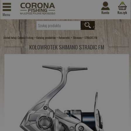
Konto
Koszyk
Menu
Jesteś tutaj:
>
>
>
>
Corona-Fishing
Katalog produktów
Kołowrotki
Shimano
STRADIC FM
KOŁOWROTEK SHIMANO STRADIC FM