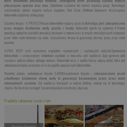
które dodatkowe posiadaja unikalny, zaokrąglony profil pozwalają uzyskac większa
płaszczyzne oparcia oraz moc
. Dodatkowo uzyskano też niemal maslana pracę. Technologia
micromodule została wsparta cichym napędem Silet Drive. Wefekcie końcowym otrzymujemy
kołowrotek o stabilnej cichej pracy.
Szczelny korpus - X PROTECT
Korpus kołowrotków wsparty przez tę technologię
jest zabezpieczony
przez wrogim działeniem wody, piachu i brudu
. Kołowrotki oparte na systemie X-Protect
posiadają specjalne uszczelki pomiędzy korpusem a rotorem oraz w innych newralgicznych miejscach
przez które może dostawać się woda. Uszczelniony korpus to gwarancja płynnej pracy przez wiele
sezonów.
G-FREE BODY czyli wyważenie względem najnowszych i najlżejszych wędzisk.
Spasowanie
kołowrotków z przesuniętym śrtodekiem ciężkości w kierunku ręki wędkarza daje ogromne pole
manewru podczas doboru pełnego zestawu. Kołowrotek wraz z wędka tworzą spójną całość która jest
zdecydowanie lepiej wywazona niż w przypadku popularnych kołowrotków.
Wysokiej jakości, wodoodporne łożyska S-ARB
Uszczelnienie łożyska i
zabezpieczenie przed
szkodliwym działaniem słonej wody to gwarancja bezawaryjnej pracy przez wiele
intensywnych sezonów
. Dla wędkarzy łowiących w wodzie słodkiej, wydaje się że technologia
zbędna. Nic bardziej mylnego!. Szczelne łożysko działa dłużej i płynniej.
Produkty zakupione razem z tym
Premier Spinning
Kwiski Ciernik
Kwiski Raster