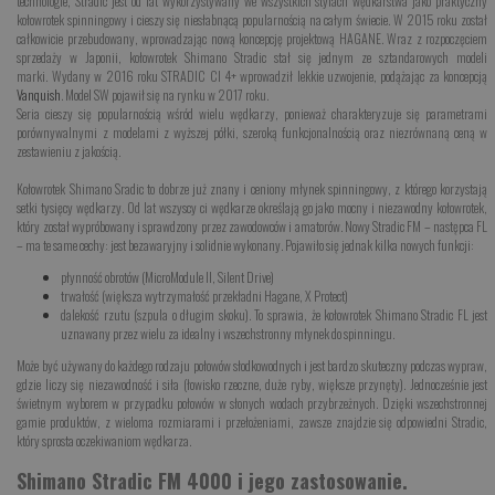
technologie, Stradic jest od lat wykorzystywany we wszystkich stylach wędkarstwa jako praktyczny
kołowrotek spinningowy i cieszy się niesłabnącą popularnością na całym świecie. W 2015 roku został
całkowicie przebudowany, wprowadzając nową koncepcję projektową HAGANE. Wraz z rozpoczęciem
sprzedaży w Japonii, kołowrotek Shimano Stradic stał się jednym ze sztandarowych modeli
marki. Wydany w 2016 roku STRADIC CI 4+ wprowadził lekkie uzwojenie, podążając za koncepcją
Vanquish
. Model SW pojawił się na rynku w 2017 roku.
Seria cieszy się popularnością wśród wielu wędkarzy, ponieważ charakteryzuje się parametrami
porównywalnymi z modelami z wyższej półki, szeroką funkcjonalnością oraz niezrównaną ceną w
zestawieniu z jakością.
Kołowrotek Shimano Sradic to dobrze już znany i ceniony młynek spinningowy, z którego korzystają
setki tysięcy wędkarzy. Od lat wszyscy ci wędkarze określają go jako mocny i niezawodny kołowrotek,
który został wypróbowany i sprawdzony przez zawodowców i amatorów. Nowy Stradic FM – następca FL
– ma te same cechy: jest bezawaryjny i solidnie wykonany. Pojawiło się jednak kilka nowych funkcji:
płynność obrotów (MicroModule II, Silent Drive)
trwałość (większa wytrzymałość przekładni Hagane, X Protect)
dalekość rzutu (szpula o długim skoku). To sprawia, że ​​kołowrotek Shimano Stradic FL jest
uznawany przez wielu za idealny i wszechstronny młynek do spinningu.
Może być używany do każdego rodzaju połowów słodkowodnych i jest bardzo skuteczny podczas wypraw,
gdzie liczy się niezawodność i siła (łowisko rzeczne, duże ryby, większe przynęty). Jednocześnie jest
świetnym wyborem w przypadku połowów w słonych wodach przybrzeżnych. Dzięki wszechstronnej
gamie produktów, z wieloma rozmiarami i przełożeniami, zawsze znajdzie się odpowiedni Stradic,
który sprosta oczekiwaniom wędkarza.
Shimano Stradic FM 4000 i jego zastosowanie.