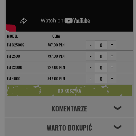
MODEL
CENA
-
+
FM C2500S
787.00 PLN
-
+
FM 2500
797.00 PLN
-
+
FM C3000
827.00 PLN
-
+
FM 4000
847.00 PLN
KOMENTARZE
❮
WARTO DOKUPIĆ
❮