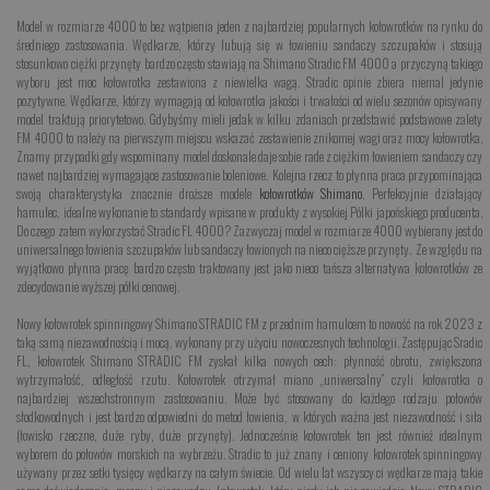
Model w rozmiarze 4000 to bez wątpienia jeden z najbardziej popularnych kołowrotków na rynku do
średniego zastosowania. Wędkarze, którzy lubują się w łowieniu sandaczy szczupaków i stosują
stosunkowo ciężki przynęty bardzo często stawiają na Shimano Stradic FM 4000 a przyczyną takiego
wyboru jest moc kołowrotka zestawiona z niewielka wagą. Stradic opinie zbiera niemal jedynie
pozytywne. Wędkarze, którzy wymagają od kołowrotka jakości i trwałości od wielu sezonów opisywany
model traktują priorytetowo. Gdybyśmy mieli jedak w kilku zdaniach przedstawić podstawowe zalety
FM 4000 to należy na pierwszym miejscu wskazać zestawienie znikomej wagi oraz mocy kołowrotka.
Znamy przypadki gdy wspominany model doskonale daje sobie rade z ciężkim łowieniem sandaczy czy
nawet najbardziej wymagające zastosowanie boleniowe. Kolejna rzecz to płynna praca przypominająca
swoją charakterystyka znacznie droższe modele
kołowrotków Shimano
. Perfekcyjnie działający
hamulec, idealne wykonanie to standardy wpisane w produkty z wysokiej Pólki japońskiego producenta.
Do czego zatem wykorzystać Stradic FL 4000? Zazwyczaj model w rozmiarze 4000 wybierany jest do
uniwersalnego łowienia szczupaków lub sandaczy łowionych na nieco cięższe przynęty. Ze względu na
wyjątkowo płynna pracę bardzo często traktowany jest jako nieco tańsza alternatywa kołowrotków ze
zdecydowanie wyższej półki cenowej.
Nowy kołowrotek spinningowy Shimano STRADIC FM z przednim hamulcem to nowość na rok 2023 z
taką samą niezawodnością i mocą, wykonany przy użyciu nowoczesnych technologii. Zastępując Sradic
FL, kołowrotek Shimano STRADIC FM zyskał kilka nowych cech: płynność obrotu, zwiększona
wytrzymałość, odległość rzutu. Kołowrotek otrzymał miano „uniwersalny” czyli kołowrotka o
najbardziej wszechstronnym zastosowaniu. Może być stosowany do każdego rodzaju połowów
słodkowodnych i jest bardzo odpowiedni do metod łowienia, w których ważna jest niezawodność i siła
(łowisko rzeczne, duże ryby, duże przynęty). Jednocześnie kołowrotek ten jest również idealnym
wyborem do połowów morskich na wybrzeżu. Stradic to już znany i ceniony kołowrotek spinningowy
używany przez setki tysięcy wędkarzy na całym świecie. Od wielu lat wszyscy ci wędkarze mają takie