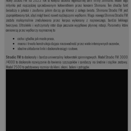
Nowy Stradic FM na 2023 rok to kolejna odsłona legendarnej serii firmy Shimano. Model tego
młynka jest najczęściej sprzedawanym kołowrotkiem przez koncern Shimano. Ten choćby fakt
świadczy o jakości i zaufaniu jakim darzą go klienci z całego świata. Shimano Stradic FM jest
zaprojektowany tak, abyś mógł łowić nawet najlżejszymi wędkami. Waga nowego Shimno Stradic FM
została maksymalnie zredukowana przez korpus wykonany z najnowszego, bardzo lekkiego
tworzywa. Ultralekki i wytrzymały rotor daje poczucie wyjątkowo płynnej rotacji. Parametry które
cenione są przez wędkarzy najmocniej to:
cicha i gładka jak masło praca,
mocna i trwała konstrukcja dająca niezawodność przez wiele intensywnych sezonów,
idealne układanie linki i doskonałe osiągi rzutowe.
Stradic FM
to doskonały i bardzo uniwersalny kołowrotek spinningowych. Model Stradic FM 3000
/4000 to doskonałe rozwiązanie do łowienia szczupaków i sandaczy na średnie i ciężkie zestawy.
Model 2500 to podstawowy rozmiar do kleni, okoni, boleni i pstrągów.