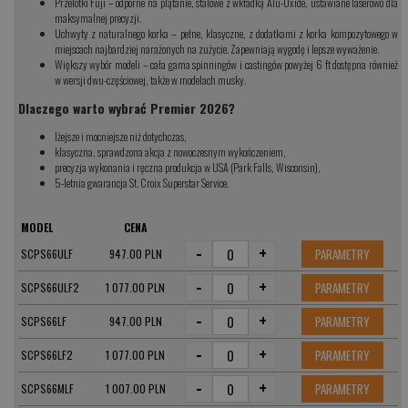
Przelotki Fuji – odporne na plątanie, stalowe z wkładką Alu-Oxide, ustawiane laserowo dla
maksymalnej precyzji.
Uchwyty z naturalnego korka – pełne, klasyczne, z dodatkami z korka kompozytowego w
miejscach najbardziej narażonych na zużycie. Zapewniają wygodę i lepsze wyważenie.
Większy wybór modeli – cała gama spinningów i castingów powyżej 6 ft dostępna również
w wersji dwu-częściowej, także w modelach musky.
Dlaczego warto wybrać Premier 2026?
lżejsze i mocniejsze niż dotychczas,
klasyczna, sprawdzona akcja z nowoczesnym wykończeniem,
precyzja wykonania i ręczna produkcja w USA (Park Falls, Wisconsin),
5-letnia gwarancja St. Croix Superstar Service.
MODEL
CENA
-
+
PARAMETRY
SCPS66ULF
947.00 PLN
-
+
PARAMETRY
SCPS66ULF2
1 077.00 PLN
-
+
PARAMETRY
SCPS66LF
947.00 PLN
-
+
PARAMETRY
SCPS66LF2
1 077.00 PLN
-
+
PARAMETRY
SCPS66MLF
1 007.00 PLN