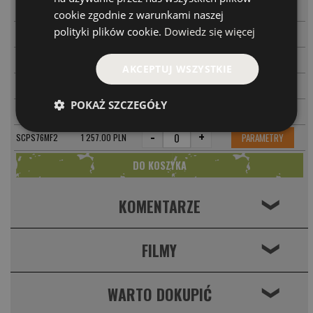
-
+
PARAMETRY
SCPS70HF
1 197.00 PLN
cookie zgodnie z warunkami naszej
polityki plików cookie.
Dowiedz się więcej
-
+
PARAMETRY
SCPS70HF2
1 317.00 PLN
-
+
PARAMETRY
SCPS76MLF
1 077.00 PLN
AKCEPTUJ WSZYSTKIE
-
+
PARAMETRY
SCPS76MLF2
1 197.00 PLN
POKAŻ SZCZEGÓŁY
-
+
PARAMETRY
SCPS76MF
1 137.00 PLN
-
+
PARAMETRY
SCPS76MF2
1 257.00 PLN
KOMENTARZE
❮
FILMY
❮
WARTO DOKUPIĆ
❮