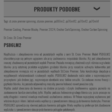
PRODUKTY PODOBNE
❮
Tagi:
st. croix premier spinning
,
st.croix premier
,
ps86lm2
,
ps76mlf2
,
ps70mf2
,
ps70mhf
Premier Casting
,
Premier Musky
,
Premier 2024
,
Onchor Cork Spinning
,
Onchor Carbon Spinning
St. Croix
,
St. Croix Premier
PS86LM2
Najdłuższa i zdecydowanie inna od pozostałych wędka z serii St. Croix Premier. Model PS86LM2
charakteryzuje się pełnym ugięciem ale przy zachowaniu mięsistości blanku. Kij jest zdecydowanie
inaczej zbudowany od pozostałych wędek Premier. Posiada mniejszą zbieżność czyli różnica w grubości
blanku przy ostatniej przelotce względem grubości blanku przy nasadzie uchwytu kołowrotka jest
zdecydowanie mniejsza niż w pozostałych wędkach St.Croix Premier. Taka konstrukcja decyduje o
wyjątkowych właściwościach rzutowych wędki. PS86LM2 doskonale radzi sobie z najmniejszymi
przynętami jak drobne jigi, najmniejsze obrotówki oraz lekkie smużki. Co ciekawe mimo finezji i
giętkości blanku, kij posiada odpowiednią moc aby pewnie holować nawet poważne ryby.
Wędka został stworzona do łowienia na drobne przynęty i dzięki środkowemu ugięciu pozwala na
zastosowanie bardzo cieniutkiej żyłki. Wędka podczas holowanie grubego klenia czy jazia pracuje na
całej długości i niemal niweluje możliwość uszkodzenia zestawu. W Polsce najczęściej wybierana jest
właśnie do jazi i kleni. Jednak wielu wędkarzy z powodzeniem stosuję ją do łowienia białorybu. Premier
PS86LM2 sprawdza się również podczas łowienia pstrągów. Wielu wędkarzy preferuje tak zbudowane
wędziska i z powodzeniem stosuje je do łowienia pstrągów potokowych.