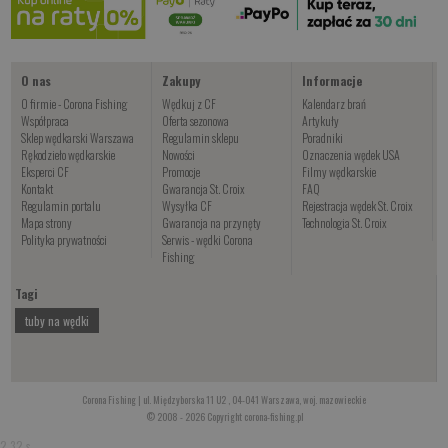
Kup teraz >
O nas
Zakupy
Informacje
O firmie - Corona Fishing
Wędkuj z CF
Kalendarz brań
Współpraca
Oferta sezonowa
Artykuły
Sklep wędkarski Warszawa
Regulamin sklepu
Poradniki
Rękodzieło wędkarskie
Nowości
Oznaczenia wędek USA
Eksperci CF
Promocje
Filmy wędkarskie
Kontakt
Gwarancja St. Croix
FAQ
Regulamin portalu
Wysyłka CF
Rejestracja wędek St. Croix
Mapa strony
Gwarancja na przynęty
Technologia St. Croix
Polityka prywatności
Serwis - wędki Corona
Fishing
Tagi
tuby na wędki
Corona Fishing | ul. Międzyborska 11 U2 , 04-041 Warszawa, woj. mazowieckie
© 2008 - 2026 Copyright corona-fishing.pl
2.32 s