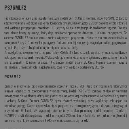
PS76MLF2
Prawdopodobnie jeden z najpopularniejszych modeli Serii St.Croix Premier. Model PS76MLF2 bardzo
często wybierany jest przez wędkarzy łowiących pstrągi. Kij o długości 228cm doskonale sprawdza się
nad wieloma pstrągowymi rzeczkami. Kij jest szybki ale z tendencja do środkowego ugięcia. Posiada
stosunkowo finezyjny szczyt, który daje możliwość operowania drobnymi i lekkimi przynętami. Co
ciekawe PS76MLF2 doskonale radzi sobie z większymi przynętami. Nie straszna mu jest obrotówka w
rozmiarze 3 czy 7-9 cm wobler pstrągowy. Podczas holu kij zachowuje swoja dynamikę i progresywne
ugięcie. Pod dużym obciążeniem ugina się niemal w parabolę.
Ze względu na swoje uniwersalne parametry PS76MLF2 bardzo często wybierany jest rzez wędkarzy
polujących na szczupaki i okonie. Wykorzystując niewielkie przynęty będziemy z powodzeniem mogli
łoić szczupaki i to nawet te spore. 14 gramowy model z serii St. Croix Premier stanowi jedne z
najbardziej uniwersalnych i najchętniej kupowanych wędzisk z całej oferty St.Croix
PS76MF2
Znacznie mocniejszy brat wspomnianego wcześniej modelu MLF. Kij o identycznej charakterystyce
blanku jednak z ze zdecydowanie większą mocą. Model PS76MF2 stanowi bardzo uniwersalne
rozwiązanie dla wędkarzy którzy łowią szczupaki na wszelkiej maści obrotówki, wahadłówki czy gumy
i woblery. St.Croix Premier PS76MF2 bywa również wybierany przez wędkarzy polujących na
rekordowe pstrągi. Świetnie sprawdza się w połączeniu z nieco grubszą żyłką i dużymi pstrągowymi
przynętami. W klasie MF występuje również inny bardzo popularny model premiera. Chodzi o
PS70MF2 czyli dwuczęściowy model o długości 213cm. Ten z kolei stanowi jeden z najbardziej
uniwersalnych kijów szczupaków któ®y świetnie sprawdza się na łodzi.