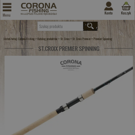
Konto
Koszyk
Menu
Jesteś tutaj:
>
>
>
>
Corona-Fishing
Katalog produktów
St. Croix
St. Croix Premier
Premier Spinning
ST.CROIX PREMIER SPINNING