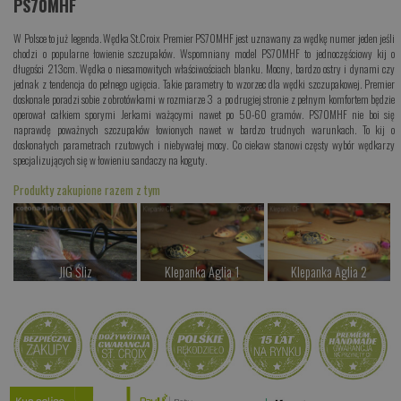
PS70MHF
W Polsce to już legenda. Wędka St.Croix Premier PS70MHF jest uznawany za wędkę numer jeden jeśli
chodzi o popularne łowienie szczupaków. Wspomniany model PS70MHF to jednoczęściowy kij o
długości 213cm. Wędka o niesamowitych właściwościach blanku. Mocny, bardzo ostry i dynami czy
jednak z tendencja do pełnego ugięcia. Takie parametry to wzorzec dla wędki szczupakowej. Premier
doskonale poradzi sobie z obrotówkami w rozmiarze 3 a po drugiej stronie z pełnym komfortem będzie
operował całkiem sporymi Jerkami ważącymi nawet po 50-60 gramów. PS70MHF nie boi się
naprawdę poważnych szczupaków łowionych nawet w bardzo trudnych warunkach. To kij o
doskonałych parametrach rzutowych i niebywałej mocy. Co ciekaw stanowi częsty wybór wędkarzy
specjalizujących się w łowieniu sandaczy na koguty.
Produkty zakupione razem z tym
JIG Śliz
Klepanka Aglia 1
Klepanka Aglia 2
od 14.00 PLN
od 26.00 PLN
od 28.00 PLN
Kup teraz >
Kup teraz >
Kup teraz >
Kwiska Żaba
od 42.00 PLN