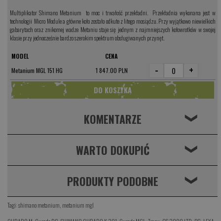
Multiplikator Shimano Metanium to moc i trwałość przekładni. Przekładnia wykonana jest w
technologii Micro Module a główne koło zostało odkute z litego mosiądzu. Przy wyjątkowo niewielkich
gabarytach oraz znikomej wadze Metaniu staje się jednym z najmniejszych kołowrotków w swojej
klasie przy jednocześnie bardzo szerokim spektrum obsługiwanych przynęt.
MODEL
CENA
-
+
Metanium MGL 151 HG
1 847.00 PLN
KOMENTARZE
❮
WARTO DOKUPIĆ
❮
PRODUKTY PODOBNE
❮
Tagi:
shimano metanium
,
metanium mgl