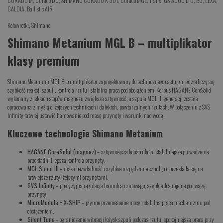
CURADO M
,
Curado DC
,
SHIMANO CURADO K 301
,
Curado MGL
,
Tranx
,
GS 3000 LTD
,
BG
,
LEXA
,
CALDIA
,
Ballistic AIR
Kołowrotki
,
Shimano
Shimano Metanium MGL B – multiplikator
klasy premium
Shimano Metanium MGL B to multiplikator zaprojektowany do technicznego castingu, gdzie liczy się
szybkość reakcji szpuli, kontrola rzutu i stabilna praca pod obciążeniem. Korpus HAGANE CoreSolid
wykonany z lekkich stopów magnezu zwiększa sztywność, a szpula MGL III generacji została
opracowana z myślą o lżejszych technikach i dalekich, powtarzalnych rzutach. W połączeniu z SVS
Infinity łatwiej ustawić hamowanie pod masę przynęty i warunki nad wodą.
Kluczowe technologie Shimano Metanium
HAGANE CoreSolid (magnez)
– sztywniejsza konstrukcja, stabilniejsze prowadzenie
przekładni i lepsza kontrola przynęty.
MGL Spool III
– niska bezwładność i szybkie rozpędzanie szpuli, co przekłada się na
łatwiejsze rzuty lżejszymi przynętami.
SVS Infinity
– precyzyjna regulacja hamulca rzutowego, szybkie dostrojenie pod wagę
przynęty.
MicroModule + X-SHIP
– płynne przeniesienie mocy i stabilna praca mechanizmu pod
obciążeniem.
Silent Tune
– ograniczenie wibracji łożysk szpuli podczas rzutu, spokojniejsza praca przy