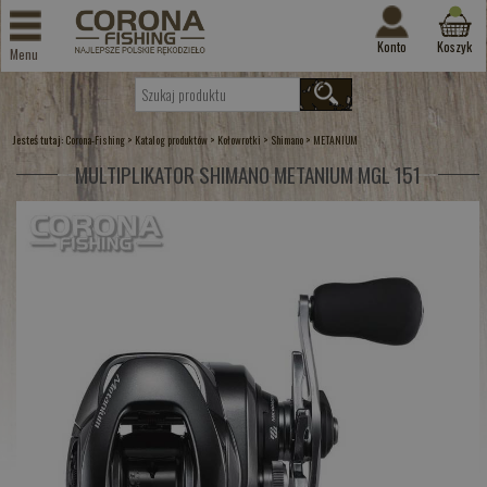
Konto
Koszyk
Menu
Jesteś tutaj:
>
>
>
>
Corona-Fishing
Katalog produktów
Kołowrotki
Shimano
METANIUM
MULTIPLIKATOR SHIMANO METANIUM MGL 151