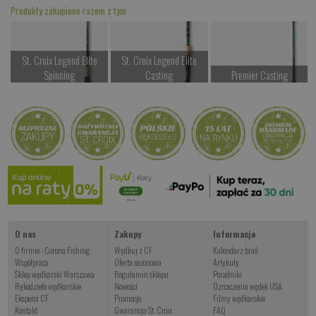
Produkty zakupione razem z tym
St. Croix Legend Elite
St. Croix Legend Elite
Spinning
Casting
Premier Casting
od 2647.00 PLN
od 2767.00 PLN
od 1077.00 PLN
Kup teraz >
Kup teraz >
Kup teraz >
STELLA
od 2697.00 PLN
Kup teraz >
O nas
Zakupy
Informacje
O firmie - Corona Fishing
Wędkuj z CF
Kalendarz brań
Współpraca
Oferta sezonowa
Artykuły
Sklep wędkarski Warszawa
Regulamin sklepu
Poradniki
Rękodzieło wędkarskie
Nowości
Oznaczenia wędek USA
Eksperci CF
Promocje
Filmy wędkarskie
Kontakt
Gwarancja St. Croix
FAQ