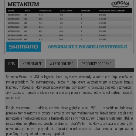
OPIS
KOMENTARZE
WARTO DOKUPIĆ
PRODUKTY PODOBNE
Shimano Metanium MGL to legenda, która wyznacza standardy w rodzinie multiplikatorów na
rynku japońskim. Ten zaawansowany model multiplikatora wyposażony jest w sztywny korpus
Magnesium CoreSolid, który został zaprojektowany, aby zapewnić najwyższą trwałość i sztywność,
co w bezpośredni sposób przekłada się na maślaną pracę i niezawodność w nawet najtrudniejszych
warunkach.
Dzięki zastosowaniu ultralekkiej ale stosunkowo głębokiej szpuli MGL III, pozwoliło na dodatkowy
przeskok technologiczny w postaci niemal całkowitego wyeliminowania bezwładności szpuli oraz
jednocześnie możliwość oddawania bardzo długich i płynnych rzutów. Shimano Metanium MGL to
jeszcze jedna, wyjątkowo ważna cecha. System hamulca SVS Infiniti, który odpowiada za długie rzuty
nawet niezbyt lotnymi przynętami. Odpowiednie ustawienie hamulca pozwala na operowanie
przeróżnymi przynętami bez obawy o splątanie.