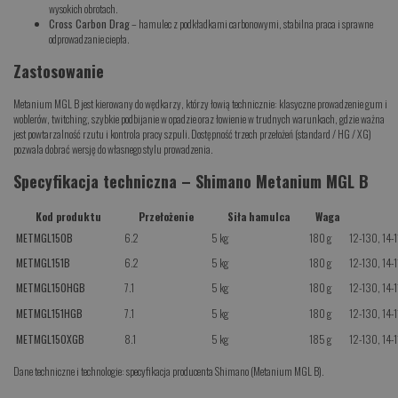
wysokich obrotach.
Cross Carbon Drag
– hamulec z podkładkami carbonowymi, stabilna praca i sprawne
odprowadzanie ciepła.
Zastosowanie
Metanium MGL B jest kierowany do wędkarzy, którzy łowią technicznie: klasyczne prowadzenie gum i
woblerów, twitching, szybkie podbijanie w opadzie oraz łowienie w trudnych warunkach, gdzie ważna
jest powtarzalność rzutu i kontrola pracy szpuli. Dostępność trzech przełożeń (standard / HG / XG)
pozwala dobrać wersję do własnego stylu prowadzenia.
Specyfikacja techniczna – Shimano Metanium MGL B
Kod produktu
Przełożenie
Siła hamulca
Waga
METMGL150B
6.2
5 kg
180 g
12-130, 14-
METMGL151B
6.2
5 kg
180 g
12-130, 14-
METMGL150HGB
7.1
5 kg
180 g
12-130, 14-
METMGL151HGB
7.1
5 kg
180 g
12-130, 14-
METMGL150XGB
8.1
5 kg
185 g
12-130, 14-
Dane techniczne i technologie: specyfikacja producenta Shimano (Metanium MGL B).