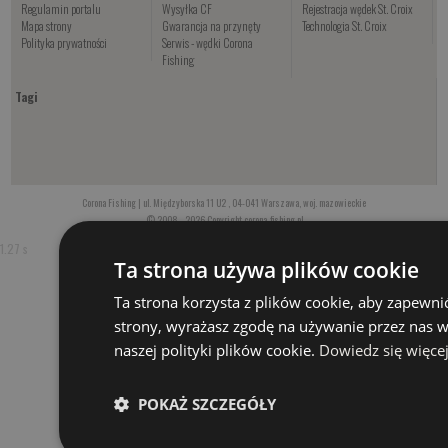
Regulamin portalu
Wysyłka CF
Rejestracja wędek St. Croix
Mapa strony
Gwarancja na przynęty
Technologia St. Croix
Polityka prywatności
Serwis - wędki Corona
Fishing
Tagi
Corona Fishing | ul. Międzyborska 11 U2 , 04-041 Warszawa, woj. mazowieckie
© 2008 - 2026 Copyright corona-fishing.pl
1.27 s
Ta strona używa plików cookie
Ta strona korzysta z plików cookie, aby zapewni
strony, wyrażasz zgodę na używanie przez nas 
naszej polityki plików cookie.
Dowiedz się więce
POKAŻ SZCZEGÓŁY