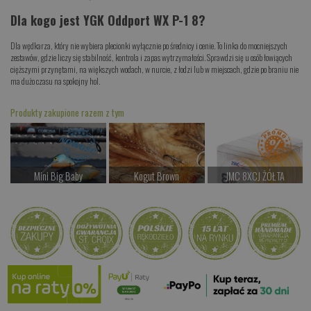
Dla kogo jest YGK Oddport WX P-1 8?
Dla wędkarza, który nie wybiera plecionki wyłącznie po średnicy i cenie. To linka do mocniejszych
zestawów, gdzie liczy się stabilność, kontrola i zapas wytrzymałości. Sprawdzi się u osób łowiących
cięższymi przynętami, na większych wodach, w nurcie, z łodzi lub w miejscach, gdzie po braniu nie
ma dużo czasu na spokojny hol.
Produkty zakupione razem z tym
Mini Big Baby
Kogut Brown
JMC 8XCJ ŻÓŁTA
od 69.00 PLN
od 24.00 PLN
od 97.00 PLN
Kup teraz >
Kup teraz >
Kup teraz >
Twin Power XD
Czekamy na dostawę
Kup teraz >