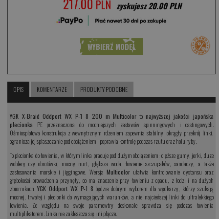
217.00
PLN
zyskujesz 20.00 PLN
WYBIERZ MODEL
OPIS
KOMENTARZE
PRODUKTY PODOBNE
YGK X-Braid Oddport WX P-1 8 200 m Multicolor
to
najwyższej jakości japońska
plecionka
PE przeznaczona do mocniejszych zestawów spinningowych i castingowych.
Ośmiosplotowa konstrukcja z wewnętrznym rdzeniem zapewnia stabilny, okrągły przekrój linki,
ogranicza jej spłaszczanie pod obciążeniem i poprawia kontrolę podczas rzutu oraz holu ryby.
To plecionka do łowienia, w którym linka pracuje pod dużym obciązeniem: cięższe gumy, jerki, duze
woblery czy obrotówki, mocny nurt, głębsza woda, łowienie szczupaków, sandaczy, a także
zastosowania morskie i jiggingowe. Wersja
Multicolor
ułatwia kontrolowanie dystansu oraz
głębokości prowadzenia przynęty, co ma znaczenie przy łowieniu z opadu, z łodzi i na dużych
zbiornikach.
YGK Oddport WX P-1 8
będzie dobrym wyborem dla wędkarzy, którzy szukają
mocnej, trwałej i plecionki do wymagających warunków, a nie najcieńszej linki do ultralekkiego
łowienia. Ze względu na swoje paramewtry doskonale sprawdza się podczas łowienia
multiplikatorem. Linka nie zakleszcza się i ni plącze.