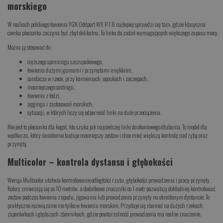
morskiego
W realiach polskiego łowienia YGK Oddport WX P-1 8 najlepiej sprawdzi się tam, gdzie klasyczna
cienka plecionka zaczyna być zbyt delikatna. To linka do zadań wymagających większego zapasu mocy.
Można ją stosować do:
cięższego spinningu szczupakowego,
łowienia dużymi gumami i przynętami miękkimi,
sandacza w rzece, przy kamieniach, opaskach i zaczepach,
mocniejszego castingu,
łowienia z łodzi,
jiggingu i zastosowań morskich,
sytuacji, w których liczy się odporność linki na duże przeciążenia.
Nie jest to plecionka dla kogoś, kto szuka jak najcieńszej linki do okoniowego dłubania. To model dla
wędkarza, który świadomie buduje mocniejszy zestaw i chce mieć większą kontrolę nad rybą oraz
przynętą.
Multicolor – kontrola dystansu i głębokości
Wersja Multicolor ułatwia kontrolowanie odległości rzutu, głębokości prowadzenia i pracy przynęty.
Kolory zmieniają się co 10 metrów, a dodatkowe znaczniki co 1 metr pozwalają dokładniej kontrolować
zestaw podczas łowienia z opadu, jigowania lub prowadzenia przynęty na określonym dystansie. To
praktyczne rozwiązanie nie tylko w łowieniu morskim. Przydaje się również na dużych rzekach,
zaporówkach i głębszych zbiornikach, gdzie powtarzalność prowadzenia ma realne znaczenie.