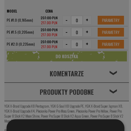
MODEL
CENA
237.00 PLN
-
+
PARAMETRY
PE #1.0 (0,165mm)
217.00 PLN
237.00 PLN
-
+
PARAMETRY
PE #1.5 (0,205mm)
217.00 PLN
237.00 PLN
-
+
PARAMETRY
PE #2.0 (0,235mm)
217.00 PLN
KOMENTARZE
❮
PRODUKTY PODOBNE
❮
YGK X-Braid Upgrade X8 Pentagram
,
YGK G-Soul X8 Upgrade PE
,
YGK X-Braid Super Jigman X8
,
YGK X-Braid Upgrade X4
,
Plecionka Power Pro Moss Green
,
Plecionka Power Pro Yellow
,
Power Pro
Super 8 Slick V2 Moon Shine
,
Power Pro Super 8 Slick V2 Aqua Green
,
Power Pro Super 8 Slick V2
Moss Green
Plecionki
,
YGK