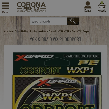
Konto
Koszyk
Menu
Jesteś tutaj:
>
>
>
>
Corona-Fishing
Katalog produktów
Plecionki
YGK
YGK X-Braid WX P1 Oddport
YGK X-BRAID WX P1 ODDPORT