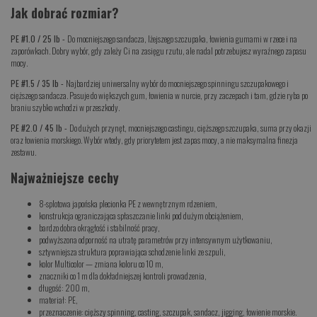
Jak dobrać rozmiar?
PE #1.0 / 25 lb -
Do mocniejszego sandacza, lżejszego szczupaka, łowienia gumami w rzece i na
zaporówkach. Dobry wybór, gdy zależy Ci na zasięgu rzutu, ale nadal potrzebujesz wyraźnego zapasu
mocy.
PE #1.5 / 35 lb -
Najbardziej uniwersalny wybór do mocniejszego spinningu szczupakowego i
cięższego sandacza. Pasuje do większych gum, łowienia w nurcie, przy zaczepach i tam, gdzie ryba po
braniu szybko wchodzi w przeszkody.
PE #2.0 / 45 lb -
Do dużych przynęt, mocniejszego castingu, cięższego szczupaka, suma przy okazji
oraz łowienia morskiego. Wybór wtedy, gdy priorytetem jest zapas mocy, a nie maksymalna finezja
zestawu.
Najważniejsze cechy
8-splotowa japońska plecionka PE z wewnętrznym rdzeniem,
konstrukcja ograniczająca spłaszczanie linki pod dużym obciążeniem,
bardzo dobra okrągłość i stabilność pracy,
podwyższona odporność na utratę parametrów przy intensywnym użytkowaniu,
sztywniejsza struktura poprawiająca schodzenie linki ze szpuli,
kolor Multicolor — zmiana koloru co 10 m,
znaczniki co 1 m dla dokładniejszej kontroli prowadzenia,
długość: 200 m,
materiał: PE,
przeznaczenie: cięższy spinning, casting, szczupak, sandacz, jigging, łowienie morskie.