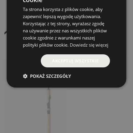
Ta strona korzysta z plików cookie, aby
zapewnić lepszą wygodę użytkowania.
Korzystając z tej strony, wyrażasz zgodę
na używanie przez nas wszystkich plików
GCX STEELHEAD
cookie zgodnie z warunkami naszej
SPINNING
GCX LITE SPINNING
polityki plików cookie.
Dowiedz się więcej
od 1597.00 PLN
Czekamy na dostawę
AKCEPTUJ WSZYSTKIE
kup teraz >
kup teraz >
POKAŻ SZCZEGÓŁY