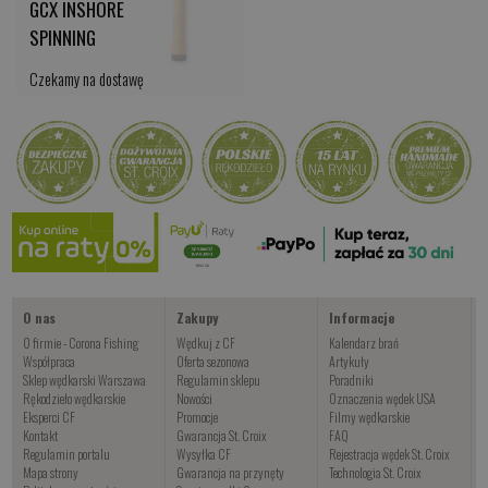
GCX INSHORE
SPINNING
Czekamy na dostawę
kup teraz >
O nas
Zakupy
Informacje
O firmie - Corona Fishing
Wędkuj z CF
Kalendarz brań
Współpraca
Oferta sezonowa
Artykuły
Sklep wędkarski Warszawa
Regulamin sklepu
Poradniki
Rękodzieło wędkarskie
Nowości
Oznaczenia wędek USA
Eksperci CF
Promocje
Filmy wędkarskie
Kontakt
Gwarancja St. Croix
FAQ
Regulamin portalu
Wysyłka CF
Rejestracja wędek St. Croix
Mapa strony
Gwarancja na przynęty
Technologia St. Croix