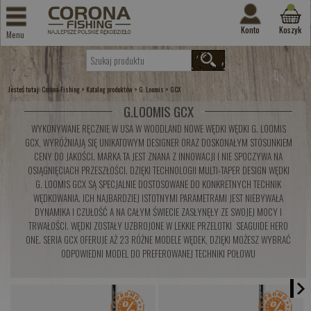
Konto
Koszyk
Menu
Jesteś tutaj:
>
>
>
Corona-Fishing
Katalog produktów
G. Loomis
GCX
G.LOOMIS GCX
WYKONYWANE RĘCZNIE W USA W WOODLAND NOWE WĘDKI WĘDKI G. LOOMIS
GCX, WYRÓŻNIAJĄ SIĘ UNIKATOWYM DESIGNER ORAZ DOSKONAŁYM STOSUNKIEM
CENY DO JAKOŚCI. MARKA TA JEST ZNANA Z INNOWACJI I NIE SPOCZYWA NA
OSIĄGNIĘCIACH PRZESZŁOŚCI. DZIĘKI TECHNOLOGII MULTI-TAPER DESIGN WĘDKI
G. LOOMIS GCX SĄ SPECJALNIE DOSTOSOWANE DO KONKRETNYCH TECHNIK
WĘDKOWANIA. ICH NAJBARDZIEJ ISTOTNYMI PARAMETRAMI JEST NIEBYWAŁA
DYNAMIKA I CZUŁOŚĆ A NA CAŁYM ŚWIECIE ZASŁYNĘŁY ZE SWOJEJ MOCY I
TRWAŁOŚCI. WĘDKI ZOSTAŁY UZBROJONE W LEKKIE PRZELOTKI SEAGUIDE HERO
ONE. SERIA GCX OFERUJE AŻ 23 RÓŻNE MODELE WĘDEK, DZIĘKI MOŻESZ WYBRAĆ
ODPOWIEDNI MODEL DO PREFEROWANEJ TECHNIKI POŁOWU