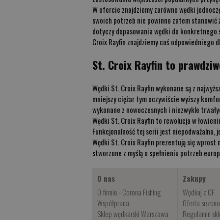
W ofercie znajdziemy zarówno wędki jednoczę
swoich potrzeb nie powinno zatem stanowić ż
dotyczy dopasowania wędki do konkretnego st
Croix Rayfin znajdziemy coś odpowiedniego dl
St. Croix Rayfin to prawdziw
Wędki St. Croix Rayfin wykonane są z najwyżs
mniejszy ciężar tym oczywiście wyższy komf
wykonane z nowoczesnych i niezwykle trwały
Wędki St. Croix Rayfin to rewolucja w łowie
Funkcjonalność tej serii jest niepodważalna
Wędki St. Croix Rayfin prezentują się wprost
stworzone z myślą o spełnieniu potrzeb europ
O nas
Zakupy
O firmie - Corona Fishing
Wędkuj z CF
Współpraca
Oferta sezon
Sklep wędkarski Warszawa
Regulamin sk