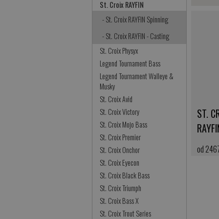
St. Croix RAYFIN
- St. Croix RAYFIN Spinning
- St. Croix RAYFIN - Casting
St. Croix Physyx
Legend Tournament Bass
Legend Tournament Walleye &
Musky
St. Croix Avid
ST. C
St. Croix Victory
St. Croix Mojo Bass
RAYFI
St. Croix Premier
od 246
St. Croix Onchor
St. Croix Eyecon
kup ter
St. Croix Black Bass
St. Croix Triumph
St. Croix Bass X
St. Croix Trout Series