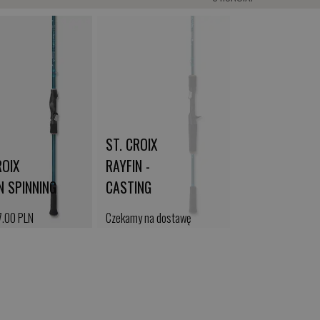
ST. CROIX
ROIX
RAYFIN -
N SPINNING
CASTING
7.00 PLN
Czekamy na dostawę
az >
kup teraz >