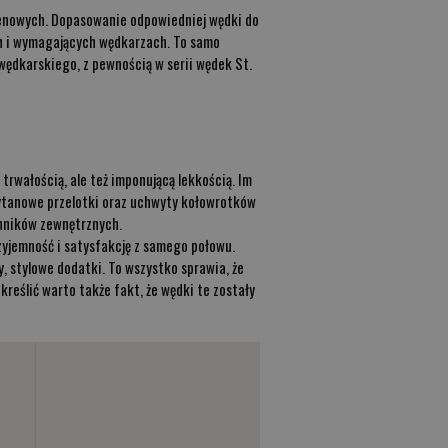
 cenowych. Dopasowanie odpowiedniej wędki do
ch i wymagających wędkarzach. To samo
wędkarskiego, z pewnością w serii wędek St.
trwałością, ale też imponującą lekkością. Im
ytanowe przelotki oraz uchwyty kołowrotków
ynników zewnętrznych.
zyjemność i satysfakcję z samego połowu.
, stylowe dodatki. To wszystko sprawia, że
reślić warto także fakt, że wędki te zostały