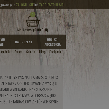
logowany/-a
ZALOGUJ SIĘ
lub
ZAREJESTRUJ SIĘ
0
Mój koszyk
(0.00 PLN)
TWO
ODZIEŻ I
NA PREZENT
WE
AKCESORIA
Poradniki
Forum
Galeria
Filmy
Fishipedia
ARAKTERYSTYCZNĄ DLA MARKI ST.CROIX
FIN ZOSTAŁY ZAPROJEKTOWANE Z MYŚLĄ O
TANDARD WYKONANIA ORAZ STARANNIE
AMETRACH, CO POZWALA DOBRAĆ WĘDKĘ
OŚCI I STANDARDÓW, Z KTÓRYCH SŁYNIE