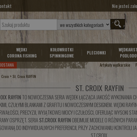
ontakt
Nie jesteś za
WĘDKI
KOŁOWROTKI
WĘDKARS
PLECIONKI
CORONA FISHING
SPINNINGOWE
PODLODO
DOSTAWA
Artykuły wędkarskie
>
. Croix
St. Croix RAYFIN
ST. CROIX RAYFIN
OIX RAYFIN
TO NOWOCZESNA SERIA WĘDEK ŁĄCZĄCA JAKOŚĆ WYKONANIA CH
KKIMI, CZUŁYMI BLANKAMI Z GRAFITU I NOWOCZESNYM DESIGNEM. WĘDKI RAY
RWAŁOŚCI, PRECYZJI, WYJĄTKOWEJ MOCY I CZUŁOŚCI, OFERUJĄC WYSOKI S
ANY OSPRZĘT. SERIA
ST.CROIX RAYFIN
OBEJMUJE MODELE O RÓŻNYCH PAR
OWANĄ DO INDYWIDUALNYCH PREFERENCJI, PRZY ZACHOWANIU KONTROLI JAK
ST.CROIX.