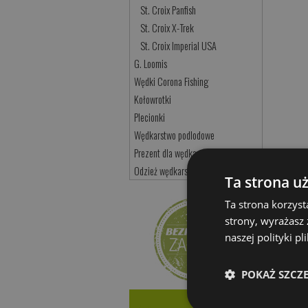
St. Croix Panfish
St. Croix X-Trek
St. Croix Imperial USA
G. Loomis
Wędki Corona Fishing
Kołowrotki
Plecionki
Wędkarstwo podlodowe
Prezent dla wędkarza
Odzież wędkarska i akcesoria
Ta strona u
Ta strona korzyst
strony, wyrażasz
naszej polityki p
POKAŻ SZCZ