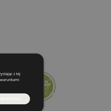
stając z tej
z warunkami
 WSZYSTKIE