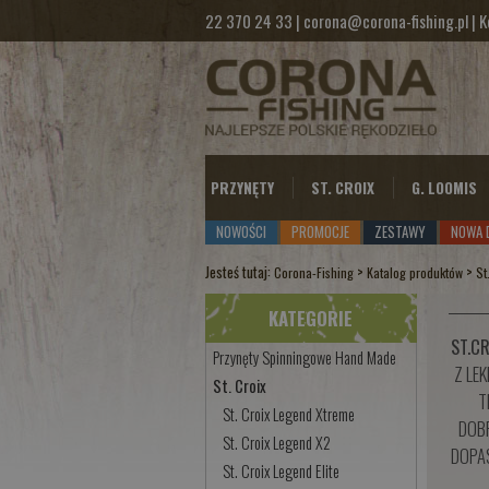
22 370 24 33
|
corona@corona-fishing.pl
|
K
PRZYNĘTY
ST. CROIX
G. LOOMIS
NOWOŚCI
PROMOCJE
ZESTAWY
NOWA 
Jesteś tutaj:
>
>
Corona-Fishing
Katalog produktów
St
KATEGORIE
ST.CR
Przynęty Spinningowe Hand Made
Z LE
St. Croix
T
St. Croix Legend Xtreme
DOBR
St. Croix Legend X2
DOPAS
St. Croix Legend Elite