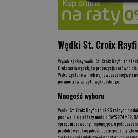
Wędki St. Croix Rayf
Wysokiej klasy wędki St. Croix Rayfin to efe
Croix seria wędek, to propozycje zarówno dl
Wykorzystano w nich najnowocześniejsze i n
parametrów sprzętu wędkarskiego.
Mnogość wyboru
Wędki St. Croix Rayfin to aż 25 różnych mo
pochwalić się aż trzy modele RAYS274MF2, R
sprzęt niezawodny, imponujący, a jednocześnie
produkt wysokiej jakości, przeznaczony główn
zastosowania większości popularnych przynęt 