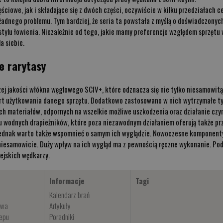
ściowe, jak i składające się z dwóch części, oczywiście w kilku przedziałach
adnego problemu. Tym bardziej, że seria ta powstała z myślą o doświadczony
ylu łowienia. Niezależnie od tego, jakie mamy preferencje względem sprzętu 
a siebie.
e rarytasy
zej jakości włókna węglowego SCIV+, które odznacza się nie tylko niesamowitą 
ort użytkowania danego sprzętu. Dodatkowo zastosowano w nich wytrzymałe t
ch materiałów, odpornych na wszelkie możliwe uszkodzenia oraz działanie cz
niu wodnych drapieżników, które poza niezawodnym działaniem oferują także pr
, jednak warto także wspomnieć o samym ich wyglądzie. Nowoczesne komponenty
 niesamowicie. Duży wpływ na ich wygląd ma z pewnością ręczne wykonanie. Podk
ejskich wędkarzy.
Informacje
Tagi
Kalendarz brań
owa
Artykuły
lepu
Poradniki