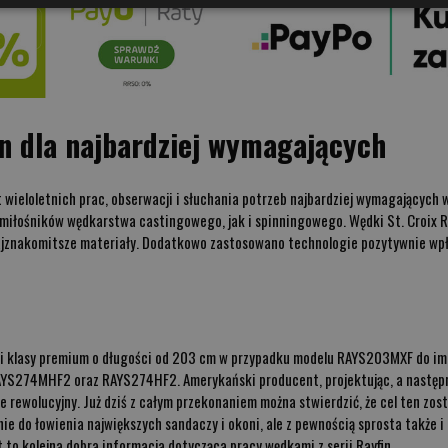
in dla najbardziej wymagających
kt wieloletnich prac, obserwacji i słuchania potrzeb najbardziej wymagających 
a miłośników wędkarstwa castingowego, jak i spinningowego. Wędki St. Croix R
ajznakomitsze materiały. Dodatkowo zastosowano technologie pozytywnie wp
deli klasy premium o długości od 203 cm w przypadku modelu RAYS203MXF do 
AYS274MHF2 oraz RAYS274HF2. Amerykański producent, projektując, a następni
 rewolucyjny. Już dziś z całym przekonaniem można stwierdzić, że cel ten zost
ie do łowienia największych sandaczy i okoni, ale z pewnością sprosta także 
to kolejna dobra informacja dotycząca pracy wędkami z serii Rayfin.