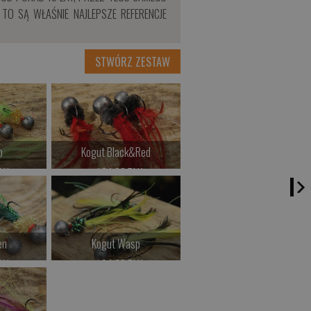
TO SĄ WŁAŚNIE NAJLEPSZE REFERENCJE
STWÓRZ ZESTAW
o
Kogut Black&Red
LN
od 24.00 PLN
>
Kup teraz >
en
Kogut Wasp
LN
od 24.00 PLN
>
Kup teraz >