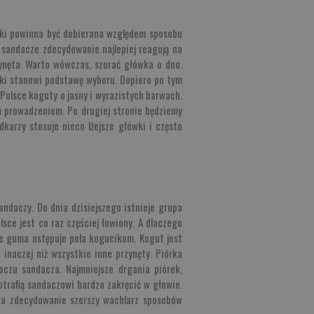
wki powinna być dobierana względem sposobu
 sandacze zdecydowanie najlepiej reagują na
zynęta. Warto wówczas, szurać główka o dno.
wki stanowi podstawę wyboru. Dopiero po tym
olsce koguty o jasny i wyrazistych barwach.
ym prowadzeniem. Po drugiej stronie będziemy
karzy stosuje nieco lżejsze główki i często
ndaczy. Do dnia dzisiejszego istnieje grupa
sce jest co raz częściej łowiony. A dlaczego
 że guma ustępuje pola kogucikom. Kogut jest
inaczej niż wszystkie inne przynęty. Piórka
oczu sandacza. Najmniejsze drgania piórek,
trafią sandaczowi bardzo zakręcić w głowie.
 na zdecydowanie szerszy wachlarz sposobów