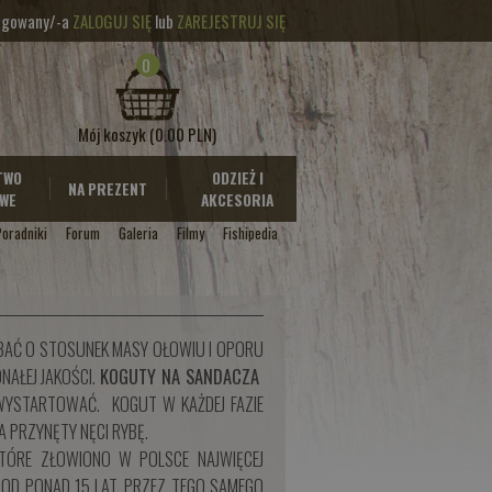
logowany/-a
ZALOGUJ SIĘ
lub
ZAREJESTRUJ SIĘ
0
Mój koszyk
(0.00 PLN)
TWO
ODZIEŻ I
NA PREZENT
WE
AKCESORIA
Poradniki
Forum
Galeria
Filmy
Fishipedia
BAĆ O STOSUNEK MASY OŁOWIU I OPORU
NAŁEJ JAKOŚCI.
KOGUTY NA SANDACZA
 WYSTARTOWAĆ. KOGUT W KAŻDEJ FAZIE
 PRZYNĘTY NĘCI RYBĘ.
TÓRE ZŁOWIONO W POLSCE NAJWIĘCEJ
OD PONAD 15 LAT, PRZEZ TEGO SAMEGO