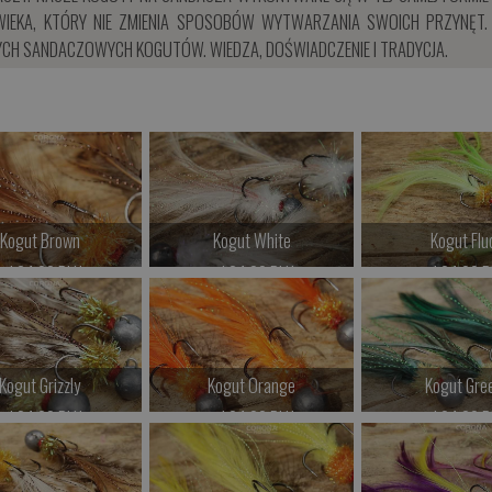
IEKA, KTÓRY NIE ZMIENIA SPOSOBÓW WYTWARZANIA SWOICH PRZYNĘT. 
CH SANDACZOWYCH KOGUTÓW. WIEDZA, DOŚWIADCZENIE I TRADYCJA.
Kogut Brown
Kogut White
Kogut Flu
od 24.00 PLN
od 24.00 PLN
od 24.00 P
Kup teraz >
Kup teraz >
Kup teraz 
Kogut Grizzly
Kogut Orange
Kogut Gre
od 24.00 PLN
od 24.00 PLN
od 24.00 P
Kup teraz >
Kup teraz >
Kup teraz 