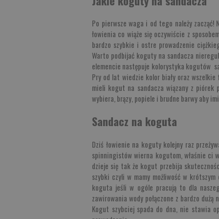
Jakie koguty na sandacza
Po pierwsze waga i od tego należy zacząć!
łowienia co wiąże się oczywiście z sposobe
bardzo szybkie i ostre prowadzenie ciężkie
Warto podbijać koguty na sandacza nieregul
elemencie następuje kolorystyka kogutów sa
Pry od lat wiedzie kolor biały oraz wszelki
mieli kogut na sandacza wiązany z piórek p
wybiera, brązy, popiele i brudne barwy aby im
Sandacz na koguta
Dziś łowienie na koguty kolejny raz przeży
spinningistów wierna kogutom, właśnie ci w
dzieje się tak że kogut przebija skutecznoś
szybki czyli w mamy możliwość w krótszym c
koguta jeśli w ogóle pracują to dla nasze
zawirowania wody połączone z bardzo dużą n
Kogut szybciej spada do dna, nie stawia o