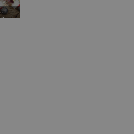
up
LN
>