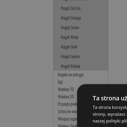
- Kogut Grizzly
- Kogut Orange
- Kogut Green
- Kogut Wasp
- Kogut Gold
- Kogut Lemon
- Kogut Biskup
Koguty na pstrąga
Jigi
Woblery TG
Woblery SS
Ta strona u
Przynęty podlodowe
Ta strona korzyst
Sztuczne muchy
strony, wyrażasz
Wirujący ogonek
naszej polityki p
Woblery Siedleckie