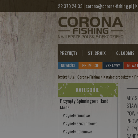
22 370 24 33
|
corona@corona-fishing.pl
|
K
PRZYNĘTY
ST. CROIX
G. LOOMIS
NOWOŚCI
PROMOCJE
ZESTAWY
NOWA 
Jesteś tutaj:
>
>
Corona-Fishing
Katalog produktów
Pr
KATEGORIE
ABY S
Przynęty Spinningowe Hand
STAWI
Made
POWIN
Przynęty trociowe
PROWA
Przynęty szczupakowe
Z TY
Przynęty boleniowe
SANDA