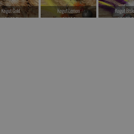
Kogut Gold
Kogut Lemon
Kogut Bisk
od 24.00 PLN
od 24.00 PLN
od 24.00 P
Kup teraz >
Kup teraz >
Kup teraz 