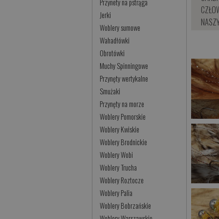
Przynety na pstrąga
CZŁOW
Jerki
NASZY
Woblery sumowe
Wahadłówki
Obrotówki
Muchy Spinningowe
Przynęty wertykalne
Smużaki
Przynęty na morze
Woblery Pomorskie
Woblery Kwiskie
Woblery Brodnickie
Woblery Wobi
Woblery Trucha
Woblery Roztocze
Woblery Palia
Woblery Bobrzańskie
Woblery Warszawskie