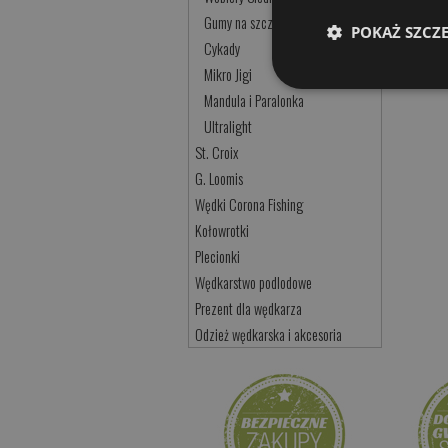
Gumy na szczupaka
POKAŻ SZCZ
Cykady
Mikro Jigi
Mandula i Paralonka
Ultralight
St. Croix
G. Loomis
Wędki Corona Fishing
Kołowrotki
Plecionki
Wędkarstwo podlodowe
Prezent dla wędkarza
Odzież wędkarska i akcesoria