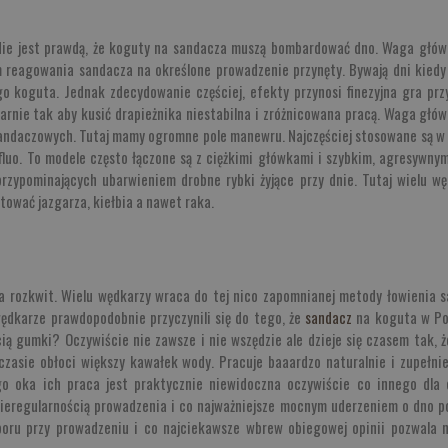
 Nie jest prawdą, że koguty na sandacza muszą bombardować dno. Waga głó
m reagowania sandacza na określone prowadzenie przynęty. Bywają dni kiedy
go koguta. Jednak zdecydowanie częściej, efekty przynosi finezyjna gra pr
arnie tak aby kusić drapieżnika niestabilna i zróżnicowana pracą. Waga głó
ndaczowych. Tutaj mamy ogromne pole manewru. Najczęściej stosowane są w P
e fluo. To modele często łączone są z ciężkimi główkami i szybkim, agresywn
rzypominających ubarwieniem drobne rybki żyjące przy dnie. Tutaj wielu węd
itować jazgarza, kiełbia a nawet raka.
wa rozkwit. Wielu wędkarzy wraca do tej nico zapomnianej metody łowienia sa
ędkarze prawdopodobnie przyczynili się do tego, że
sandacz
na koguta w Pol
cią gumki? Oczywiście nie zawsze i nie wszędzie ale dzieje się czasem tak,
zasie obłoci większy kawałek wody. Pracuje baaardzo naturalnie i zupełnie 
go oka ich praca jest praktycznie niewidoczna oczywiście co innego dla 
ieregularnością prowadzenia i co najważniejsze mocnym uderzeniem o dno po
poru przy prowadzeniu i co najciekawsze wbrew obiegowej opinii pozwala