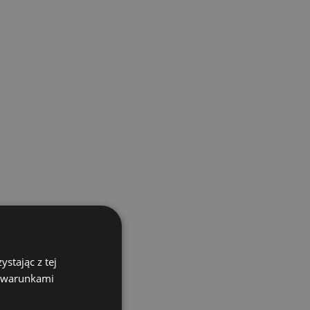
stając z tej
z warunkami