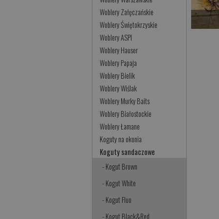
Woblery Załęczańskie
Woblery Świętokrzyskie
Woblery ASPI
Woblery Hauser
Woblery Papaja
Woblery Bielik
Woblery Wiślak
Woblery Murky Baits
Woblery Białostockie
Woblery Łamane
Koguty na okonia
Koguty sandaczowe
- Kogut Brown
- Kogut White
- Kogut Fluo
- Kogut Black&Red