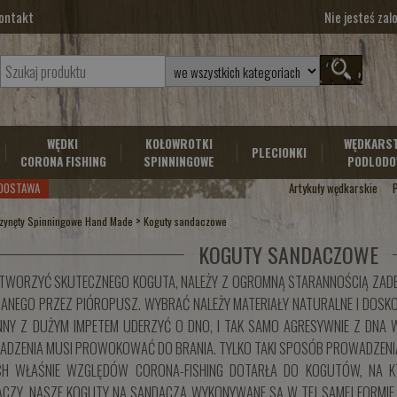
ontakt
Nie jesteś za
WĘDKI
KOŁOWROTKI
WĘDKARS
PLECIONKI
CORONA FISHING
SPINNINGOWE
PODLODO
DOSTAWA
Artykuły wędkarskie
>
zynęty Spinningowe Hand Made
Koguty sandaczowe
KOGUTY SANDACZOWE
TWORZYĆ SKUTECZNEGO KOGUTA, NALEŻY Z OGROMNĄ STARANNOŚCIĄ ZAD
ANEGO PRZEZ PIÓROPUSZ. WYBRAĆ NALEŻY MATERIAŁY NATURALNE I DOSKO
NY Z DUŻYM IMPETEM UDERZYĆ O DNO, I TAK SAMO AGRESYWNIE Z DNA
DZENIA MUSI PROWOKOWAĆ DO BRANIA. TYLKO TAKI SPOSÓB PROWADZENIA
CH WŁAŚNIE WZGLĘDÓW CORONA-FISHING DOTARŁA DO KOGUTÓW, NA K
CZY. NASZE KOGUTY NA SANDACZA WYKONYWANE SĄ W TEJ SAMEJ FORMIE 