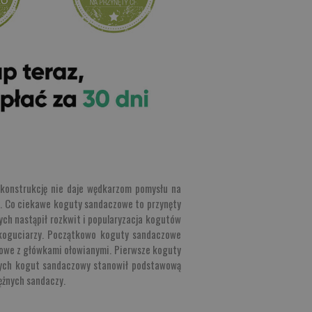
 konstrukcję nie daje wędkarzom pomysłu na
i. Co ciekawe koguty sandaczowe to przynęty
ych nastąpił rozkwit i popularyzacja kogutów
 koguciarzy. Początkowo koguty sandaczowe
owe z główkami ołowianymi. Pierwsze koguty
ątych kogut sandaczowy stanowił podstawową
ężnych sandaczy.