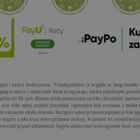
mijana i bardzo niedoceniana. Prawdopodobnie ze względu na swoją banalna
 lądują w wodzie z sandaczami. Nadal przegrywają z bardzo popularnymi gumam
czątków lat 80-tych. Właśnie wtedy jednocześnie na kilku zbiornikach zaporow
oraz kilka mniej znanych zbiorników zaporowych były uznawane z mekkę
mi mocowano oliwkę ołowiana. Następnie wykorzystywano pojedyncze haki jig
rek koguta a jako kryzę wykorzystywano wiskozę. W połowie lat osiemdziesi
ierwszych przynęt silikonowych, koguty sandaczowe łowiły ogromne ilości, pot