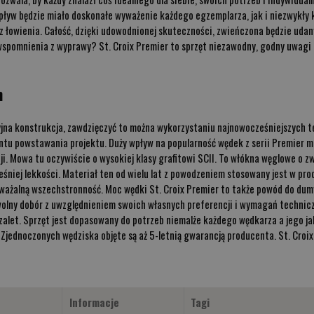
ływ będzie miało doskonałe wyważenie każdego egzemplarza, jak i niezwykły 
 z łowienia. Całość, dzięki udowodnionej skuteczności, zwieńczona będzie uda
 wspomnienia z wyprawy? St. Croix Premier to sprzęt niezawodny, godny uwagi 
m
yjna konstrukcja, zawdzięczyć to można wykorzystaniu najnowocześniejszych 
tu powstawania projektu. Duży wpływ na popularność wędek z serii Premier ma
 Mowa tu oczywiście o wysokiej klasy grafitowi SCII. To włókna węglowe o zw
śniej lekkości. Materiał ten od wielu lat z powodzeniem stosowany jest w pro
ażalną wszechstronność. Moc wędki St. Croix Premier to także powód do dumy
wolny dobór z uwzględnieniem swoich własnych preferencji i wymagań technic
i zalet. Sprzęt jest dopasowany do potrzeb niemalże każdego wędkarza a jego j
jednoczonych wędziska objęte są aż 5-letnią gwarancją producenta. St. Croix 
Informacje
Tagi