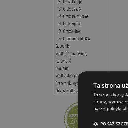
St. Croix Triumph
St. Croix Bass X
St. Croix Trout Series
St. Croix Panfish
St. Croix X-Trek
St. Croix Imperial USA
G. Loomis
Wędki Corona Fishing
Kołowrotki
Plecionki
Wędkarstwo podlodowe
Prezent dla wędkarza
Ta strona u
Odzież wędkarska i akcesoria
Ta strona korzyst
strony, wyrażasz
naszej polityki p
POKAŻ SZCZ