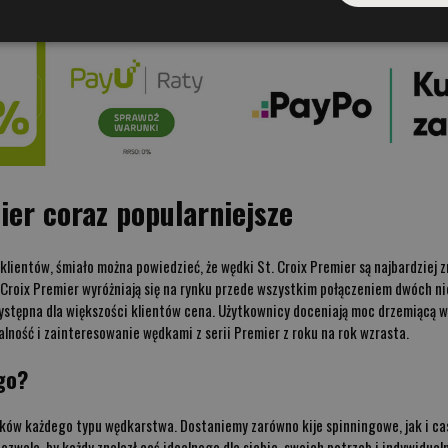
ier coraz popularniejsze
 klientów, śmiało można powiedzieć, że wędki St. Croix Premier są najbardzi
Croix Premier wyróżniają się na rynku przede wszystkim połączeniem dwóch ni
zystępna dla większości klientów cena. Użytkownicy doceniają moc drzemiącą 
alność i zainteresowanie wędkami z serii Premier z roku na rok wzrasta.
go?
ników każdego typu wędkarstwa. Dostaniemy zarówno kije spinningowe, jak i c
zwala, by każdy znalazł coś idealnego dla siebie, swoich potrzeb i indywidual