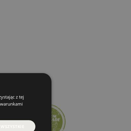
stając z tej
z warunkami
 WSZYSTKIE