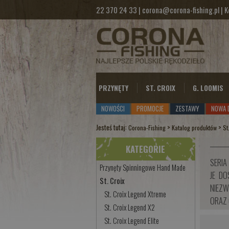
22 370 24 33
|
corona@corona-fishing.pl
|
K
PRZYNĘTY
ST. CROIX
G. LOOMIS
NOWOŚCI
PROMOCJE
ZESTAWY
NOWA 
Jesteś tutaj:
>
>
Corona-Fishing
Katalog produktów
St
KATEGORIE
SERIA
Przynęty Spinningowe Hand Made
JE DO
St. Croix
NIEZW
St. Croix Legend Xtreme
ORAZ 
St. Croix Legend X2
St. Croix Legend Elite