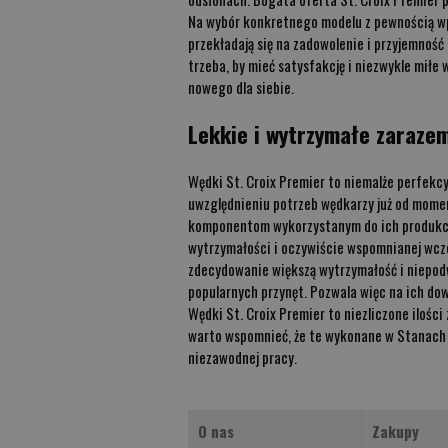
Na wybór konkretnego modelu z pewnością wp
przekładają się na zadowolenie i przyjemność
trzeba, by mieć satysfakcję i niezwykle miłe
nowego dla siebie.
Lekkie i wytrzymałe zaraze
Wędki St. Croix Premier to niemalże perfekc
uwzględnieniu potrzeb wędkarzy już od momen
komponentom wykorzystanym do ich produkcji.
wytrzymałości i oczywiście wspomnianej wcze
zdecydowanie większą wytrzymałość i niepodw
popularnych przynęt. Pozwala więc na ich do
Wędki St. Croix Premier to niezliczone ilośc
warto wspomnieć, że te wykonane w Stanach Z
niezawodnej pracy.
O nas
Zakupy