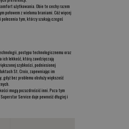
komfort użytkowania. Obie te cechy razem
nym połowem z wieloma braniami. Cóż więcej
i polecenia tym, którzy szukają czegoś
technologii, postępu technologicznemu oraz
 ich lekkość, którą zawdzięczają
iększonej szybkości, podniesionej
duktach St. Croix, zapewniając im
, gdyż bez problemu obsłuży większość
znych.
akości mogą pozazdrościć inni. Poza tym
Superstar Service daje pewność długiej i