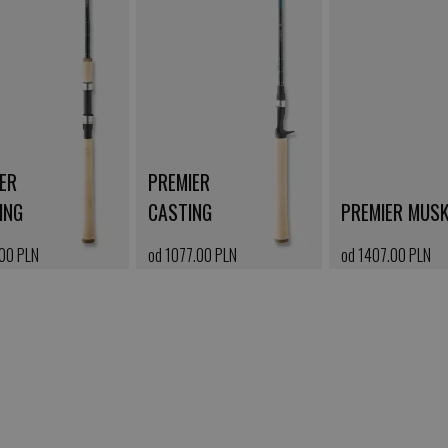
ER
PREMIER
ING
CASTING
PREMIER MUS
.00 PLN
od 1077.00 PLN
od 1407.00 PLN
az >
kup teraz >
kup teraz >