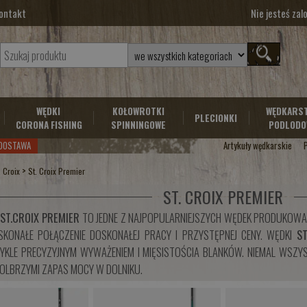
ontakt
Nie jesteś za
WĘDKI
KOŁOWROTKI
WĘDKARS
PLECIONKI
CORONA FISHING
SPINNINGOWE
PODLODO
DOSTAWA
Artykuły wędkarskie
>
. Croix
St. Croix Premier
ST. CROIX PREMIER
ST.CROIX PREMIER
TO JEDNE Z NAJPOPULARNIEJSZYCH WĘDEK PRODUKOWAN
SKONAŁE POŁĄCZENIE DOSKONAŁEJ PRACY I PRZYSTĘPNEJ CENY. WĘDKI
ST
YKLE PRECYZYJNYM WYWAŻENIEM I MIĘSISTOŚCIA BLANKÓW. NIEMAL WSZY
OLBRZYMI ZAPAS MOCY W DOLNIKU.