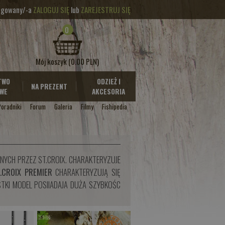
logowany/-a
ZALOGUJ SIĘ
lub
ZAREJESTRUJ SIĘ
0
Mój koszyk
(0.00 PLN)
TWO
ODZIEŻ I
NA PREZENT
WE
AKCESORIA
Poradniki
Forum
Galeria
Filmy
Fishipedia
YCH PRZEZ ST.CROIX. CHARAKTERYZUJE
.CROIX PREMIER
CHARAKTERYZUJĄ SIĘ
STKI MODEL POSIIADAJA DUŻA SZYBKOŚC