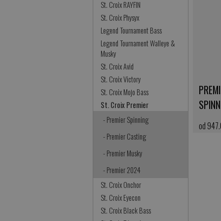
St. Croix RAYFIN
St. Croix Physyx
Legend Tournament Bass
Legend Tournament Walleye &
Musky
St. Croix Avid
St. Croix Victory
PREMI
St. Croix Mojo Bass
SPINN
St. Croix Premier
- Premier Spinning
od 947
- Premier Casting
kup ter
- Premier Musky
- Premier 2024
St. Croix Onchor
St. Croix Eyecon
St. Croix Black Bass