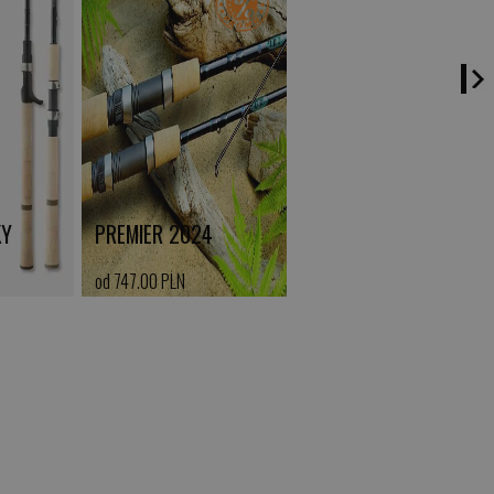
KY
PREMIER 2024
od 747.00 PLN
kup teraz >