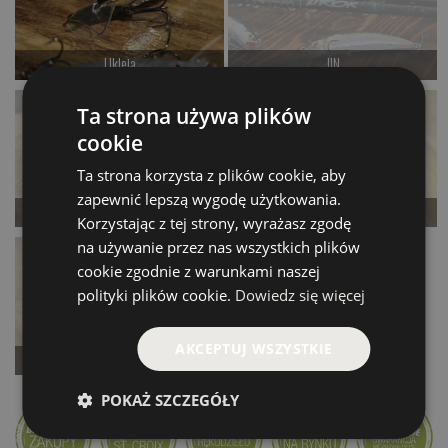
Ukleja
JIN
od 56.00 PLN
Czekamy na dostawę
Ta strona używa plików
Kup teraz >
Kup teraz >
cookie
Ta strona korzysta z plików cookie, aby
zapewnić lepszą wygodę użytkowania.
Dots
Żuk
Korzystając z tej strony, wyrażasz zgodę
Czekamy na dostawę
Czekamy na dostawę
na używanie przez nas wszystkich plików
cookie zgodnie z warunkami naszej
Kup teraz >
Kup teraz >
polityki plików cookie.
Dowiedz się więcej
AKCEPTUJ WSZYSTKIE
Mrówka
Czekamy na dostawę
POKAŻ SZCZEGÓŁY
Kup teraz >