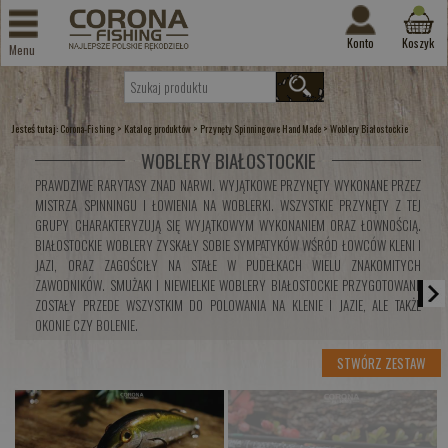
Konto
Koszyk
Menu
Jesteś tutaj:
>
>
>
Corona-Fishing
Katalog produktów
Przynęty Spinningowe Hand Made
Woblery Białostockie
WOBLERY BIAŁOSTOCKIE
PRAWDZIWE RARYTASY ZNAD NARWI. WYJĄTKOWE PRZYNĘTY WYKONANE PRZEZ
MISTRZA SPINNINGU I ŁOWIENIA NA WOBLERKI. WSZYSTKIE PRZYNĘTY Z TEJ
GRUPY CHARAKTERYZUJĄ SIĘ WYJĄTKOWYM WYKONANIEM ORAZ ŁOWNOŚCIĄ.
BIAŁOSTOCKIE WOBLERY ZYSKAŁY SOBIE SYMPATYKÓW WŚRÓD ŁOWCÓW KLENI I
JAZI, ORAZ ZAGOŚCIŁY NA STAŁE W PUDEŁKACH WIELU ZNAKOMITYCH
ZAWODNIKÓW. SMUŻAKI I NIEWIELKIE WOBLERY BIAŁOSTOCKIE PRZYGOTOWANE
ZOSTAŁY PRZEDE WSZYSTKIM DO POLOWANIA NA
KLENIE
I JAZIE, ALE TAKŻE
OKONIE
CZY
BOLENIE
.
STWÓRZ ZESTAW