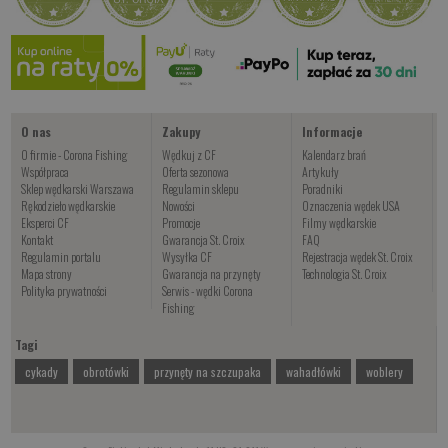
O nas
Zakupy
Informacje
O firmie - Corona Fishing
Wędkuj z CF
Kalendarz brań
Współpraca
Oferta sezonowa
Artykuły
Sklep wędkarski Warszawa
Regulamin sklepu
Poradniki
Rękodzieło wędkarskie
Nowości
Oznaczenia wędek USA
Eksperci CF
Promocje
Filmy wędkarskie
Kontakt
Gwarancja St. Croix
FAQ
Regulamin portalu
Wysyłka CF
Rejestracja wędek St. Croix
Mapa strony
Gwarancja na przynęty
Technologia St. Croix
Polityka prywatności
Serwis - wędki Corona
Fishing
Tagi
cykady
obrotówki
przynęty na szczupaka
wahadłówki
woblery