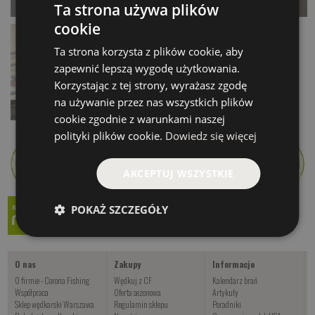
Perch ICE
Żuk ICE
Ta strona używa plików
od 337.00 PLN
Czekamy na dostawę
cookie
Ta strona korzysta z plików cookie, aby
Kup teraz >
Kup teraz >
zapewnić lepszą wygodę użytkowania.
Korzystając z tej strony, wyrażasz zgodę
na używanie przez nas wszystkich plików
Mormysz ICE
cookie zgodnie z warunkami naszej
Czekamy na dostawę
polityki plików cookie.
Dowiedz się więcej
Kup teraz >
AKCEPTUJ WSZYSTKIE
POKAŻ SZCZEGÓŁY
O nas
Zakupy
Informacje
O firmie - Corona Fishing
Wędkuj z CF
Kalendarz brań
Współpraca
Oferta sezonowa
Artykuły
Sklep wędkarski Warszawa
Regulamin sklepu
Poradniki