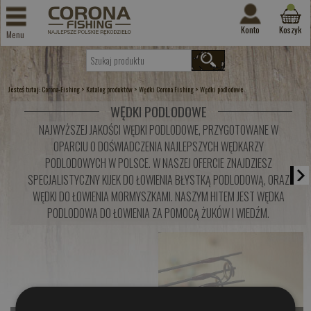
Konto
Koszyk
Menu
Jesteś tutaj:
>
>
>
Corona-Fishing
Katalog produktów
Wędki Corona Fishing
Wędki podlodowe
WĘDKI PODLODOWE
NAJWYŻSZEJ JAKOŚCI WĘDKI PODLODOWE, PRZYGOTOWANE W
OPARCIU O DOŚWIADCZENIA NAJLEPSZYCH WĘDKARZY
PODLODOWYCH W POLSCE. W NASZEJ OFERCIE ZNAJDZIESZ
SPECJALISTYCZNY KIJEK DO ŁOWIENIA BŁYSTKĄ PODLODOWĄ, ORAZ
WĘDKI DO ŁOWIENIA MORMYSZKAMI. NASZYM HITEM JEST WĘDKA
PODLODOWA DO ŁOWIENIA ZA POMOCĄ ŻUKÓW I WIEDŹM.