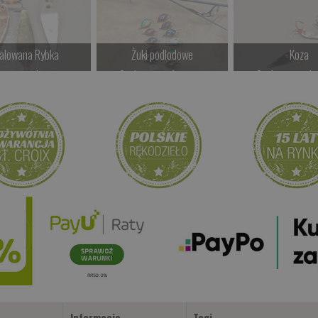
alowana Rybka
Żuki podlodowe
Koza
kamy na dostawę
Czekamy na dostawę
Czekamy na do
Kup teraz >
Kup teraz >
Kup teraz 
Informacje
Tagi