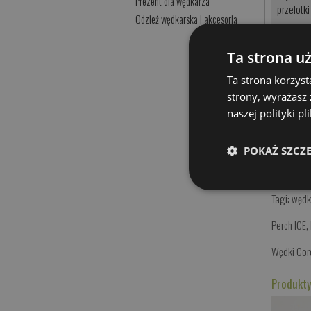
Prezent dla wędkarza
przelotk
Odzież wędkarska i akcesoria
MODEL
Ta strona u
Żuk ICE
Ta strona korzyst
strony, wyrażasz
naszej polityki p
POKAŻ SZCZ
Tagi:
wędk
Perch ICE
,
Wędki Cor
Produkty