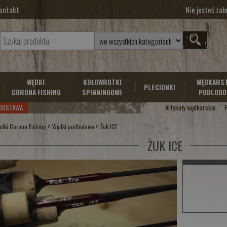
ontakt
Nie jesteś za
WĘDKI
KOŁOWROTKI
WĘDKARS
PLECIONKI
CORONA FISHING
SPINNINGOWE
PODLODO
DOSTAWA
Artykuły wędkarskie
>
>
dki Corona Fishing
Wędki podlodowe
Żuk ICE
ŻUK ICE