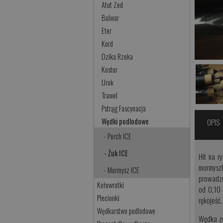
Atut Zed
Bulwar
Eter
Kord
Dzika Rzeka
Kostur
Urok
Trawel
Pstrąg Fascynacja
Wędki podlodowe
OPIS
- Perch ICE
- Żuk ICE
Hit na 
mormyszk
- Mormysz ICE
prowadze
Kołowrotki
od 0,10 
Plecionki
rękojeść.
Wędkarstwo podlodowe
Wędka zo