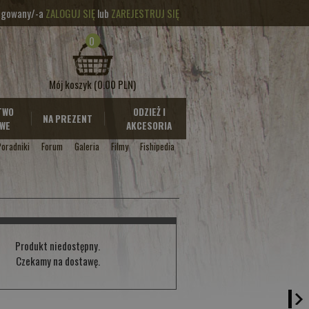
logowany/-a
ZALOGUJ SIĘ
lub
ZAREJESTRUJ SIĘ
0
Mój koszyk
(0.00 PLN)
TWO
ODZIEŻ I
NA PREZENT
WE
AKCESORIA
Poradniki
Forum
Galeria
Filmy
Fishipedia
Produkt niedostępny.
Czekamy na dostawę.