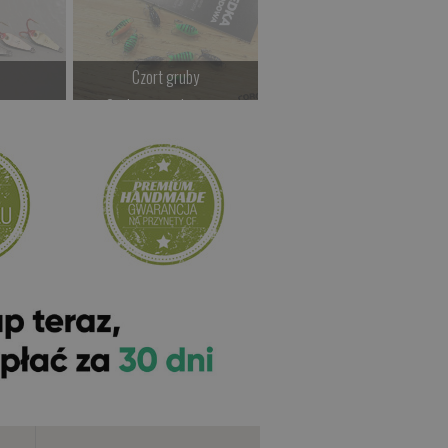
Czort gruby
Czort Patyczak
stawę
Czekamy na dostawę
Czekamy na dostawę
>
Kup teraz >
Kup teraz >