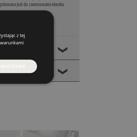
zygotowana jest do zamocowania kiwoka.
stając z tej
z warunkami
❮
 WSZYSTKIE
❮