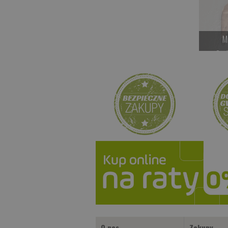
M
Cze
O nas
Zakupy