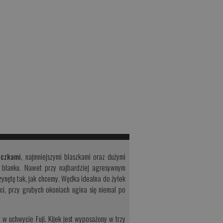
uczkami
, najmniejszymi blaszkami oraz dużymi
y blanku. Nawet przy najbardziej agresywnym
ynętę tak, jak chcemy. Wędka idealna do żyłek
ści, przy grubych okoniach ugina się niemal po
uchwycie Fuji. Kijek jest wyposażony w trzy