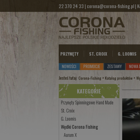
22 370 24 33
|
corona@corona-fishing.pl
|
K
PRZYNĘTY
ST. CROIX
G. LOOMIS
NOWOŚCI
PROMOCJE
ZESTAWY
NOWA 
Jesteś tutaj:
>
>
Corona-Fishing
Katalog produktów
Wę
KATEGORIE
Przynęty Spinningowe Hand Made
St. Croix
G. Loomis
Wędki Corona Fishing
Aurum X