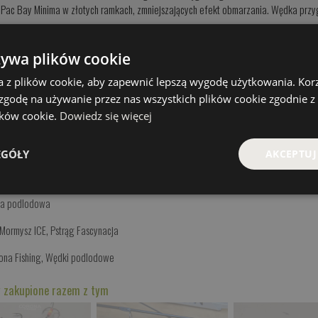
i Pac Bay Minima w złotych ramkach, zmniejszających efekt obmarzania. Wędka pr
DŁUG
WAGA
CENA
żywa plików cookie
55CM
40g
397.00 PLN
a z plików cookie, aby zapewnić lepszą wygodę użytkowania. Korzy
 zgodę na używanie przez nas wszystkich plików cookie zgodnie 
KOMENTARZE
lików cookie.
Dowiedz się więcej
EGÓŁY
AKCEPTUJ
PRODUKTY PODOBNE
a podlodowa
Mormysz ICE
,
Pstrąg Fascynacja
ona Fishing
,
Wędki podlodowe
 zakupione razem z tym