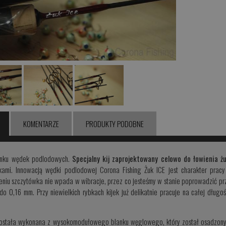
KOMENTARZE
PRODUKTY PODOBNE
rynku wędek podlodowych.
S
pecjalny kij zaprojektowany celowo do łowienia ż
ami. Innowacją wędki podlodowej Corona Fishing Żuk ICE jest charakter prac
niu szczytówka nie wpada w wibracje, przez co jesteśmy w stanie poprowadzić prz
do 0,16 mm. Przy niewielkich rybkach kijek już delikatnie pracuje na całej długo
stała wykonana z wysokomodułowego blanku węglowego, który został osadzony w 