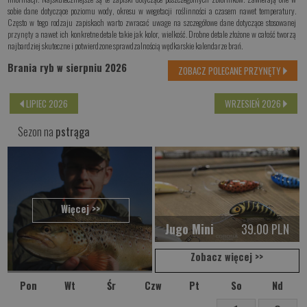
sobie dane dotyczące poziomu wody, okresu w wegetacji roślinności a czasem nawet temperatury.
Często w tego rodzaju zapiskach warto zwracać uwage na szczegółowe dane dotyczące stosowanej
przynęty
a nawet ich konkretne detale takie jak kolor, wielkość. Drobne detale złożone w całość tworzą
najbardziej skuteczne i potwierdzone sprawdzalnością wędkarskie kalendarze brań.
Brania ryb w sierpniu 2026
ZOBACZ POLECANE PRZYNĘTY
LIPIEC 2026
WRZESIEŃ 2026
Sezon na
pstrąga
Więcej >>
Jugo Mini
39.00 PLN
Zobacz więcej >>
Pon
Wt
Śr
Czw
Pt
So
Nd