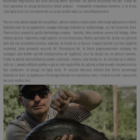
oczywiście moglibyśmy być dużo bardziej pewni wyników. Tak jednak oczywiście nie jest. Trzeba też
brać poprawkę na zasięg terytorialny takich prognoz - miejscówka miejscówce nierówna, a na to czy
ryby będą brały czy nie wpływa też np. przejrzystość wody czy ukształtowanie dna.
Nie ma więc jednej recepty dla wszystkich, jednak możemy wykorzystać informacje podawane w takich
kalendarzach do przygotowania swojego własnego kalendarza wędkarskiego, czy też dziennika brań.
Powinniśmy prowadzić go dla konkretnego miejsca - łowiska, które świetnie znamy lub takiego, które
chcemy poznać i będziemy mogli spędzić na nim dużo czasu. Należy pamiętać też, że aby narzędzie to
było dla nas przydatne musimy wiedzieć, co działo się w danym miejscu tydzień czy dwa tygodnie
wcześniej, jakie panowały warunki itd. Pamiętajmy też, że takim prognozowaniem najlepiej nie
wybiegać zbyt daleko wprzód (maksymalnie ok. tygodnia), oraz by skupić się na jednym łowisku.
Rzeka to jednak skomplikowany system zależności, miejmy więc też oko na to, co dzieje się w okolicy.
Jeśli np. z powodu obfitych opadów w górze rzeki nagle kilka dni później wzbierze woda nie powinniśmy
być zaskoczeni, że pstrągi nie będą brały. W naszym odczuciu właśnie taka forma prywatnego
kalendarza brań, przygotowana dla danego łowiska ma największy sens, i może przynieść rzeczywiste
korzyści wędkarzowi.