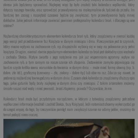
okresu jaki będziemy sprawdzać. Najlepiej więc by było znaleźć taki kalendarz wędkarski, który
dotyczy naszego łowiska, oraz sprawdzać przewidywania na maksymalnie ok. tydzień do przodu. Im
bardziej ten zasięg i rozpiętość czasowa będzie się zwiększać, tym przewidywania będą mniej
dokładne. Jakie jednak informacje zawierać powinien profesjonalny kalendarz brań, i dlaczego są one
istotne?
Najbardziej charakterystycznym elementem kalendarza brań ryb, który znajdziemy w niemal każdej
jego wersji jest przedstawienie faz Księżyca w danym miesiącu i dniu. Rzeczywiście jest to czynnik,
który mocno wpływa na zachowanie ryb, np. drapieżniki wybiorą się w nocy na polowanie przy pełni
księżyca. Drugim, niemal równie popularnym elementem kalendarza brań jest dokładny czas wschodu
i zachodu Słońca. Wpływ światła i jego natężenie ma jak już wspomniano ogromny wpływ na
zachowanie ryb, a tym samym na nasze szanse ich złapania. Zestawienie zamyka pojawiająca się
bardzo często krótka ocena warunków do łowienia w danym dniu – może mieć formę słowną (np. b.
dobre, złe itd.), graficzną (czerwony – złe, zielony – dobre itp.) lub obie na raz. Zdarza się nawet, że
podane są najbardziej łowne godziny w danym dniu. Czasem obok kalendarza znajdziemy dłuższy opis
tego, jakie gatunki będą brały najlepiej w danym dniu czy miesiącu. Z takim arsenałem możemy
śmiało ruszać nad wodę i mieć pewność, że coś złapiemy, prawda? Oczywiście, że nie.
Kalendarz brań może być przydatnym narzędziem, w którym z łatwością znajdziemy potrzebne
wędkarzowi informacje (wschód i zachód Słońca, fazy Księżyca). Jeśli natomiast chcemy wykorzystać go
do czegoś więcej, do tego, by rzeczywiście pomógł nam zwiększyć szanse na udany połów, musimy do
temat podejść nieco inaczej.