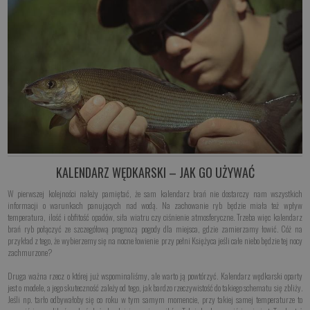
KALENDARZ WĘDKARSKI – JAK GO UŻYWAĆ
W pierwszej kolejności należy pamiętać, że sam kalendarz brań nie dostarczy nam wszystkich
informacji o warunkach panujących nad wodą. Na zachowanie ryb będzie miała też wpływ
temperatura, ilość i obfitość opadów, siła wiatru czy ciśnienie atmosferyczne. Trzeba więc kalendarz
brań ryb połączyć ze szczegółową prognozą pogody dla miejsca, gdzie zamierzamy łowić. Cóż na
przykład z tego, że wybierzemy się na nocne łowienie przy pełni Księżyca jeśli całe niebo będzie tej nocy
zachmurzone?
Druga ważna rzecz o której już wspominaliśmy, ale warto ją powtórzyć. Kalendarz wędkarski oparty
jest o modele, a jego skuteczność zależy od tego, jak bardzo rzeczywistość do takiego schematu się zbliży.
Jeśli np. tarło odbywałoby się co roku w tym samym momencie, przy takiej samej temperaturze to