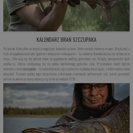
KALENDARZ BRAŃ SZCZUPAKA
Na koniec kilka słów na temat innego typu kalendarza brań, które znaleźć możemy w sieci. Większość z
nich przygotowanych jest zgodnie z kolejnymi miesiącami – tu możemy dowiedzieć się np. co bierze w
maju. Zdarzają się też jednak takie, przygotowane według gatunków ryb. Te będą pomocne dla tych
wędkarzy, którzy nastawiają się na połów konkretnego gatunku ryby. Przykładem niech będzie
kalendarz brań
szczupaka
– tu także dowiemy się w jakie dni najlepiej łowić pajki, a które można sobie
odpuścić. Czasem oprócz tego otrzymamy informacje o okresach ochronnych ryb, warto pamiętać
jednak że pewne przepisy obowiązują tylko na wodach PZW.