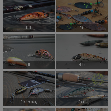
Kup teraz >
Kup teraz >
Hulk
Alta
od 49.00 PLN
od 27.00 PLN
Kup teraz >
Kup teraz >
Litle
Holle
od 42.00 PLN
od 52.00 PLN
Kup teraz >
Kup teraz >
Rikki Łamany
Flaker
od 59.00 PLN
od 52.00 PLN