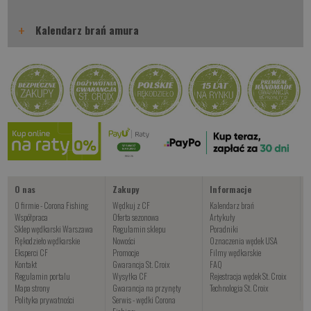
+
Kalendarz brań amura
O nas
Zakupy
Informacje
O firmie - Corona Fishing
Wędkuj z CF
Kalendarz brań
Współpraca
Oferta sezonowa
Artykuły
Sklep wędkarski Warszawa
Regulamin sklepu
Poradniki
Rękodzieło wędkarskie
Nowości
Oznaczenia wędek USA
Eksperci CF
Promocje
Filmy wędkarskie
Kontakt
Gwarancja St. Croix
FAQ
Regulamin portalu
Wysyłka CF
Rejestracja wędek St. Croix
Mapa strony
Gwarancja na przynęty
Technologia St. Croix
Polityka prywatności
Serwis - wędki Corona