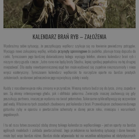
KALENDARZ BRAŃ RYB – ZAŁOŻENIA
Wyobraźmy sobie sytuację, że początkujący wędkarz szykuje się na łowienie powiedzmy pstrągów.
Wyciąga nowo zakupioną wędkę, wkłada
przynęty spinningowe
do pudełka, planuje trasę dojazdu do
rzeki. Tymczasem jego bardziej doświadczony kolega wyciąga telefon, otwiera kalendarz brań ryb i
niczym stary gazda rzecze: „Jutro rano nie będą brały Stachu, lepiej spróbuj popołudniu na tej drugiej
miejscówce”. Dla osoby niewtajemniczonej osąd ten może wydawać się zupełnie niezrozumiały i nieco
wręcz ezoteryczny. Tymczasem kalendarz wędkarski to narzędzie oparte na bardzo prostych
założeniach, co stanowi jednocześnie jego największą zaletę i wadę.
Każdy z nas obserwuje co roku zmiany w przyrodzie. Wiosną natura budzi się do życia, zimą zapada w
sen. Są okresy intensywnego głodu, jak i obfitości pokarmu. Zwierzęta inaczej zachowują się gdy
poszukują partnera, inaczej po wydaniu na świat potomstwa. Takie same cykle odbywają się oczywiście
pod wodą. Właśnie na tych zasadach zbudowany jest kalendarz brań. Przewiduje on zachowanie danego
gatunku ryby w oparciu o powtarzalne schematy w danej porze roku, miesiącu i warunkach
pogodowych.
I tu od razu łatwo zauważyć słabą stronę takiego kalendarza wędkarskiego – jest on oparty na bardzo
ogólnych modelach i zakłada powtarzalność. Jego przełożenie na konkretną sytuację i dane łowisko
może być więc bardzo różne. Bardzo słabo odpowiada też na wszelkie odstępstwa od statystycznych