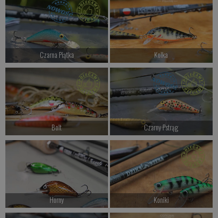
Kup teraz >
Kup teraz >
Czarna Piątka
Kolka
od 72.00 PLN
od 47.00 PLN
Kup teraz >
Kup teraz >
Bolt
Czarny Pstrąg
od 47.00 PLN
od 74.00 PLN
Kup teraz >
Kup teraz >
Horny
Koniki
od 52.00 PLN
od 44.00 PLN