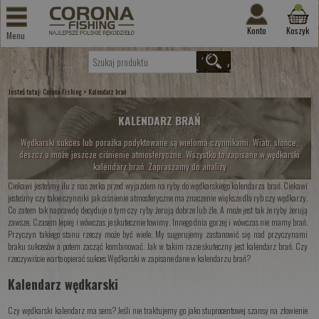
Konto
Koszyk
Menu
Jesteś tutaj:
>
Corona-Fishing
Kalendarz brań
Kalendarz brań
KALENDARZ BRAŃ
Wędkarski sukces lub porażka podyktowane są wieloma czynnikami. Wiatr, słońce,
deszcz a może jeszcze ciśnienie atmosferyczne. Wszystko to zapisane w wędkarski
kalendarz brań. Zapraszamy do analizy
Ciekawi jesteśmy ilu z nas zerka przed wyjazdem na ryby do wędkarskiego kalendarza brań. Ciekawi
jesteśmy czy takie czynniki jak ciśnienie atmosferyczne ma znaczenie większe dla ryb czy wędkarzy.
Co zatem tak naprawdę decyduje o tym czy ryby żerują dobrze lub źle. A może jest tak że ryby żerują
zawsze. Czasem lepiej i wówczas je skutecznie łowimy. Innego dnia gorzej i wówczas nie mamy brań.
Przyczyn takiego stanu rzeczy może być wiele. My sugerujemy zastanowić się nad przyczynami
braku sukcesów a potem zacząć kombinować. Jak w takim razie skuteczny jest kalendarz brań. Czy
rzeczywiście warto opierać sukces Wędkarski w zapisane dane w kalendarzu brań?
Kalendarz wędkarski
Czy wędkarski kalendarz ma sens? Jeśli nie traktujemy go jako stuprocentowej szansy na złowienie