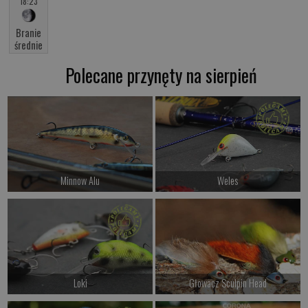
18:23
Branie
średnie
Polecane przynęty na sierpień
Minnow Alu
Weles
od 54.00 PLN
od 44.00 PLN
Kup teraz >
Kup teraz >
Loki
Głowacz Sculpin Head
od 46.00 PLN
od 17.00 PLN