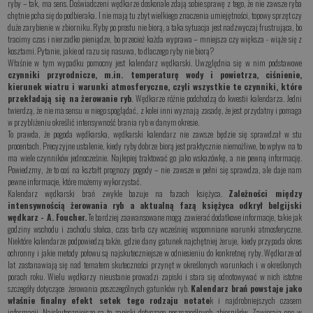
ryby – tak, ma sens. Doświadczeni wędkarze doskonale zdają sobie sprawę z tego, że nie zawsze ryba
chętnie pcha się do podbieraka. I nie mają tu zbyt wielkiego znaczenia umiejętności, topowy sprzęt czy
duże zarybienie w zbiorniku. Ryby po prostu nie biorą, a taka sytuacja jest nadzwyczaj frustrująca, bo
tracimy czas i nierzadko pieniądze, bo przecież każda wyprawa – mniejsza czy większa - wiąże się z
kosztami. Pytanie, jakie od razu się nasuwa, to dlaczego ryby nie biorą?
Właśnie w tym wypadku pomocny jest kalendarz wędkarski. Uwzględnia się w nim podstawowe
czynniki przyrodnicze, m.in. temperaturę wody i powietrza, ciśnienie,
kierunek wiatru i warunki atmosferyczne, czyli wszystkie te czynniki, które
przekładają się na żerowanie ryb
. Wędkarze różnie podchodzą do kwestii kalendarza. Jedni
twierdzą, że nie ma sensu w niego spoglądać, z kolei inni wyznają zasadę, że jest przydatny i pomaga
w przybliżeniu określić intensywność brania ryb w danym okresie.
To prawda, że pogoda wędkarska, wędkarski kalendarz nie zawsze będzie się sprawdzał w stu
procentach. Precyzyjne ustalenie, kiedy ryby dobrze biorą jest praktycznie niemożliwe, bo wpływ na to
ma wiele czynników jednocześnie. Najlepiej traktować go jako wskazówkę, a nie pewną informację.
Powiedzmy, że to coś na kształt prognozy pogody – nie zawsze w pełni się sprawdza, ale daje nam
pewne informacje, które możemy wykorzystać.
Kalendarz wędkarski brań zwykle bazuje na fazach księżyca.
Zależności między
intensywnością żerowania ryb a aktualną fazą księżyca odkrył belgijski
wędkarz - A. Foucher.
Te bardziej zaawansowane mogą zawierać dodatkowe informacje, takie jak
godziny wschodu i zachodu słońca, czas tarła czy wcześniej wspomniane warunki atmosferyczne.
Niektóre kalendarze podpowiedzą także, gdzie dany gatunek najchętniej żeruje, kiedy przypada okres
ochronny i jakie metody połowu są najskuteczniejsze w odniesieniu do konkretnej ryby. Wędkarze od
lat zastanawiają się nad tematem skuteczności przynęt w określonych warunkach i w określonych
porach roku. Wielu wędkarzy nieustanie prowadzi zapiski i stara się odnotowywać w nich istotne
szczegóły dotyczące żerowania poszczególnych gatunków ryb.
Kalendarz brań powstaje jako
właśnie finalny efekt setek tego rodzaju notate
k i najdrobniejszych czasem
informacji. Najskuteczniejsze są te zapiski dotyczące poszczególnych zbiorników. Zawierają one w