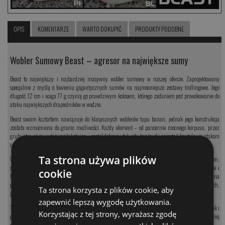
OPIS
KOMENTARZE
WARTO DOKUPIĆ
PRODUKTY PODOBNE
Wobler Sumowy Beast – agresor na największe sumy
Beast to największy i najbardziej masywny wobler sumowy w naszej ofercie. Zaprojektowany
specjalnie z myślą o łowieniu gigantycznych sumów na najmocniejsze zestawy trollingowe. Jego
długość 12 cm i waga 77 g czynią go prawdziwym kolosem, którego zadaniem jest prowokowanie do
ataku największych drapieżników w wodzie.
Beast swoim kształtem nawiązuje do klasycznych woblerów typu banan, jednak jego konstrukcja
została wzmocniona do granic możliwości. Każdy element – od pancernie mocnego korpusu, przez
gruby ster, aż po wytrzymałe kotwice – został dobrany tak, aby bez trudu sprostać brutalnym atakom
sumów przekraczających 250 cm długości.
Ta strona używa plików
Wobler pracuje niezwykle agresywnie – generuje silne, intensywne drgania połączone z wyraźnym,
szerokim migotaniem. Jego akcja jest wręcz wściekła, co prowokuje nawet najbardziej ostrożne i
cookie
bierne sumy do gwałtownego ataku. Dzięki dużej powierzchni steru Beast błyskawicznie schodzi na
głębokość, utrzymując swoją dynamiczną, bezkompromisową pracę zarówno w spokojnych wodach,
Ta strona korzysta z plików cookie, aby
jak i w bardzo silnym nurcie podczas szybkiego trollingu.
zapewnić lepszą wygodę użytkowania.
To przynęta stworzona do łowienia w ekstremalnych warunkach – zarówno na wielkich rzekach, jak i
Korzystając z tej strony, wyrażasz zgodę
głębokich zbiornikach zaporowych. Beast skutecznie prowokuje największe i najbardziej
doświadczone sumy, które często ignorują mniejsze lub delikatniejsze przynęty.