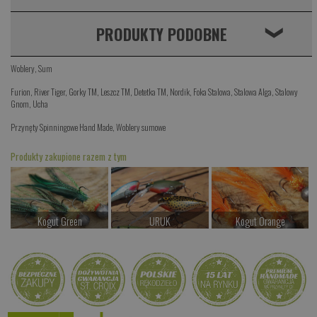
PRODUKTY PODOBNE
❮
Woblery
,
Sum
Furion
,
River Tiger
,
Gorky TM
,
Leszcz TM
,
Detetka TM
,
Nordik
,
Foka Stalowa
,
Stalowa Alga
,
Stalowy
Gnom
,
Ucha
Przynęty Spinningowe Hand Made
,
Woblery sumowe
Produkty zakupione razem z tym
Kogut Green
URUK
Kogut Orange
od 24.00 PLN
od 69.00 PLN
od 24.00 PLN
Kup teraz >
Kup teraz >
Kup teraz >
Lucer
od 59.00 PLN