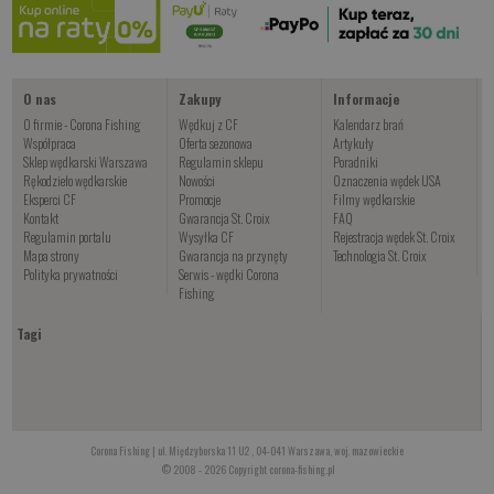
Kup teraz >
O nas
Zakupy
Informacje
O firmie - Corona Fishing
Wędkuj z CF
Kalendarz brań
Współpraca
Oferta sezonowa
Artykuły
Sklep wędkarski Warszawa
Regulamin sklepu
Poradniki
Rękodzieło wędkarskie
Nowości
Oznaczenia wędek USA
Eksperci CF
Promocje
Filmy wędkarskie
Kontakt
Gwarancja St. Croix
FAQ
Regulamin portalu
Wysyłka CF
Rejestracja wędek St. Croix
Mapa strony
Gwarancja na przynęty
Technologia St. Croix
Polityka prywatności
Serwis - wędki Corona
Fishing
Tagi
Corona Fishing | ul. Międzyborska 11 U2 , 04-041 Warszawa, woj. mazowieckie
© 2008 - 2026 Copyright corona-fishing.pl