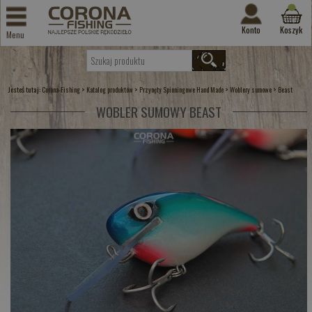
Konto
Koszyk
Menu
Jesteś tutaj:
>
>
>
>
Corona-Fishing
Katalog produktów
Przynęty Spinningowe Hand Made
Woblery sumowe
Beast
WOBLER SUMOWY BEAST