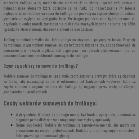
szczegóły trollingu w tej metodzie nie możemy iść na skróty i oprzeć swój zestaw o
najmocniejsze elementy które dostępne sa na rynku bo nazwyczajenie jw świecie
najlepsze nawet woblery na suma do trollingu nie pozwolą na zejście choćby na zadana
głębokość ze względu na zbyt gruba linkę. Po drugiej jednak stronie będziemy mieli do
czynienia z koniecznością zastosowanie piekielnie mocnych
kotwice na suma
czy kółka
łącznikowe które stanowią kluczowy element całego zestawu.
Trolling to technika wędkarska, która polega na ciągnięciu przynęty za łodzią. Przynęty
do trollingu, w tym woblery sumowe, muszą być zaprojektowane tak, aby zachowywać się
poprawnie przy różnych prędkościach ciągnięcia i na różnych głębokościach. Oto, co
powinieneś wiedzieć o woblerach sumowych do trollingu:
Czym są woblery sumowe do trollingu?
Woblery sumowe do trollingu to specjalnie zaprojektowane przynęty, które są ciągnięte
za łodzią, aby przyciągnąć sumy. W odróżnieniu od tradycyjnych woblerów, które są
zwykle rzucane i zwijane, woblery do trollingu są ciągnięte przez wodę na różnych
głębokościach i prędkościach.
Cechy woblerów sumowych do trollingu:
Wytrzymałość: Woblery do trollingu muszą być bardzo wytrzymałe, ponieważ są
ciągnięte przez dłuższy czas i mogą napotkać większy opór wody.
Różne głębokości: Woblery do trollingu są zaprojektowane tak, aby mogły być
prowadzone na różnych głębokościach. Niektóre z nich mają regulowane stery,
które pozwalają im nurkować głębiej.