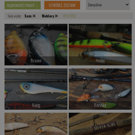
STWÓRZ ZESTAW
GŁĘBOKOŚĆ PRACY
Twój wybór:
Sum
Woblery
WYCZYŚĆ
Braxen
Hodor
od 177.00 PLN
od 127.00 PLN
Kup teraz >
Kup teraz >
Kung
Baryłka
od 147.00 PLN
od 77.00 PLN
Kup teraz >
Kup teraz >