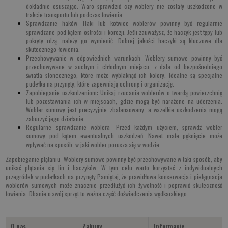
dokładnie osuszając. Waro sprawdzić czy woblery nie zostały uszkodzone w
trakcie transportu lub podczas łowienia
Sprawdzanie haków: Haki lub kotwice woblerów powinny być regularnie
sprawdzane pod kątem ostrości i korozji. Jeśli zauważysz, że haczyk jest tępy lub
pokryty rdzą, należy go wymienić. Dobrej jakości haczyki są kluczowe dla
skutecznego łowienia.
Przechowywanie w odpowiednich warunkach: Woblery sumowe powinny być
przechowywane w suchym i chłodnym miejscu, z dala od bezpośredniego
światła słonecznego, które może wyblaknąć ich kolory. Idealne są specjalne
pudełka na przynęty, które zapewniają ochronę i organizację.
Zapobieganie uszkodzeniom: Unikaj rzucania woblerów o twardą powierzchnię
lub pozostawiania ich w miejscach, gdzie mogą być narażone na uderzenia.
Wobler sumowy jest precyzyjnie zbalansowany, a wszelkie uszkodzenia mogą
zaburzyć jego działanie.
Regularne sprawdzanie woblera: Przed każdym użyciem, sprawdź wobler
sumowy pod kątem ewentualnych uszkodzeń. Nawet małe pęknięcie może
wpływać na sposób, w jaki wobler porusza się w wodzie.
Zapobieganie plątaniu: Woblery sumowe powinny być przechowywane w taki sposób, aby
unikać plątania się lin i haczyków. W tym celu warto korzystać z indywidualnych
przegródek w pudełkach na przynęty.Pamiętaj, że prawidłowa konserwacja i pielęgnacja
woblerów sumowych może znacznie przedłużyć ich żywotność i poprawić skuteczność
łowienia. Dbanie o swój sprzęt to ważna część doświadczenia wędkarskiego.
O nas
Zakupy
Informacje