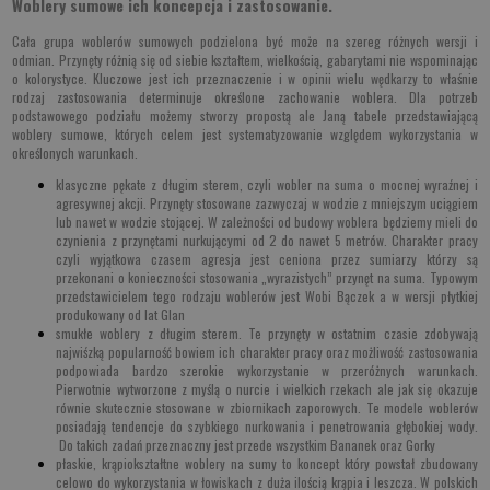
Woblery sumowe ich koncepcja i zastosowanie.
Cała grupa woblerów sumowych podzielona być może na szereg różnych wersji i
odmian. Przynęty różnią się od siebie kształtem, wielkością, gabarytami nie wspominając
o kolorystyce. Kluczowe jest ich przeznaczenie i w opinii wielu wędkarzy to właśnie
rodzaj zastosowania determinuje określone zachowanie woblera. Dla potrzeb
podstawowego podziału możemy stworzy propostą ale Janą tabele przedstawiającą
woblery sumowe, których celem jest systematyzowanie względem wykorzystania w
określonych warunkach.
klasyczne pękate z długim sterem
, czyli
wobler na suma
o mocnej wyraźnej i
agresywnej akcji. Przynęty stosowane zazwyczaj w wodzie z mniejszym uciągiem
lub nawet w wodzie stojącej. W zależności od budowy woblera będziemy mieli do
czynienia z przynętami nurkującymi od 2 do nawet 5 metrów. Charakter pracy
czyli wyjątkowa czasem agresja jest ceniona przez sumiarzy którzy są
przekonani o konieczności stosowania „wyrazistych” przynęt na suma. Typowym
przedstawicielem tego rodzaju woblerów jest Wobi Bączek a w wersji płytkiej
produkowany od lat Glan
smukłe woblery z długim sterem
. Te przynęty w ostatnim czasie zdobywają
najwiśzką popularność bowiem ich charakter pracy oraz możliwość zastosowania
podpowiada bardzo szerokie wykorzystanie w przeróżnych warunkach.
Pierwotnie wytworzone z myślą o nurcie i wielkich rzekach ale jak się okazuje
równie skutecznie stosowane w zbiornikach zaporowych. Te modele woblerów
posiadają tendencje do szybkiego nurkowania i penetrowania głębokiej wody.
Do takich zadań przeznaczny jest przede wszystkim
Bananek
oraz Gorky
płaskie, krąpiokształtne woblery
na sumy to koncept który powstał zbudowany
celowo do wykorzystania w łowiskach z duża ilością krąpia i leszcza. W polskich