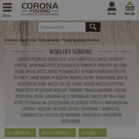
Konto
Koszyk
Menu
Jesteś tutaj:
>
>
Corona-Fishing
Katalog produktów
Przynęty Spinningowe Hand Made
WOBLERY SUMOWE
ESENCJA POLSKIEGO RĘKODZIEŁA, CZYLI NAJWYŻSZEJ JAKOŚCI WOBLERY
SUMOWE, WYKONANE PRZEZ DOSKONAŁYCH SUMIARZY. WOBLERY NA SUMA,
KTÓRE SWOJĄ SKUTECZNOŚĆ POTWIERDZIŁY SETKAMI REKORDOWYCH RYB.
PRZYNĘTY ZNANE NIEMAL W KAŻDYM ZAKĄTKU POLSKI I TRAKTOWANE JAKO TE,
OD KTÓRYCH SUMY NALEŻY ZACZĄĆ ŁOWIĆ. WŚRÓD NASZYCH PRZYNĘT
ZNAJDZIECIE WYJĄTKOWE WOBLERY SUMOWE TOMASZA MIERNIKA I WOJTKA
BISZCZUKA, KTÓRE UZNAWANE SĄ ZA NAJBARDZIEJ SKUTECZNE ORAZ TAKIE,
KTÓRE POZWALAJĄ NA ZASTOSOWANIE W SZEREGU RÓŻNYCH WARUNKÓW NA
ŁOWISKU. WOBLERY NA SUMA ZOSTAŁY WYKONANE Z NAJWYŻSZĄ
STARANNOŚCIĄ I CECHUJĄ SIĘ OGROMNĄ TRWAŁOŚCIĄ I PANCERNYM
ZBROJENIEM.
GATUNEK RYBY
RODZAJ PRZYNĘTY
DŁUGOŚĆ