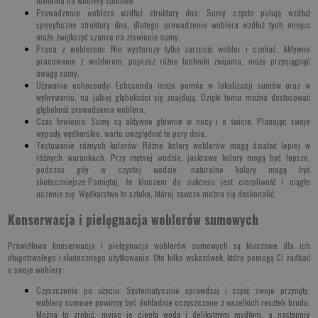
łowienia na woblery sumowe.
Prowadzenie woblera wzdłuż struktury dna
: Sumy często polują wzdłuż
specyficzne struktury dna, dlatego prowadzenie woblera wzdłuż tych miejsc
może zwiększyć szanse na złowienie sumy.
Praca z woblerem
: Nie wystarczy tylko zarzucić wobler i czekać. Aktywne
pracowanie z woblerem, poprzez różne techniki zwijania, może przyciągnąć
uwagę sumy.
Używanie echosondy
: Echosonda może pomóc w lokalizacji sumów oraz w
wykrywaniu, na jakiej głębokości się znajdują. Dzięki temu można dostosować
głębokość prowadzenia woblera.
Czas łowienia
: Sumy są aktywne głównie w nocy i o świcie. Planując swoje
wypady wędkarskie, warto uwzględnić te pory dnia.
Testowanie różnych kolorów
: Różne kolory woblerów mogą działać lepiej w
różnych warunkach. Przy mętnej wodzie, jaskrawe kolory mogą być lepsze,
podczas gdy w czystej wodzie, naturalne kolory mogą być
skuteczniejsze.Pamiętaj, że kluczem do sukcesu jest cierpliwość i ciągłe
uczenie się. Wędkarstwo to sztuka, której zawsze można się doskonalić.
Konserwacja i pielęgnacja woblerów sumowych
Prawidłowa konserwacja i pielęgnacja woblerów sumowych są kluczowe dla ich
długotrwałego i skutecznego użytkowania. Oto kilka wskazówek, które pomogą Ci zadbać
o swoje woblery:
Czyszczenie po użyciu: Systematycznie sprawdzaj i czyść swoje przynęty,
woblery sumowe powinny być dokładnie oczyszczone z wszelkich resztek brudu.
Można to zrobić, myjąc je ciepłą wodą i delikatnym mydłem, a następnie