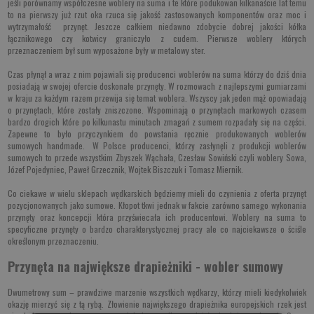
jeśli porównamy współczesne woblery na suma i te które podukowan kilkanaście lat temu
to na pierwszy już rzut oka rzuca się jakość zastosowanych komponentów oraz moc i
wytrzymałość przynęt. Jeszcze całkiem niedawno zdobycie dobrej jakości kółka
łącznikowego czy kotwicy graniczyło z cudem. Pierwsze woblery których
przeznaczeniem był
sum
wyposażone były w metalowy ster.
Czas płynął a wraz z nim pojawiali się producenci woblerów na suma którzy do dziś dnia
posiadają w swojej ofercie doskonałe przynęty. W rozmowach z najlepszymi gumiarzami
w kraju za każdym razem przewija się temat woblera. Wszyscy jak jeden mąż opowiadają
o przynętach, które zostały zniszczone. Wspominają o
przynętach markowych czasem
bardzo drogich które po kilkunastu minutach zmagań z sumem rozpadały się na części
.
Zapewne to było przyczynkiem do powstania ręcznie produkowanych woblerów
sumowych handmade. W Polsce producenci, którzy zasłynęli z produkcji woblerów
sumowych to przede wszystkim Zbyszek Wąchała, Czesław Sowiński czyli woblery Sowa,
Józef Pojedyniec, Paweł Grzecznik, Wojtek Biszczuk i Tomasz Miernik.
Co ciekawe w wielu sklepach wędkarskich będziemy mieli do czynienia z oferta przynęt
pozycjonowanych jako sumowe. Kłopot tkwi jednak w fakcie zarówno samego wykonania
przynęty oraz koncepcji która przyświecała ich producentowi. Woblery na suma to
specyficzne przynęty o bardzo charakterystycznej pracy ale co najciekawsze o ściśle
określonym przeznaczeniu.
Przynęta na największe drapieżniki - wobler sumowy
Dwumetrowy sum – prawdziwe marzenie wszystkich wędkarzy, którzy mieli kiedykolwiek
okazję mierzyć się z tą rybą. Złowienie największego drapieżnika europejskich rzek jest