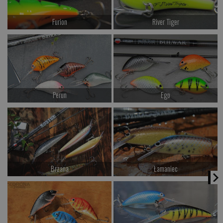
Furion
River Tiger
od 94.00 PLN
od 94.00 PLN
Kup teraz >
Kup teraz >
Perun
Ego
od 54.00 PLN
od 72.00 PLN
Kup teraz >
Kup teraz >
Brzana
Łamaniec
od 64.00 PLN
od 87.00 PLN
Kup teraz >
Kup teraz >