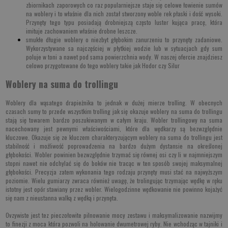
zbiornikach zaporowych co raz popularniejsze staje się celowe łowienie sumów
na woblery i to właśnie dla nich został stworzony woble rek płaski i dość wysoki.
Przynęty tego typu posiadają drobniejszą często luster kująca pracę, która
imituje zachowaniem właśnie drobne leszcze.
smukłe długie woblery
o niezbyt głębokim zanurzeniu to przynęty zadaniowe.
Wykorzystywane sa najczęściej w płytkiej wodzie lub w sytuacjach gdy sum
poluje w toni a nawet pod sama powierzchnia wody. W naszej ofercie znajdziesz
celowo przygotowane do tego woblery takie jak
Hodor
czy Silur
Woblery na suma do trollingu
Woblery dla wąsatego drapieżnika to jednak w dużej mierze trolling. W obecnych
czasach sumy to przede wszystkim trolling jak się okazuje woblery na suma do trollingu
stają się towarem bardzo poszukiwanym w całym kraju. Wobler trollingowy na suma
nacechowany jest pewnymi właściwościami, które dla wędkarzy są bezwzględnie
kluczowe. Okazuje się ze
kluczem charakteryzującym woblery na suma do trollingu jest
stabilność i możliwość poprowadzenia
na bardzo dużym dystansie na określonej
głębokości. Wobler powinien bezwzględnie trzymać się równej osi czy li w najmniejszym
stopni nawet nie odchylać się do boków nie tracąc w ten sposób swojej maksymalnej
głębokości. Precyzja zatem wykonania tego rodzaju przynęty musi stać na najwyższym
poziomie. Wielu gumiarzy zwraca również uwagę, że trolingując trzymając wędkę w ręku
istotny jest opór stawiany przez wobler. Wielogodzinne wędkowanie nie powinno kojażyć
się nam z nieustanna walką z wędką i przynęta.
Ovzywiste jest tez pieczołowite pilnowanie mocy zestawu i maksymalizowanie nazwijmy
to finezji z moca która pozwoli na holowanie dwumetrowej ryby. Nie wchodząc w tajniki i