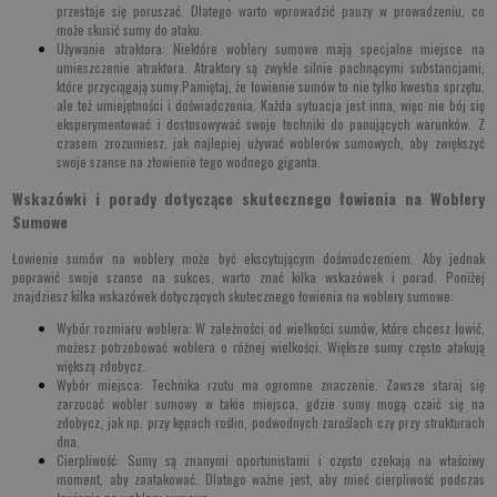
przestaje się poruszać. Dlatego warto wprowadzić pauzy w prowadzeniu, co
może skusić sumy do ataku.
Używanie atraktora
: Niektóre woblery sumowe mają specjalne miejsce na
umieszczenie atraktora. Atraktory są zwykle silnie pachnącymi substancjami,
które przyciągają sumy.Pamiętaj, że łowienie sumów to nie tylko kwestia sprzętu,
ale też umiejętności i doświadczenia. Każda sytuacja jest inna, więc nie bój się
eksperymentować i dostosowywać swoje techniki do panujących warunków. Z
czasem zrozumiesz, jak najlepiej używać woblerów sumowych, aby zwiększyć
swoje szanse na złowienie tego wodnego giganta.
Wskazówki i porady dotyczące skutecznego łowienia na Woblery
Sumowe
Łowienie sumów na woblery może być ekscytującym doświadczeniem. Aby jednak
poprawić swoje szanse na sukces, warto znać kilka wskazówek i porad. Poniżej
znajdziesz kilka wskazówek dotyczących skutecznego łowienia na woblery sumowe:
Wybór rozmiaru woblera
: W zależności od wielkości sumów, które chcesz łowić,
możesz potrzebować woblera o różnej wielkości. Większe sumy często atakują
większą zdobycz.
Wybór miejsca
: Technika rzutu ma ogromne znaczenie. Zawsze staraj się
zarzucać wobler sumowy w takie miejsca, gdzie sumy mogą czaić się na
zdobycz, jak np. przy kępach roślin, podwodnych zaroślach czy przy strukturach
dna.
Cierpliwość
: Sumy są znanymi oportunistami i często czekają na właściwy
moment, aby zaatakować. Dlatego ważne jest, aby mieć cierpliwość podczas