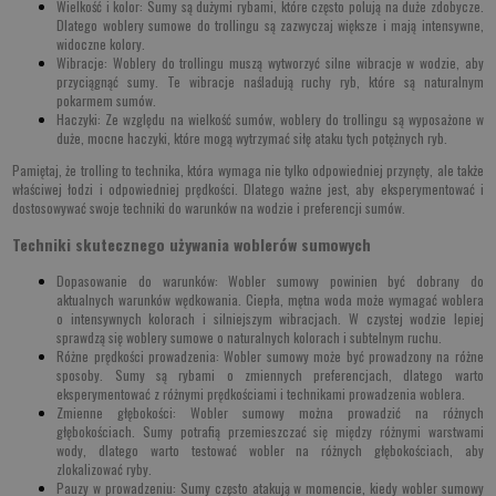
Wielkość i kolor: Sumy są dużymi rybami, które często polują na duże zdobycze.
Dlatego woblery sumowe do trollingu są zazwyczaj większe i mają intensywne,
widoczne kolory.
Wibracje: Woblery do trollingu muszą wytworzyć silne wibracje w wodzie, aby
przyciągnąć sumy. Te wibracje naśladują ruchy ryb, które są naturalnym
pokarmem sumów.
Haczyki: Ze względu na wielkość sumów, woblery do trollingu są wyposażone w
duże, mocne haczyki, które mogą wytrzymać siłę ataku tych potężnych ryb.
Pamiętaj, że trolling to technika, która wymaga nie tylko odpowiedniej przynęty, ale także
właściwej łodzi i odpowiedniej prędkości. Dlatego ważne jest, aby eksperymentować i
dostosowywać swoje techniki do warunków na wodzie i preferencji sumów.
Techniki skutecznego używania woblerów sumowych
Dopasowanie do warunków
: Wobler sumowy powinien być dobrany do
aktualnych warunków wędkowania. Ciepła, mętna woda może wymagać woblera
o intensywnych kolorach i silniejszym wibracjach. W czystej wodzie lepiej
sprawdzą się woblery sumowe o naturalnych kolorach i subtelnym ruchu.
Różne prędkości prowadzenia
: Wobler sumowy może być prowadzony na różne
sposoby. Sumy są rybami o zmiennych preferencjach, dlatego warto
eksperymentować z różnymi prędkościami i technikami prowadzenia woblera.
Zmienne głębokości
: Wobler sumowy można prowadzić na różnych
głębokościach. Sumy potrafią przemieszczać się między różnymi warstwami
wody, dlatego warto testować wobler na różnych głębokościach, aby
zlokalizować ryby.
Pauzy w prowadzeniu
: Sumy często atakują w momencie, kiedy wobler sumowy