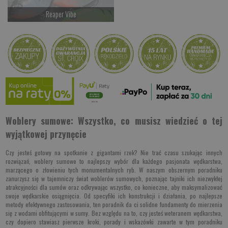
Reaper Vibe
Czekamy na dostawę
Kup teraz >
Woblery sumowe: Wszystko, co musisz wiedzieć o tej
wyjątkowej przynęcie
Czy jesteś gotowy na spotkanie z gigantami rzek? Nie trać czasu szukając innych
rozwiązań, woblery sumowe to najlepszy wybór dla każdego pasjonata wędkarstwa,
marzącego o złowieniu tych monumentalnych ryb. W naszym obszernym poradniku
zanurzysz się w tajemniczy świat woblerów sumowych, poznając tajniki ich niezwykłej
atrakcyjności dla sumów oraz odkrywając wszystko, co konieczne, aby maksymalizować
swoje wędkarskie osiągnięcia. Od specyfiki ich konstrukcji i działania, po najlepsze
metody efektywnego zastosowania, ten poradnik da ci solidne fundamenty do mierzenia
się z wodami obfitującymi w sumy. Bez względu na to, czy jesteś weteranem wędkarstwa,
czy dopiero stawiasz pierwsze kroki, porady i wskazówki zawarte w tym poradniku