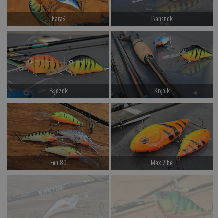
Karaś
Bananek
od 64.00 PLN
od 87.00 PLN
Kup teraz >
Kup teraz >
Bączek
Krąpik
od 87.00 PLN
od 87.00 PLN
Kup teraz >
Kup teraz >
Fen 80
Max Vibe
od 42.00 PLN
od 67.00 PLN
Kup teraz >
Kup teraz >