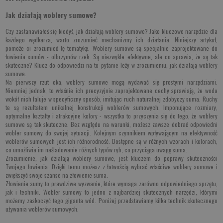
Jak działają woblery sumowe?
Czy zastanawiałeś się kiedyś, jak działają woblery sumowe? Jako kluczowe narzędzie dla
każdego wędkarza, warto zrozumieć mechanizmy ich działania. Niniejszy artykuł,
pomoże ci zrozumieć tę tematykę. Woblery sumowe są specjalnie zaprojektowane do
łowienia sumów - olbrzymów rzek. Są niezwykle efektywne, ale co sprawia, że są tak
skuteczne? Klucz do odpowiedzi na to pytanie leży w zrozumieniu, jak działają woblery
sumowe.
Na pierwszy rzut oka, woblery sumowe mogą wydawać się prostymi narzędziami.
Niemniej jednak, to właśnie ich precyzyjnie zaprojektowane cechy sprawiają, że woda
wokół nich faluje w specyficzny sposób, imitując ruch naturalnej zdobyczy suma. Ruchy
te są rezultatem unikalnej konstrukcji woblerów sumowych. Imponujące rozmiary,
optymalne kształty i atrakcyjne kolory - wszystko to przyczynia się do tego, że woblery
sumowe są tak skuteczne. Bez względu na warunki, możesz zawsze dobrać odpowiedni
wobler sumowy do swojej sytuacji. Kolejnym czynnikiem wpływającym na efektywność
woblerów sumowych jest ich różnorodność. Dostępne są w różnych wzorach i kolorach,
co umożliwia im naśladowanie różnych typów ryb, co przyciąga uwagę suma.
Zrozumienie, jak działają woblery sumowe, jest kluczem do poprawy skuteczności
Twojego łowienia. Dzięki temu możesz z łatwością wybrać właściwe woblery sumowe i
zwiększyć swoje szanse na złowienie suma.
Złowienie sumy to prawdziwe wyzwanie, które wymaga zarówno odpowiedniego sprzętu,
jak i techniki. Wobler sumowy to jedno z najbardziej skutecznych narzędzi, którymi
możemy zaskoczyć tego giganta wód. Poniżej przedstawiamy kilka technik skutecznego
używania woblerów sumowych.