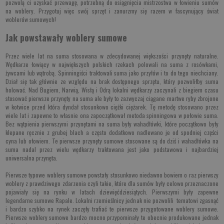
pozwolą ci uzyskać przewagę, potrzebną do osiągnięcia mistrzostwa w łowieniu sumów
na woblery. Przygotuj więc swój sprzęt i zanurzmy się razem w fascynujący świat
woblerów sumowych!
Jak powstawały woblery sumowe
Przez wiele lat na suma stosowana w zdecydowanej większości przynęty naturalne.
Wędkarze łowiący w największych polskich rzekach polowali na suma z rosówkami,
żywcami lub wątrobą. Spinningiści traktowali suma jako przyłów i to do tego niechciany.
Dział się tak głównie ze względu na brak dostępnego sprzętu, który pozwoliłby suma
holować. Nad Bugiem, Narwią, Wisłą i Odrą lokalni wędkarzy zaczynali z biegiem czasu
stosować pierwsze przynęty na suma ale były to zazwyczaj ciągane martwe ryby zbrojone
w kotwice przed która dyndał stosunkowo ciężki ciężarek. Tę metodę stosowano przez
wiele lat i zapewne to własnie ona zapoczątkował metoda spinningowa w połowie suma.
Bez wątpienia pierwszymi przynętami na suma były wahadłówki, które początkowo były
klepane ręcznie z grubej blach a często dodatkowo nadlewano je od spodniej części
cyna lub ołowiem. Te pierwsze p
rzynęty sumowe stosowane są do dziś i
wahadłówka na
suma
nadal przez wielu wędkarzy traktowana jest jako podstawowa
i najbardziej
uniwersalna przynęta.
Pierwsze
typowe woblery sumowe powstały stosunkowo niedawno
bowiem o raz pierwszy
woblery
z prawdziwego zdarzenia czyli takie, które dla sumów były celowo przeznaczone
pojawiały się na rynku w latach dziewięćdziesiątych. Pierwszymi były zapewne
legendarne sumowe Rapale. Lokalni rzemieślnicy jednak nie pozwolili tematowi zgasnąć
i bardzo szybko na rynek zaczęły trafiać te pierwsze przygotowane woblery sumowe.
Pierwsze woblery sumowe bardzo mocno przypominały te obecnie produkowane jednak