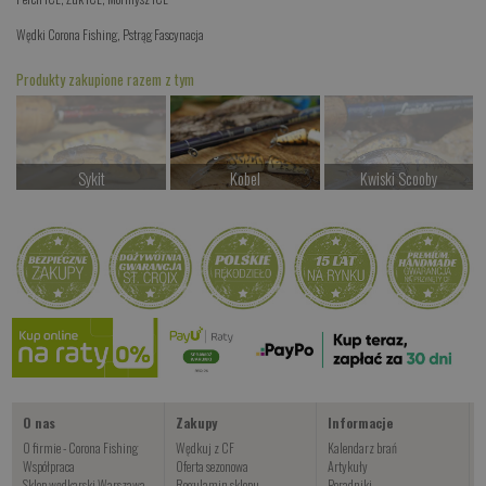
Wędki Corona Fishing
,
Pstrąg Fascynacja
Produkty zakupione razem z tym
Sykit
Kobel
Kwiski Scooby
Czekamy na dostawę
od 64.00 PLN
Czekamy na dostawę
Kup teraz >
Kup teraz >
Kup teraz >
Fiske
od 28.00 PLN
Kup teraz >
O nas
Zakupy
Informacje
O firmie - Corona Fishing
Wędkuj z CF
Kalendarz brań
Współpraca
Oferta sezonowa
Artykuły
Sklep wędkarski Warszawa
Regulamin sklepu
Poradniki