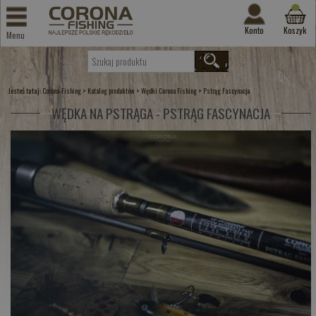
Konto
Koszyk
Menu
Jesteś tutaj:
>
>
>
Corona-Fishing
Katalog produktów
Wędki Corona Fishing
Pstrąg Fascynacja
WĘDKA NA PSTRĄGA - PSTRĄG FASCYNACJA