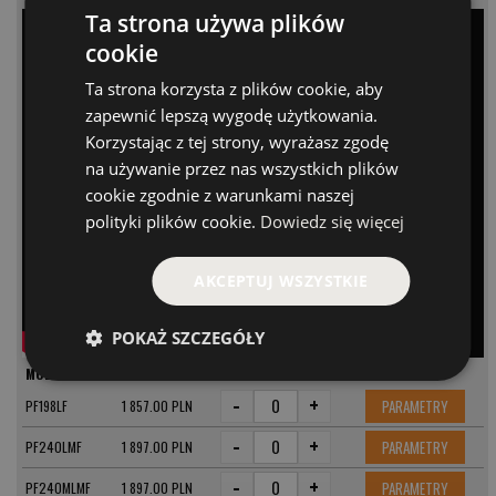
Ta strona używa plików
cookie
Ta strona korzysta z plików cookie, aby
zapewnić lepszą wygodę użytkowania.
Korzystając z tej strony, wyrażasz zgodę
na używanie przez nas wszystkich plików
cookie zgodnie z warunkami naszej
polityki plików cookie.
Dowiedz się więcej
AKCEPTUJ WSZYSTKIE
POKAŻ SZCZEGÓŁY
MODEL
CENA
-
+
PARAMETRY
PF198LF
1 857.00 PLN
-
+
PARAMETRY
PF240LMF
1 897.00 PLN
-
+
PARAMETRY
PF240MLMF
1 897.00 PLN