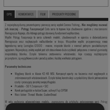
OPIS
KOMENTARZE
FILM
PRODUKTY PODOBNE
Z największą dumą prezentujemy pierwszą serię wędek Corona Fishing…
Nie mogliśmy nazwać
ich inaczej - Pstrąg Fascynacja!
Cała seria to topowe kije zbudowane zgodnie z marzeniami
Remigiusza Kopieja, dla którego pstrągi stanowią fundament wędkarstwa.
Wędki Pstrąg Fascynacja to seria czterech modeli, zbudowanych w oparciu o doświadczenia
Remigiusza oraz najlepszych rodbuilderów w kraju. Wszystkie wędki przypominają nieco
legendarną serię Lamiglas G1000 - mocne, mięsiste blanki z niemal pełnym parabolicznym
ugięciem. Największą zaletą wędek jest ich stosunkowo duża szybkość połączona z niemal gumiastą
mięsistością blanku. Dzięki takiemu zestawieniu właściwości, kije rzucają najlżejszymi
przynętami, są wyjątkowo czułe i poradzą sobie z każdej wielkości pstrągiem.
Parametry techniczne:
Węglowy blank w klasie 42-48 MSI. Kompozyt oparty na łaczeniu mat węglowych o
zróżnicowanych właściowściach. Dzięki takiej konstrukcji uzyskaliśmy blank jednocześnie
czuły i pracujący po całej swojej długości.
Przelotki – S6 Y Zirconium + SIC
Korek portugalski w kalsie Super, uchwyt Fuji DPSM
Nici i lakier: Thread Master, GudenBroad
W celu wybrania odpowiedniego modelu, zapraszamy do artykułu poświęconego serii
Pstrąg
Fasycnacja - kliknij tutaj