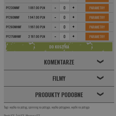
-
+
PARAMETRY
PF230MMF
1 897.00 PLN
-
+
PARAMETRY
PF260MMF
1 947.00 PLN
-
+
PARAMETRY
PF260MHMF
1 997.00 PLN
-
+
PARAMETRY
PF275MHMF
2 197.00 PLN
KOMENTARZE
❮
FILMY
❮
PRODUKTY PODOBNE
❮
Tagi:
wędka na pstrąg
,
spinning na pstrąga
,
wędka pstrągowa
,
wędki na pstrąga
Perch ICE
,
Żuk ICE
,
Mormysz ICE