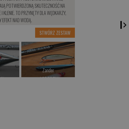
K MAJĄ POTWIERDZONĄ SKUTECZNOŚĆ NA
 I KLENIE. TO PRZYNĘTY DLA WĘDKARZY,
Y EFEKT NAD WODĄ.
STWÓRZ ZESTAW
Zander
LN
od 39.00 PLN
>
Kup teraz >