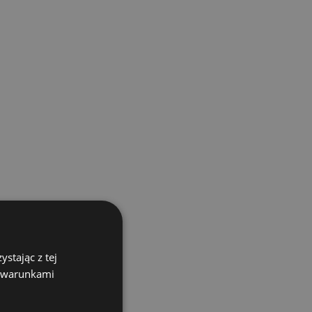
stając z tej
z warunkami