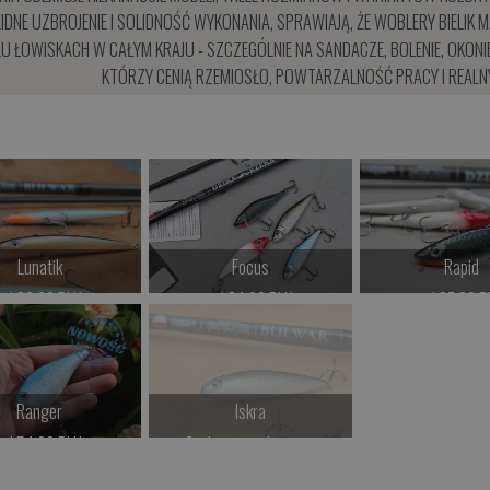
IDNE UZBROJENIE I SOLIDNOŚĆ WYKONANIA, SPRAWIAJĄ, ŻE WOBLERY BIELI
U ŁOWISKACH W CAŁYM KRAJU - SZCZEGÓLNIE NA SANDACZE, BOLENIE, OKONIE
KTÓRZY CENIĄ RZEMIOSŁO, POWTARZALNOŚĆ PRACY I REALN
Lunatik
Focus
Rapid
od 36.00 PLN
od 34.00 PLN
od 37.00 P
Kup teraz >
Kup teraz >
Kup teraz 
Ranger
Iskra
od 54.00 PLN
Czekamy na dostawę