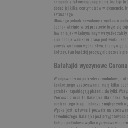
sklepach z łatwością znajdziemy też kije kr
dodać jej kilka centymetrów w elemencie, 
sztucznego.
Dlaczego jednak zawodnicy i wędkarze podlod
Jednak właśnie w tej prostocie kryje się ta
łowienia jak w żadnym innym wszystko zależy 
i on nadaje wabikowi pracę pod wodą. Jest t
prawdziwa forma wędkarstwa. Znamy więc już o
krótszy, tym bardziej precyzyjnie pozwala pr
Bałałajki wyczynowe Corona
W odpowiedzi na potrzeby zawodników, profe
konkretnego zastosowania, mają kilka cech
przelotki zapobiegają plątaniu się żyłki. Ws
Pierwsza z nich to
Bałałajka Ukraińska
. Na
mistrza tego kraju i jednego z najlepszych w
Wędka jest sztywna i pozwala na stosowani
zawodniczego. Bałałajka jest przygotowana p
Kolejna podlodowa wędka wyczynowa w nasze