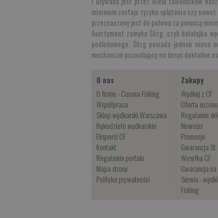
i używana jest przez wielu zawodników nasze
minimum zostaje ryzyko splątania czy nawet z
przeznaczony jest do połowu za pomocą mor
Asortyment zamyka
Ślizg
, czyli bałałajka 
podlodowego. Ślizg posiada jednak nieco m
mechanizm pozwalający na dosyć dokładne us
O nas
Zakupy
O firmie - Corona Fishing
Wędkuj z CF
Współpraca
Oferta sezon
Sklep wędkarski Warszawa
Regulamin sk
Rękodzieło wędkarskie
Nowości
Eksperci CF
Promocje
Kontakt
Gwarancja St.
Regulamin portalu
Wysyłka CF
Mapa strony
Gwarancja na 
Polityka prywatności
Serwis - wędk
Fishing