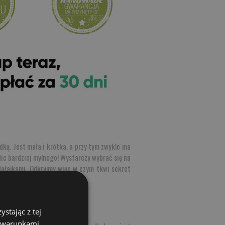
ą. Jest mała i krótka, a przy tym zwykle ma
ic bardziej mylnego! Wystarczy wybrać się na
łałajkami. Odkryjmy więc w czym tkwi sekret
stając z tej
z warunkami