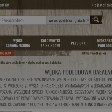
ontakt
Nie jesteś za
WĘDKI
KOŁOWROTKI
WĘDKARS
PLECIONKI
CORONA FISHING
SPINNINGOWE
PODLODO
DOSTAWA
Artykuły wędkarskie
>
dkarstwo podlodowe
Wędka podlodowa bałałajka
WĘDKA PODLODOWA BAŁAŁA
ALISTYCZNE I RĘCZNIE WYKONYWANE WĘDKI PODLODOWE SŁUŻĄCE DO PR
KI. STWORZONE Z MYŚLĄ O NAJBARDZIEJ WYMAGAJĄCYCH WĘDKARZACH.
WDZANA WZGLĘDEM SWOJEJ FUNKCJONALNOŚCI. SZCZYTÓWKI WĘDEK SĄ
COWAŁY I NIE POWODOWAŁY ZERWANIA ZESTAWU. WYPOSAŻONE W MALEŃKIE 
ANKU CO ZAPOBIEGA PLĄTANIU ZESTAWU. LEKKIE I BARDZO FUNKCJONALNE W