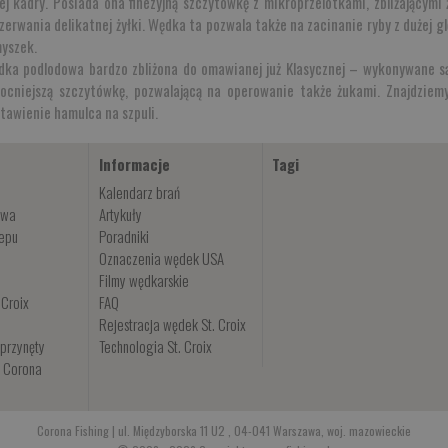
j kadry. Posiada ona finezyjną szczytówkę z mikroprzelotkami, zbliżającymi
erwania delikatnej żyłki. Wędka ta pozwala także na zacinanie ryby z dużej g
myszek.
wędka podlodowa bardzo zbliżona do omawianej już Klasycznej – wykonywane
ocniejszą szczytówkę, pozwalającą na operowanie także żukami. Znajdziem
tawienie hamulca na szpuli.
Informacje
Tagi
Kalendarz brań
owa
Artykuły
lepu
Poradniki
Oznaczenia wędek USA
Filmy wędkarskie
 Croix
FAQ
Rejestracja wędek St. Croix
przynęty
Technologia St. Croix
i Corona
Corona Fishing | ul. Międzyborska 11 U2 , 04-041 Warszawa, woj. mazowieckie