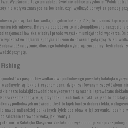
ótsze. Wyjaśnienie tego paradoksu świetnie oddaje przysłowie “Polak potraf
który nie wpływa znacząco na łowienie, czyli wydłużyć uchwyt za pomocą 
owi wybierają krótkie wędki, i ogólnie bałałajki? Są to przecież kije o pros
jemnica ich sukcesu. Bałałajka podlodowa to nieskomplikowane narzędzie, al
od znajomości łowiska, wiedzy i przede wszystkim umiejętności wędkarza. On b
o wędkarstwo najbardziej chyba zbliżone do łowienia gołą ręką. Wielu wędka
dpowiedź na pytanie, dlaczego bałałajki wybierają zawodnicy. Jeśli chodzi za
owadzić przynętę.
 Fishing
sjonalistów i pasjonatów wędkarstwa podlodowego powstały bałałajki wyczyn
 wspólnych: są lekkie i ergonomiczna, dzięki szlifowanym szczytówkom ni
zystkie nasze bałałajki zawodnicze wykonywane są ręcznie i sprawdzane dokład
jlepszą rekomendacją w jej przypadku niech będzie fakt, że jest to bałała
ędkarzy podlodowych na świecie. Jest to kijek bardzo drobny i lekki, o długośc
e nawet najbardziej delikatnych żyłek bez obaw o jej zerwanie, idealnie 
od założenie zarówno kiwoka, jak i wentyla.
j ofercie to
Bałałajka Klasyczna
. Została ona wykonana ręcznie przez jedneg