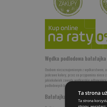
Wędka podlodowa bałałajka
Osobom niezaznajomionym z wędkarstwem, a t
jaskrawe kolory, przez co przypomina nieco 
jakiekolwiek zawody wędkarskie odbywające 
podlodowych bałałajek i ich popularności.
Ta strona u
Bałałajka podlodowa dla ni
Ta strona korzyst
strony, wyrażasz