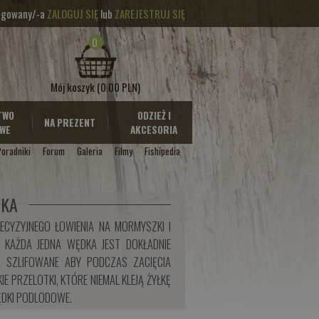
logowany/-a
ZALOGUJ SIĘ
lub
ZAREJESTRUJ SIĘ
0
Mój koszyk
(0.00 PLN)
TWO
ODZIEŻ I
NA PREZENT
WE
AKCESORIA
Poradniki
Forum
Galeria
Filmy
Fishipedia
JKA
ECYZYJNEGO ŁOWIENIA NA MORMYSZKI I
 KAŻDA JEDNA WĘDKA JEST DOKŁADNIE
 SZLIFOWANE ABY PODCZAS ZACIĘCIA
PRZELOTKI, KTÓRE NIEMAL KLEJĄ ŻYŁKĘ
ĘDKI PODLODOWE.