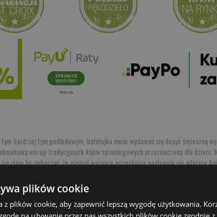
ym bardziej tym podlodowym, bałałajka może wydawać się dosyć śmieszną wędk
zabawkową wersję tradycyjnych kijów spinningowych przeznaczoną dla dzieci. N
się zimą by zobaczyć, że niemal wszyscy uczestnicy posługują się właśnie ba
żywa plików cookie
ewtajemniczonych
a z plików cookie, aby zapewnić lepszą wygodę użytkowania. Korzy
 zgodę na używanie przez nas wszystkich plików cookie zgodnie 