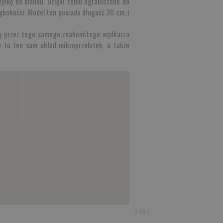
 żyłkę do blanku. Dzięki temu ograniczone do
lębokości. Model ten posiada długość 30 cm, i
 są przez tego samego znakomitego wędkarza
y tu ten sam układ mikroprzelotek, a także
2.56 s