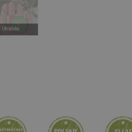
Ukraińska
kamy na dostawę
Kup teraz >