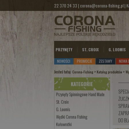
22 370 24 33
|
corona@corona-fishing.pl
|
K
PRZYNĘTY
ST. CROIX
G. LOOMIS
NOWOŚCI
PROMOCJE
ZESTAWY
NOWA 
Jesteś tutaj:
>
>
Corona-Fishing
Katalog produktów
Wę
KATEGORIE
SPECJ
Przynęty Spinningowe Hand Made
ŻUCZ
St. Croix
SPRA
G. Loomis
ZAPRA
Wędki Corona Fishing
DO BL
Kołowrotki