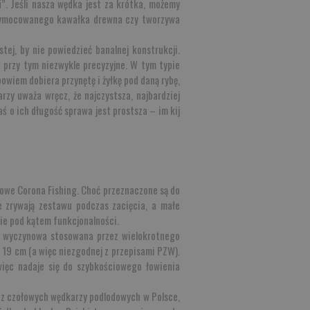
i”. Jeśli nasza wędka jest za krótka, możemy
przymocowanego kawałka drewna czy tworzywa
tej, by nie powiedzieć banalnej konstrukcji.
e przy tym niezwykle precyzyjne. W tym typie
owiem dobiera przynętę i żyłkę pod daną rybę,
rzy uważa wręcz, że najczystsza, najbardziej
ś o ich długość sprawa jest prostsza – im kij
owe Corona Fishing. Choć przeznaczone są do
e zrywają zestawu podczas zacięcia, a małe
nie pod kątem funkcjonalności.
jka wyczynowa stosowana przez wielokrotnego
i 19 cm (a więc niezgodnej z przepisami PZW).
więc nadaje się do szybkościowego łowienia
o z czołowych wędkarzy podlodowych w Polsce,