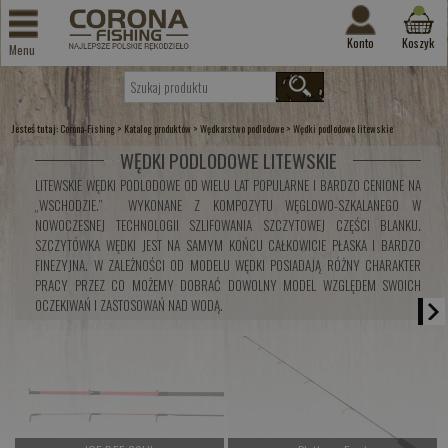
Konto
Koszyk
Menu
Jesteś tutaj:
>
>
>
Corona-Fishing
Katalog produktów
Wędkarstwo podlodowe
Wędki podlodowe litewskie
WĘDKI PODLODOWE LITEWSKIE
LITEWSKIE WĘDKI PODLODOWE OD WIELU LAT POPULARNE I BARDZO CENIONE NA
„WSCHODZIE.” WYKONANE Z KOMPOZYTU WĘGLOWO-SZKALANEGO W
NOWOCZESNEJ TECHNOLOGII SZLIFOWANIA SZCZYTOWEJ CZĘŚCI BLANKU.
SZCZYTÓWKA WĘDKI JEST NA SAMYM KOŃCU CAŁKOWICIE PŁASKA I BARDZO
FINEZYJNA. W ZALEŻNOŚCI OD MODELU WĘDKI POSIADAJĄ RÓŻNY CHARAKTER
PRACY PRZEZ CO MOŻEMY DOBRAĆ DOWOLNY MODEL WZGLĘDEM SWOICH
OCZEKIWAŃ I ZASTOSOWAŃ NAD WODĄ.