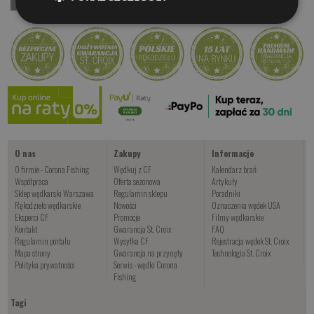
Czekamy na dostawę
Kup teraz >
O nas
Zakupy
Informacje
O firmie - Corona Fishing
Wędkuj z CF
Kalendarz brań
Współpraca
Oferta sezonowa
Artykuły
Sklep wędkarski Warszawa
Regulamin sklepu
Poradniki
Rękodzieło wędkarskie
Nowości
Oznaczenia wędek USA
Eksperci CF
Promocje
Filmy wędkarskie
Kontakt
Gwarancja St. Croix
FAQ
Regulamin portalu
Wysyłka CF
Rejestracja wędek St. Croix
Mapa strony
Gwarancja na przynęty
Technologia St. Croix
Polityka prywatności
Serwis - wędki Corona
Fishing
Tagi