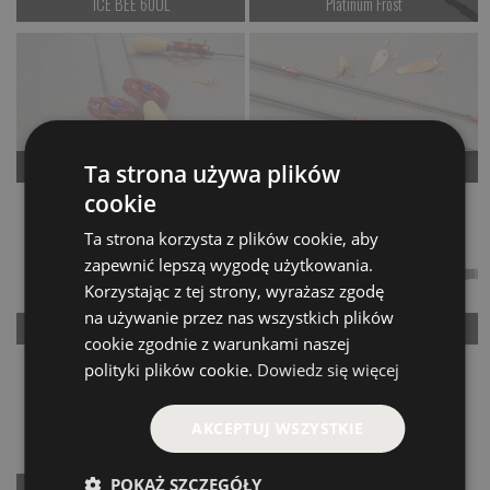
ICE BEE 60UL
Platinum Frost
Czekamy na dostawę
Czekamy na dostawę
Kup teraz >
Kup teraz >
Finka
Finka Tele
Ta strona używa plików
Czekamy na dostawę
Czekamy na dostawę
cookie
Ta strona korzysta z plików cookie, aby
Kup teraz >
Kup teraz >
zapewnić lepszą wygodę użytkowania.
Korzystając z tej strony, wyrażasz zgodę
na używanie przez nas wszystkich plików
ICE PIONEER 60ML
SUPER SENS 55XUL
cookie zgodnie z warunkami naszej
Czekamy na dostawę
Czekamy na dostawę
polityki plików cookie.
Dowiedz się więcej
Kup teraz >
Kup teraz >
AKCEPTUJ WSZYSTKIE
POKAŻ SZCZEGÓŁY
Ice Wind 60L