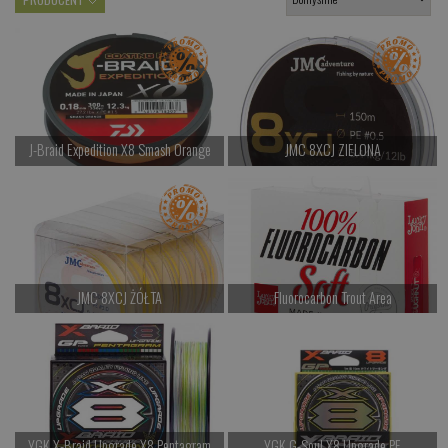
J-Braid Expedition X8 Smash Orange
JMC 8XCJ ZIELONA
od 87.00 PLN
od 87.00 PLN
Kup teraz >
Kup teraz >
JMC 8XCJ ŻÓŁTA
Fluorocarbon Trout Area
od 97.00 PLN
od 79.00 PLN
Kup teraz >
Kup teraz >
YGK X-Braid Upgrade X8 Pentagram
YGK G-Soul X8 Upgrade PE