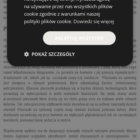
Innymi Japońskimi plecionkami spinningowymi są produkty firmy
Lucky John
, które są
na używanie przez nas wszystkich plików
wykonane zgodnie z najnowszymi trendami i technologiami. Firma ta jest szczególnie
ceniona w Rosji, a w Polsce zasłynęła przede wszystkim niskimi cenami swoich
cookie zgodnie z warunkami naszej
produktów.
polityki plików cookie.
Dowiedz się więcej
Plecionka na spining wady i zalety
AKCEPTUJ WSZYSTKIE
Plecionki wędkarskie idealnie sprawdzają się do spinningu. W przypadku metody
spinningowej operujemy całą masą przeróżnych przynęt ale w szczególnych
przypadkach będziemy musieli łowić dużymi i ciężkimi przynętami, które dodatkowo
POKAŻ SZCZEGÓŁY
należy posłać na duże odległości. Zatem grubsza i mocniejsza plecionka, sprawdzi się o
wiele lepiej niż klasyczna żyłka zwykle o mniejszej wytrzymałości. Plecionka spinningowa
charakteryzuje się swoją niezwykłą wytrzymałością w porównaniu z żyłką, której moc sięga
nawet kilkudziesięciu kilogramów, co pozwala na łowienie z jej pomocą największych i
drapieżnych ryb, takich jak np. szczupaki sumy czy sandacze. Plecionka na spinning
jest dostępna w różnych grubościach, które odpowiadają bardzo zróżnicowanej
wytrzymałości. Obecnie plecionki produkuje się w bardzo różnych technologiach, które
pozwalają na wykorzystanie w wielu metodach łowieniach. Na rynku mamy wiele
przeróżnych plecionek które dzielą się na różne grupy oraz co ciekawe wiele różnych
kolorów. Tak zabezpieczony użytkownik może decydować się na połowy naprawdę dużych
okazów! Plecionki na spinning często mają również bardziej jaskrawe kolory, które
doskonale sprawdzają się przy łowieniu na większych głębokościach lub na zarośniętych
łowiskach, ponieważ lepiej widać je w wodzie.
Współczesny wędkarz ma do dyspozycji dziesiątki różnych rodzajów plecionek, którym
można żaglować względem określonych metod stosowanych w spinningowaniu. Od