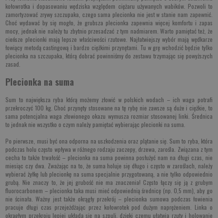
kołowrotka i dopasowaniu wędziska względem ciężaru używanych wabików. Pozwoli to
zamortyzować zrywy szczupaka, czego sama plecionka nie jest w stanie nam zapewnić.
Choć wydawać by się mogło, że grubsza plecionka zapewnia więcej komfortu i zapas
mocy, jednak nie należy tu zbytnio przesadzać z tym nadmiarem. Warto pamiętać też, że
cieńsze plecionki mają lepsze właściwości rzutowe. Najłatwiejszy wybór mają wędkarze
łowiący metodą castingową i bardzo ciężkimi przynętami. Tu w grę wchodzić będzie tylko
plecionka na szczupaka, którą dobrać powinniśmy do zestawu trzymając się powyższych
zasad.
Plecionka na suma
Sum to największa ryba którą możemy złowić w polskich wodach – ich waga potrafi
przekroczyć 100 kg. Choć przynęty stosowane na tę rybę nie zawsze są duże i ciężkie, to
sama potencjalna waga złowionego okazu wymusza rozmiar stosowanej linki. Średnica
to jednak nie wszystko o czym należy pamiętać wybierając plecionki na suma.
Po pierwsze, musi być ona odporna na uszkodzenia oraz plątanie się. Sum to ryba, która
podczas holu często wpływa w różnego rodzaju zaczepy, drzewa, zarośla. Związana z tym
cecha to także trwałość – plecionka na suma powinna posłużyć nam na długi czas, nie
miesiąc czy dwa. Zważając na to, że suma holuje się długo i często w zaroślach, należy
wybierać żyłkę lub plecionkę na suma specjalnie przygotowaną, a nie tylko odpowiednio
grubą. Nie znaczy to, że jej grubość nie ma znaczenia! Często łączy się ją z grubym
fluorocarbonem – plecionka taka musi mieć odpowiednią średnicę (np. 0,5 mm), aby go
nie ścinała. Ważny jest także okrągły przekrój – plecionka sumowa podczas łowienia
pracuje długi czas przejeżdżając przez kołowrotek pod dużym naprężeniem. Linka o
okrągłym przekroju lepiej układa się na szpuli, dzięki czemu ułatwia rzuty i holowanie