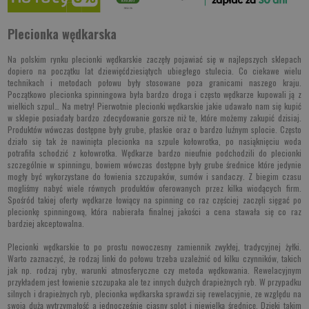
Plecionka wędkarska
Na polskim rynku plecionki wędkarskie zaczęły pojawiać się w najlepszych sklepach
dopiero na początku lat dziewięćdziesiątych ubiegłego stulecia. Co ciekawe wielu
technikach i metodach połowu były stosowane poza granicami naszego kraju.
Początkowo plecionka spinningowa była bardzo droga i często wędkarze kupowali ją z
wielkich szpul… Na metry! Pierwotnie plecionki wędkarskie jakie udawało nam się kupić
w sklepie posiadały bardzo zdecydowanie gorsze niż te, które możemy zakupić dzisiaj.
Produktów wówczas dostępne były grube, płaskie oraz o bardzo luźnym splocie. Często
działo się tak że nawinięta plecionka na szpule kołowrotka, po nasiąknięciu woda
potrafiła schodzić z kołowrotka. Wędkarze bardzo nieufnie podchodzili do plecionki
szczególnie w spinningu, bowiem wówczas dostępne były grube średnice które jedynie
mogły być wykorzystane do łowienia szczupaków, sumów i sandaczy. Z biegim czasu
mogliśmy nabyć wiele równych produktów oferowanych przez kilka wiodących firm.
Spośród takiej oferty wędkarze łowiący na spinning co raz częściej zaczęli sięgać po
plecionkę spinningową, która nabierała finalnej jakości a cena stawała się co raz
bardziej akceptowalna.
Plecionki wędkarskie to po prostu nowoczesny zamiennik zwykłej, tradycyjnej żyłki.
Warto zaznaczyć, że rodzaj linki do połowu trzeba uzależnić od kilku czynników, takich
jak np. rodzaj ryby, warunki atmosferyczne czy metoda wędkowania. Rewelacyjnym
przykładem jest łowienie szczupaka ale tez innych dużych drapieżnych ryb. W przypadku
silnych i drapieżnych ryb, plecionka wędkarska sprawdzi się rewelacyjnie, ze względu na
swoją dużą wytrzymałość a jednocześnie ciasny splot i niewielką średnicę. Dzięki takim