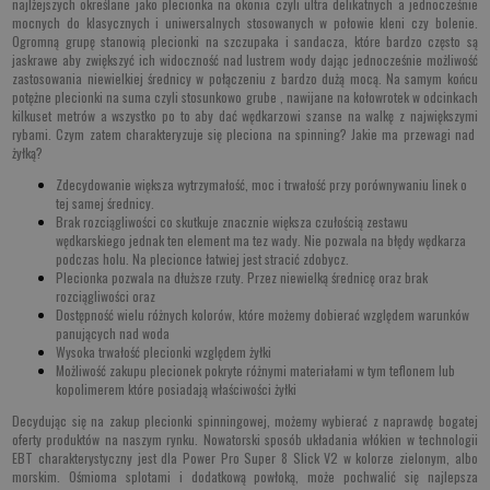
najlżejszych określane jako plecionka na okonia czyli ultra delikatnych a jednocześnie
mocnych do klasycznych i uniwersalnych stosowanych w połowie kleni czy bolenie.
Ogromną grupę stanowią plecionki na szczupaka i sandacza, które bardzo często są
jaskrawe aby zwiększyć ich widoczność nad lustrem wody dając jednocześnie możliwość
zastosowania niewielkiej średnicy w połączeniu z bardzo dużą mocą. Na samym końcu
potężne plecionki na suma czyli stosunkowo grube , nawijane na kołowrotek w odcinkach
kilkuset metrów a wszystko po to aby dać wędkarzowi szanse na walkę z największymi
rybami. Czym zatem charakteryzuje się pleciona na spinning? Jakie ma przewagi nad
żyłką?
Zdecydowanie większa wytrzymałość, moc i trwałość przy porównywaniu linek o
tej samej średnicy.
Brak rozciągliwości co skutkuje znacznie większa czułością zestawu
wędkarskiego jednak ten element ma tez wady. Nie pozwala na błędy wędkarza
podczas holu. Na plecionce łatwiej jest stracić zdobycz.
Plecionka pozwala na dłuższe rzuty. Przez niewielką średnicę oraz brak
rozciągliwości oraz
Dostępność wielu różnych kolorów, które możemy dobierać względem warunków
panujących nad woda
Wysoka trwałość plecionki względem żyłki
Możliwość zakupu plecionek pokryte różnymi materiałami w tym teflonem lub
kopolimerem które posiadają właściwości żyłki
Decydując się na zakup plecionki spinningowej, możemy wybierać z naprawdę bogatej
oferty produktów na naszym rynku. Nowatorski sposób układania włókien w technologii
EBT charakterystyczny jest dla
Power Pro Super 8 Slick V2
w kolorze zielonym, albo
morskim. Ośmioma splotami i dodatkową powłoką, może pochwalić się najlepsza