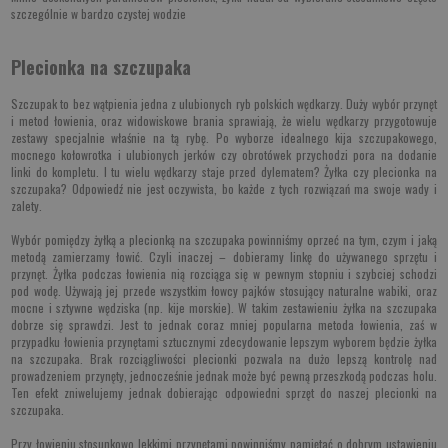
szczególnie w bardzo czystej wodzie
Plecionka na szczupaka
Szczupak to bez wątpienia jedna z ulubionych ryb polskich wędkarzy. Duży wybór przynęt
i metod łowienia, oraz widowiskowe brania sprawiają, że wielu wędkarzy przygotowuje
zestawy specjalnie właśnie na tą rybę. Po wyborze idealnego kija szczupakowego,
mocnego kołowrotka i ulubionych jerków czy obrotówek przychodzi pora na dodanie
linki do kompletu. I tu wielu wędkarzy staje przed dylematem? Żyłka czy plecionka na
szczupaka? Odpowiedź nie jest oczywista, bo każde z tych rozwiązań ma swoje wady i
zalety.
Wybór pomiędzy żyłką a plecionką na szczupaka powinniśmy oprzeć na tym, czym i jaką
metodą zamierzamy łowić. Czyli inaczej – dobieramy linkę do używanego sprzętu i
przynęt. Żyłka podczas łowienia nią rozciąga się w pewnym stopniu i szybciej schodzi
pod wodę. Używają jej przede wszystkim łowcy pajków stosujący naturalne wabiki, oraz
mocne i sztywne wędziska (np. kije morskie). W takim zestawieniu żyłka na szczupaka
dobrze się sprawdzi. Jest to jednak coraz mniej popularna metoda łowienia, zaś w
przypadku łowienia przynętami sztucznymi zdecydowanie lepszym wyborem będzie żyłka
na szczupaka. Brak rozciągliwości plecionki pozwala na dużo lepszą kontrolę nad
prowadzeniem przynęty, jednocześnie jednak może być pewną przeszkodą podczas holu.
Ten efekt zniwelujemy jednak dobierając odpowiedni sprzęt do naszej plecionki na
szczupaka.
Przy łowieniu stosunkowo lekkimi przynętami powinniśmy pamiętać o dobrym ustawieniu