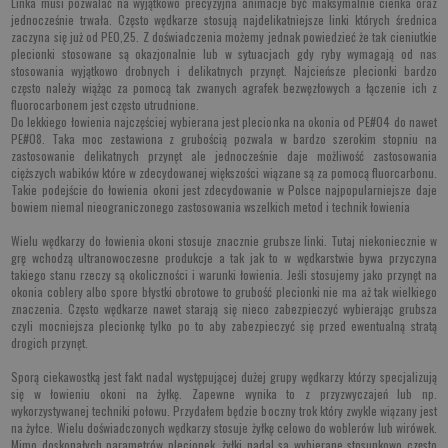
Linka musi pozwalać na wyjątkowo precyzyjna animacje być maksymalnie cienka oraz
jednocześnie trwała. Często wędkarze stosują najdelikatniejsze linki których średnica
zaczyna się już od PE0,25. Z doświadczenia możemy jednak powiedzieć że tak cieniutkie
plecionki stosowane są okazjonalnie lub w sytuacjach gdy ryby wymagają od nas
stosowania wyjątkowo drobnych i delikatnych przynęt. Najcieńsze plecionki bardzo
często należy wiążąc za pomocą tak zwanych agrafek bezwęzłowych a łączenie ich z
fluorocarbonem jest często utrudnione.
Do lekkiego łowienia najczęściej wybierana jest plecionka na okonia od PE#04 do nawet
PE#08. Taka moc zestawiona z grubością pozwala w bardzo szerokim stopniu na
zastosowanie delikatnych przynęt ale jednocześnie daje możliwość zastosowania
cięższych wabików które w zdecydowanej większości wiązane są za pomocą fluorcarbonu.
Takie podejście do łowienia okoni jest zdecydowanie w Polsce najpopularniejsze daje
bowiem niemal nieograniczonego zastosowania wszelkich metod i technik łowienia
Wielu wędkarzy do łowienia okoni stosuje znacznie grubsze linki. Tutaj niekoniecznie w
grę wchodzą ultranowoczesne produkcje a tak jak to w wędkarstwie bywa przyczyna
takiego stanu rzeczy są okoliczności i warunki łowienia. Jeśli stosujemy jako przynęt na
okonia coblery albo spore błystki obrotowe to grubość plecionki nie ma aż tak wielkiego
znaczenia. Często wędkarze nawet starają się nieco zabezpieczyć wybierając grubsza
czyli mocniejsza plecionkę tylko po to aby zabezpieczyć się przed ewentualną stratą
drogich przynęt.
Sporą ciekawostką jest fakt nadal występującej dużej grupy wędkarzy którzy specjalizują
się w łowieniu okoni na żyłkę. Zapewne wynika to z przyzwyczajeń lub np.
wykorzystywanej techniki połowu. Przydałem będzie boczny trok który zwykle wiązany jest
na żyłce. Wielu doświadczonych wędkarzy stosuje żyłkę celowo do woblerów lub wirówek.
Mimo doskonałych parametrów plecionek, żyłki nadal sa wybierane stosunkowo często