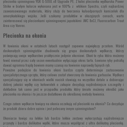
plecionka spinningowa
YGK G-SOUL x8 Upgrade PE
. Z kolei
plecionka wędkarska Power
Strike
w białym kolorze wykonana jest w 100% z włókien Spectra, czyli najbardziej
zaawansowanego materiału, który służy do tworzenia kuloodpornych kamizelek dla
amerykańskiego wojska. Jeśli szukamy produktów w okazyjnych cenach, warto
zainteresować się plecionkami spinningowymi japońskimi:
JMC 8xCJ
,
Fluorocarbon Trout
Area
czy
Vanrex
.
Plecionka na okonia
W łowieniu okoni w ostatnich latach nastąpił zapewne największy przełom. Wśród
doskonałych spinningistów zbudowała się grupa doskonałych wędkarzy, którzy
poświęcają swoje wędkarstwo praktycznie jedynie okoniowi. Okoń to ryba która możemy
łowić niemal przez cały sezon ewentualnie wyłączając okres tarła. Łowione ryby potrafią
dawać ogromna frajdę bowiem mamy szansę na łowienie naprawdę fajnych ryb.
Poważne podejście do łowienia okoni bardzo często determinuje zastosowanie
specjalistycznego sprzętu, który celowo został stworzony do łowienia garbusów. Wędkarz
specjalizujący się w okoniach wielki nacisk stawiają na wszystkie detale a dobierając
dobrej jakości wędkę czy kołowrotek o zakupie decydują najdrobniejsze szczegóły i
dokładnie tak samo jest w przypadku produktu który śmiało możemy określić jako
plecionka na okonia i to jeszcze dodatkowo do określonej metody łowienia.
Czego zatem wędkarze łowiący na okonia oczekują od plecionki na okonia? Co decyduje
że produkt zbiera dobre opinie i jest polecany innym spinningistom?
Okoniarze łowiąc na lekkie lub bardzo lekkie zestawy wykorzystują najdrobniejsze
przynęty i bardzo delikatne wędki, które musza współgrać z ultra delikatną plecionką.