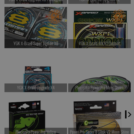
od 117.00 PLN
od 107.00 PLN
Kup teraz >
Kup teraz >
YGK X-Braid Super Jigman X8
YGK X-Braid WX P1 Oddport
od 127.00 PLN
od 217.00 PLN
Kup teraz >
Kup teraz >
YGK X-Braid Upgrade X4
Plecionka Power Pro Moss Green
od 67.00 PLN
od 77.00 PLN
Kup teraz >
Kup teraz >
Plecionka Power Pro Yellow
Power Pro Super 8 Slick V2 Moon Shine