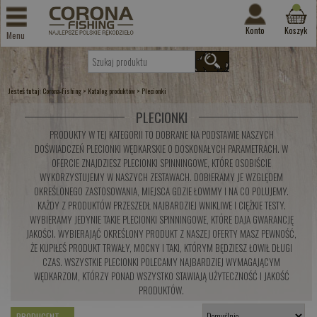
Konto
Koszyk
Menu
Jesteś tutaj:
>
>
Corona-Fishing
Katalog produktów
Plecionki
PLECIONKI
PRODUKTY W TEJ KATEGORII TO DOBRANE NA PODSTAWIE NASZYCH
DOŚWIADCZEŃ PLECIONKI WĘDKARSKIE O DOSKONAŁYCH PARAMETRACH. W
OFERCIE ZNAJDZIESZ PLECIONKI SPINNINGOWE, KTÓRE OSOBIŚCIE
WYKORZYSTUJEMY W NASZYCH ZESTAWACH. DOBIERAMY JE WZGLĘDEM
OKREŚLONEGO ZASTOSOWANIA, MIEJSCA GDZIE ŁOWIMY I NA CO POLUJEMY.
KAŻDY Z PRODUKTÓW PRZESZEDŁ NAJBARDZIEJ WNIKLIWE I CIĘŻKIE TESTY.
WYBIERAMY JEDYNIE TAKIE PLECIONKI SPINNINGOWE, KTÓRE DAJA GWARANCJĘ
JAKOŚCI. WYBIERAJĄĆ OKREŚLONY PRODUKT Z NASZEJ OFERTY MASZ PEWNOŚĆ,
ŻE KUPIŁEŚ PRODUKT TRWAŁY, MOCNY I TAKI, KTÓRYM BĘDZIESZ ŁOWIŁ DŁUGI
CZAS. WSZYSTKIE PLECIONKI POLECAMY NAJBARDZIEJ WYMAGAJĄCYM
WĘDKARZOM, KTÓRZY PONAD WSZYSTKO STAWIAJĄ UŻYTECZNOŚĆ I JAKOŚĆ
PRODUKTÓW.
PRODUCENT