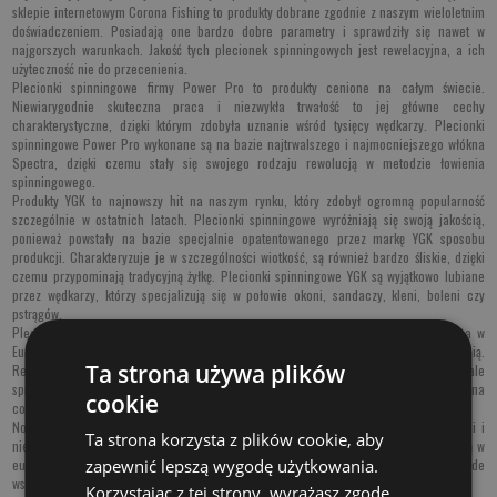
sklepie internetowym Corona Fishing
to produkty dobrane zgodnie z naszym wieloletnim
doświadczeniem. Posiadają one bardzo dobre parametry i sprawdziły się nawet w
najgorszych warunkach. Jakość tych plecionek spinningowych jest rewelacyjna, a ich
użyteczność nie do przecenienia.
Plecionki spinningowe firmy Power Pro
to produkty cenione na całym świecie.
Niewiarygodnie skuteczna praca i niezwykła trwałość to jej główne cechy
charakterystyczne, dzięki którym zdobyła uznanie wśród tysięcy wędkarzy. Plecionki
spinningowe Power Pro wykonane są na bazie najtrwalszego i najmocniejszego włókna
Spectra, dzięki czemu stały się swojego rodzaju rewolucją w metodzie łowienia
spinningowego.
Produkty YGK
to najnowszy hit na naszym rynku, który zdobył ogromną popularność
szczególnie w ostatnich latach. Plecionki spinningowe wyróżniają się swoją jakością,
ponieważ powstały na bazie specjalnie opatentowanego przez markę YGK sposobu
produkcji. Charakteryzuje je w szczególności wiotkość, są również bardzo śliskie, dzięki
czemu przypominają tradycyjną żyłkę. Plecionki spinningowe YGK są wyjątkowo lubiane
przez wędkarzy, którzy specjalizują się w połowie okoni, sandaczy, kleni, boleni czy
pstrągów.
Plecionki spinningowe Power Strike
produkowane są w Stanach Zjednoczonych, a w
Europie zasłynęły przede wszystkim swoją wyjątkową trwałością i niezawodnością.
Ta strona używa plików
Rewelacyjna amerykańska jakość tych produktów sprawia, że plecionka ta doskonale
sprawdza się nawet w najtrudniejszych warunkach. Dodatkowo, spokojnie wystarczy na
cookie
co najmniej kilka sezonów.
Nowością na polskim rynku są
plecionki spinningowe JMC
, które pochodzą z Japonii i
Ta strona korzysta z plików cookie, aby
nieco zmieniają postrzeganie tradycyjnych plecionek wędkarskich, które dostępne są w
europejskich sklepach. Firma JMC broni się nie tylko dużą wytrzymałością, ale przede
zapewnić lepszą wygodę użytkowania.
wszystkim rewelacyjnym stosunkiem ceny do jakości.
Korzystając z tej strony, wyrażasz zgodę