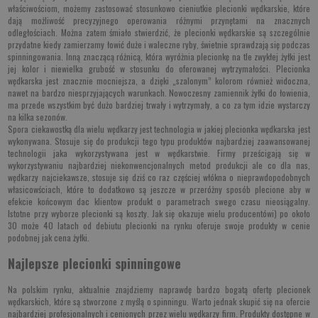
właściwościom, możemy zastosować stosunkowo cieniutkie plecionki wędkarskie, które
dają możliwość precyzyjnego operowania różnymi przynętami na znacznych
odległościach. Można zatem śmiało stwierdzić, że plecionki wędkarskie są szczególnie
przydatne kiedy zamierzamy łowić duże i waleczne ryby, świetnie sprawdzają się podczas
spinningowania. Inną znaczącą różnicą, która wyróżnia plecionkę na tle zwykłej żyłki jest
jej kolor i niewielka grubość w stosunku do oferowanej wytrzymałości. Plecionka
wędkarska jest znacznie mocniejsza, a dzięki „szalonym” kolorom również widoczna,
nawet na bardzo niesprzyjających warunkach. Nowoczesny zamiennik żyłki do łowienia,
ma przede wszystkim być dużo bardziej trwały i wytrzymały, a co za tym idzie wystarczy
na kilka sezonów.
Spora ciekawostką dla wielu wędkarzy jest technologia w jakiej plecionka wędkarska jest
wykonywana. Stosuje się do produkcji tego typu produktów najbardziej zaawansowanej
technologii jaka wykorzystywana jest w wędkarstwie. Firmy prześcigają się w
wykorzystywaniu najbardziej niekonwencjonalnych metod produkcji ale co dla nas,
wędkarzy najciekawsze, stosuje się dziś co raz częściej włókna o nieprawdopodobnych
własicowściach, które to dodatkowo są jeszcze w przeróżny sposób plecione aby w
efekcie końcowym dac klientow produkt o parametrach swego czasu nieosiągalny.
Istotne przy wyborze plecionki są koszty. Jak się okazuje wielu producentówi) po około
30 może 40 latach od debiutu plecionki na rynku oferuje swoje produkty w cenie
podobnej jak cena żyłki.
Najlepsze plecionki spinningowe
Na polskim rynku, aktualnie znajdziemy naprawdę bardzo bogatą ofertę plecionek
wędkarskich, które są stworzone z myślą o spinningu. Warto jednak skupić się na ofercie
najbardziej profesjonalnych i cenionych przez wielu wędkarzy firm. Produkty dostępne w