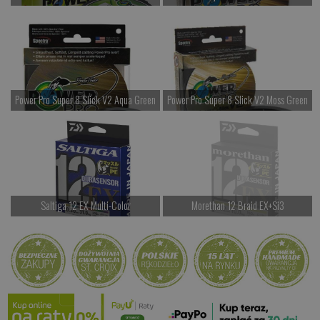
od 77.00 PLN
od 127.00 PLN
Kup teraz >
Kup teraz >
Power Pro Super 8 Slick V2 Aqua Green
Power Pro Super 8 Slick V2 Moss Green
od 127.00 PLN
od 127.00 PLN
Kup teraz >
Kup teraz >
Saltiga 12 EX Multi-Color
Morethan 12 Braid EX+Si3
od 457.00 PLN
Czekamy na dostawę
Kup teraz >
Kup teraz >