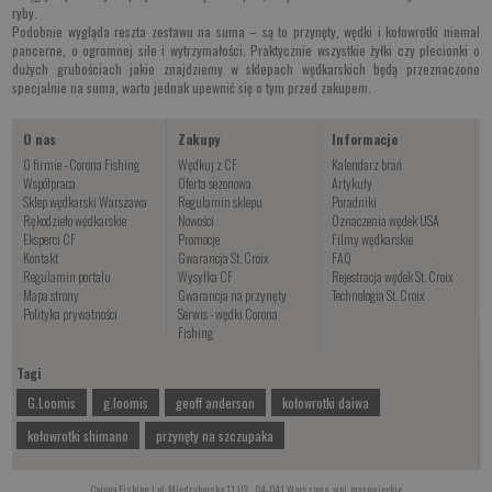
ryby.
Podobnie wygląda reszta zestawu na suma – są to przynęty, wędki i kołowrotki niemal
pancerne, o ogromnej sile i wytrzymałości. Praktycznie wszystkie żyłki czy plecionki o
dużych grubościach jakie znajdziemy w sklepach wędkarskich będą przeznaczone
specjalnie na suma, warto jednak upewnić się o tym przed zakupem.
O nas
Zakupy
Informacje
O firmie - Corona Fishing
Wędkuj z CF
Kalendarz brań
Współpraca
Oferta sezonowa
Artykuły
Sklep wędkarski Warszawa
Regulamin sklepu
Poradniki
Rękodzieło wędkarskie
Nowości
Oznaczenia wędek USA
Eksperci CF
Promocje
Filmy wędkarskie
Kontakt
Gwarancja St. Croix
FAQ
Regulamin portalu
Wysyłka CF
Rejestracja wędek St. Croix
Mapa strony
Gwarancja na przynęty
Technologia St. Croix
Polityka prywatności
Serwis - wędki Corona
Fishing
Tagi
G.Loomis
g.loomis
geoff anderson
kołowrotki daiwa
kołowrotki shimano
przynęty na szczupaka
Corona Fishing | ul. Międzyborska 11 U2 , 04-041 Warszawa, woj. mazowieckie