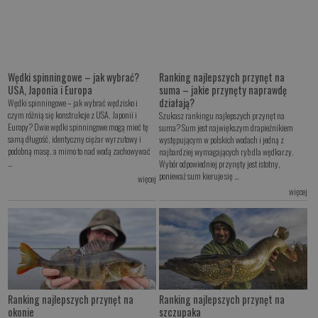
Wędki spinningowe – jak wybrać?
Ranking najlepszych przynęt na
USA, Japonia i Europa
suma – jakie przynęty naprawdę
działają?
Wędki spinningowe – jak wybrać wędzisko i
czym różnią się konstrukcje z USA, Japonii i
Szukasz rankingu najlepszych przynęt na
Europy? Dwie wędki spinningowe mogą mieć tę
suma? Sum jest największym drapieżnikiem
samą długość, identyczny ciężar wyrzutowy i
występującym w polskich wodach i jedną z
podobną masę, a mimo to nad wodą zachowywać
najbardziej wymagających ryb dla wędkarzy.
...
Wybór odpowiedniej przynęty jest istotny,
ponieważ sum kieruje się ...
więcej
więcej
Ranking najlepszych przynęt na
Ranking najlepszych przynęt na
okonie
szczupaka