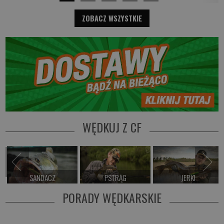
ZOBACZ WSZYSTKIE
WĘDKUJ Z CF
SANDACZ
PSTRĄG
JERKI
PORADY WĘDKARSKIE
Zobacz >
Zobacz >
Zobacz >