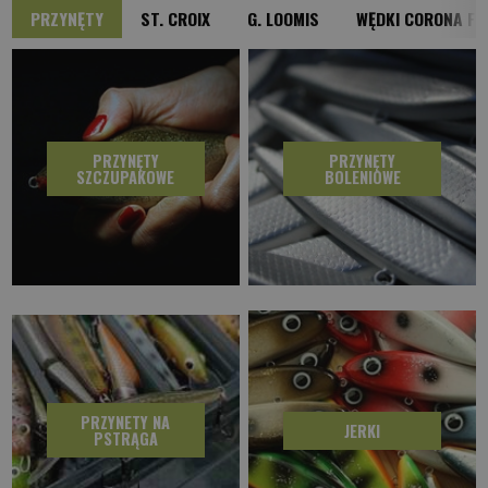
PRZYNĘTY
ST. CROIX
G. LOOMIS
WĘDKI CORONA FI
PRZYNĘTY
PRZYNĘTY
SZCZUPAKOWE
BOLENIOWE
PRZYNETY NA
JERKI
PSTRĄGA