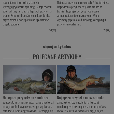
Łowienie okoni jest jedną z bardziej
Najlepsza przynęta na szczupaka? Jest ich kilka.
wymagających form spinningu. Z tego powodu
Odpowiednia przynęta zwiększa szanse na
stworzyliśmy ranking najlepszych przynęt na
branie i decyduje o tym, czy ryba w ogóle
okonie. Ryba jest drapieżnikiem, który bardzo
zainteresuje się twoim zestawem. Wielu
często zmienia swoje preferencje pokarmowe.
wędkarzy popełnia błąd: używają jednego typu
Często ignoruje ...
przynęty niezależnie ...
więcej
więcej
więcej artykułów
POLECANE ARTYKUŁY
Najlepsze przynęty na sandacza
Najlepsza przynęta na szczupaka
Sandacz to mistyczna ryba. Sandacz jako obiekt i
Szczupak jest bez wątpienia najbardziej
cel wędkarskich wypraw przyciąga wędkarzy z
popularną rybą łowioną przez spinningistów w
całej Polski. Spinningiści od wielu lat ścigają się i
Polsce. Wielu z nas zastanawia się, jaka jest