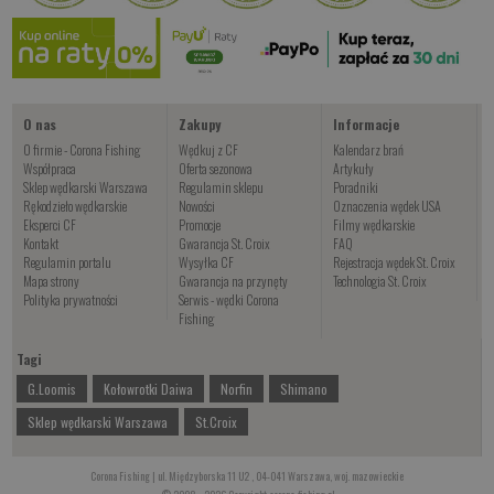
O nas
Zakupy
Informacje
O firmie - Corona Fishing
Wędkuj z CF
Kalendarz brań
Współpraca
Oferta sezonowa
Artykuły
Sklep wędkarski Warszawa
Regulamin sklepu
Poradniki
Rękodzieło wędkarskie
Nowości
Oznaczenia wędek USA
Eksperci CF
Promocje
Filmy wędkarskie
Kontakt
Gwarancja St. Croix
FAQ
Regulamin portalu
Wysyłka CF
Rejestracja wędek St. Croix
Mapa strony
Gwarancja na przynęty
Technologia St. Croix
Polityka prywatności
Serwis - wędki Corona
Fishing
Tagi
G.Loomis
Kołowrotki Daiwa
Norfin
Shimano
Sklep wędkarski Warszawa
St.Croix
Corona Fishing | ul. Międzyborska 11 U2 , 04-041 Warszawa, woj. mazowieckie