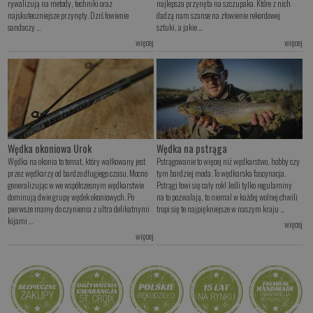
rywalizują na metody, techniki oraz
najlepsza przynęta na szczupaka. Które z nich
najskuteczniejsze przynęty. Dziś łowienie
dadzą nam szanse na złowienie rekordowej
sandaczy ...
sztuki, a jakie ...
więcej
więcej
Wędka okoniowa Urok
Wędka na pstrąga
Wędka na okonia to temat, który wałkowany jest
Pstrągowanie to więcej niż wędkarstwo, hobby czy
przez wędkarzy od bardzo długiego czasu. Mocno
tym bardziej moda. To wędkarska fascynacja.
generalizując w we współczesnym wędkarstwie
Pstrągi łowi się cały rok! Jeśli tylko regulaminy
dominują dwie grupy wędek okoniowych. Po
na to pozwalają, to niemal w każdej wolnej chwili
pierwsze mamy do czynienia z ultra delikatnymi
tropi się te najpiękniejsze w naszym kraju ...
kijami ...
więcej
więcej