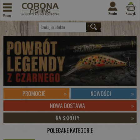
Konto
Koszyk
Menu
PROMOCJE
»
NOWOŚCI
»
NOWA DOSTAWA
»
NA SKRÓTY
»
POLECANE KATEGORIE