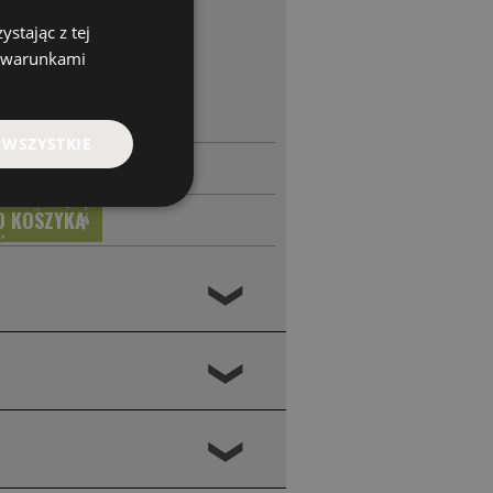
stając z tej
z warunkami
 WSZYSTKIE
❮
❮
❮