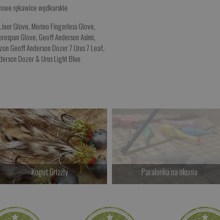
rowe rękawice wędkarskie
Liner Glove
,
Merino Fingerless Glove
,
respun Glove
,
Geoff Anderson Asimi
,
on Geoff Anderson Dozer 7 Urus 7 Leaf
,
derson Dozer & Urus Light Blue
Kogut Grizzly
Paralonka na okonia
od 24.00 PLN
Czekamy na dostawę
Kup teraz >
Kup teraz >