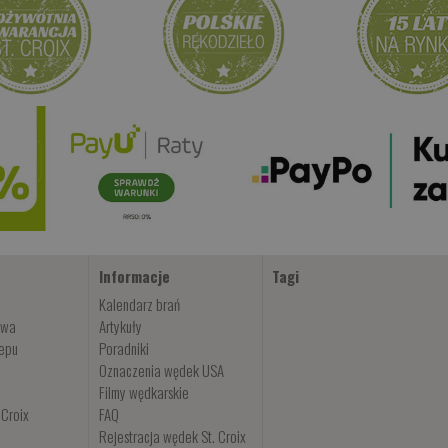
Informacje
Tagi
Kalendarz brań
owa
Artykuły
lepu
Poradniki
Oznaczenia wędek USA
Filmy wędkarskie
 Croix
FAQ
Rejestracja wędek St. Croix