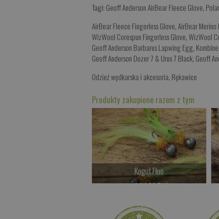
Tagi:
Geoff Anderson AirBear Fleece Glove
,
Pola
AirBear Fleece Fingerless Glove
,
AirBear Merino 
WizWool Corespun Fingerless Glove
,
WizWool Co
Geoff Anderson Barbarus Lapwing Egg
,
Kombinez
Geoff Anderson Dozer 7 & Urus 7 Black
,
Geoff An
Odzież wędkarska i akcesoria
,
Rękawice
Produkty zakupione razem z tym
Kogut Fluo
od 24.00 PLN
Kup teraz >