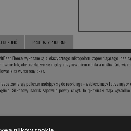
O DOKUPIĆ
PRODUKTY PODOBNE
AirBear Fleece wykonane są z elastycznego mikropolaru, zapewniającego idealną 
ektowane tak, aby przełączyć się między utrzymywaniem ciepła a możliwością wiąza
lowanie na wymarzony okaz.
eece zawierają poliester nadający się do recyklingu - szybkoschnący i utrzymujący c
iągliwa. Silikonowy nadruk zapewnia pewny chwyt. Te rękawiczki mają wyściółkę
żywa plików cookie