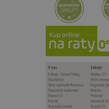
O nas
Zakupy
O firmie - Corona Fishing
Wędkuj z CF
Współpraca
Oferta sezon
Sklep wędkarski Warszawa
Regulamin sk
Rękodzieło wędkarskie
Nowości
Eksperci CF
Promocje
Kontakt
Gwarancja St.
Regulamin portalu
Wysyłka CF