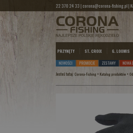
22 370 24 33
|
corona@corona-fishing.pl
|
K
PRZYNĘTY
ST. CROIX
G. LOOMIS
NOWOŚCI
PROMOCJE
ZESTAWY
NOWA 
Jesteś tutaj:
>
>
Corona-Fishing
Katalog produktów
Od