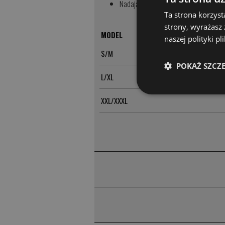
Nadają się do recyklingu
Ta strona korzyst
strony, wyrażasz
MODEL
naszej polityki p
S/M
POKAŻ SZCZ
L/XL
XXL/XXXL