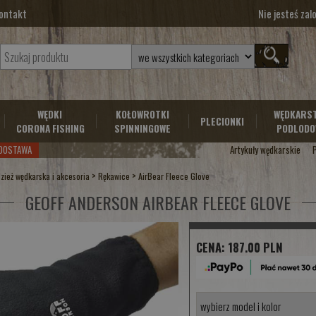
ontakt
Nie jesteś za
WĘDKI
KOŁOWROTKI
WĘDKARS
PLECIONKI
CORONA FISHING
SPINNINGOWE
PODLODO
DOSTAWA
Artykuły wędkarskie
>
>
zież wędkarska i akcesoria
Rękawice
AirBear Fleece Glove
GEOFF ANDERSON AIRBEAR FLEECE GLOVE
CENA:
187.00 PLN