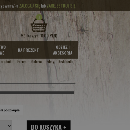
logowany/-a
ZALOGUJ SIĘ
lub
ZAREJESTRUJ SIĘ
0
Mój koszyk
(0.00 PLN)
TWO
ODZIEŻ I
NA PREZENT
WE
AKCESORIA
Poradniki
Forum
Galeria
Filmy
Fishipedia