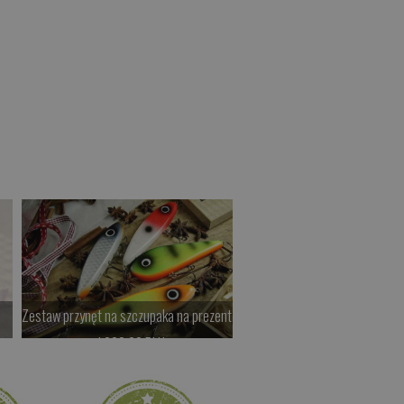
Zestaw przynęt na szczupaka na prezent
JMC 8XCJ ŻÓŁTA
od 200.00 PLN
od 97.00 PLN
Kup teraz >
Kup teraz >