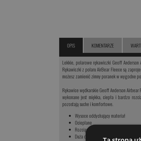
OPIS
KOMENTARZE
WART
Lekkie, polarowe rękawiczki Geoff Anderson 
Rękawiczki z polaru AirBear Fleece są zaproj
możesz zamienić zimny poranek w wygodne po
Rękawice wędkarskie Geoff Anderson Airbear Fl
wykonane jest miękka, ciepła i bardzo rozc
pozostają suche i komfortowe.
Wysoce oddychający materiał
Ocieplane
Rozciągliwe
Duża długość - dodatkowa ochrona
Ta strona u