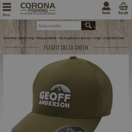
Konto
Koszyk
Menu
Jesteś tutaj:
>
>
>
>
Corona-Fishing
Katalog produktów
Odzież wędkarska i akcesoria
Czapki
Flexfit Delta Green
FLEXFIT DELTA GREEN