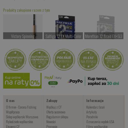
Produkty zakupione razem z tym
Victory Spinning
Saltiga 12 EX Multi-Color
Morethan 12 Braid EX+Si3
od 1257.00 PLN
od 457.00 PLN
Czekamy na dostawę
Kup teraz >
Kup teraz >
Kup teraz >
O nas
Zakupy
Informacje
O firmie - Corona Fishing
Wędkuj z CF
Kalendarz brań
Współpraca
Oferta sezonowa
Artykuły
Sklep wędkarski Warszawa
Regulamin sklepu
Poradniki
Rękodzieło wędkarskie
Nowości
Oznaczenia wędek USA
Eksperci CF
Promocje
Filmy wędkarskie