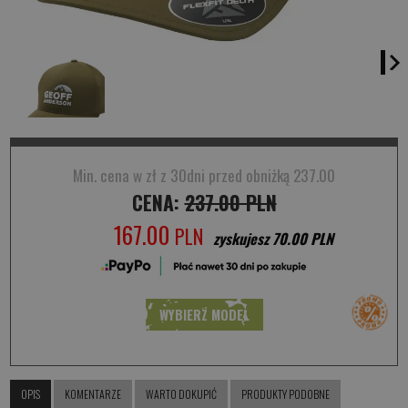
Min. cena w zł z 30dni przed obniżką 237.00
CENA:
237.00 PLN
167.00
PLN
zyskujesz 70.00 PLN
WYBIERZ MODEL
OPIS
KOMENTARZE
WARTO DOKUPIĆ
PRODUKTY PODOBNE