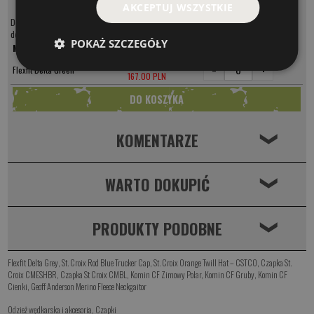
AKCEPTUJ WSZYSTKIE
Delta Cap to idealne połączenie funkcjonalności, wygody i nowoczesnego stylu –
doskonała dla wędkarzy i miłośników outdooru.
POKAŻ SZCZEGÓŁY
MODEL
CENA
237.00 PLN
-
+
Flexfit Delta Green
167.00 PLN
KOMENTARZE
❮
WARTO DOKUPIĆ
❮
PRODUKTY PODOBNE
❮
Flexfit Delta Grey
,
St. Croix Rod Blue Trucker Cap
,
St. Croix Orange Twill Hat – CSTCO
,
Czapka St.
Croix CMESHBR
,
Czapka St Croix CMBL
,
Komin CF Zimowy Polar
,
Komin CF Gruby
,
Komin CF
Cienki
,
Geoff Anderson Merino Fleece Neckgaitor
Odzież wędkarska i akcesoria
,
Czapki