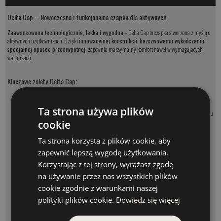
Delta Cap – Nowoczesna i funkcjonalna czapka dla aktywnych
Zaawansowana technologicznie, lekka i wygodna
– Delta Cap to czapka stworzona z myślą o
aktywnych użytkownikach. Dzięki
innowacyjnej konstrukcji
,
bezszwowemu wykończeniu
i
specjalnej opasce przeciwpotnej
, zapewnia maksymalny komfort nawet w wymagających
warunkach.
Kluczowe zalety Delta Cap:
Ultralekka i przewiewna -
Zmniejszona waga materiału i konstrukcji sprawia, że
czapka jest niemal niewyczuwalna na głowie.
Ta strona używa plików
Ochrona przed plamami -
Technologia
Stain-Block
skutecznie zapobiega wchłanianiu
potu, ułatwiając utrzymanie czapki w czystości.
cookie
Zaawansowana opaska przeciwpotna -
Wielowarstwowa opaska
skutecznie
pochłania wilgoć
, zapewniając komfort przez cały dzień.
Działanie antybakteryjne
Ta strona korzysta z plików cookie, aby
chroni przed nieprzyjemnymi zapachami.
zapewnić lepszą wygodę użytkowania.
Flexfit® Bond Taping -
Wzmacnia strukturę czapki i poprawia jej oddychalność, co
Korzystając z tej strony, wyrażasz zgodę
zwiększa wygodę użytkowania.
Bezszwowa konstrukcja -
Nowoczesne połączenie paneli
bez widocznych szwów
na używanie przez nas wszystkich plików
nadaje czapce elegancki wygląd i zwiększa jej trwałość.
cookie zgodnie z warunkami naszej
Elastyczny i szybkoschnący materiał -
Skład:
92% Poliester, 8% Spandex
–
idealne dopasowanie, doskonała wentylacja i szybkie schnięcie.
polityki plików cookie.
Dowiedz się więcej
Stylowy design -
Wyjątkowy
3D haft Geoff Anderson
podkreśla ekskluzywny
charakter czapki.