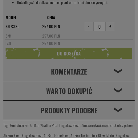
Duża długość - dodatkowa ochrona przed warunkami atmosferycznymi.
MODEL
CENA
-
+
XXL/XXXL
257.00 PLN
S/M
257.00 PLN
L/XL
257.00 PLN
KOMENTARZE
❮
WARTO DOKUPIĆ
❮
PRODUKTY PODOBNE
❮
Tagi:
Geoff Anderson AirBear Weather Proof Fingerless Glove
,
Zimowe rękawice wędkarskie bez palców
AirBear Fleece Fingerless Glove
,
AirBear Fleece Glove
,
AirBear Merino Liner Glove
,
Merino Fingerless