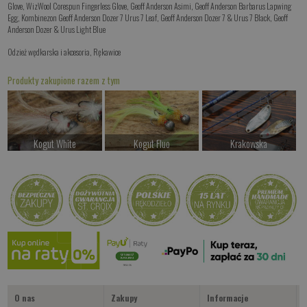
Glove
,
WizWool Corespun Fingerless Glove
,
Geoff Anderson Asimi
,
Geoff Anderson Barbarus Lapwing
Egg
,
Kombinezon Geoff Anderson Dozer 7 Urus 7 Leaf
,
Geoff Anderson Dozer 7 & Urus 7 Black
,
Geoff
Anderson Dozer & Urus Light Blue
Odzież wędkarska i akcesoria
,
Rękawice
Produkty zakupione razem z tym
Kogut White
Kogut Fluo
Krakowska
od 24.00 PLN
od 24.00 PLN
od 22.00 PLN
Kup teraz >
Kup teraz >
Kup teraz >
MORS
Czekamy na dostawę
Kup teraz >
O nas
Zakupy
Informacje