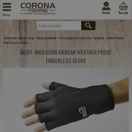
Konto
Koszyk
Menu
Jesteś tutaj:
>
>
>
>
Corona-Fishing
Katalog produktów
Odzież wędkarska i akcesoria
Rękawice
AirBear Weather
Proof Fingerless Glove
GEOFF ANDERSON AIRBEAR WEATHER PROOF
FINGERLESS GLOVE