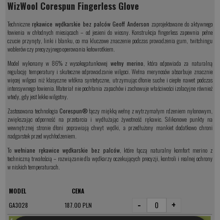
WizWool Corespun Fingerless Glove
Techniczne
rękawice wędkarskie bez palców Geoff Anderson
zaprojektowane do aktywnego
łowienia w chłodnych miesiącach – od jesieni do wiosny. Konstrukcja fingerless zapewnia pełne
czucie przynęty, linki i blanku, co ma kluczowe znaczenie podczas prowadzenia gum, twitchingu
woblerów czy precyzyjnego operowania kołowrotkiem.
Model wykonany w 86% z wysokogatunkowej
wełny merino
, która odpowiada za naturalną
regulację temperatury i skuteczne odprowadzanie wilgoci. Wełna merynosów absorbuje znacznie
więcej wilgoci niż klasyczne włókna syntetyczne, utrzymując dłonie suche i ciepłe nawet podczas
intensywnego łowienia. Materiał nie pochłania zapachów i zachowuje właściwości izolacyjne również
wtedy, gdy jest lekko wilgotny.
Zastosowana technologia
Corespun®
łączy miękką wełnę z wytrzymałym rdzeniem nylonowym,
zwiększając odporność na przetarcia i wydłużając żywotność rękawic. Silikonowe punkty na
wewnętrznej stronie dłoni poprawiają chwyt wędki, a przedłużony mankiet dodatkowo chroni
nadgarstek przed wychłodzeniem.
To
wełniane rękawice wędkarskie bez palców
, które łączą naturalny komfort merino z
techniczną trwałością – rozwiązanie dla wędkarzy oczekujących precyzji, kontroli i realnej ochrony
w niskich temperaturach.
MODEL
CENA
-
+
GA3028
187.00 PLN