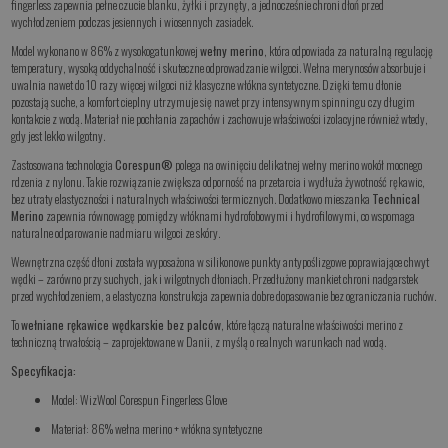
fingerless zapewnia pełne czucie blanku, żyłki i przynęty, a jednocześnie chroni dłoń przed
wychłodzeniem podczas jesiennych i wiosennych zasiadek.
Model wykonano w 86% z wysokogatunkowej
wełny merino
, która odpowiada za naturalną regulację
temperatury, wysoką oddychalność i skuteczne odprowadzanie wilgoci. Wełna merynosów absorbuje i
uwalnia nawet do 10 razy więcej wilgoci niż klasyczne włókna syntetyczne. Dzięki temu dłonie
pozostają suche, a komfort cieplny utrzymuje się nawet przy intensywnym spinningu czy długim
kontakcie z wodą. Materiał nie pochłania zapachów i zachowuje właściwości izolacyjne również wtedy,
gdy jest lekko wilgotny.
Zastosowana technologia
Corespun®
polega na owinięciu delikatnej wełny merino wokół mocnego
rdzenia z nylonu. Takie rozwiązanie zwiększa odporność na przetarcia i wydłuża żywotność rękawic,
bez utraty elastyczności i naturalnych właściwości termicznych. Dodatkowo mieszanka
Technical
Merino
zapewnia równowagę pomiędzy włóknami hydrofobowymi i hydrofilowymi, co wspomaga
naturalne odparowanie nadmiaru wilgoci ze skóry.
Wewnętrzna część dłoni została wyposażona w silikonowe punkty antypoślizgowe poprawiające chwyt
wędki – zarówno przy suchych, jak i wilgotnych dłoniach. Przedłużony mankiet chroni nadgarstek
przed wychłodzeniem, a elastyczna konstrukcja zapewnia dobre dopasowanie bez ograniczania ruchów.
To
wełniane rękawice wędkarskie bez palców
, które łączą naturalne właściwości merino z
techniczną trwałością – zaprojektowane w Danii, z myślą o realnych warunkach nad wodą.
Specyfikacja:
Model: WizWool Corespun Fingerless Glove
Materiał: 86% wełna merino + włókna syntetyczne