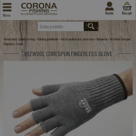
Konto
Koszyk
Menu
Jesteś tutaj:
>
>
>
>
Corona-Fishing
Katalog produktów
Odzież wędkarska i akcesoria
Rękawice
WizWool Corespun
Fingerless Glove
WIZWOOL CORESPUN FINGERLESS GLOVE