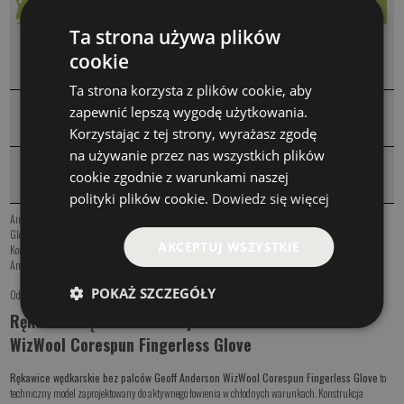
Ta strona używa plików
KOMENTARZE
cookie
❮
Ta strona korzysta z plików cookie, aby
zapewnić lepszą wygodę użytkowania.
WARTO DOKUPIĆ
❮
Korzystając z tej strony, wyrażasz zgodę
na używanie przez nas wszystkich plików
PRODUKTY PODOBNE
❮
cookie zgodnie z warunkami naszej
polityki plików cookie.
Dowiedz się więcej
AirBear Fleece Fingerless Glove
,
AirBear Fleece Glove
,
AirBear Merino Liner Glove
,
Merino Fingerless
Glove
,
WizWool Corespun Glove
,
Geoff Anderson Asimi
,
Geoff Anderson Barbarus Lapwing Egg
,
AKCEPTUJ WSZYSTKIE
Kombinezon Geoff Anderson Dozer 7 Urus 7 Leaf
,
Geoff Anderson Dozer 7 & Urus 7 Black
,
Geoff
Anderson Dozer & Urus Light Blue
POKAŻ SZCZEGÓŁY
Odzież wędkarska i akcesoria
,
Rękawice
Rękawice wędkarskie bez palców Geoff Anderson
WizWool Corespun Fingerless Glove
Rękawice wędkarskie bez palców Geoff Anderson WizWool Corespun Fingerless Glove
to
techniczny model zaprojektowany do aktywnego łowienia w chłodnych warunkach. Konstrukcja