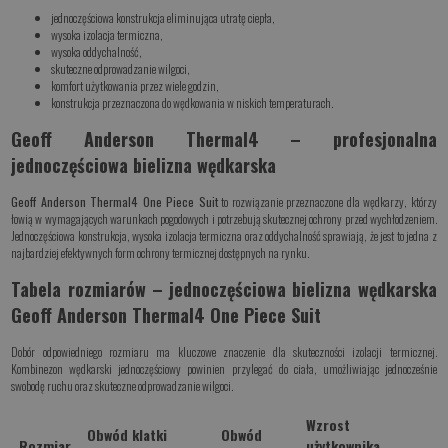
jednoczęściowa konstrukcja eliminująca utratę ciepła,
wysoka izolacja termiczna,
wysoka oddychalność,
skuteczne odprowadzanie wilgoci,
komfort użytkowania przez wiele godzin,
konstrukcja przeznaczona do wędkowania w niskich temperaturach.
Geoff Anderson Thermal4 – profesjonalna
jednoczęściowa bielizna wędkarska
Geoff Anderson Thermal4 One Piece Suit
to rozwiązanie przeznaczone dla wędkarzy, którzy
łowią w wymagających warunkach pogodowych i potrzebują skutecznej ochrony przed wychłodzeniem.
Jednoczęściowa konstrukcja, wysoka izolacja termiczna oraz oddychalność sprawiają, że jest to jedna z
najbardziej efektywnych form ochrony termicznej dostępnych na rynku.
Tabela rozmiarów – jednoczęściowa bielizna wędkarska
Geoff Anderson Thermal4 One Piece Suit
Dobór odpowiedniego rozmiaru ma kluczowe znaczenie dla skuteczności izolacji termicznej.
Kombinezon wędkarski jednoczęściowy powinien przylegać do ciała, umożliwiając jednocześnie
swobodę ruchu oraz skuteczne odprowadzanie wilgoci.
Wzrost
Obwód klatki
Obwód
Rozmiar
użytkownika