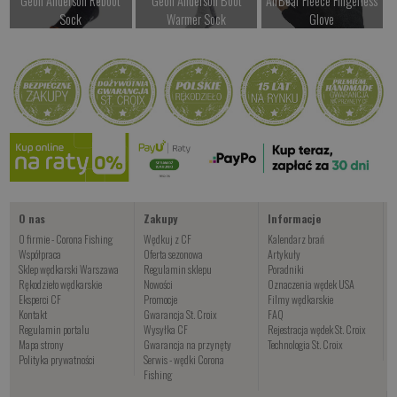
Geoff Anderson Reboot
Geoff Anderson Boot
AirBear Fleece Fingerless
Sock
Warmer Sock
Glove
od 147.00 PLN
od 187.00 PLN
od 187.00 PLN
Geoff Anderson Wizwool
Kup teraz >
Kup teraz >
Kup teraz >
ULF Black
Czekamy na dostawę
Kup teraz >
O nas
Zakupy
Informacje
O firmie - Corona Fishing
Wędkuj z CF
Kalendarz brań
Współpraca
Oferta sezonowa
Artykuły
Sklep wędkarski Warszawa
Regulamin sklepu
Poradniki
Rękodzieło wędkarskie
Nowości
Oznaczenia wędek USA
Eksperci CF
Promocje
Filmy wędkarskie
Kontakt
Gwarancja St. Croix
FAQ
Regulamin portalu
Wysyłka CF
Rejestracja wędek St. Croix
Mapa strony
Gwarancja na przynęty
Technologia St. Croix
Polityka prywatności
Serwis - wędki Corona
Fishing