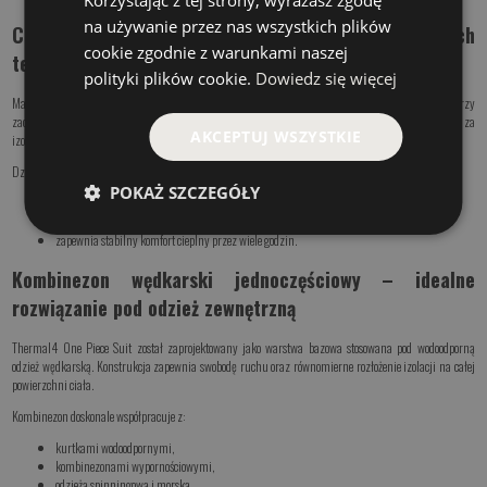
Korzystając z tej strony, wyrażasz zgodę
na używanie przez nas wszystkich plików
Ciepła bielizna wędkarska do użytkowania w niskich
cookie zgodnie z warunkami naszej
temperaturach
polityki plików cookie.
Dowiedz się więcej
Materiał Thermal4 został zaprojektowany w celu zapewnienia skutecznej izolacji termicznej przy
zachowaniu wysokiej oddychalności. Struktura włókien zatrzymuje powietrze odpowiedzialne za
AKCEPTUJ WSZYSTKIE
izolację, jednocześnie umożliwiając odprowadzanie wilgoci na zewnątrz.
Dzięki temu ciepła bielizna wędkarska Geoff Anderson:
POKAŻ SZCZEGÓŁY
utrzymuje ciepło nawet podczas niskich temperatur,
zapobiega przegrzaniu podczas aktywnego przemieszczania się,
zapewnia stabilny komfort cieplny przez wiele godzin.
Kombinezon wędkarski jednoczęściowy – idealne
rozwiązanie pod odzież zewnętrzną
Thermal4 One Piece Suit został zaprojektowany jako warstwa bazowa stosowana pod wodoodporną
odzież wędkarską. Konstrukcja zapewnia swobodę ruchu oraz równomierne rozłożenie izolacji na całej
powierzchni ciała.
Kombinezon doskonale współpracuje z:
kurtkami wodoodpornymi,
kombinezonami wypornościowymi,
odzieżą spinningową i morską.