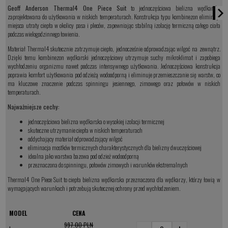
Geoff Anderson Thermal4 One Piece Suit
to jednoczęściowa bielizna wędkarska
zaprojektowana do użytkowania w niskich temperaturach. Konstrukcja typu kombinezon eliminuje
miejsca utraty ciepła w okolicy pasa i pleców, zapewniając stabilną izolację termiczną całego ciała
podczas wielogodzinnego łowienia.
Materiał Thermal4 skutecznie zatrzymuje ciepło, jednocześnie odprowadzając wilgoć na zewnątrz.
Dzięki temu kombinezon wędkarski jednoczęściowy utrzymuje suchy mikroklimat i zapobiega
wychłodzeniu organizmu nawet podczas intensywnego użytkowania. Jednoczęściowa konstrukcja
poprawia komfort użytkowania pod odzieżą wodoodporną i eliminuje przemieszczanie się warstw, co
ma kluczowe znaczenie podczas spinningu jesiennego, zimowego oraz połowów w niskich
temperaturach.
Najważniejsze cechy:
jednoczęściowa bielizna wędkarska o wysokiej izolacji termicznej
skuteczne utrzymanie ciepła w niskich temperaturach
oddychający materiał odprowadzający wilgoć
eliminacja mostków termicznych charakterystycznych dla bielizny dwuczęściowej
idealna jako warstwa bazowa pod odzież wodoodporną
przeznaczona do spinningu, połowów zimowych i warunków ekstremalnych
Thermal4 One Piece Suit to ciepła bielizna wędkarska przeznaczona dla wędkarzy, którzy łowią w
wymagających warunkach i potrzebują skutecznej ochrony przed wychłodzeniem.
MODEL
CENA
997.00 PLN