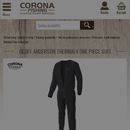
Konto
Koszyk
Menu
Jesteś tutaj:
>
>
>
>
Corona-Fishing
Katalog produktów
Odzież wędkarska i akcesoria
Bielizna
Geoff Anderson
Thermal4 One Piece Suit
GEOFF ANDERSON THERMAL4 ONE PIECE SUIT