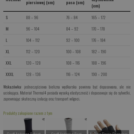
piersiowej (cm)
pasa (cm)
(cm)
S
88 – 96
76 – 84
165 – 172
M
96 – 104
84 – 92
170 – 178
L
104 – 112
92 – 100
176 – 184
XL
112 – 120
100 – 108
182 – 190
XXL
120 – 128
108 – 116
188 – 196
XXXL
128 – 136
116 – 124
190 – 200
Wskazówka:
jednoczęściowa bielizna wędkarska powinna być dopasowana, ale nie
uciskająca. Materiał Thermal4 posiada wysoką elastyczność i dopasowuje się do sylwetki,
zapewniając skuteczną izolację oraz transport wilgoci.
Produkty zakupione razem z tym