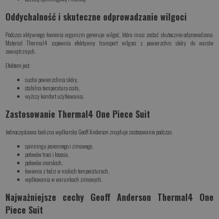
Oddychalność i skuteczne odprowadzanie wilgoci
Podczas aktywnego łowienia organizm generuje wilgoć, która musi zostać skutecznie odprowadzona.
Materiał Thermal4 zapewnia efektywny transport wilgoci z powierzchni skóry do warstw
zewnętrznych.
Efektem jest:
sucha powierzchnia skóry,
stabilna temperatura ciała,
wyższy komfort użytkowania.
Zastosowanie Thermal4 One Piece Suit
Jednoczęściowa bielizna wędkarska Geoff Anderson znajduje zastosowanie podczas:
spinningu jesiennego i zimowego,
połowów troci i łososia,
połowów morskich,
łowienia z łodzi w niskich temperaturach,
wędkowania w warunkach zimowych.
Najważniejsze cechy Geoff Anderson Thermal4 One
Piece Suit