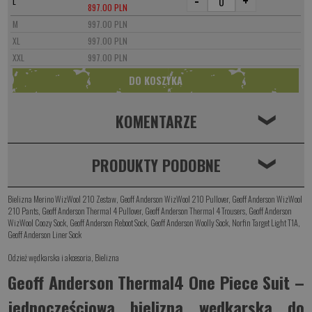
-
+
L
897.00 PLN
M
997.00 PLN
XL
997.00 PLN
XXL
997.00 PLN
KOMENTARZE
❮
PRODUKTY PODOBNE
❮
Bielizna Merino WizWool 210 Zestaw
,
Geoff Anderson WizWool 210 Pullover
,
Geoff Anderson WizWool
210 Pants
,
Geoff Anderson Thermal 4 Pullover
,
Geoff Anderson Thermal 4 Trousers
,
Geoff Anderson
WizWool Coozy Sock
,
Geoff Anderson Reboot Sock
,
Geoff Anderson Woolly Sock
,
Norfin Target Light T1A
,
Geoff Anderson Liner Sock
Odzież wędkarska i akcesoria
,
Bielizna
Geoff Anderson Thermal4 One Piece Suit –
jednoczęściowa bielizna wędkarska do