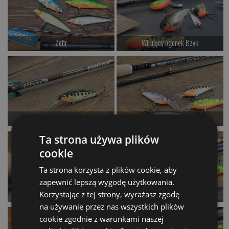
Zefir
Wirujący ogonek Bzyk
od 42.00 PLN
od 32.00 PLN
Kup teraz >
Kup teraz >
Yugo 55
Morka 65
od 34.00 PLN
od 39.00 PLN
Ta strona używa plików
cookie
Kup teraz >
Kup teraz >
Ta strona korzysta z plików cookie, aby
zapewnić lepszą wygodę użytkowania.
Shamal 70
Tivano 73
Korzystając z tej strony, wyrażasz zgodę
na używanie przez nas wszystkich plików
od 39.00 PLN
od 38.00 PLN
cookie zgodnie z warunkami naszej