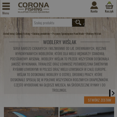
Konto
Koszyk
Menu
Jesteś tutaj:
>
>
>
Corona-Fishing
Katalog produktów
Przynęty Spinningowe Hand Made
Woblery Wiślak
WOBLERY WIŚLAK
SERIA BARDZO CIEKAWYCH I NIEZMIENNIE OD LAT, DREWNIANYCH, RĘCZNIE
WYKONYWANYCH WOBLERÓW, KTÓRE DLA WIELU WĘDKARZY STANOWIĄ
PODSTAWOWY ARSENAŁ. WOBLERY WIŚLAK TO PRZEDE WSZYSTKIM DOSKONAŁA
JAKOŚĆ WYKONANIA, TRWAŁOŚĆ ORAZ ŁOWNOŚĆ POTWIERDZONA ŚWIETNYMI
RYBAMI ŁOWIONYMI W POLSCE ORAZ WIELU ŁOWISKACH W CAŁEJ EUROPIE.
WIŚLAK TO DOSKONAŁE WOBLERY O OSTREJ, DROBNEJ PRACY, KTÓRE
DOSKONALE SPISUJĄ SIĘ W POŁOWIE WSZYSTKICH RODZIMYCH DRAPIEŻNIKÓW.
CZĘSTO WYBIERANE NA GŁĘBSZE MIEJSCA, NA ŚRÓDRZECZNE RYNNY I DO
TROLLINGU.
STWÓRZ ZESTAW