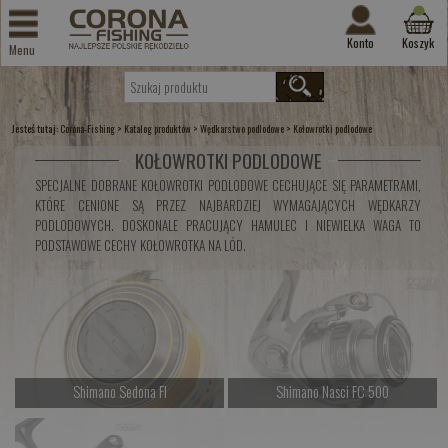
Konto
Koszyk
Menu
Jesteś tutaj:
>
>
>
Corona-Fishing
Katalog produktów
Wędkarstwo podlodowe
Kołowrotki podlodowe
KOŁOWROTKI PODLODOWE
SPECJALNE DOBRANE KOŁOWROTKI PODLODOWE CECHUJĄCE SIĘ PARAMETRAMI,
KTÓRE CENIONE SĄ PRZEZ NAJBARDZIEJ WYMAGAJĄCYCH WĘDKARZY
PODLODOWYCH. DOSKONALE PRACUJĄCY HAMULEC I NIEWIELKA WAGA TO
PODSTAWOWE CECHY KOŁOWROTKA NA LÓD.
Shimano Sedona FI
Shimano Nasci FC 500
Czekamy na dostawę
Czekamy na dostawę