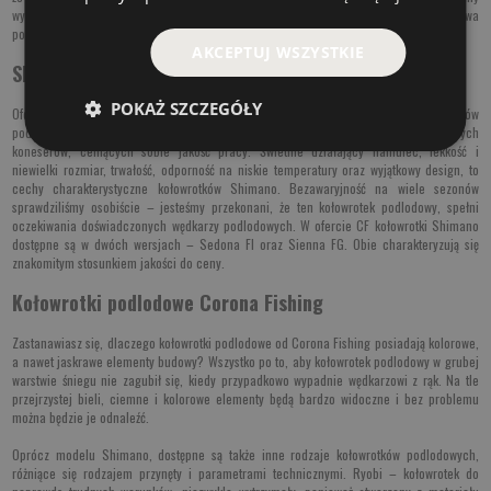
wybrać mniejszą pojemność. Takie też kołowrotki są dedykowane do wędkarstwa
podlodowego.
AKCEPTUJ WSZYSTKIE
Shimano – najlepszy kołowrotek podlodowy
POKAŻ SZCZEGÓŁY
Oferta marki Corona Fishing posiada kilka znakomitych modeli kołowrotków
podlodowych, a jednym z nich jest wersja Shimano. To kołowrotki dla prawdziwych
koneserów, ceniących sobie jakość pracy. Świetnie działający hamulec, lekkość i
niewielki rozmiar, trwałość, odporność na niskie temperatury oraz wyjątkowy design, to
cechy charakterystyczne kołowrotków Shimano. Bezawaryjność na wiele sezonów
sprawdziliśmy osobiście – jesteśmy przekonani, że ten kołowrotek podlodowy, spełni
oczekiwania doświadczonych wędkarzy podlodowych. W ofercie CF kołowrotki Shimano
dostępne są w dwóch wersjach – Sedona FI oraz Sienna FG. Obie charakteryzują się
znakomitym stosunkiem jakości do ceny.
Kołowrotki podlodowe Corona Fishing
Zastanawiasz się, dlaczego kołowrotki podlodowe od Corona Fishing posiadają kolorowe,
a nawet jaskrawe elementy budowy? Wszystko po to, aby kołowrotek podlodowy w grubej
warstwie śniegu nie zagubił się, kiedy przypadkowo wypadnie wędkarzowi z rąk. Na tle
przejrzystej bieli, ciemne i kolorowe elementy będą bardzo widoczne i bez problemu
można będzie je odnaleźć.
Oprócz modelu Shimano, dostępne są także inne rodzaje kołowrotków podlodowych,
różniące się rodzajem przynęty i parametrami technicznymi. Ryobi – kołowrotek do