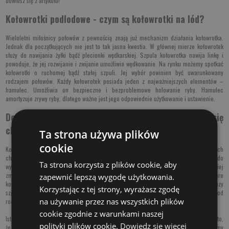
dowiesz się z artykułu!
Kołowrotki podlodowe - czym są kołowrotki na lód?
Wieloletni miłośnicy połowów z pewnością znają już mechanizm działania kołowrotka.
Jednak dla początkujących nie jest to tak jasna kwestia. W głównej mierze kołowrotek
służy do nawijania żyłki bądź plecionki wędkarskiej. Szpula kołowrotka nawija linkę i
powoduje, że jej rozwijanie i zwijanie umożliwia wędkowanie. Na rynku możemy spotkać
kołowrotki o ruchomej bądź stałej szpuli. Jej wybór powinien być uwarunkowany
rodzajem połowów. Każdy kołowrotek posiada jeden z najważniejszych elementów –
hamulec. Umożliwia on bezpieczne i bezproblemowe holowanie ryby. Hamulec
amortyzuje zrywy ryby, dlatego ważne jest jego odpowiednie użytkowanie i ustawienie.
Dobre kołowrotki podlodowe – czym się
charakteryzują?
Ta strona używa plików
cookie
Kołowrotki podlodowe nie powinny być zbyt skomplikowane. Najlepsze z nich
charakteryzują się lekkością i niewielkim rozmiarem. Trudne warunki obligują nas do
Ta strona korzysta z plików cookie, aby
wybrania takiego sprzętu podlodowego, który będzie posiadał jak najbardziej
zminimalizowaną konstrukcję. Nie inaczej jest w przypadku kołowrotków. Dobre
zapewnić lepszą wygodę użytkowania.
kołowrotki podlodowe powinny mieć określone parametry. Zwróć uwagę na to, ile razy
Korzystając z tej strony, wyrażasz zgodę
szpula kołowrotka będzie obracała się w momencie kręcenia korbą. W zależności od
na używanie przez nas wszystkich plików
rodzaju kołowrotka, będą to różne parametry.
cookie zgodnie z warunkami naszej
Istotną kwestią, jeśli chodzi o kołowrotki na lód, jest pojemność szpuli. Ze względu na to,
polityki plików cookie.
Dowiedz się więcej
że łowienie pod lodem jest specyficzne i nie wymaga tak dalekiego wyrzutu, możemy