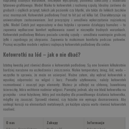
naprawdę trudnych warunków, niezwykle wytrzymały, ponieważ stworzony z materiału
tytanowo-grafitowego. Model Maiko to kołowrotek z ruchomą szpulą. Idealny zarówno do
grubych i ciężkich przynęt, takich jak poziomki czy błystki, ale także do lekkich żuczków
oraz mormyszek. Kołowrotek podlodowy Frost to hit już od kilku lat. Charakteryzuje się
uniwersalnym zastosowaniem. Jest precyzyjny i umożliwia wykorzystanie najcieńszej
żyłki. Model Catch jest wyposażony w dwa łożyska i sprawnie działający hamulec – to
zapewnia wędkarzowi komfort wędkowania nawet w niezwykle trudnych warunkach.
Kołowrotek podlodowy Mebaru posiada szeroką szpulę – umożliwia nawinięcie grubszej
żyłki i zapobiega jej skręcaniu. Zapewnia to maksimum komfortu podczas połowów.
Poznaj wszystkie modele i wybierz najlepszy kołowrotek podlodowy dla siebie.
Kołowrotki na lód – jak o nie dbać?
Istotną kwestią jest również dbanie o kołowrotek podlodowy. Są one bowiem kilkukrotnie
bardziej narażone na uszkodzenia i zniszczenia. Niskie temperatury, śnieg, lód, woda –
wszystko to sprawia, że może on ucierpieć. Ważne zatem, aby wybrać kołowrotek o
wysokiej odporności na wilgoć i kurz. Ponadto użytkowaniu, należy kołowrotek
rozmontować i osuszyć jego elementy. Możesz je odłożyć na chłonną, bawełnianą
ściereczkę, która wchłonie nadmiar wilgoci. Pamiętaj jednak, aby nie kłaść kołowrotka na
grzejniku - smar łożyskowy, który jest niezbędny dla prawidłowego działania kołowrotka,
mógłby się zasuszyć. Sprawdź również, czy łożysko nie wymaga dosmarowania. Aby
uniknąć korozji na elementach metalowych, po każdym użyciu warto również kołowrotek
naoliwić.
O nas
Zakupy
Informacje