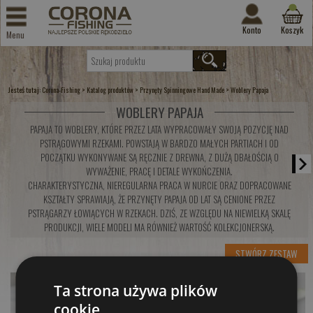
Konto
Koszyk
Menu
Jesteś tutaj:
>
>
>
Corona-Fishing
Katalog produktów
Przynęty Spinningowe Hand Made
Woblery Papaja
WOBLERY PAPAJA
PAPAJA TO WOBLERY, KTÓRE PRZEZ LATA WYPRACOWAŁY SWOJĄ POZYCJĘ NAD
PSTRĄGOWYMI RZEKAMI. POWSTAJĄ W BARDZO MAŁYCH PARTIACH I OD
POCZĄTKU WYKONYWANE SĄ RĘCZNIE Z DREWNA, Z DUŻĄ DBAŁOŚCIĄ O
WYWAŻENIE, PRACĘ I DETALE WYKOŃCZENIA.
CHARAKTERYSTYCZNA, NIEREGULARNA PRACA W NURCIE ORAZ DOPRACOWANE
KSZTAŁTY SPRAWIAJĄ, ŻE PRZYNĘTY PAPAJA OD LAT SĄ CENIONE PRZEZ
PSTRĄGARZY ŁOWIĄCYCH W RZEKACH. DZIŚ, ZE WZGLĘDU NA NIEWIELKĄ SKALĘ
PRODUKCJI, WIELE MODELI MA RÓWNIEŻ WARTOŚĆ KOLEKCJONERSKĄ.
STWÓRZ ZESTAW
Ta strona używa plików
cookie