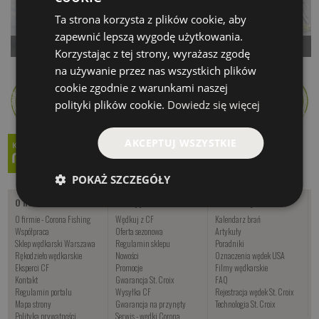
Ta strona korzysta z plików cookie, aby
zapewnić lepszą wygodę użytkowania.
Trap Mały
Salt
Korzystając z tej strony, wyrażasz zgodę
Czekamy na dostawę
Czekamy na dostawę
na używanie przez nas wszystkich plików
cookie zgodnie z warunkami naszej
Kup teraz >
Kup teraz >
polityki plików cookie.
Dowiedz się więcej
AKCEPTUJ WSZYSTKIE
POKAŻ SZCZEGÓŁY
O nas
Zakupy
Informacje
O firmie - Corona Fishing
Wędkuj z CF
Kalendarz brań
Współpraca
Oferta sezonowa
Artykuły
Sklep wędkarski Warszawa
Regulamin sklepu
Poradniki
Rękodzieło wędkarskie
Nowości
Oznaczenia wędek USA
Eksperci CF
Promocje
Filmy wędkarskie
Kontakt
Gwarancja St. Croix
FAQ
Regulamin portalu
Wysyłka CF
Rejestracja wędek St. Croix
Mapa strony
Gwarancja na przynęty
Technologia St. Croix
Polityka prywatności
Serwis - wędki Corona