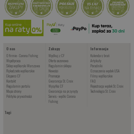
Geoff Anderson Wizwool
Kup teraz >
Kup teraz >
Kup teraz >
ULF Black
Czekamy na dostawę
Kup teraz >
O nas
Zakupy
Informacje
O firmie - Corona Fishing
Wędkuj z CF
Kalendarz brań
Współpraca
Oferta sezonowa
Artykuły
Sklep wędkarski Warszawa
Regulamin sklepu
Poradniki
Rękodzieło wędkarskie
Nowości
Oznaczenia wędek USA
Eksperci CF
Promocje
Filmy wędkarskie
Kontakt
Gwarancja St. Croix
FAQ
Regulamin portalu
Wysyłka CF
Rejestracja wędek St. Croix
Mapa strony
Gwarancja na przynęty
Technologia St. Croix
Polityka prywatności
Serwis - wędki Corona
Fishing
Tagi