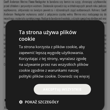
Geoff Anderson Merino Fleece Neckgaitor to bandana czy komin na szyję, chroniący użytkownika
przed chłodem i porywistym wiatrem. Doskonale sprawdzi się w chłodniejszych porach roku podczas
wędkowania, aktywności na świeżym powietrzu i różnorodnych zajęć outdoorowych. Kołnierz Geoff
Anderson Neckgaitor wykonany został z połączenia czystej wełny Merino oraz nadającego się do
recyclingu materiału syntetycznego. Nadaje to bandanie trwałości, a dzięki specjalnej obróbce jest ona
bardzo przyjemna w dotyku i zapewnia naturalne ciepło. Polar Merino to materiał, który łatwo
utrzymać w czystości, a przy tym nie pochłania on zapachów.
Ta strona używa plików
Innowacyjna mieszanka tkanin TechnicalMerino to jeden z wyznaczników, którymi szczycą się
cookie
ubrania dla wędkarzy Geoff Anderson. Dzięki niemu czujemy się sucho, świeżo i komfortowo przez
cały czas użytkowania, nawet przy intensywnym wysiłku. Ponieważ nie jest ona poddawana żadnym
Ta strona korzysta z plików cookie, aby
zabiegom chemicznym, nie traci ona swoich właściwości wraz z upływem czasu i nie spiera się.
Dzięki specjalnej mieszance włókien, wilgoć łatwiej odprowadzana jest od ciała na zewnątrz. Produkt
zapewnić lepszą wygodę użytkowania.
posiada certyfikat Woolmark®.
Korzystając z tej strony, wyrażasz zgodę
na używanie przez nas wszystkich plików
Cechy
Geoff Anderson Merino Fleece Neckgaitor
:
cookie zgodnie z warunkami naszej
mieszanka naturalnej wełny Merino (53%) i poliestru (47%)
trwałość na lata
polityki plików cookie.
Dowiedz się więcej
nie pochłania zapachów
odprowadzanie wilgoci
kolor - czarny
AKCEPTUJ WSZYSTKIE
MODEL
CENA
POKAŻ SZCZEGÓŁY
187.00 PLN
-
+
Fleece Neckgaitor
127.00 PLN