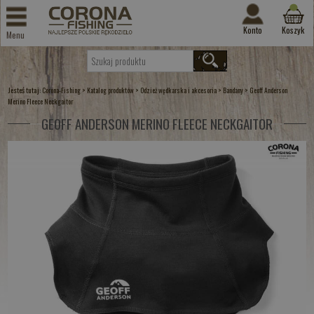
Konto
Koszyk
Menu
Jesteś tutaj:
>
>
>
>
Corona-Fishing
Katalog produktów
Odzież wędkarska i akcesoria
Bandany
Geoff Anderson
Merino Fleece Neckgaitor
GEOFF ANDERSON MERINO FLEECE NECKGAITOR