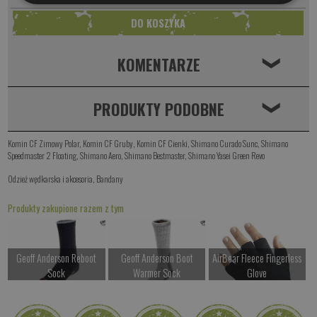
KOMENTARZE
❮
PRODUKTY PODOBNE
❮
Komin CF Zimowy Polar
,
Komin CF Gruby
,
Komin CF Cienki
,
Shimano Curado Sunc
,
Shimano
Speedmaster 2 Floating
,
Shimano Aero
,
Shimano Bestmaster
,
Shimano Yasei Green Revo
Odzież wędkarska i akcesoria
,
Bandany
Produkty zakupione razem z tym
Geoff Anderson Reboot
Geoff Anderson Boot
AirBear Fleece Fingerless
Sock
Warmer Sock
Glove
od 147.00 PLN
od 187.00 PLN
od 187.00 PLN