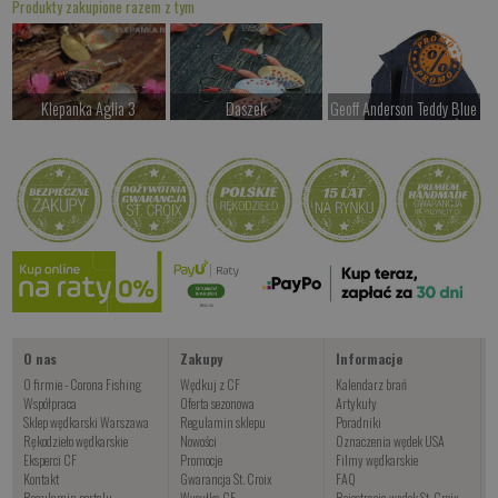
Produkty zakupione razem z tym
Klepanka Aglia 3
Daszek
Geoff Anderson Teddy Blue
od 29.00 PLN
od 32.00 PLN
od 697.00 PLN
Kup teraz >
Kup teraz >
Kup teraz >
Baby Tyson 14
Czekamy na dostawę
Kup teraz >
O nas
Zakupy
Informacje
O firmie - Corona Fishing
Wędkuj z CF
Kalendarz brań
Współpraca
Oferta sezonowa
Artykuły
Sklep wędkarski Warszawa
Regulamin sklepu
Poradniki
Rękodzieło wędkarskie
Nowości
Oznaczenia wędek USA
Eksperci CF
Promocje
Filmy wędkarskie
Kontakt
Gwarancja St. Croix
FAQ
Regulamin portalu
Wysyłka CF
Rejestracja wędek St. Croix