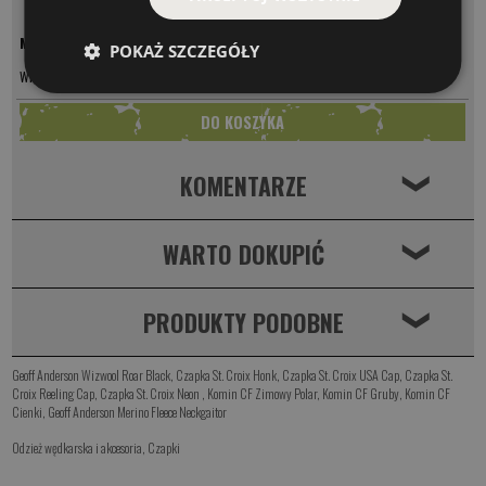
MODEL
CENA
POKAŻ SZCZEGÓŁY
187.00 PLN
-
+
Wizwool Roar Blue
97.00 PLN
KOMENTARZE
❮
WARTO DOKUPIĆ
❮
PRODUKTY PODOBNE
❮
Geoff Anderson Wizwool Roar Black
,
Czapka St. Croix Honk
,
Czapka St. Croix USA Cap
,
Czapka St.
Croix Reeling Cap
,
Czapka St. Croix Neon
,
Komin CF Zimowy Polar
,
Komin CF Gruby
,
Komin CF
Cienki
,
Geoff Anderson Merino Fleece Neckgaitor
Odzież wędkarska i akcesoria
,
Czapki