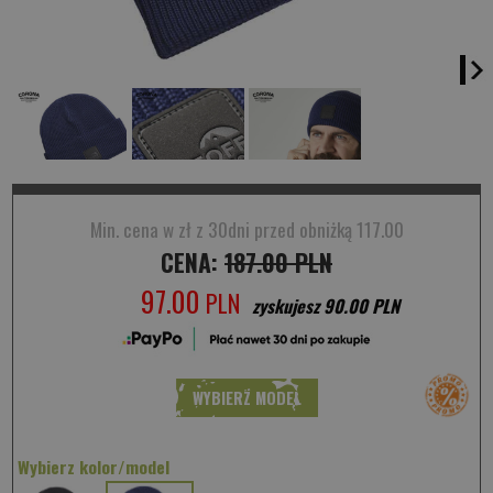
Min. cena w zł z 30dni przed obniżką 117.00
CENA:
187.00 PLN
97.00
PLN
zyskujesz 90.00 PLN
WYBIERZ MODEL
Wybierz kolor/model