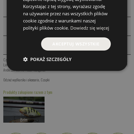
KOMENTARZE
Korzystając z tej strony, wyrażasz zgodę
❮
na używanie przez nas wszystkich plików
cookie zgodnie z warunkami naszej
WARTO DOKUPIĆ
❮
polityki plików cookie.
Dowiedz się więcej
PRODUKTY PODOBNE
AKCEPTUJ WSZYSTKIE
❮
POKAŻ SZCZEGÓŁY
Czapka St. Croix USA Cap
,
Czapka St. Croix Reeling Cap
,
Czapka St. Croix Neon
,
Czapka St. Croix
Limit
,
Czapka St. Croix Inshore
,
Komin CF Zimowy Polar
,
Komin CF Gruby
,
Komin CF Cienki
,
Geoff
Anderson Merino Fleece Neckgaitor
Odzież wędkarska i akcesoria
,
Czapki
Produkty zakupione razem z tym
Brim
od 57.00 PLN