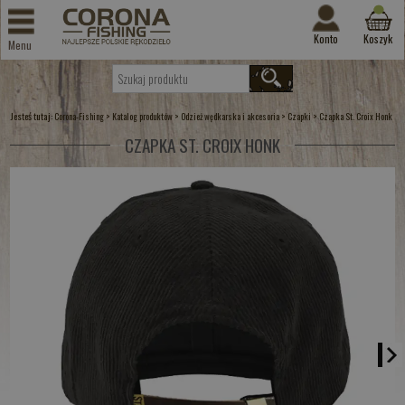
Konto
Koszyk
Menu
Jesteś tutaj:
>
>
>
>
Corona-Fishing
Katalog produktów
Odzież wędkarska i akcesoria
Czapki
Czapka St. Croix Honk
CZAPKA ST. CROIX HONK