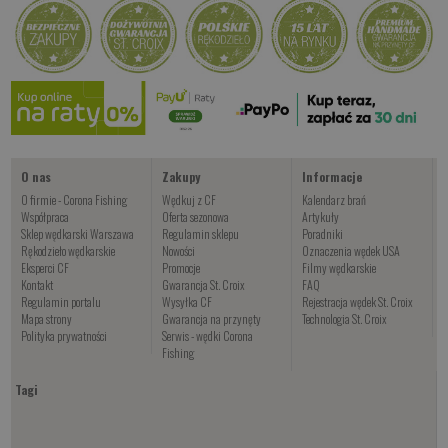
Kup teraz >
O nas
Zakupy
Informacje
O firmie - Corona Fishing
Wędkuj z CF
Kalendarz brań
Współpraca
Oferta sezonowa
Artykuły
Sklep wędkarski Warszawa
Regulamin sklepu
Poradniki
Rękodzieło wędkarskie
Nowości
Oznaczenia wędek USA
Eksperci CF
Promocje
Filmy wędkarskie
Kontakt
Gwarancja St. Croix
FAQ
Regulamin portalu
Wysyłka CF
Rejestracja wędek St. Croix
Mapa strony
Gwarancja na przynęty
Technologia St. Croix
Polityka prywatności
Serwis - wędki Corona
Fishing
Tagi