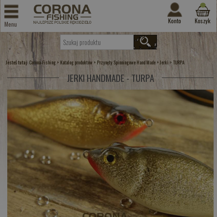
Konto
Koszyk
Menu
Jesteś tutaj:
>
>
>
>
Corona-Fishing
Katalog produktów
Przynęty Spinningowe Hand Made
Jerki
TURPA
JERKI HANDMADE - TURPA