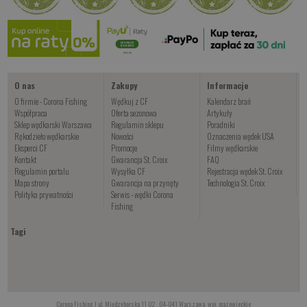
od 34.00 PLN
Kup teraz >
O nas
Zakupy
Informacje
O firmie - Corona Fishing
Wędkuj z CF
Kalendarz brań
Współpraca
Oferta sezonowa
Artykuły
Sklep wędkarski Warszawa
Regulamin sklepu
Poradniki
Rękodzieło wędkarskie
Nowości
Oznaczenia wędek USA
Eksperci CF
Promocje
Filmy wędkarskie
Kontakt
Gwarancja St. Croix
FAQ
Regulamin portalu
Wysyłka CF
Rejestracja wędek St. Croix
Mapa strony
Gwarancja na przynęty
Technologia St. Croix
Polityka prywatności
Serwis - wędki Corona
Fishing
Tagi
Corona Fishing | ul. Międzyborska 11 U2 , 04-041 Warszawa, woj. mazowieckie