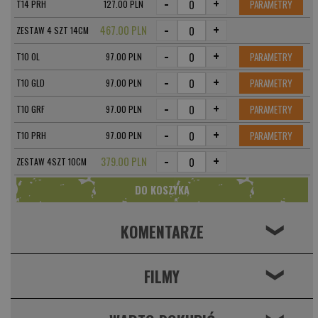
-
+
PARAMETRY
T14 PRH
127.00 PLN
-
+
467.00 PLN
ZESTAW 4 SZT 14CM
-
+
PARAMETRY
T10 OL
97.00 PLN
-
+
PARAMETRY
T10 GLD
97.00 PLN
-
+
PARAMETRY
T10 GRF
97.00 PLN
-
+
PARAMETRY
T10 PRH
97.00 PLN
-
+
379.00 PLN
ZESTAW 4SZT 10CM
KOMENTARZE
❮
FILMY
❮