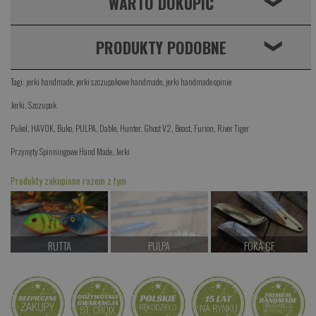
WARTO DOKUPIĆ
❮
PRODUKTY PODOBNE
❮
Tagi:
jerki handmade
,
jerki szczupakowe handmade
,
jerki handmade opinie
Jerki
,
Szczupak
Pukel
,
HAVOK
,
Buko
,
PULPA
,
Dable
,
Hunter
,
Ghost V2
,
Beast
,
Furion
,
River Tiger
Przynęty Spinningowe Hand Made
,
Jerki
Produkty zakupione razem z tym
RUTTA
PULPA
FOKA CF
od 87.00 PLN
Czekamy na dostawę
od 34.00 PLN
Kup teraz >
Kup teraz >
Kup teraz >
ALGA CF