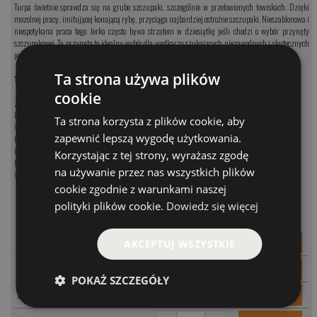
Turpa świetnie sprawdza się na grube szczupaki, szczególnie w przełowionych łowiskach. Dzięki
mozolnej pracy, imitującej konającą rybę, przyciąga najbardziej ostrożne szczupaki. Nieszablonowa i
niespotykana praca tego Jerka często bywa strzałem w dziesiątkę jeśli chodzi o wybór przynęty
szczupakowej. Ta przynęta to idealny wybór dla wędkarzy szukających niezawodnych i skutecznych
jerków na szczupaka.
Ta strona używa plików
14cm - 88g
. Zbrojeni w
kotwice BKK
nr 1
cookie
Zobacz kategorię:
Przynęty na szczupaka
Ta strona korzysta z plików cookie, aby
Woblery na szczupaka
zapewnić lepszą wygodę użytkowania.
Koguty na szczupaka
Obrotówki na szczupaka
Korzystając z tej strony, wyrażasz zgodę
Muchy na szczupaka
na używanie przez nas wszystkich plików
Wahadłówki na szczupaka
cookie zgodnie z warunkami naszej
polityki plików cookie.
Dowiedz się więcej
MODEL
CENA
-
+
PARAMETRY
T14 OL
127.00 PLN
AKCEPTUJ WSZYSTKIE
-
+
PARAMETRY
T14 GLD
127.00 PLN
POKAŻ SZCZEGÓŁY
-
+
PARAMETRY
T14 GRF
127.00 PLN