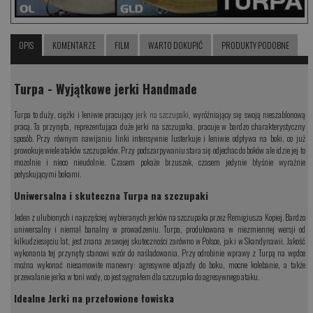
OPIS
KOMENTARZE
FILM
WARTO DOKUPIĆ
PRODUKTY PODOBNE
Turpa - Wyjątkowe jerki Handmade
Turpa to duży, ciężki i leniwie pracujący
jerk na szczupaki
, wyróżniający się swoją nieszablonową
pracą. Ta przynęta, reprezentująca duże jerki na szczupaka, pracuje w bardzo charakterystyczny
sposób. Przy równym nawijaniu linki intensywnie lusterkuje i leniwie odpływa na boki, co już
prowokuje wiele ataków szczupaków. Przy podszarpywaniu stara się odjechac do boków ale idzie jej to
mozolnie i nieco nieudolnie. Czasem pokaże brzuszek, czasem jedynie błyśnie wyraźnie
połyskującymi bokami.
Uniwersalna i skuteczna Turpa na szczupaki
Jeden z ulubionych i najczęściej wybieranych jerków na szczupaka przez Remigiusza Kopiej. Bardzo
uniwersalny i niemal banalny w prowadzeniu. Turpa, produkowana w niezmiennej wersji od
kilkudziesięciu lat, jest znana ze swojej skuteczności zarówno w Polsce, jak i w Skandynawii. Jakość
wykonania tej przynęty stanowi wzór do naśladowania. Przy odrobinie wprawy z Turpą na wędce
można wykonać niesamowite manewry: agresywne odjazdy do boku, mocne kolebanie, a także
przewalanie jerka w toni wody, co jest sygnałem dla szczupaka do agresywnego ataku.
Idealne Jerki na przełowione łowiska