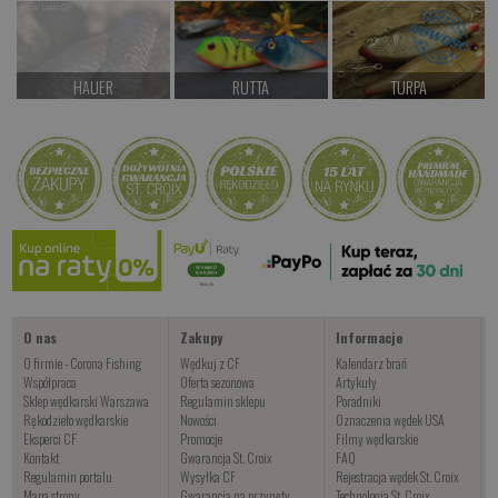
HAUER
RUTTA
TURPA
Czekamy na dostawę
od 87.00 PLN
od 97.00 PLN
Kup teraz >
Kup teraz >
Kup teraz >
Buko
od 77.00 PLN
Kup teraz >
O nas
Zakupy
Informacje
O firmie - Corona Fishing
Wędkuj z CF
Kalendarz brań
Współpraca
Oferta sezonowa
Artykuły
Sklep wędkarski Warszawa
Regulamin sklepu
Poradniki
Rękodzieło wędkarskie
Nowości
Oznaczenia wędek USA
Eksperci CF
Promocje
Filmy wędkarskie
Kontakt
Gwarancja St. Croix
FAQ
Regulamin portalu
Wysyłka CF
Rejestracja wędek St. Croix
Mapa strony
Gwarancja na przynęty
Technologia St. Croix