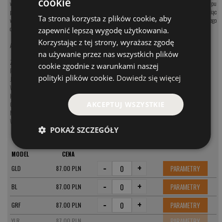
cookie
wiele ataków następuje właśnie w czasie takiej pauzy. Doskonały miejsce do łowienia na tego typu
przynęty są blaty oraz szczyty podwodnych górek, które sięgają na kilka metrów głębokości. Łowiąc
Ta strona korzysta z plików cookie, aby
właśnie w takich miejscach będziemy mieli okazje wykorzystać kuszenia właśnie w czasie leniwego
opadania przynęty.
zapewnić lepszą wygodę użytkowania.
Korzystając z tej strony, wyrażasz zgodę
Abor uzbrojony jest w kotwice #1.
na używanie przez nas wszystkich plików
Zobacz kategorię:
cookie zgodnie z warunkami naszej
Przynęty na szczupaka
polityki plików cookie.
Dowiedz się więcej
Jerki na szczupaka
Woblery na szczupaka
Koguty na szczupaka
AKCEPTUJ WSZYSTKIE
Obrotówki na szczupaka
Muchy na szczupaka
Wahadłówki na szczupaka
POKAŻ SZCZEGÓŁY
MODEL
CENA
-
+
PARAMETRY
GLD
87.00 PLN
-
+
PARAMETRY
BL
87.00 PLN
-
+
PARAMETRY
GRF
87.00 PLN
PARAMETRY
YLR
87.00 PLN