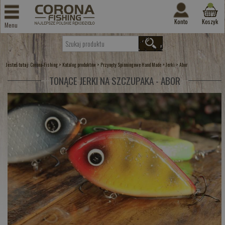
Konto
Koszyk
Menu
Jesteś tutaj:
>
>
>
>
Corona-Fishing
Katalog produktów
Przynęty Spinningowe Hand Made
Jerki
Abor
TONĄCE JERKI NA SZCZUPAKA - ABOR