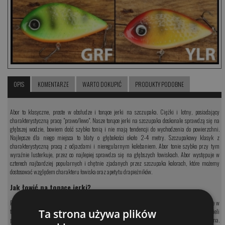
OPIS
KOMENTARZE
WARTO DOKUPIĆ
PRODUKTY PODOBNE
Abor to klasyczne, proste w obsłudze i tonące jerki na szczupaka. Ciężki i lotny, posiadający
charakterystyczną pracę "prawo/lewo". Nasze tonące jerki na szczupaka doskonale sprawdzą się na
głębszej wodzie, bowiem dość szybko tonią i nie mają tendencji do wychodzenia do powierzchni.
Najlepsze dla niego miejsca to blaty o głębokości około 2-4 metry. Szczupakowy klasyk z
charakterystyczną pracą z odjazdami i nieregularnym kolebaniem. Abor tonie szybko przy tym
wyraźnie lusterkuje, przez co najlepiej sprawdza się na głębszych łowiskach. Abor występuje w
czterech najbardziej popularnych i chętnie zjadanych przez szczupaka kolorach, które możemy
dostosować względem charakteru łowiska oraz apetytu drapieżników.
Jak łowić na tonące jerki?
Podczas prowadzenia takich przynęt, najlepsze jest to że łowią one w dwóch etapach. Po pierwsze w
Ta strona używa plików
trakcie klasycznego podszarpywania czy leniwego nawijania linki ale wiele brań będziemy też mieli
podczas długiej pauzy. Jerk wówczas zawiesza się w toni po czy leniwie lusterkując opada do dna.