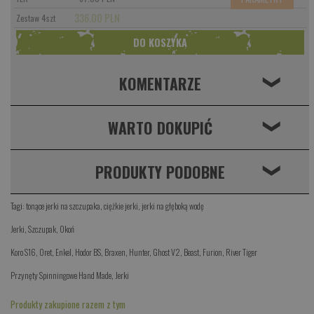
336.00 PLN
Zestaw 4szt
KOMENTARZE
❮
WARTO DOKUPIĆ
❮
PRODUKTY PODOBNE
❮
Tagi:
tonące jerki na szczupaka
,
ciężkie jerki
,
jerki na głęboką wodę
Jerki
,
Szczupak
,
Okoń
Koro S16
,
Oret
,
Enkel
,
Hodor BS
,
Braxen
,
Hunter
,
Ghost V2
,
Beast
,
Furion
,
River Tiger
Przynęty Spinningowe Hand Made
,
Jerki
Produkty zakupione razem z tym