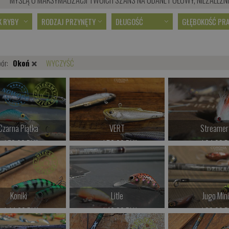
K RYBY
RODZAJ PRZYNĘTY
DŁUGOŚĆ
GŁĘBOKOŚĆ PR
bór:
Okoń
WYCZYŚĆ
Czarna Piątka
VERT
Streamer
od 72.00 PLN
od 52.00 PLN
od 24.00 P
Kup teraz >
Kup teraz >
Kup teraz 
Koniki
Litle
Jugo Min
od 44.00 PLN
od 42.00 PLN
od 39.00 P