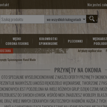
ontakt
Nie jesteś za
WĘDKI
KOŁOWROTKI
WĘDKARS
PLECIONKI
CORONA FISHING
SPINNINGOWE
PODLODO
DOSTAWA
Artykuły wędkarskie
zynęty Spinningowe Hand Made
PRZYNĘTY NA OKONIA
OTO SPECJALNIE WYSELEKCJONOWANE Z NASZEJ OFERTY PRZYNĘTY OKONIOW
REZENTUJE NAJWYŻSZEJ JAKOŚCI RĘKODZIEŁO WĘDKARSKIE, TWORZONE Z PASJ
OKONIOWYCH JEST PODZIELONA NA WIELE RÓŻNYCH GRUP, DZIĘKI CZEMU MOŻ
TRZEBUJESZ DO SWOICH ŁOWISK. WŚRÓD NICH ZNAJDZIESZ WOBLERY, BLASZKI,
KI, ORAZ WIELE INNYCH CIEKAWYCH I SKUTECZNYCH WABIKÓW. KAŻDA Z TY
MYŚLĄ O MAKSYMALIZACJI TWOICH SZANS NA UDANE POŁOWY, NIEZALEŻNI