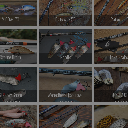
Kup teraz >
Kup teraz >
Kup teraz 
MIGDAŁ 70
Patyczak 55
Patyczak 
od 38.00 PLN
od 39.00 PLN
od 42.00 P
Kup teraz >
Kup teraz >
Kup teraz 
Czarne Bram
Nordik
Foka Stalo
od 77.00 PLN
od 38.00 PLN
od 37.00 P
Kup teraz >
Kup teraz >
Kup teraz 
Stalowy Gnom
Wahadłówki jeziorowe
GNOM C
od 48.00 PLN
od 32.00 PLN
od 34.00 P
Kup teraz >
Kup teraz >
Kup teraz 