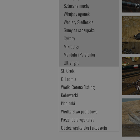
Ka
Sztuczne muchy
Wirujący ogonek
Woblery Siedleckie
Gumy na szczupaka
Cykady
Mikro Jigi
Mandula i Paralonka
Ultralight
St. Croix
G. Loomis
Wędki Corona Fishing
W
Kołowrotki
Plecionki
Wędkarstwo podlodowe
Prezent dla wędkarza
Odzież wędkarska i akcesoria