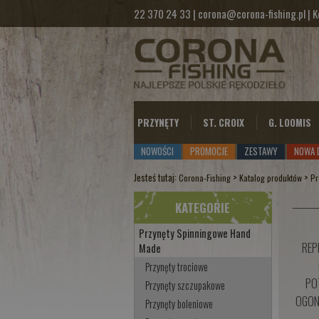
22 370 24 33
|
corona@corona-fishing.pl
|
K
PRZYNĘTY
ST. CROIX
G. LOOMIS
NOWOŚCI
PROMOCJE
ZESTAWY
NOWA 
Jesteś tutaj:
>
>
Corona-Fishing
Katalog produktów
Pr
KATEGORIE
Przynęty Spinningowe Hand
REP
Made
Przynęty trociowe
PO
Przynęty szczupakowe
OGON
Przynęty boleniowe