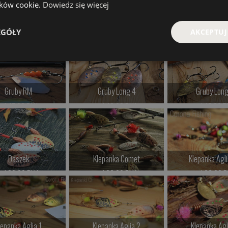
lików cookie.
Dowiedz się więcej
Morum
Trójka Trociowa
Alta
EGÓŁY
AKCEPTUJ
od 36.00 PLN
od 36.00 PLN
od 27.00 P
Kup teraz >
Kup teraz >
Kup teraz 
Gruby RM
Gruby Long 4
Gruby Long
od 47.00 PLN
od 42.00 PLN
od 47.00 P
Kup teraz >
Kup teraz >
Kup teraz 
Daszek
Klepanka Comet
Klepanka Agl
od 32.00 PLN
od 26.00 PLN
od 26.00 P
Kup teraz >
Kup teraz >
Kup teraz 
lepanka Aglia 1
Klepanka Aglia 2
Klepanka Agl