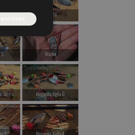
Unseta
 WSZYSTKIE
LN
od 29.00 PLN
>
Kup teraz >
 5
Ważka
LN
od 29.00 PLN
>
Kup teraz >
ia 00
Klepanka Aglia 0
LN
od 26.00 PLN
>
Kup teraz >
ia 3
Klepanka Aglia 4