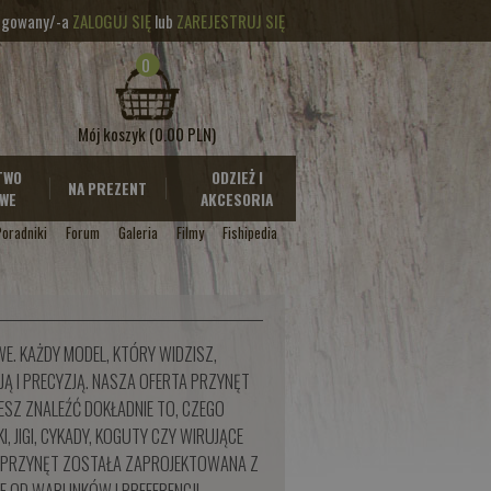
logowany/-a
ZALOGUJ SIĘ
lub
ZAREJESTRUJ SIĘ
0
Mój koszyk
(0.00 PLN)
TWO
ODZIEŻ I
NA PREZENT
WE
AKCESORIA
Poradniki
Forum
Galeria
Filmy
Fishipedia
E. KAŻDY MODEL, KTÓRY WIDZISZ,
Ą I PRECYZJĄ. NASZA OFERTA PRZYNĘT
ESZ ZNALEŹĆ DOKŁADNIE TO, CZEGO
 JIGI, CYKADY, KOGUTY CZY WIRUJĄCE
CH PRZYNĘT ZOSTAŁA ZAPROJEKTOWANA Z
E OD WARUNKÓW I PREFERENCJI.