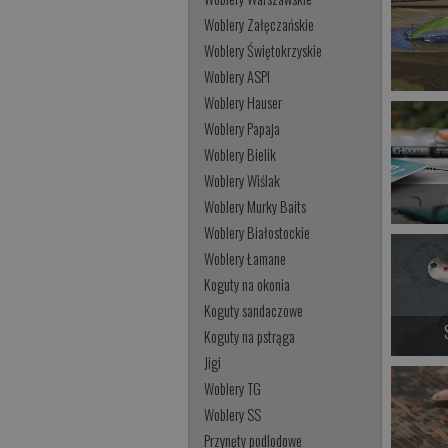
Woblery Załęczańskie
Woblery Świętokrzyskie
Woblery ASPI
Woblery Hauser
Woblery Papaja
Woblery Bielik
Woblery Wiślak
Woblery Murky Baits
Woblery Białostockie
Woblery Łamane
Koguty na okonia
Koguty sandaczowe
Koguty na pstrąga
Jigi
Woblery TG
Woblery SS
Przynęty podlodowe