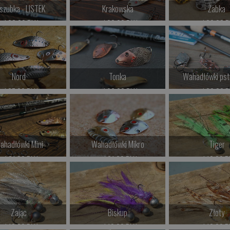
szubka - LISTEK
Krakowska
Żabka
od 36.00 PLN
od 22.00 PLN
od 32.00 P
Kup teraz >
Kup teraz >
Kup teraz 
Nord
Tonka
Wahadłówki ps
od 37.00 PLN
od 26.00 PLN
od 22.00 P
Kup teraz >
Kup teraz >
Kup teraz 
ahadłówki Mini
Wahadłówki Mikro
Tiger
od 21.00 PLN
od 21.00 PLN
od 19.00 P
Kup teraz >
Kup teraz >
Kup teraz 
Zając
Biskup
Złoty
od 19.00 PLN
od 19.00 PLN
od 19.00 P