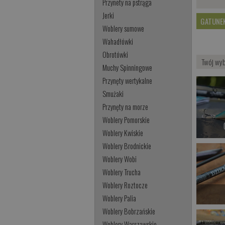
Przynety na pstrąga
Jerki
GATUNE
Woblery sumowe
Wahadłówki
Obrotówki
Twój wy
Muchy Spinningowe
Przynęty wertykalne
Smużaki
Przynęty na morze
Woblery Pomorskie
Woblery Kwiskie
Woblery Brodnickie
Woblery Wobi
Woblery Trucha
Woblery Roztocze
Woblery Palia
Woblery Bobrzańskie
Woblery Warszawskie