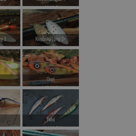
LN
od 29.00 PLN
>
Kup teraz >
ng 2
Klepanka Long 3+
LN
od 29.00 PLN
>
Kup teraz >
Oret
LN
od 97.00 PLN
>
Kup teraz >
Twixi
LN
od 64.00 PLN