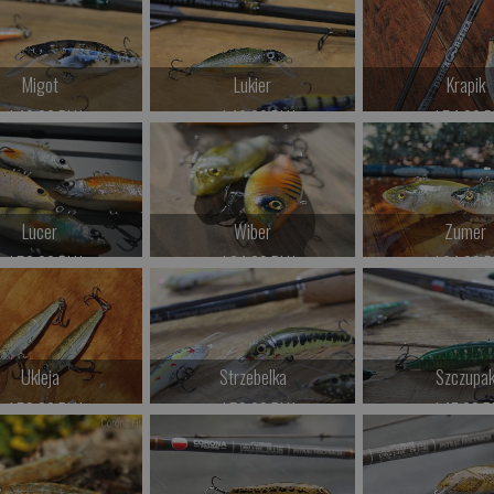
Kup teraz >
Kup teraz >
Kup teraz 
Migot
Lukier
Krapik
od 46.00 PLN
od 46.00 PLN
od 54.00 P
Kup teraz >
Kup teraz >
Kup teraz 
Lucer
Wiber
Zumer
od 59.00 PLN
od 64.00 PLN
od 64.00 P
Kup teraz >
Kup teraz >
Kup teraz 
Ukleja
Strzebelka
Szczupa
od 52.00 PLN
od 52.00 PLN
od 47.00 P
Kup teraz >
Kup teraz >
Kup teraz 