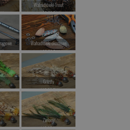
Wahadłówki Trout
LN
od 29.00 PLN
>
Kup teraz >
trągowe
Wahadłówki okoniowe
LN
od 22.00 PLN
>
Kup teraz >
Grizzly
LN
od 19.00 PLN
>
Kup teraz >
Zielony
LN
od 19.00 PLN