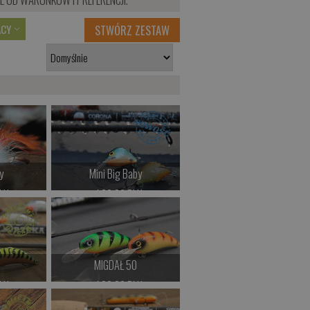
ACY
STWÓRZ ZESTAW
y
Mini Big Baby
LN
od 69.00 PLN
>
Kup teraz >
i
MIGDAŁ 50
LN
od 39.00 PLN