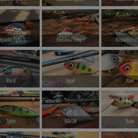
od 26.00 PLN
od 28.00 PLN
od 29.00 P
Kup teraz >
Kup teraz >
Kup teraz 
lepanka Aglia 5
Klepanka Long 1
Klepanka Lo
od 32.00 PLN
od 26.00 PLN
od 28.00 P
Kup teraz >
Kup teraz >
Kup teraz 
Barel
Ingel
Abor
od 54.00 PLN
od 87.00 PLN
od 87.00 P
Kup teraz >
Kup teraz >
Kup teraz 
Tejlor
HAVOK
Buko
od 137.00 PLN
od 67.00 PLN
od 77.00 P