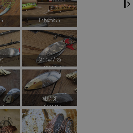
>
Kup teraz >
65
Patyczak 75
LN
od 42.00 PLN
>
Kup teraz >
wa
Stalowa Alga
LN
od 37.00 PLN
>
Kup teraz >
F
ALGA CF
LN
od 34.00 PLN
>
Kup teraz >