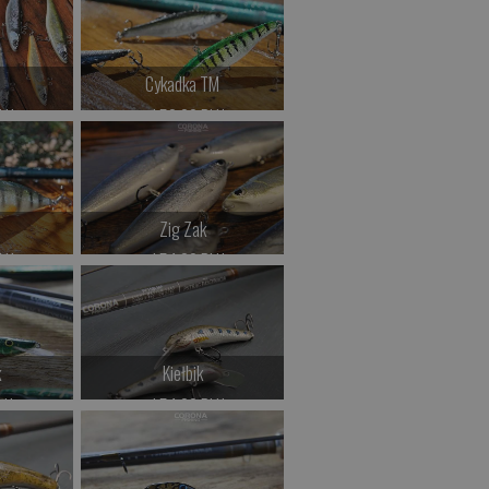
>
Kup teraz >
Cykadka TM
LN
od 52.00 PLN
>
Kup teraz >
Zig Zak
LN
od 54.00 PLN
>
Kup teraz >
k
Kiełbik
LN
od 54.00 PLN
>
Kup teraz >