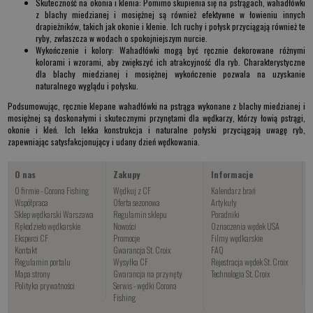
Skuteczność na okonia i klenia
: Pomimo skupienia się na pstrągach, wahadłówki
z blachy miedzianej i mosiężnej są również efektywne w łowieniu innych
drapieżników, takich jak okonie i klenie. Ich ruchy i połysk przyciągają również te
ryby, zwłaszcza w wodach o spokojniejszym nurcie.
Wykończenie i kolory
: Wahadłówki mogą być ręcznie dekorowane różnymi
kolorami i wzorami, aby zwiększyć ich atrakcyjność dla ryb. Charakterystyczne
dla blachy miedzianej i mosiężnej wykończenie pozwala na uzyskanie
naturalnego wyglądu i połysku.
Podsumowując, ręcznie klepane wahadłówki na pstrąga wykonane z blachy miedzianej i
mosiężnej są doskonałymi i skutecznymi przynętami dla wędkarzy, którzy łowią pstrągi,
okonie i kleń. Ich lekka konstrukcja i naturalne połyski przyciągają uwagę ryb,
zapewniając satysfakcjonujący i udany dzień wędkowania.
O nas
Zakupy
Informacje
O firmie - Corona Fishing
Wędkuj z CF
Kalendarz brań
Współpraca
Oferta sezonowa
Artykuły
Sklep wędkarski Warszawa
Regulamin sklepu
Poradniki
Rękodzieło wędkarskie
Nowości
Oznaczenia wędek USA
Eksperci CF
Promocje
Filmy wędkarskie
Kontakt
Gwarancja St. Croix
FAQ
Regulamin portalu
Wysyłka CF
Rejestracja wędek St. Croix
Mapa strony
Gwarancja na przynęty
Technologia St. Croix
Polityka prywatności
Serwis - wędki Corona
Fishing