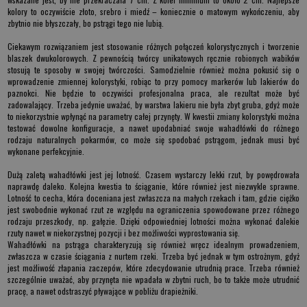
kolory to oczywiście złoto, srebro i miedź – koniecznie o matowym wykończeniu, aby
zbytnio nie błyszczały, bo pstrągi tego nie lubią.
Ciekawym rozwiązaniem jest stosowanie różnych połączeń kolorystycznych i tworzenie
blaszek dwukolorowych. Z pewnością twórcy unikatowych ręcznie robionych wabików
stosują te sposoby w swojej twórczości. Samodzielnie również można pokusić się o
wprowadzenie zmiennej kolorystyki, robiąc to przy pomocy markerów lub lakierów do
paznokci. Nie będzie to oczywiści profesjonalna praca, ale rezultat może być
zadowalający. Trzeba jedynie uważać, by warstwa lakieru nie była zbyt gruba, gdyż może
to niekorzystnie wpłynąć na parametry całej przynęty. W kwestii zmiany kolorystyki można
testować dowolne konfiguracje, a nawet upodabniać swoje wahadłówki do różnego
rodzaju naturalnych pokarmów, co może się spodobać pstrągom, jednak musi być
wykonane perfekcyjnie.
Dużą zaletą wahadłówki jest jej lotność. Czasem wystarczy lekki rzut, by powędrowała
naprawdę daleko. Kolejna kwestia to ściąganie, które również jest niezwykle sprawne.
Lotność to cecha, która doceniana jest zwłaszcza na małych rzekach i tam, gdzie ciężko
jest swobodnie wykonać rzut ze względu na ograniczenia spowodowane przez różnego
rodzaju przeszkody, np. gałęzie. Dzięki odpowiedniej lotności można wykonać dalekie
rzuty nawet w niekorzystnej pozycji i bez możliwości wyprostowania się.
Wahadłówki na pstrąga
charakteryzują się również wręcz idealnym prowadzeniem,
zwłaszcza w czasie ściągania z nurtem rzeki. Trzeba być jednak w tym ostrożnym, gdyż
jest możliwość złapania zaczepów, które zdecydowanie utrudnią prace. Trzeba również
szczególnie uważać, aby przynęta nie wpadała w zbytni ruch, bo to także może utrudnić
pracę, a nawet odstraszyć pływające w pobliżu drapieżniki.