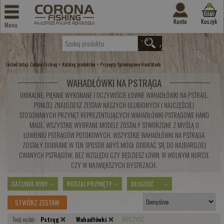
Konto
Koszyk
Menu
Jesteś tutaj:
>
>
Corona-Fishing
Katalog produktów
Przynęty Spinningowe Hand Made
WAHADŁÓWKI NA PSTRĄGA
UNIKALNE, PIĘKNIE WYKONANE I OCZYWIŚCIE ŁOWNE WAHADŁÓWKI NA PSTRĄG.
PONIŻEJ ZNAJDZIESZ ZESTAW NASZYCH ULUBIONYCH I NAJCZĘŚCIEJ
STOSOWANYCH PRZYNĘT REPREZENTUJĄCYCH WAHADŁÓWKI PSTRĄGOWE HAND
MADE. WSZYSTKIE WYBRANE MODELE ZOSTAŁY STWORZONE Z MYŚLĄ O
ŁOWIENIU PSTRĄGÓW POTOKOWYCH. WSZYSTKIE WAHADŁÓWKI NA PSTRĄGA
ZOSTAŁY DOBRANE W TEN SPOSÓB ABYŚ MÓGŁ DOBRAĆ SIĘ DO NAJBARDZIEJ
CWANYCH PSTRĄGÓW, BEZ WZGLĘDU CZY BĘDZIESZ ŁOWIŁ W WOLNYM NURCIE
CZY W NAJWIĘKSZYCH BYSTRZACH.
GATUNEK RYBY
RODZAJ PRZYNĘTY
DŁUGOŚĆ
STWÓRZ ZESTAW
Twój wybór:
Pstrąg
Wahadłówki
WYCZYŚĆ