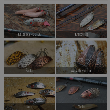
Kaszubka - LISTEK
Krakowska
od 36.00 PLN
od 22.00 PLN
Kup teraz >
Kup teraz >
Żabka
Wahadłówki Trout
od 32.00 PLN
od 29.00 PLN
Kup teraz >
Kup teraz >
Nord
Tonka