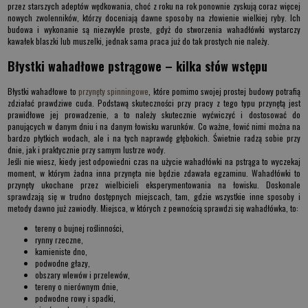
przez starszych adeptów wędkowania, choć z roku na rok ponownie zyskują coraz więcej
nowych zwolenników, którzy doceniają dawne sposoby na złowienie wielkiej ryby. Ich
budowa i wykonanie są niezwykle proste, gdyż do stworzenia wahadłówki wystarczy
kawałek blaszki lub muszelki, jednak sama praca już do tak prostych nie należy.
Błystki wahadłowe pstrągowe – kilka słów wstępu
Błystki wahadłowe to
przynęty spinningowe
, które pomimo swojej prostej budowy potrafią
zdziałać prawdziwe cuda. Podstawą skuteczności przy pracy z tego typu przynętą jest
prawidłowe jej prowadzenie, a to należy skutecznie wyćwiczyć i dostosować do
panujących w danym dniu i na danym łowisku warunków. Co ważne, łowić nimi można na
bardzo płytkich wodach, ale i na tych naprawdę głębokich. Świetnie radzą sobie przy
dnie, jak i praktycznie przy samym lustrze wody.
Jeśli nie wiesz, kiedy jest odpowiedni czas na użycie
wahadłówki na pstrąga
to wyczekaj
moment, w którym żadna inna przynęta nie będzie zdawała egzaminu. Wahadłówki to
przynęty ukochane przez wielbicieli eksperymentowania na łowisku. Doskonale
sprawdzają się w trudno dostępnych miejscach, tam, gdzie wszystkie inne sposoby i
metody dawno już zawiodły. Miejsca, w których z pewnością sprawdzi się wahadłówka, to:
tereny o bujnej roślinności,
rynny rzeczne,
kamieniste dno,
podwodne głazy,
obszary wlewów i przelewów,
tereny o nierównym dnie,
podwodne rowy i spadki,