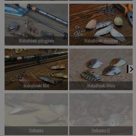
od 37.00 PLN
od 26.00 PLN
Kup teraz >
Kup teraz >
Wahadłówki pstrągowe
Wahadłówki okoniowe
od 22.00 PLN
od 22.00 PLN
Kup teraz >
Kup teraz >
Wahadłówki Mini
Wahadłówki Mikro
od 21.00 PLN
od 21.00 PLN
Kup teraz >
Kup teraz >
Delbanka
Delbanka LE