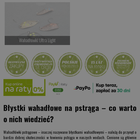
Czekamy na dostawę
Czekamy na dostawę
Kup teraz >
Kup teraz >
Wahadłówki Ultra Light
Czekamy na dostawę
Kup teraz >
Błystki wahadłowe na pstrąga – co warto
o nich wiedzieć?
Wahadłówki pstrągowe –
inaczej nazywane błystkami wahadłowymi – należą do przynęt o
bardzo dobrej skuteczności w łowieniu pstrąga w naszych wodach. Cenione są głównie