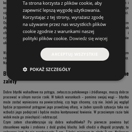
Ta strona korzysta z plików cookie, aby
kolorze czarnym i czerwonym. Pstrąg potokowy może mierzyć nawet do około 80 cm i
osiągać do 5 kg wagi. Doskonale radzi sobie z szybkim nurtem, dlatego tak dobrze czuje
zapewnić lepszą wygodę użytkowania.
się w górskich strumieniach i porywistych rzekach. Słynie także z wyjątkowej ostrożności.
Korzystając z tej strony, wyrażasz zgodę
Lubi się chować, dlatego czasem tak trudno go znaleźć.
Ostatni z mieszkańców polskich wód to pstrąg źródlany, który osiąga maksymalnie 50 cm
na używanie przez nas wszystkich plików
długości, ma wydłużone ciało i zielonkowaty grzbiet. Jasne boki przyciągają wzrok
cookie zgodnie z warunkami naszej
charakterystycznym marmurkowym wzorkiem oraz plamkami w kolorze żółtym i
czerwonym. Pstrąg źródlany jest mniej płochliwy od pstrąga potokowego, dlatego nie
polityki plików cookie.
Dowiedz się więcej
ukrywa się tak jak on w podwodnych zakamarkach.
Warto wspomnieć, że pstrąg źródlany i pstrąg potokowy – z racji występowania w tym
AKCEPTUJ WSZYSTKIE
samym rejonie – często się ze sobą krzyżują. Z takiego połączenia powstają tzw. tygrysy.
Nazwa ta pochodzi od charakterystycznych pasów znajdujących się na ich ciele.
POKAŻ SZCZEGÓŁY
Błystki wahadłowe pstrągowe – praktycznie same
zalety
Dobre
błystki wahadłowe na pstrąga,
zwłaszcza potokowego i źródlanego, muszą dobrze
pracować w silnym nurcie rzeki. W takich warunkach – pomimo swojej wagi – błystka
może zostać wyniesiona na powierzchnię, czy tego chcemy, czy nie. Jeżeli jej wygląd
będzie przypominał pstrągowi jego prawdziwą ofiarę, w żaden sposób sytuacja taka nie
wzbudzi jego podejrzeń i będzie można kontynuować łowienie. W przeciwnym razie taki
widok może go zniechęcić i odstraszyć.
Czym zatem charakteryzuje się dobra wahadłówka? Po pierwsze powinna być
stosunkowo wąska i zrobiona z dość grubej blachy. Jeśli chodzi o długość przynęty, to
wskazane jest, by nie przekraczała 7 cm. Z kolei minimum to około 2 cm. Najlepsze