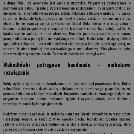
a druga Wda. Ich wykonanie jest wręcz mistrzowskie. Przynęty są dopieszczone w
najmniejszym detalu, łącznie z doprecyzowanym postarzeniem, by przynęty zbytnio się
nie świeciły. Te
wahadłówki na pstrąga
zostały wykonane z blaszki o grubości 1,5 cm co
sprawi, że doskonale będą prowadzić się nawet w bardzo szybkim i wartkim nurcie bez
obaw o to, że wynurzą się na powierzchnię. Model Brda, dostępny w opcji zebra i
klepana, został przygotowany specjalnie do łowienia w rzece. Jego zaletą jest to, że
bardzo szybko wchodzi w ruch obrotowy. Ponadto podczas prowadzenia w nurcie
pracuje idealnie w jednej linii, nie wychylając się na boki. Model Wda – dostępny także w
opcji zebra i klepana – ma środek ciężkości skierowany w kierunku części ogonowej, co
sprawia, że nieco trudniej jest wprowadzić go w ruch obrotowy. Zdecydowanie lepiej
sprawdza się w spokojnym nurcie. Bardzo skutecznie kusi pstrągi w toni.
Wahadłówki pstrągowe handmade – unikatowe
rozwiązania
Każdy wędkarz zgodzi się ze stwierdzeniem, że rękodzieło jest prawdziwą sztuką. Dobra
wahadłówka, stworzona dzięki wiedzy i doświadczeniu prawdziwego pasjonata, będzie
pracować idealnie w każdych warunkach. Oczywiście umiejętności łowiącego będą w tym
przypadku znaczące, jednak doskonałe zgięcia i wygięcia ułatwią wiele działań i
sprawiają, że nauka będzie przyjemnością.
Niektórym może się wydawać, że zrobienie skutecznej błystki wahadłowej to rzecz prosta
i nieskomplikowana, w końcu to tylko kawałek blachy. Jednak jest zupełnie inaczej.
Jedynie prawdziwy wirtuoz-rzemieślnik jest w stanie stworzyć unikatową przynętę, która
stanie się prawdziwym asem w całym zestawie wędkarskim.