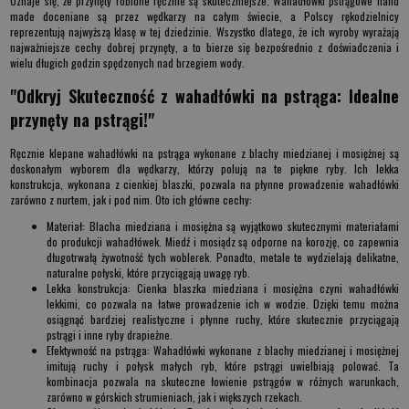
Uznaje się, że przynęty robione ręcznie są skuteczniejsze.
Wahadłówki pstrągowe hand
made
doceniane są przez wędkarzy na całym świecie, a Polscy rękodzielnicy
reprezentują najwyższą klasę w tej dziedzinie. Wszystko dlatego, że ich wyroby wyrażają
najważniejsze cechy dobrej przynęty, a to bierze się bezpośrednio z doświadczenia i
wielu długich godzin spędzonych nad brzegiem wody.
"Odkryj Skuteczność z wahadłówki na pstrąga: Idealne
przynęty na pstrągi!"
Ręcznie klepane wahadłówki na pstrąga wykonane z blachy miedzianej i mosiężnej są
doskonałym wyborem dla wędkarzy, którzy polują na te piękne ryby. Ich lekka
konstrukcja, wykonana z cienkiej blaszki, pozwala na płynne prowadzenie wahadłówki
zarówno z nurtem, jak i pod nim. Oto ich główne cechy:
Materiał
: Blacha miedziana i mosiężna są wyjątkowo skutecznymi materiałami
do produkcji wahadłówek. Miedź i mosiądz są odporne na korozję, co zapewnia
długotrwałą żywotność tych woblerek. Ponadto, metale te wydzielają delikatne,
naturalne połyski, które przyciągają uwagę ryb.
Lekka konstrukcja
: Cienka blaszka miedziana i mosiężna czyni wahadłówki
lekkimi, co pozwala na łatwe prowadzenie ich w wodzie. Dzięki temu można
osiągnąć bardziej realistyczne i płynne ruchy, które skutecznie przyciągają
pstrągi i inne ryby drapieżne.
Efektywność na pstrąga
: Wahadłówki wykonane z blachy miedzianej i mosiężnej
imitują ruchy i połysk małych ryb, które pstrągi uwielbiają polować. Ta
kombinacja pozwala na skuteczne łowienie pstrągów w różnych warunkach,
zarówno w górskich strumieniach, jak i większych rzekach.