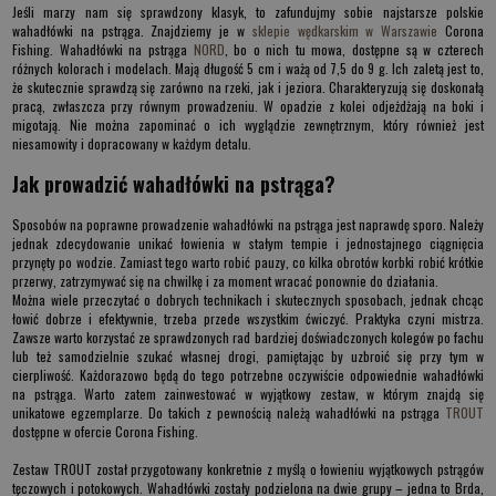
Jeśli marzy nam się sprawdzony klasyk, to zafundujmy sobie najstarsze polskie
wahadłówki na pstrąga
. Znajdziemy je w
sklepie wędkarskim w Warszawie
Corona
Fishing.
Wahadłówki na pstrąga
NORD
, bo o nich tu mowa, dostępne są w czterech
różnych kolorach i modelach. Mają długość 5 cm i ważą od 7,5 do 9 g. Ich zaletą jest to,
że skutecznie sprawdzą się zarówno na rzeki, jak i jeziora. Charakteryzują się doskonałą
pracą, zwłaszcza przy równym prowadzeniu. W opadzie z kolei odjeżdżają na boki i
migotają. Nie można zapominać o ich wyglądzie zewnętrznym, który również jest
niesamowity i dopracowany w każdym detalu.
Jak prowadzić wahadłówki na pstrąga?
Sposobów na poprawne prowadzenie
wahadłówki na pstrąga
jest naprawdę sporo. Należy
jednak zdecydowanie unikać łowienia w stałym tempie i jednostajnego ciągnięcia
przynęty po wodzie. Zamiast tego warto robić pauzy, co kilka obrotów korbki robić krótkie
przerwy, zatrzymywać się na chwilkę i za moment wracać ponownie do działania.
Można wiele przeczytać o dobrych technikach i skutecznych sposobach, jednak chcąc
łowić dobrze i efektywnie, trzeba przede wszystkim ćwiczyć. Praktyka czyni mistrza.
Zawsze warto korzystać ze sprawdzonych rad bardziej doświadczonych kolegów po fachu
lub też samodzielnie szukać własnej drogi, pamiętając by uzbroić się przy tym w
cierpliwość. Każdorazowo będą do tego potrzebne oczywiście odpowiednie
wahadłówki
na pstrąga
. Warto zatem zainwestować w wyjątkowy zestaw, w którym znajdą się
unikatowe egzemplarze. Do takich z pewnością należą
wahadłówki na pstrąga
TROUT
dostępne w ofercie Corona Fishing.
Zestaw
TROUT
został przygotowany konkretnie z myślą o łowieniu wyjątkowych pstrągów
tęczowych i potokowych. Wahadłówki zostały podzielona na dwie grupy – jedna to Brda,