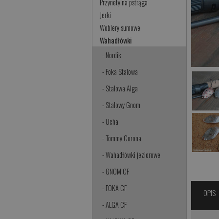
Przynety na pstrąga
Jerki
Woblery sumowe
Wahadłówki
- Nordik
- Foka Stalowa
- Stalowa Alga
- Stalowy Gnom
- Ucha
- Tommy Corona
- Wahadłówki jeziorowe
- GNOM CF
- FOKA CF
OPIS
- ALGA CF