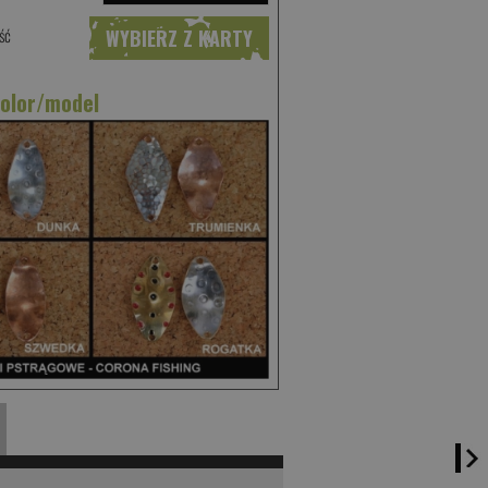
ść
WYBIERZ Z KARTY
kolor/model