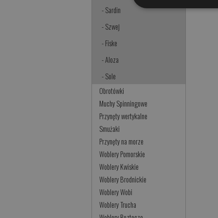
- Sardin
- Szwej
- Fiske
- Aloza
- Sole
Obrotówki
Muchy Spinningowe
Przynęty wertykalne
Smużaki
Przynęty na morze
Woblery Pomorskie
Woblery Kwiskie
Woblery Brodnickie
Woblery Wobi
Woblery Trucha
Woblery Roztocze