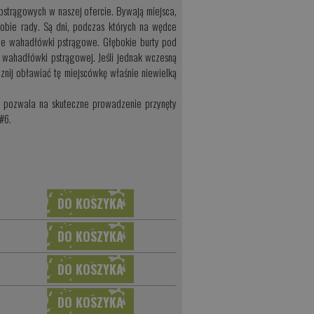
 pstrągowych w naszej ofercie.
Bywają miejsca,
sobie rady. Są dni, podczas których na wędce
yjne wahadłówki pstrągowe. Głębokie burty pod
 wahadłówki pstrągowej. Jeśli jednak wczesną
cznij obławiać tę miejscówkę właśnie niewielką
u pozwala na skuteczne prowadzenie przynęty
#6.