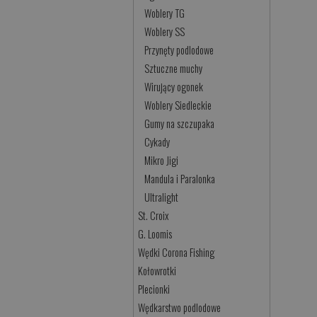
Woblery TG
Woblery SS
Przynęty podlodowe
Sztuczne muchy
Wirujący ogonek
Woblery Siedleckie
Gumy na szczupaka
Cykady
Mikro Jigi
Mandula i Paralonka
Ultralight
St. Croix
G. Loomis
Wędki Corona Fishing
Kołowrotki
Plecionki
Wędkarstwo podlodowe