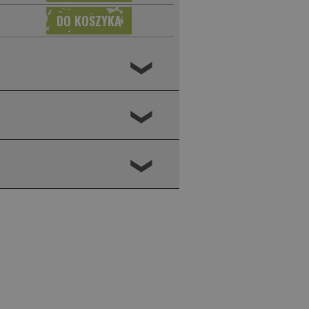
❮
❮
❮