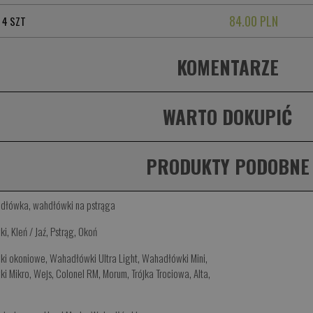
84.00 PLN
 4 SZT
KOMENTARZE
WARTO DOKUPIĆ
PRODUKTY PODOBNE
dłówka
,
wahdłówki na pstrąga
ki
,
Kleń / Jaź
,
Pstrąg
,
Okoń
ki okoniowe
,
Wahadłówki Ultra Light
,
Wahadłówki Mini
,
i Mikro
,
Wejs
,
Colonel RM
,
Morum
,
Trójka Trociowa
,
Alta
,