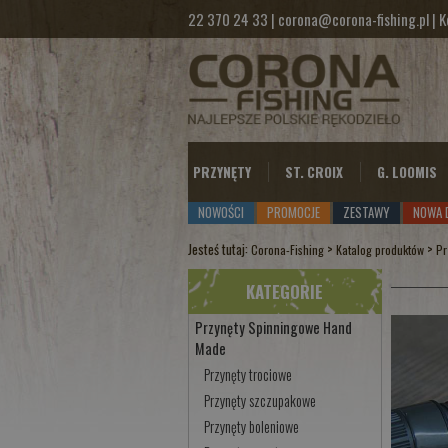
22 370 24 33
|
corona@corona-fishing.pl
|
K
PRZYNĘTY
ST. CROIX
G. LOOMIS
NOWOŚCI
PROMOCJE
ZESTAWY
NOWA 
Jesteś tutaj:
>
>
Corona-Fishing
Katalog produktów
Pr
KATEGORIE
Przynęty Spinningowe Hand
Made
Przynęty trociowe
Przynęty szczupakowe
Przynęty boleniowe