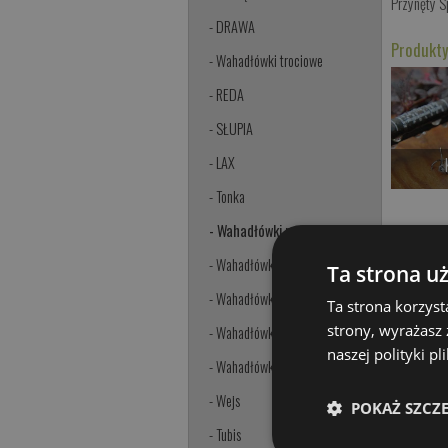
Przynęty 
- DRAWA
Produkty
- Wahadłówki trociowe
- REDA
- SŁUPIA
- LAX
- Tonka
- Wahadłówki pstrągowe
- Wahadłówki okoniowe
Ta strona u
- Wahadłówki Ultra Light
Ta strona korzyst
strony, wyrażasz
- Wahadłówki Mini
naszej polityki p
- Wahadłówki Mikro
- Wejs
POKAŻ SZCZ
- Tubis