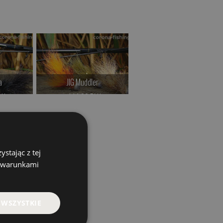
a
JIG Muddler
Wahadłówki okoniowe
LN
od 14.00 PLN
od 22.00 PLN
>
Kup teraz >
Kup teraz >
stając z tej
z warunkami
 WSZYSTKIE