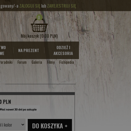
logowany/-a
ZALOGUJ SIĘ
lub
ZAREJESTRUJ SIĘ
0
Mój koszyk
(0.00 PLN)
TWO
ODZIEŻ I
NA PREZENT
WE
AKCESORIA
Poradniki
Forum
Galeria
Filmy
Fishipedia
E
0 PLN