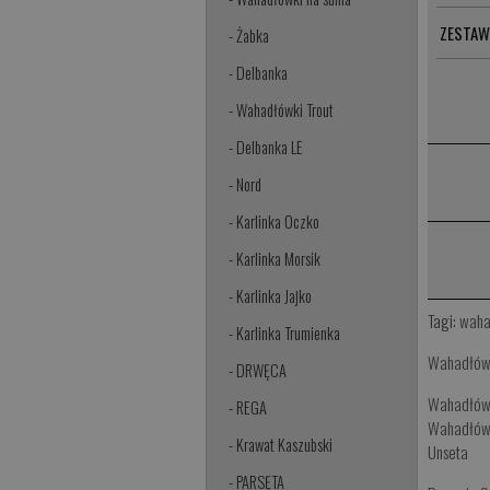
ZESTAW
- Żabka
- Delbanka
- Wahadłówki Trout
- Delbanka LE
- Nord
- Karlinka Oczko
- Karlinka Morsik
- Karlinka Jajko
Tagi:
waha
- Karlinka Trumienka
Wahadłów
- DRWĘCA
Wahadłów
- REGA
Wahadłówk
- Krawat Kaszubski
Unseta
- PARSĘTA