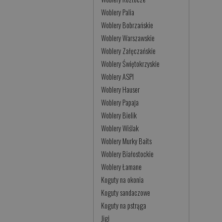
Woblery Palia
Woblery Bobrzańskie
Woblery Warszawskie
Woblery Załęczańskie
Woblery Świętokrzyskie
Woblery ASPI
Woblery Hauser
Woblery Papaja
Woblery Bielik
Woblery Wiślak
Woblery Murky Baits
Woblery Białostockie
Woblery Łamane
Koguty na okonia
Koguty sandaczowe
Koguty na pstrąga
Jigi