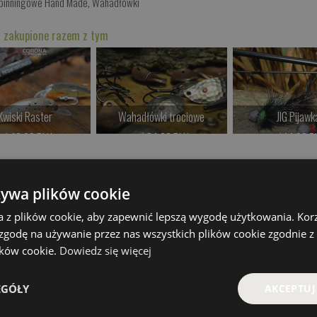
Spinningowe Hand Made
,
Wahadłówki
 zakupione razem z tym
Kwiski Raster
Wahadłówki trociowe
JIG Pijawk
od 42.00 PLN
od 34.00 PLN
od 14.00 P
Kup teraz >
Kup teraz >
Kup teraz 
żywa plików cookie
a z plików cookie, aby zapewnić lepszą wygodę użytkowania. Korzy
 zgodę na używanie przez nas wszystkich plików cookie zgodnie 
lików cookie.
Dowiedz się więcej
EGÓŁY
AKCEPTUJ