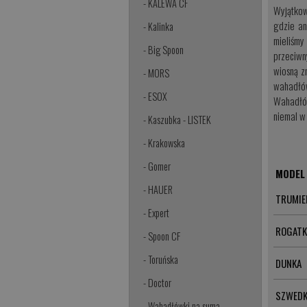
- KALEWA CF
Wyjątkow
gdzie an
- Kalinka
mieliśmy
- Big Spoon
przeciwn
wiosną z
- MORS
wahadłó
- ESOX
Wahadłów
niemal w
- Kaszubka - LISTEK
- Krakowska
- Gomer
MODEL
- HAUER
TRUMIE
- Expert
ROGATK
- Spoon CF
- Toruńska
DUNKA
- Doctor
SZWED
- Wahadłówki na suma