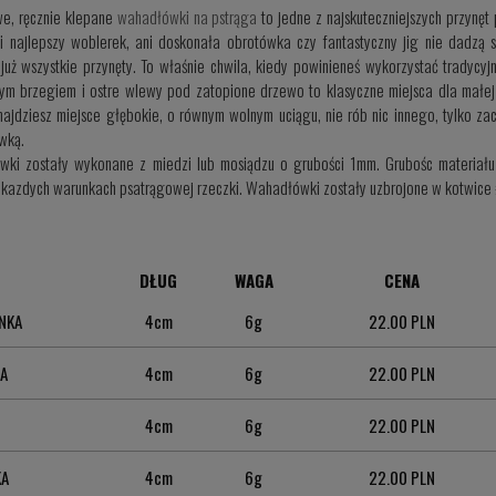
e, ręcznie klepane
wahadłówki na pstrąga
to jedne z najskuteczniejszych przynęt
i najlepszy woblerek, ani doskonała obrotówka czy fantastyczny jig nie dadzą 
 już wszystkie przynęty. To właśnie chwila, kiedy powinieneś wykorzystać tradyc
ym brzegiem i ostre wlewy pod zatopione drzewo to klasyczne miejsca dla małej
najdziesz miejsce głębokie, o równym wolnym uciągu, nie rób nic innego, tylko za
wką.
ki zostały wykonane z miedzi lub mosiądzu o grubości 1mm. Grubośc materiał
 kazdych warunkach psatrągowej rzeczki. Wahadłówki zostały uzbrojone w kotwice 
DŁUG
WAGA
CENA
NKA
4cm
6g
22.00 PLN
A
4cm
6g
22.00 PLN
4cm
6g
22.00 PLN
KA
4cm
6g
22.00 PLN