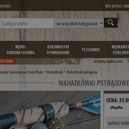
ontakt
Nie jesteś za
WĘDKI
KOŁOWROTKI
WĘDKARS
PLECIONKI
CORONA FISHING
SPINNINGOWE
PODLODO
DOSTAWA
Artykuły wędkarskie
>
>
zynęty Spinningowe Hand Made
Wahadłówki
Wahadłówki pstrągowe
WAHADŁÓWKI PSTRĄGOW
CENA:
22.0