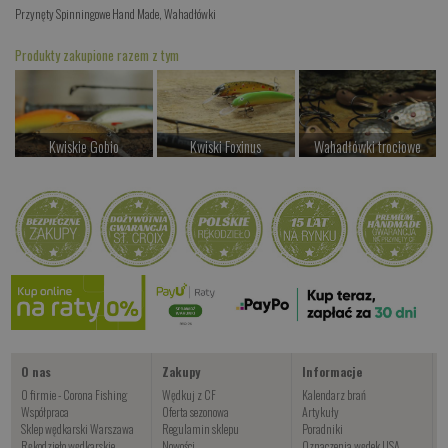
Przynęty Spinningowe Hand Made
,
Wahadłówki
Produkty zakupione razem z tym
Kwiskie Gobio
Kwiski Foxinus
Wahadłówki trociowe
od 44.00 PLN
od 47.00 PLN
od 34.00 PLN
Kup teraz >
Kup teraz >
Kup teraz >
Wahadłówki okoniowe
od 22.00 PLN
Kup teraz >
O nas
Zakupy
Informacje
O firmie - Corona Fishing
Wędkuj z CF
Kalendarz brań
Współpraca
Oferta sezonowa
Artykuły
Sklep wędkarski Warszawa
Regulamin sklepu
Poradniki
Rękodzieło wędkarskie
Nowości
Oznaczenia wędek USA