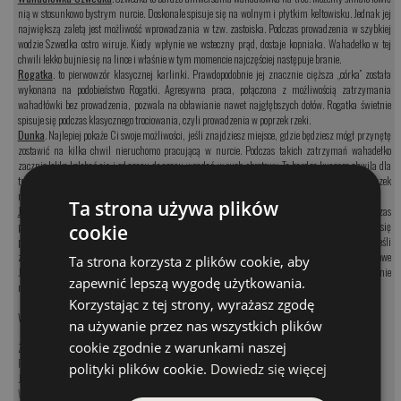
nią w stosunkowo bystrym nurcie. Doskonale spisuje się na wolnym i płytkim keltowisku. Jednak jej
największą zaletą jest możliwość wprowadzania w tzw. zastoiska. Podczas prowadzenia w szybkiej
wodzie Szwedka ostro wiruje. Kiedy wpłynie we wsteczny prąd, dostaje kopniaka. Wahadełko w tej
chwili lekko bujnie się na lince i właśnie w tym momencie najczęściej następuje branie.
Rogatka
. to pierwowzór klasycznej karlinki. Prawdopodobnie jej znacznie cięższa „córka” została
wykonana na podobieństwo Rogatki. Agresywna praca, połączona z możliwością zatrzymania
wahadłówki bez prowadzenia, pozwala na obławianie nawet najgłębszych dołów. Rogatka świetnie
spisuje się podczas klasycznego trociowania, czyli prowadzenia w poprzek rzeki.
Dunka
. Najlepiej pokaże Ci swoje możliwości, jeśli znajdziesz miejsce, gdzie będziesz mógł przynętę
zostawić na kilka chwil nieruchomo pracującą w nurcie. Podczas takich zatrzymań wahadełko
zacznie lekko kolebać się i od czasu do czasu wpadać w ruch obrotowy. To bardzo kusząca chwila dla
troci. Dunka to świetna blaszka do tradycyjnego obławiania rzeki, gdy wykonujemy rzuty w poprzek
nurtu i sprowadzamy blaszkę na napiętej lince w dół rzeki.
Ta strona używa plików
Jajko
. Pozwala na stosowanie w spowolnieniach nurtu, we wstecznych prądach. Podczas
prowadzenia jajeczka, na kiju wyczuwamy charakterystyczną lekkość. Najlepiej sprawdza się
cookie
podczas prowadzenia lekko z nurtem rzeki i pod nawisami drzew, gdzie tworzą się zastoiska. Jeśli
znajdziesz powalone krzaki, drzewo czy usypane kamienisko, koniecznie przeprowadź trociowe
Ta strona korzysta z plików cookie, aby
Jajeczko w poprzek nurtu tak, aby blaszka co chwilę pracowała tuż za przeszkodą. W tym właśnie
zapewnić lepszą wygodę użytkowania.
miejscu tworzą się malutkie wsteczne prądy, ciurki o zwiększonym przepływie i spowolnienia.
Korzystając z tej strony, wyrażasz zgodę
Wahadłówki trociowe zbrojone są w kotwice #2 (małe) lub #1 (duże).
na używanie przez nas wszystkich plików
cookie zgodnie z warunkami naszej
Zobacz kategorię:
Przynęty na szczupaka
polityki plików cookie.
Dowiedz się więcej
Jerki na szczupaka
Woblery na szczupaka