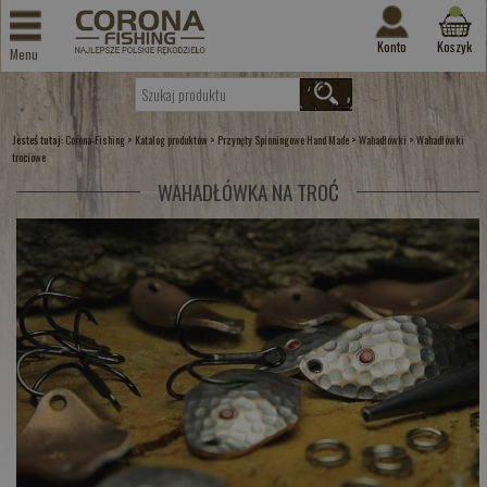
Konto
Koszyk
Menu
Jesteś tutaj:
>
>
>
>
Corona-Fishing
Katalog produktów
Przynęty Spinningowe Hand Made
Wahadłówki
Wahadłówki
trociowe
WAHADŁÓWKA NA TROĆ