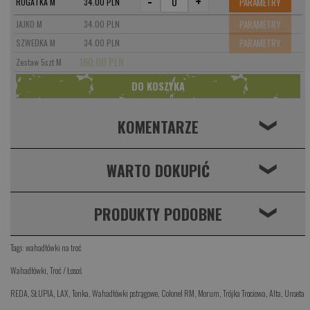
-
+
PARAMETRY
ROGATKA M
34.00 PLN
PARAMETRY
JAJKO M
34.00 PLN
PARAMETRY
SZWEDKA M
34.00 PLN
160.00 PLN
Zestaw 5szt M
KOMENTARZE
❮
WARTO DOKUPIĆ
❮
PRODUKTY PODOBNE
❮
Tagi:
wahadłówki na troć
Wahadłówki
,
Troć / Łosoś
REDA
,
SŁUPIA
,
LAX
,
Tonka
,
Wahadłówki pstrągowe
,
Colonel RM
,
Morum
,
Trójka Trociowa
,
Alta
,
Unseta