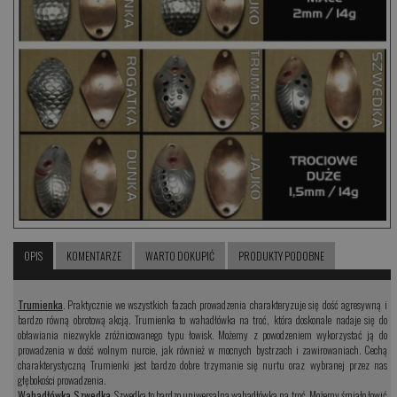
OPIS
KOMENTARZE
WARTO DOKUPIĆ
PRODUKTY PODOBNE
Trumienka
. Praktycznie we wszystkich fazach prowadzenia charakteryzuje się dość agresywną i
bardzo równą obrotową akcją. Trumienka to wahadłówka na troć, która doskonale nadaje się do
obławiania niezwykle zróżnicowanego typu łowisk. Możemy z powodzeniem wykorzystać ją do
prowadzenia w dość wolnym nurcie, jak również w mocnych bystrzach i zawirowaniach. Cechą
charakterystyczną Trumienki jest bardzo dobre trzymanie się nurtu oraz wybranej przez nas
głębokości prowadzenia.
Wahadłówka Szwedka
. Szwedka to bardzo uniwersalna wahadłówka na troć. Możemy śmiało łowić