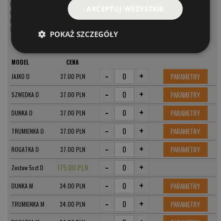
Koguty na szczupaka
AKCEPTUJ WSZYSTKIE
Obrotówki na szczupaka
Muchy na szczupaka
Wahadłówki na szczupaka
POKAŻ SZCZEGÓŁY
MODEL
CENA
-
+
PARAMETRY
JAJKO D
37.00 PLN
-
+
PARAMETRY
SZWEDKA D
37.00 PLN
-
+
PARAMETRY
DUNKA D
37.00 PLN
-
+
PARAMETRY
TRUMIENKA D
37.00 PLN
-
+
PARAMETRY
ROGATKA D
37.00 PLN
-
+
175.00 PLN
Zestaw 5szt D
-
+
PARAMETRY
DUNKA M
34.00 PLN
-
+
PARAMETRY
TRUMIENKA M
34.00 PLN