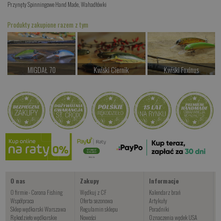
Przynęty Spinningowe Hand Made
,
Wahadłówki
Produkty zakupione razem z tym
MIGDAŁ 70
Kwiski Ciernik
Kwiski Foxinus
od 38.00 PLN
od 42.00 PLN
od 47.00 PLN
Kup teraz >
Kup teraz >
Kup teraz >
Wahadłówki pstrągowe
od 22.00 PLN
Kup teraz >
O nas
Zakupy
Informacje
O firmie - Corona Fishing
Wędkuj z CF
Kalendarz brań
Współpraca
Oferta sezonowa
Artykuły
Sklep wędkarski Warszawa
Regulamin sklepu
Poradniki
Rękodzieło wędkarskie
Nowości
Oznaczenia wędek USA