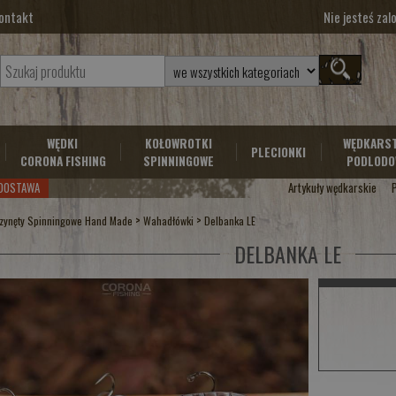
ontakt
Nie jesteś za
WĘDKI
KOŁOWROTKI
WĘDKARS
PLECIONKI
CORONA FISHING
SPINNINGOWE
PODLODO
DOSTAWA
Artykuły wędkarskie
>
>
zynęty Spinningowe Hand Made
Wahadłówki
Delbanka LE
DELBANKA LE