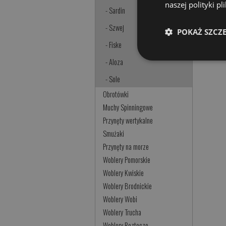
naszej polityki p
- Sardin
- Szwej
POKAŻ SZCZ
- Fiske
- Aloza
- Sole
Obrotówki
Muchy Spinningowe
Przynęty wertykalne
Smużaki
Przynęty na morze
Woblery Pomorskie
Woblery Kwiskie
Woblery Brodnickie
Woblery Wobi
Woblery Trucha
Woblery Roztocze