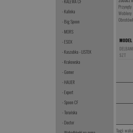
Zobacz n
- KALEWA CF
Przynęty 
- Kalinka
Woblery n
Obrotówki
- Big Spoon
- MORS
MODEL
- ESOX
DELBAN
- Kaszubka - LISTEK
SZT
- Krakowska
- Gomer
- HAUER
- Expert
- Spoon CF
- Toruńska
- Doctor
Tagi:
waha
- Wahadłówki na suma