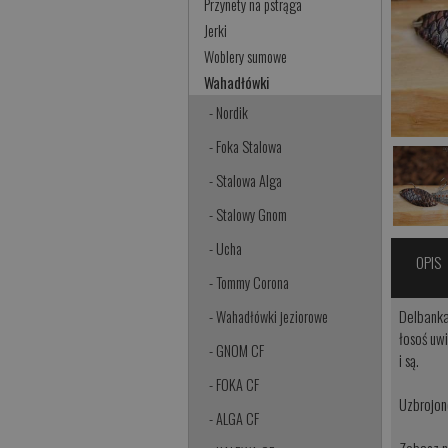
Przynety na pstrąga
Jerki
Woblery sumowe
Wahadłówki
- Nordik
- Foka Stalowa
- Stalowa Alga
- Stalowy Gnom
- Ucha
OPIS
- Tommy Corona
Delbanka
- Wahadłówki jeziorowe
łosoś uw
- GNOM CF
i są.
- FOKA CF
Uzbrojon
- ALGA CF