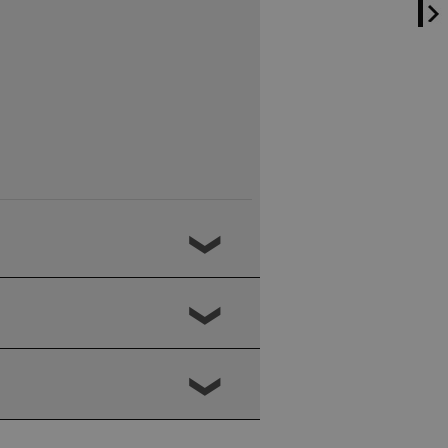
❮
❮
❮