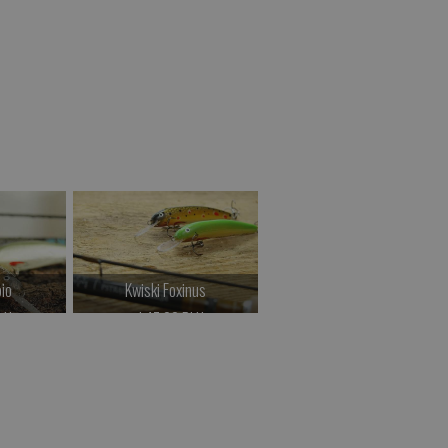
io
Kwiski Foxinus
Wahadłówki trociowe
LN
od 47.00 PLN
od 34.00 PLN
>
Kup teraz >
Kup teraz >