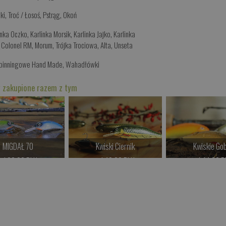
ki
,
Troć / Łosoś
,
Pstrąg
,
Okoń
inka Oczko
,
Karlinka Morsik
,
Karlinka Jajko
,
Karlinka
,
Colonel RM
,
Morum
,
Trójka Trociowa
,
Alta
,
Unseta
Spinningowe Hand Made
,
Wahadłówki
 zakupione razem z tym
MIGDAŁ 70
Kwiski Ciernik
Kwiskie Gob
od 38.00 PLN
od 42.00 PLN
od 44.00 P
Kup teraz >
Kup teraz >
Kup teraz 