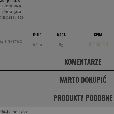
asze produkty:
na klenia i jazia
a klenia i jazia
 na klenia i jazia
DŁUG
WAGA
CENA
KA LE ZESTAW 3
102.00 PLN
5,5cm
9g
KOMENTARZE
WARTO DOKUPIĆ
PRODUKTY PODOBNE
dłówka
,
troć
,
pstrąg