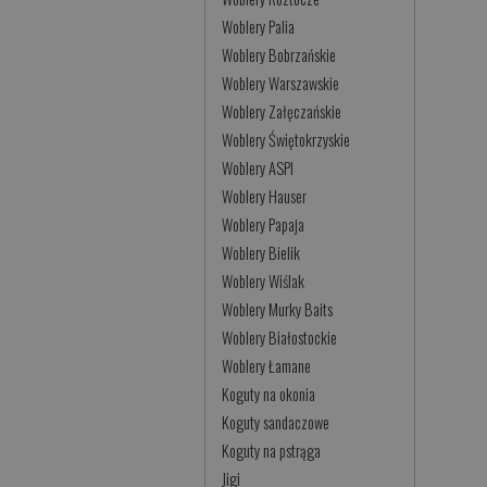
Woblery Palia
Woblery Bobrzańskie
Woblery Warszawskie
Woblery Załęczańskie
Woblery Świętokrzyskie
Woblery ASPI
Woblery Hauser
Woblery Papaja
Woblery Bielik
Woblery Wiślak
Woblery Murky Baits
Woblery Białostockie
Woblery Łamane
Koguty na okonia
Koguty sandaczowe
Koguty na pstrąga
Jigi