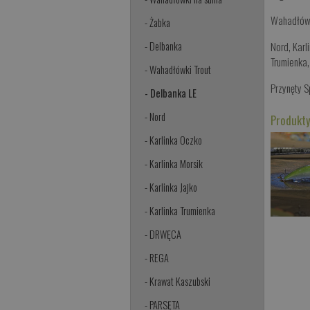
Wahadłów
- Żabka
Nord
,
Karl
- Delbanka
Trumienka
- Wahadłówki Trout
Przynęty 
- Delbanka LE
- Nord
Produkty
- Karlinka Oczko
- Karlinka Morsik
- Karlinka Jajko
- Karlinka Trumienka
- DRWĘCA
- REGA
- Krawat Kaszubski
- PARSĘTA