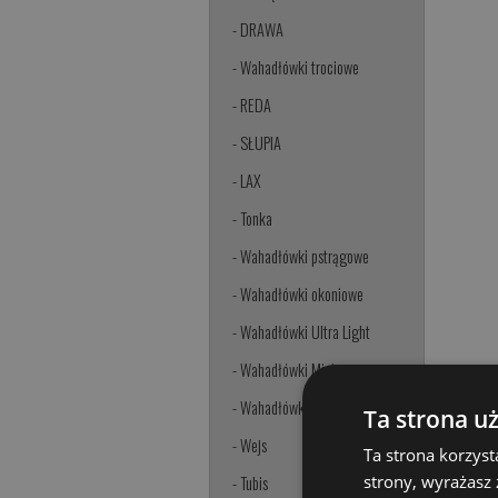
- DRAWA
- Wahadłówki trociowe
- REDA
- SŁUPIA
- LAX
- Tonka
- Wahadłówki pstrągowe
- Wahadłówki okoniowe
- Wahadłówki Ultra Light
- Wahadłówki Mini
- Wahadłówki Mikro
Ta strona u
- Wejs
Ta strona korzyst
strony, wyrażasz
- Tubis