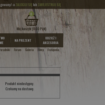
logowany/-a
ZALOGUJ SIĘ
lub
ZAREJESTRUJ SIĘ
0
Mój koszyk
(0.00 PLN)
TWO
ODZIEŻ I
NA PREZENT
WE
AKCESORIA
Poradniki
Forum
Galeria
Filmy
Fishipedia
Produkt niedostępny.
Czekamy na dostawę.