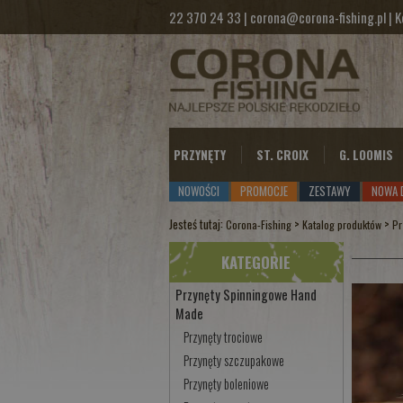
22 370 24 33
|
corona@corona-fishing.pl
|
K
PRZYNĘTY
ST. CROIX
G. LOOMIS
NOWOŚCI
PROMOCJE
ZESTAWY
NOWA 
Jesteś tutaj:
>
>
Corona-Fishing
Katalog produktów
Pr
KATEGORIE
Przynęty Spinningowe Hand
Made
Przynęty trociowe
Przynęty szczupakowe
Przynęty boleniowe