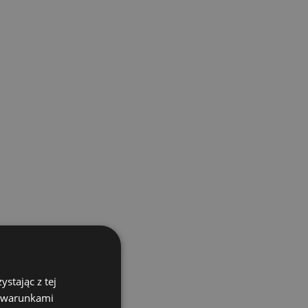
stając z tej
z warunkami