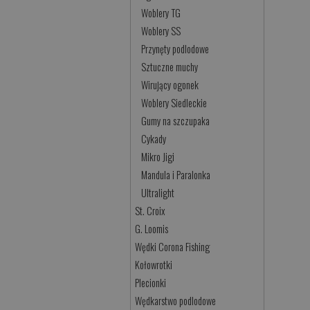
Woblery TG
Woblery SS
Przynęty podlodowe
Sztuczne muchy
Wirujący ogonek
Woblery Siedleckie
Gumy na szczupaka
Cykady
Mikro Jigi
Mandula i Paralonka
Ultralight
St. Croix
G. Loomis
Wędki Corona Fishing
Kołowrotki
Plecionki
Wędkarstwo podlodowe