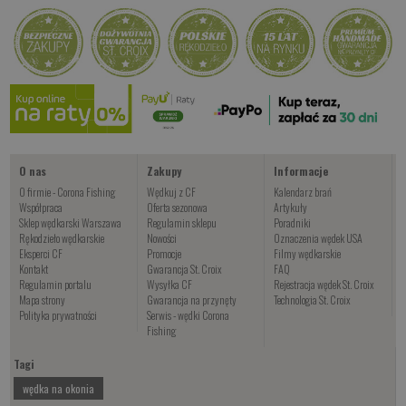
Kup teraz >
Kup teraz >
Kup teraz >
Krakowska
od 22.00 PLN
Kup teraz >
O nas
Zakupy
Informacje
O firmie - Corona Fishing
Wędkuj z CF
Kalendarz brań
Współpraca
Oferta sezonowa
Artykuły
Sklep wędkarski Warszawa
Regulamin sklepu
Poradniki
Rękodzieło wędkarskie
Nowości
Oznaczenia wędek USA
Eksperci CF
Promocje
Filmy wędkarskie
Kontakt
Gwarancja St. Croix
FAQ
Regulamin portalu
Wysyłka CF
Rejestracja wędek St. Croix
Mapa strony
Gwarancja na przynęty
Technologia St. Croix
Polityka prywatności
Serwis - wędki Corona
Fishing
Tagi
wędka na okonia