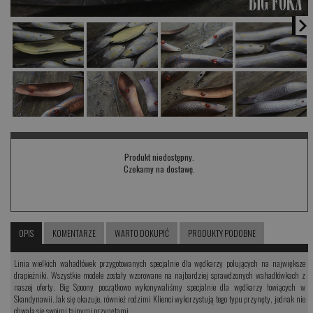
Produkt niedostępny.
Czekamy na dostawę.
OPIS
KOMENTARZE
WARTO DOKUPIĆ
PRODUKTY PODOBNE
Linia wielkich wahadłówek przygotowanych specjalnie dla wędkarzy polujących na największe
drapieżniki. Wszystkie modele zostały wzorowane na najbardziej sprawdzonych wahadłówkach z
naszej oferty. Big Spoony początkowo wykonywaliśmy specjalnie dla wędkarzy łowiących w
Skandynawii. Jak się okazuje, również rodzimi Klienci wykorzystują tego typu przynęty, jednak nie
chwalą się swoimi tajnymi przynętami.