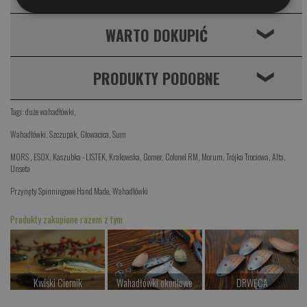
WARTO DOKUPIĆ
❮
PRODUKTY PODOBNE
❮
Tagi:
duże wahadłówki
,
Wahadłówki
,
Szczupak
,
Głowacica
,
Sum
MORS
,
ESOX
,
Kaszubka - LISTEK
,
Krakowska
,
Gomer
,
Colonel RM
,
Morum
,
Trójka Trociowa
,
Alta
,
Unseta
Przynęty Spinningowe Hand Made
,
Wahadłówki
Produkty zakupione razem z tym
Kwiski Ciernik
Wahadłówki okoniowe
DRWĘCA
od 42.00 PLN
od 22.00 PLN
od 32.00 PLN