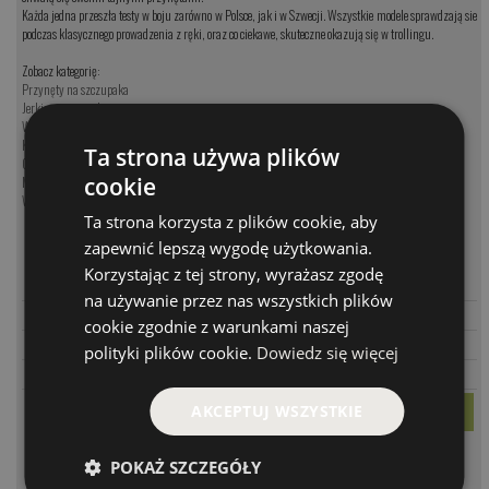
Każda jedna przeszła testy w boju zarówno w Polsce, jak i w Szwecji. Wszystkie modele sprawdzają sie
podczas klasycznego prowadzenia z ręki, oraz co ciekawe, skuteczne okazują się w trollingu.
Zobacz kategorię:
Przynęty na szczupaka
Jerki na szczupaka
Woblery na szczupaka
Koguty na szczupaka
Ta strona używa plików
Obrotówki na szczupaka
cookie
Muchy na szczupaka
Wahadłówki na szczupaka
Ta strona korzysta z plików cookie, aby
zapewnić lepszą wygodę użytkowania.
MODEL
CENA
Korzystając z tej strony, wyrażasz zgodę
PARAMETRY
Foka B
87.00 PLN
na używanie przez nas wszystkich plików
PARAMETRY
Alga B
87.00 PLN
cookie zgodnie z warunkami naszej
PARAMETRY
Gnom B
87.00 PLN
polityki plików cookie.
Dowiedz się więcej
PARAMETRY
Sardin B
87.00 PLN
AKCEPTUJ WSZYSTKIE
POKAŻ SZCZEGÓŁY
KOMENTARZE
❮