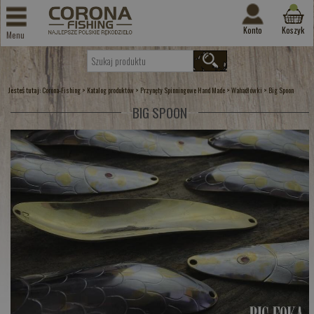
Konto
Koszyk
Menu
Jesteś tutaj:
>
>
>
>
Corona-Fishing
Katalog produktów
Przynęty Spinningowe Hand Made
Wahadłówki
Big Spoon
BIG SPOON