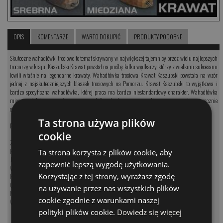
OPIS
KOMENTARZE
WARTO DOKUPIĆ
PRODUKTY PODOBNE
Skuteczne wahadłówki trociowe to temat skrywany w największej tajemnicy przez wielu najlepszych
trociarzy w kraju. Kaszubski Krawat powstał na prośbę kilku wędkarzy którzy z wielkimi sukcesami
łowili właśnie na legendarne krawaty. Wahadłówka trociowa Krawat Kaszubski powstała na wzór
jednej z najskuteczniejszych blaszek trociowych na Pomorzu. Krawat Kaszubski to wyjątkowa i
bardzo specyficzna wahadłówka, której praca ma bardzo niestandardowy charakter. Wahadłówka
migocze i kolebie się w równym nurcie. Jeśli jednak mocniej ją podkręcimy nieregularnie zacznie
odskakiwać i cyklicznie łapać akcję obrotową.
Ta strona używa plików
Przynęty uzbrojone w kotwice #1.
cookie
Zobacz kategorię:
Przynęty na szczupaka
Ta strona korzysta z plików cookie, aby
Jerki na szczupaka
zapewnić lepszą wygodę użytkowania.
Woblery na szczupaka
Korzystając z tej strony, wyrażasz zgodę
Koguty na szczupaka
Obrotówki na szczupaka
na używanie przez nas wszystkich plików
Muchy na szczupaka
cookie zgodnie z warunkami naszej
Wahadłówki na szczupaka
polityki plików cookie.
Dowiedz się więcej