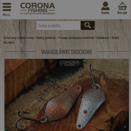
Konto
Koszyk
Menu
Jesteś tutaj:
>
>
>
>
Corona-Fishing
Katalog produktów
Przynęty Spinningowe Hand Made
Wahadłówki
Krawat
Kaszubski
WAHADŁÓWKI TROCIOWE