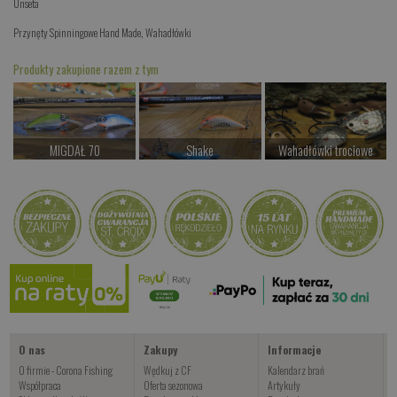
Unseta
Przynęty Spinningowe Hand Made
,
Wahadłówki
Produkty zakupione razem z tym
MIGDAŁ 70
Shake
Wahadłówki trociowe
od 38.00 PLN
od 77.00 PLN
od 34.00 PLN
Kup teraz >
Kup teraz >
Kup teraz >
Wahadłówki pstrągowe
od 22.00 PLN
Kup teraz >
O nas
Zakupy
Informacje
O firmie - Corona Fishing
Wędkuj z CF
Kalendarz brań
Współpraca
Oferta sezonowa
Artykuły