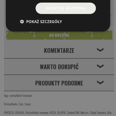
MODEL
CENA
AKCEPTUJ WSZYSTKIE
-
+
PARAMETRY
MIEDZIANA
32.00 PLN
PARAMETRY
SREBRNA
32.00 PLN
POKAŻ SZCZEGÓŁY
62.00 PLN
ZESTAW 2 SZT
KOMENTARZE
❮
WARTO DOKUPIĆ
❮
PRODUKTY PODOBNE
❮
Tagi:
wahadłówki trociowe
Wahadłówki
,
Troć / Łosoś
PARSĘTA
,
DRAWA
,
Wahadłówki trociowe
,
REDA
,
SŁUPIA
,
Colonel RM
,
Morum
,
Trójka Trociowa
,
Alta
,