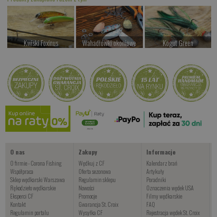
Kwiski Foxinus
Wahadłówki okoniowe
Kogut Green
od 47.00 PLN
od 22.00 PLN
od 24.00 PLN
Kup teraz >
Kup teraz >
Kup teraz >
ESOX
Czekamy na dostawę
Kup teraz >
O nas
Zakupy
Informacje
O firmie - Corona Fishing
Wędkuj z CF
Kalendarz brań
Współpraca
Oferta sezonowa
Artykuły
Sklep wędkarski Warszawa
Regulamin sklepu
Poradniki
Rękodzieło wędkarskie
Nowości
Oznaczenia wędek USA
Eksperci CF
Promocje
Filmy wędkarskie
Kontakt
Gwarancja St. Croix
FAQ
Regulamin portalu
Wysyłka CF
Rejestracja wędek St. Croix