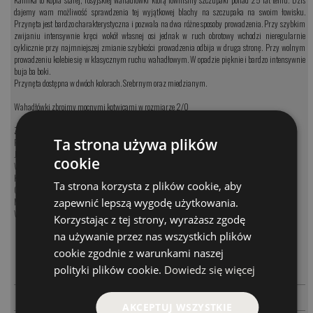
dajemy wam możliwość sprawdzenia tej wyjątkowej blachy na szczupaka na swoim łowisku.
Przynęta jest bardzo charakterystyczna i pozwala na dwa różne sposoby prowadzenia. Przy szybkim
zwijaniu intensywnie kręci wokół własnej osi jednak w ruch obrotowy wchodzi nieregularnie
cyklicznie przy najmniejszej zmianie szybkości prowadzenia odbija w druga stronę. Przy wolnym
prowadzeniu kolebie się w klasycznym ruchu wahadłowym. W opadzie pięknie i bardzo intensywnie
buja ba boki.
Przynęta dostępna w dwóch kolorach. Srebrnym oraz miedzianym.
Wahadłówki zbroimy mocnymi kotwicami w rozmiarze 2/0
Zobacz kategorię:
Ta strona używa plików
Przynęty na szczupaka
Jerki na szczupaka
cookie
Woblery na szczupaka
Koguty na szczupaka
Ta strona korzysta z plików cookie, aby
Obrotówki na szczupaka
zapewnić lepszą wygodę użytkowania.
Muchy na szczupaka
Wahadłówki na szczupaka
Korzystając z tej strony, wyrażasz zgodę
na używanie przez nas wszystkich plików
MODEL
CENA
cookie zgodnie z warunkami naszej
-
+
polityki plików cookie.
Dowiedz się więcej
PARAMETRY
MOSIĄDZ
42.00 PLN
-
+
PARAMETRY
SREBRO
42.00 PLN
AKCEPTUJ WSZYSTKIE