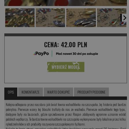
CENA:
42.00 PLN
WYBIERZ MODEL
OPIS
KOMENTARZE
WARTO DOKUPIĆ
PRODUKTY PODOBNE
Kolejna odkopana przez nas stara jak świat łowna wahadłówka na szczupaka. Jej historia jest bardzo
pokrętna. Pierwsze wzory tej blaszki trafiały do nas ze wschodu. Pierwsze wahadłówki tego typu,
dostępne były na bazarach, gdzie sprzedawane przez Rosjan zdobywały ogromne uznanie wśród
polskich wędkarzy. Te bardzo łowne wahadłówki na szczupaka wykonywane były lokalnie przez kilku
rękodzielników a ich produkty nazywano szczupakowymi łyżkami.
Kalinka to kopia starej, rosyjskiej wahadłówki którą łowiliśmy szczupaki ponad 25 lat temu. Dziś