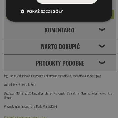
-
+
82.00 PLN
Zestaw 2 szt.
POKAŻ SZCZEGÓŁY
KOMENTARZE
❮
WARTO DOKUPIĆ
❮
PRODUKTY PODOBNE
❮
Tagi:
łowna wahadłówka na szczupak
,
skuteczna wahadłówka
,
wahadłówki na szczupaka
Wahadłówki
,
Szczupak
,
Sum
Big Spoon
,
MORS
,
ESOX
,
Kaszubka - LISTEK
,
Krakowska
,
Colonel RM
,
Morum
,
Trójka Trociowa
,
Alta
,
Unseta
Przynęty Spinningowe Hand Made
,
Wahadłówki
Produkty zakupione razem z tym