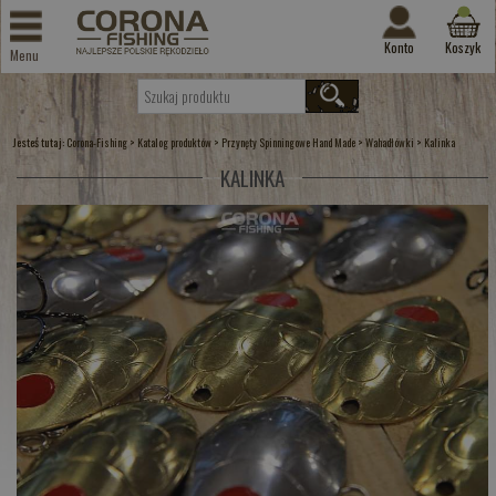
Konto
Koszyk
Menu
Jesteś tutaj:
>
>
>
>
Corona-Fishing
Katalog produktów
Przynęty Spinningowe Hand Made
Wahadłówki
Kalinka
KALINKA