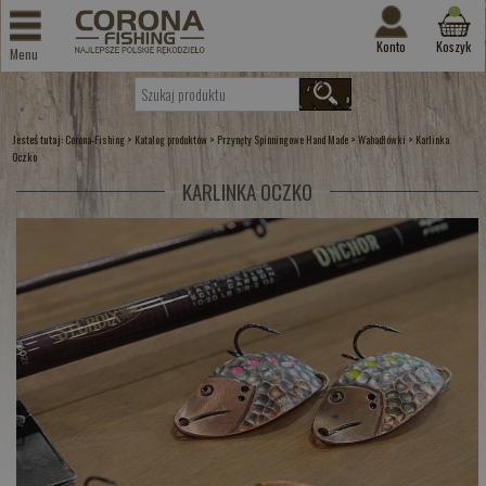
Konto
Koszyk
Menu
Jesteś tutaj:
>
>
>
>
Corona-Fishing
Katalog produktów
Przynęty Spinningowe Hand Made
Wahadłówki
Karlinka
Oczko
KARLINKA OCZKO