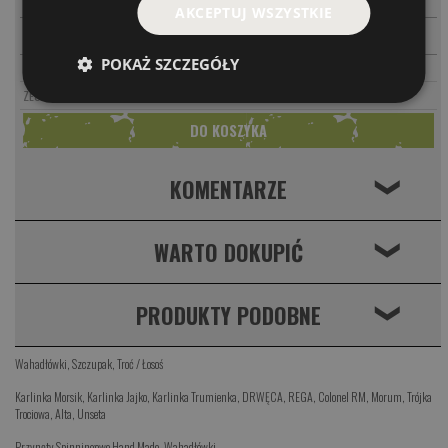
AKCEPTUJ WSZYSTKIE
-
+
PARAMETRY
KO PI
28.00 PLN
POKAŻ SZCZEGÓŁY
PARAMETRY
KO ORG
28.00 PLN
81.00 PLN
ZESTAW 3SZT
KOMENTARZE
❮
WARTO DOKUPIĆ
❮
PRODUKTY PODOBNE
❮
Wahadłówki
,
Szczupak
,
Troć / Łosoś
Karlinka Morsik
,
Karlinka Jajko
,
Karlinka Trumienka
,
DRWĘCA
,
REGA
,
Colonel RM
,
Morum
,
Trójka
Trociowa
,
Alta
,
Unseta
Przynęty Spinningowe Hand Made
,
Wahadłówki