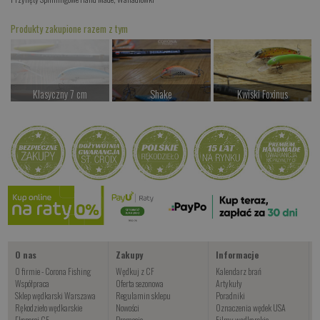
Produkty zakupione razem z tym
Klasyczny 7 cm
Shake
Kwiski Foxinus
Czekamy na dostawę
od 77.00 PLN
od 47.00 PLN
Kup teraz >
Kup teraz >
Kup teraz >
Wahadłówki trociowe
od 34.00 PLN
Kup teraz >
O nas
Zakupy
Informacje
O firmie - Corona Fishing
Wędkuj z CF
Kalendarz brań
Współpraca
Oferta sezonowa
Artykuły
Sklep wędkarski Warszawa
Regulamin sklepu
Poradniki
Rękodzieło wędkarskie
Nowości
Oznaczenia wędek USA
Eksperci CF
Promocje
Filmy wędkarskie