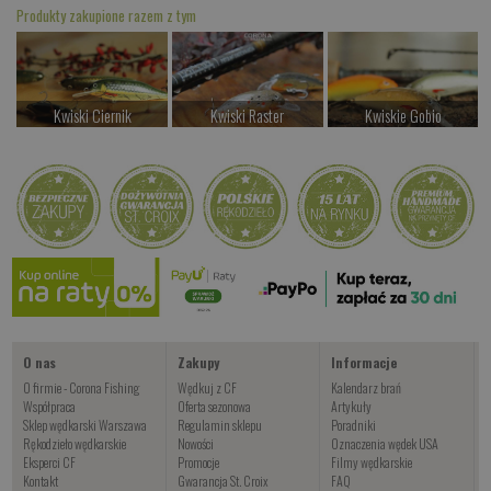
Produkty zakupione razem z tym
Kwiski Ciernik
Kwiski Raster
Kwiskie Gobio
od 42.00 PLN
od 42.00 PLN
od 44.00 PLN
Kup teraz >
Kup teraz >
Kup teraz >
Wahadłówki trociowe
od 34.00 PLN
Kup teraz >
O nas
Zakupy
Informacje
O firmie - Corona Fishing
Wędkuj z CF
Kalendarz brań
Współpraca
Oferta sezonowa
Artykuły
Sklep wędkarski Warszawa
Regulamin sklepu
Poradniki
Rękodzieło wędkarskie
Nowości
Oznaczenia wędek USA
Eksperci CF
Promocje
Filmy wędkarskie
Kontakt
Gwarancja St. Croix
FAQ