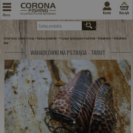
Konto
Koszyk
Menu
Jesteś tutaj:
>
>
>
>
Corona-Fishing
Katalog produktów
Przynęty Spinningowe Hand Made
Wahadłówki
Wahadłówki
Trout
WAHADŁÓWKI NA PSTRĄGA - TROUT