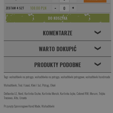
-
+
108.00 PLN
ZESTAW 4 SZT
KOMENTARZE
❮
WARTO DOKUPIĆ
❮
PRODUKTY PODOBNE
❮
Tagi:
wahadłówki na pstrąga
,
wahadłówka na pstrąga
,
wahadłówki pstrągowe
,
wahadłówki handmade
Wahadłówki
,
Troć / Łosoś
,
Kleń / Jaź
,
Pstrąg
,
Okoń
Delbanka LE
,
Nord
,
Karlinka Oczko
,
Karlinka Morsik
,
Karlinka Jajko
,
Colonel RM
,
Morum
,
Trójka
Trociowa
,
Alta
,
Unseta
Przynęty Spinningowe Hand Made
,
Wahadłówki